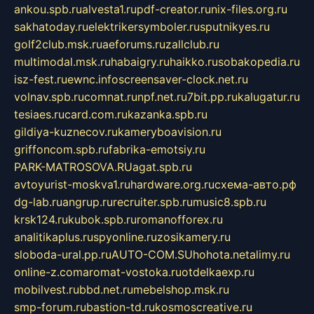
ankou.spb.ru
alvesta1.ru
pdf-creator.ru
nix-files.org.ru
sakhatoday.ru
elektrikersymboler.ru
sputnikyes.ru
golf2club.msk.ru
aeforums.ru
zallclub.ru
multimodal.msk.ru
habaigry.ru
haikko.ru
sobakopedia.ru
isz-fest.ru
ewnc.info
screensaver-clock.net.ru
volnav.spb.ru
comnat.ru
npf.net.ru
7bit.pp.ru
kalugatur.ru
tesiaes.ru
card.com.ru
kazanka.spb.ru
gildiya-kuznecov.ru
kameryboavision.ru
griffoncom.spb.ru
fabrika-emotsiy.ru
PARK-MATROSOVA.RU
agat.spb.ru
avtoyurist-moskva1.ru
hardware.org.ru
схема-авто.рф
dg-lab.ru
angrup.ru
recruiter.spb.ru
music8.spb.ru
krsk124.ru
kubok.spb.ru
romanofforex.ru
analitikaplus.ru
spyonline.ru
zosikamery.ru
sloboda-ural.pp.ru
AUTO-COM.SU
hohota.net
alimy.ru
online-z.com
aromat-vostoka.ru
otdelkaexp.ru
mobilvest.ru
bbd.net.ru
mebelshop.msk.ru
smp-forum.ru
bastion-td.ru
kosmoscreative.ru