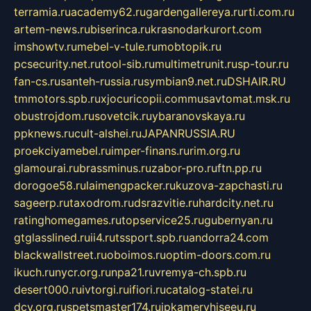
terramia.ru
academy62.ru
gardengallereya.ru
rti.com.ru
artem-news.ru
biserinca.ru
krasnodarkurort.com
imshowtv.ru
mebel-v-tule.ru
mobtopik.ru
pcsecurity.net.ru
tool-sib.ru
multimetrunit.ru
sp-tour.ru
fan-cs.ru
santeh-russia.ru
symbian9.net.ru
DSHAIR.RU
tmmotors.spb.ru
xjocuricopii.com
musavtomat.msk.ru
obustrojdom.ru
sovetcik.ru
ybaranovskaya.ru
ppknews.ru
cult-alshei.ru
JAPANRUSSIA.RU
proekciyamebel.ru
imper-finans.ru
rim.org.ru
glamourai.ru
brassminus.ru
zabor-pro.ru
ftn.pp.ru
dorogoe58.ru
laimengpacker.ru
kuzova-zapchasti.ru
sageerp.ru
taxodrom.ru
dsrazvitie.ru
hardcity.net.ru
ratinghomegames.ru
topservice25.ru
gubernyan.ru
gtglasslined.ru
ii4.ru
tssport.spb.ru
andorra24.com
blackwallstreet.ru
oboimos.ru
optim-doors.com.ru
ikuch.ru
nycr.org.ru
npa21.ru
vremya-ch.spb.ru
desert000.ru
ivtorgi.ru
ifiori.ru
catalog-statei.ru
dcv.org.ru
spetsmaster174.ru
ipkameryhiseeu.ru