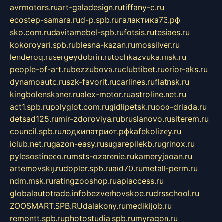
avrmotors.ru
art-galadesign.ru
tiffany-c.ru
ecostep-samara.ru
d-p.spb.ru
галактика73.рф
sko.com.ru
davitamebel-spb.ru
fotsis.ru
tesiaes.ru
kokoroyari.spb.ru
blesna-kazan.ru
mossilver.ru
lenderoq.ru
sergeydobrin.ru
tochkazvuka.msk.ru
people-of-art.ru
bezzubova.ru
clubtibet.ru
orior-aks.ru
dynamoauto.ru
szk-favorit.ru
carlines.ru
flatnsk.ru
kingbolenskaner.ru
alex-motor.ru
astroline.net.ru
act1.spb.ru
polyglot.com.ru
gidlipetsk.ru
ooo-driada.ru
detsad125.ru
mir-zdoroviya.ru
bruslanovo.ru
siterem.ru
council.spb.ru
лодкипатриот.рф
kafekolizey.ru
iclub.net.ru
gazon-easy.ru
sugarepilekb.ru
grinox.ru
pylesostineco.ru
msts-ozarenie.ru
kameryjooan.ru
artemovskij.ru
dopler.spb.ru
aid70.ru
metall-perm.ru
ndm.msk.ru
ratingzooshop.ru
apiaccess.ru
globalautotrade.info
bezverhovskoe.ru
drsschool.ru
ZOOSMART.SPB.RU
dalakony.ru
medikijob.ru
remontt.spb.ru
photostudia.spb.ru
myragon.ru