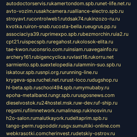
autodoctorservis.ru
kamertondom.spb.ru
net-life.net.ru
avto-vozim.ru
sakhcamera.ru
alliance-electro.spb.ru
stroyavt.ru
controlweb1.ru
tdsak74.ru
kinzozo-ru.ru
kvotka.ru
iron-snab.ru
costa-bella.ru
eugrus.pp.ru
associaciya39.ru
primexpo.spb.ru
bezmorchin.ru
ia2.ru
cpt21.ru
ispecspb.ru
regahost.ru
kolosok-elita.ru
tae-kwon.ru
consrio.com.ru
insiam.ru
avegainfo.ru
archery161.ru
bigencyclica.ru
vlast16.ru
korru.net
sarmiento.spb.su
extelopedia.ru
lammin-suo.spb.ru
iskatour.spb.ru
snpi.org.ru
running-line.ru
krygeva-spa.ru
chel.net.ru
rust-loco.ru
dugshop.ru
hl-beta.spb.ru
school494.spb.ru
mymubaby.ru
epoha-metalband.ru
ngr.spb.ru
rusgosnews.com
dieselvostok.ru
24hostel.msk.ru
w-dev.ru
f-ship.ru
regsmi.ru
filmnetwork.ru
malinasp.ru
kinosvin.ru
h2o-salon.ru
malutkayork.ru
deltaprim.spb.ru
tango-perm.ru
gooddir.ru
sgv.su
multiki-online.com
webkrasotki.com
cherinvest.ru
detskiy-ostrov.ru