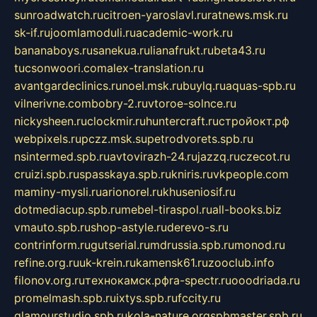
sunroadwatch.ru
citroen-yaroslavl.ru
ratnews.msk.ru
sk-if.ru
joomlamoduli.ru
academic-work.ru
bananaboys.ru
sanekua.ru
lianafrukt.ru
beta43.ru
tucsonwoori.com
alex-translation.ru
avantgardeclinics.ru
noel.msk.ru
buylq.ru
aquas-spb.ru
vilnerivne.com
bobry-2.ru
vtoroe-solnce.ru
nickysheen.ru
clockmir.ru
huntercraft.ru
стройокт.рф
webpixels.ru
pczz.msk.su
petrodvorets.spb.ru
nsintermed.spb.ru
avtovirazh-24.ru
jazzq.ru
czecot.ru
cruizi.spb.ru
spasskaya.spb.ru
kniris.ru
vkpeople.com
maminy-mysli.ru
arionorel.ru
khuseniosif.ru
dotmediacup.spb.ru
mebel-tiraspol.ru
all-books.biz
vmauto.spb.ru
shop-astyle.ru
derevo-s.ru
contrinform.ru
gutserial.ru
mdrussia.spb.ru
monod.ru
refine.org.ru
uk-krein.ru
kamensk61.ru
zooclub.info
filonov.org.ru
технокамск.рф
ra-spectr.ru
ooodriada.ru
promelmash.spb.ru
ixtys.spb.ru
fccity.ru
glamourstudio.spb.ru
kola-nature.org
spbmaster.spb.ru