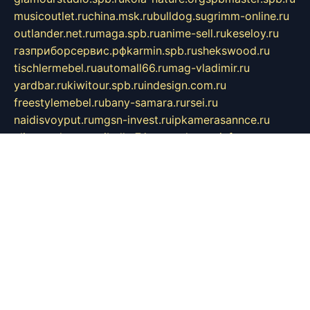
musicoutlet.ru
china.msk.ru
bulldog.su
grimm-online.ru
outlander.net.ru
maga.spb.ru
anime-sell.ru
keseloy.ru
газприборсервис.рф
karmin.spb.ru
shekswood.ru
tischlermebel.ru
automall66.ru
mag-vladimir.ru
yardbar.ru
kiwitour.spb.ru
indesign.com.ru
freestylemebel.ru
bany-samara.ru
rsei.ru
naidisvoyput.ru
mgsn-invest.ru
ipkamerasannce.ru
alicante-house.ru
ibelka74.ru
cozyhouse.info
vlkargalev-studio.ru
700mb.ru
figura-ufa.ru
alina-live.ru
belarusiannews.ru
womenknow.ru
dos-vniimk.ru
sega.net.ru
dv.net.ru
phenomenonsofhistory.com
telesputnik.net.ru
wall.pp.ru
pylesosroidmi.ru
gtc-clan.ru
cligs.ru
bibikazap.ru
popova.org.ru
netwhistler.spb.ru
bellvil.ru
bonzon.ru
iss-vladik.ru
defiparis.net.ru
las-gryzas.ru
amku.ru
electednews.spb.ru
feather.org.ru
spar72.ru
tankiigri.ru
dominus.com.ru
ibtree.ru
sanykool.pp.ru
unixlib.org.ru