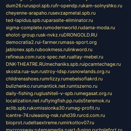
dum26.ru
ruspol.spb.ru
fr-opendp.ru
kam-solnyshko.ru
cheyenne-arapaho.ru
sevzapmetal.spb.ru
ted-lapidus.spb.ru
parasite-eliminator.ru
sigma-complete.ru
modernworld.ru
dama-moda.ru
eholot-group.ru
sk-nvkz.ru
DRONGOLD.RU
democratia2.ru
i-farmer.ru
mass-sport.org
jablonex.spb.ru
bookmess.ru
linkword.ru
refineua.com.ru
cs-spec.net.ru
altay-mebel.ru
DNK-THEATRE.RU
mechaniks.spb.ru
ipcamtechage.ru
skosta.ru
a-sun.ru
stroy-ldsp.ru
snowlands.org.ru
childrensshoes.ru
mrlizzy.ru
mebelsofiakrd.ru
bulizhenko.ru
rumantick.net.ru
mtszerno.ru
daily-fishing.ru
glushiteli-v-spb.ru
megasat.org.ru
localization.net.ru
flyingfish.pp.ru
ds5teremok.ru
aclib.spb.ru
komissionka30.ru
mag-profit.ru
icentre-74.ru
leasing-nsk.ru
hd39.ru
rcd.com.ru
bioprot.ru
deltaextreme.ru
mirkotlov07.ru
mycrossway.ru
temamedia.ru
art-fusing.ru
cbslefort.ru