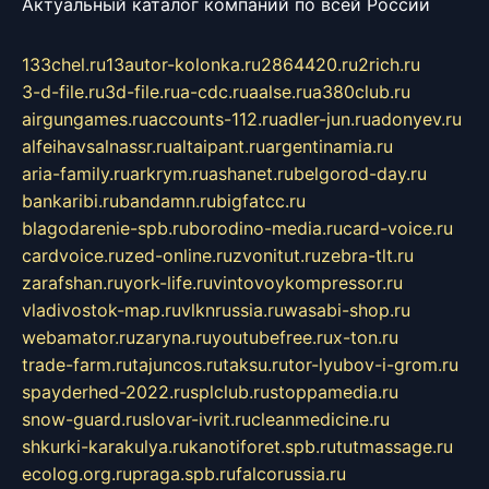
Актуальный каталог компаний по всей России
133chel.ru
13autor-kolonka.ru
2864420.ru
2rich.ru
3-d-file.ru
3d-file.ru
a-cdc.ru
aalse.ru
a380club.ru
airgungames.ru
accounts-112.ru
adler-jun.ru
adonyev.ru
alfeihavsalnassr.ru
altaipant.ru
argentinamia.ru
aria-family.ru
arkrym.ru
ashanet.ru
belgorod-day.ru
bankaribi.ru
bandamn.ru
bigfatcc.ru
blagodarenie-spb.ru
borodino-media.ru
card-voice.ru
cardvoice.ru
zed-online.ru
zvonitut.ru
zebra-tlt.ru
zarafshan.ru
york-life.ru
vintovoykompressor.ru
vladivostok-map.ru
vlknrussia.ru
wasabi-shop.ru
webamator.ru
zaryna.ru
youtubefree.ru
x-ton.ru
trade-farm.ru
tajuncos.ru
taksu.ru
tor-lyubov-i-grom.ru
spayderhed-2022.ru
splclub.ru
stoppamedia.ru
snow-guard.ru
slovar-ivrit.ru
cleanmedicine.ru
shkurki-karakulya.ru
kanotiforet.spb.ru
tutmassage.ru
ecolog.org.ru
praga.spb.ru
falcorussia.ru