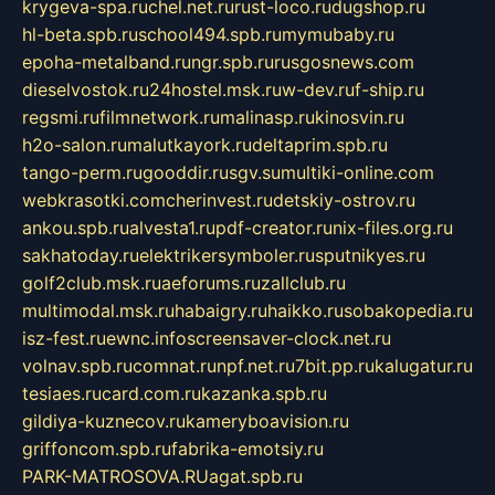
krygeva-spa.ru
chel.net.ru
rust-loco.ru
dugshop.ru
hl-beta.spb.ru
school494.spb.ru
mymubaby.ru
epoha-metalband.ru
ngr.spb.ru
rusgosnews.com
dieselvostok.ru
24hostel.msk.ru
w-dev.ru
f-ship.ru
regsmi.ru
filmnetwork.ru
malinasp.ru
kinosvin.ru
h2o-salon.ru
malutkayork.ru
deltaprim.spb.ru
tango-perm.ru
gooddir.ru
sgv.su
multiki-online.com
webkrasotki.com
cherinvest.ru
detskiy-ostrov.ru
ankou.spb.ru
alvesta1.ru
pdf-creator.ru
nix-files.org.ru
sakhatoday.ru
elektrikersymboler.ru
sputnikyes.ru
golf2club.msk.ru
aeforums.ru
zallclub.ru
multimodal.msk.ru
habaigry.ru
haikko.ru
sobakopedia.ru
isz-fest.ru
ewnc.info
screensaver-clock.net.ru
volnav.spb.ru
comnat.ru
npf.net.ru
7bit.pp.ru
kalugatur.ru
tesiaes.ru
card.com.ru
kazanka.spb.ru
gildiya-kuznecov.ru
kameryboavision.ru
griffoncom.spb.ru
fabrika-emotsiy.ru
PARK-MATROSOVA.RU
agat.spb.ru