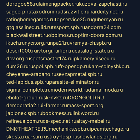
dorogoe58.ru
laimengpacker.ru
kuzova-zapchasti.ru
sageerp.ru
taxodrom.ru
dsrazvitie.ru
hardcity.net.ru
ratinghomegames.ru
topservice25.ru
gubernyan.ru
gtglasslined.ru
ii4.ru
tssport.spb.ru
andorra24.com
blackwallstreet.ru
oboimos.ru
optim-doors.com.ru
ikuch.ru
nycr.org.ru
npa21.ru
vremya-ch.spb.ru
desert000.ru
ivtorgi.ru
ifiori.ru
catalog-statei.ru
dcv.org.ru
spetsmaster174.ru
ipkameryhiseeu.ru
dum26.ru
ruspol.spb.ru
fr-opendp.ru
kam-solnyshko.ru
cheyenne-arapaho.ru
sevzapmetal.spb.ru
ted-lapidus.spb.ru
parasite-eliminator.ru
sigma-complete.ru
modernworld.ru
dama-moda.ru
eholot-group.ru
sk-nvkz.ru
DRONGOLD.RU
democratia2.ru
i-farmer.ru
mass-sport.org
jablonex.spb.ru
bookmess.ru
linkword.ru
refineua.com.ru
cs-spec.net.ru
altay-mebel.ru
DNK-THEATRE.RU
mechaniks.spb.ru
ipcamtechage.ru
skosta.ru
a-sun.ru
stroy-ldsp.ru
snowlands.org.ru