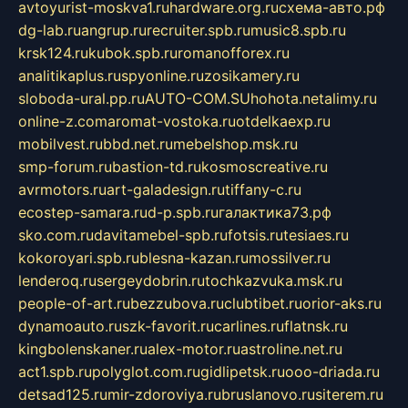
avtoyurist-moskva1.ru
hardware.org.ru
схема-авто.рф
dg-lab.ru
angrup.ru
recruiter.spb.ru
music8.spb.ru
krsk124.ru
kubok.spb.ru
romanofforex.ru
analitikaplus.ru
spyonline.ru
zosikamery.ru
sloboda-ural.pp.ru
AUTO-COM.SU
hohota.net
alimy.ru
online-z.com
aromat-vostoka.ru
otdelkaexp.ru
mobilvest.ru
bbd.net.ru
mebelshop.msk.ru
smp-forum.ru
bastion-td.ru
kosmoscreative.ru
avrmotors.ru
art-galadesign.ru
tiffany-c.ru
ecostep-samara.ru
d-p.spb.ru
галактика73.рф
sko.com.ru
davitamebel-spb.ru
fotsis.ru
tesiaes.ru
kokoroyari.spb.ru
blesna-kazan.ru
mossilver.ru
lenderoq.ru
sergeydobrin.ru
tochkazvuka.msk.ru
people-of-art.ru
bezzubova.ru
clubtibet.ru
orior-aks.ru
dynamoauto.ru
szk-favorit.ru
carlines.ru
flatnsk.ru
kingbolenskaner.ru
alex-motor.ru
astroline.net.ru
act1.spb.ru
polyglot.com.ru
gidlipetsk.ru
ooo-driada.ru
detsad125.ru
mir-zdoroviya.ru
bruslanovo.ru
siterem.ru