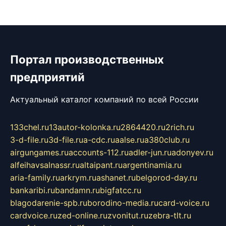
Портал производственных
предприятий
Актуальный каталог компаний по всей России
133chel.ru
13autor-kolonka.ru
2864420.ru
2rich.ru
3-d-file.ru
3d-file.ru
a-cdc.ru
aalse.ru
a380club.ru
airgungames.ru
accounts-112.ru
adler-jun.ru
adonyev.ru
alfeihavsalnassr.ru
altaipant.ru
argentinamia.ru
aria-family.ru
arkrym.ru
ashanet.ru
belgorod-day.ru
bankaribi.ru
bandamn.ru
bigfatcc.ru
blagodarenie-spb.ru
borodino-media.ru
card-voice.ru
cardvoice.ru
zed-online.ru
zvonitut.ru
zebra-tlt.ru