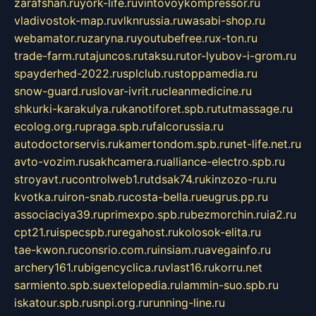
zarafshan.ru
york-life.ru
vintovoykompressor.ru
vladivostok-map.ru
vlknrussia.ru
wasabi-shop.ru
webamator.ru
zaryna.ru
youtubefree.ru
x-ton.ru
trade-farm.ru
tajuncos.ru
taksu.ru
tor-lyubov-i-grom.ru
spayderhed-2022.ru
splclub.ru
stoppamedia.ru
snow-guard.ru
slovar-ivrit.ru
cleanmedicine.ru
shkurki-karakulya.ru
kanotiforet.spb.ru
tutmassage.ru
ecolog.org.ru
praga.spb.ru
falcorussia.ru
autodoctorservis.ru
kamertondom.spb.ru
net-life.net.ru
avto-vozim.ru
sakhcamera.ru
alliance-electro.spb.ru
stroyavt.ru
controlweb1.ru
tdsak74.ru
kinzozo-ru.ru
kvotka.ru
iron-snab.ru
costa-bella.ru
eugrus.pp.ru
associaciya39.ru
primexpo.spb.ru
bezmorchin.ru
ia2.ru
cpt21.ru
ispecspb.ru
regahost.ru
kolosok-elita.ru
tae-kwon.ru
consrio.com.ru
insiam.ru
avegainfo.ru
archery161.ru
bigencyclica.ru
vlast16.ru
korru.net
sarmiento.spb.su
extelopedia.ru
lammin-suo.spb.ru
iskatour.spb.ru
snpi.org.ru
running-line.ru