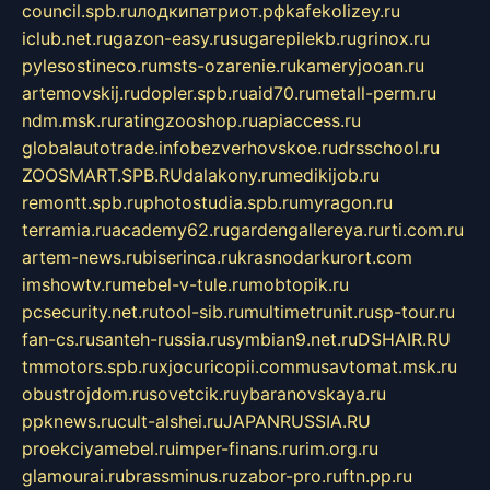
council.spb.ru
лодкипатриот.рф
kafekolizey.ru
iclub.net.ru
gazon-easy.ru
sugarepilekb.ru
grinox.ru
pylesostineco.ru
msts-ozarenie.ru
kameryjooan.ru
artemovskij.ru
dopler.spb.ru
aid70.ru
metall-perm.ru
ndm.msk.ru
ratingzooshop.ru
apiaccess.ru
globalautotrade.info
bezverhovskoe.ru
drsschool.ru
ZOOSMART.SPB.RU
dalakony.ru
medikijob.ru
remontt.spb.ru
photostudia.spb.ru
myragon.ru
terramia.ru
academy62.ru
gardengallereya.ru
rti.com.ru
artem-news.ru
biserinca.ru
krasnodarkurort.com
imshowtv.ru
mebel-v-tule.ru
mobtopik.ru
pcsecurity.net.ru
tool-sib.ru
multimetrunit.ru
sp-tour.ru
fan-cs.ru
santeh-russia.ru
symbian9.net.ru
DSHAIR.RU
tmmotors.spb.ru
xjocuricopii.com
musavtomat.msk.ru
obustrojdom.ru
sovetcik.ru
ybaranovskaya.ru
ppknews.ru
cult-alshei.ru
JAPANRUSSIA.RU
proekciyamebel.ru
imper-finans.ru
rim.org.ru
glamourai.ru
brassminus.ru
zabor-pro.ru
ftn.pp.ru