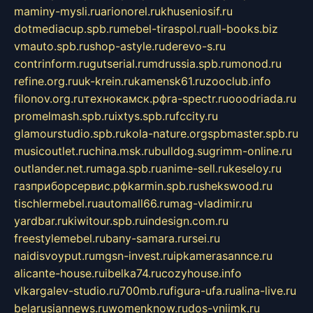
maminy-mysli.ru
arionorel.ru
khuseniosif.ru
dotmediacup.spb.ru
mebel-tiraspol.ru
all-books.biz
vmauto.spb.ru
shop-astyle.ru
derevo-s.ru
contrinform.ru
gutserial.ru
mdrussia.spb.ru
monod.ru
refine.org.ru
uk-krein.ru
kamensk61.ru
zooclub.info
filonov.org.ru
технокамск.рф
ra-spectr.ru
ooodriada.ru
promelmash.spb.ru
ixtys.spb.ru
fccity.ru
glamourstudio.spb.ru
kola-nature.org
spbmaster.spb.ru
musicoutlet.ru
china.msk.ru
bulldog.su
grimm-online.ru
outlander.net.ru
maga.spb.ru
anime-sell.ru
keseloy.ru
газприборсервис.рф
karmin.spb.ru
shekswood.ru
tischlermebel.ru
automall66.ru
mag-vladimir.ru
yardbar.ru
kiwitour.spb.ru
indesign.com.ru
freestylemebel.ru
bany-samara.ru
rsei.ru
naidisvoyput.ru
mgsn-invest.ru
ipkamerasannce.ru
alicante-house.ru
ibelka74.ru
cozyhouse.info
vlkargalev-studio.ru
700mb.ru
figura-ufa.ru
alina-live.ru
belarusiannews.ru
womenknow.ru
dos-vniimk.ru