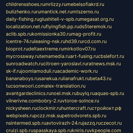
childrensshoes.ru
mrlizzy.ru
mebelsofiakrd.ru
bulizhenko.ru
rumantick.net.ru
mtszerno.ru
daily-fishing.ru
glushiteli-v-spb.ru
megasat.org.ru
localization.net.ru
flyingfish.pp.ru
ds5teremok.ru
aclib.spb.ru
komissionka30.ru
mag-profit.ru
icentre-74.ru
leasing-nsk.ru
hd39.ru
rcd.com.ru
bioprot.ru
deltaextreme.ru
mirkotlov07.ru
mycrossway.ru
temamedia.ru
art-fusing.ru
cbslefort.ru
sunroadwatch.ru
citroen-yaroslavl.ru
ratnews.msk.ru
sk-if.ru
joomlamoduli.ru
academic-work.ru
bananaboys.ru
sanekua.ru
lianafrukt.ru
beta43.ru
tucsonwoori.com
alex-translation.ru
avantgardeclinics.ru
noel.msk.ru
buylq.ru
aquas-spb.ru
vilnerivne.com
bobry-2.ru
vtoroe-solnce.ru
nickysheen.ru
clockmir.ru
huntercraft.ru
стройокт.рф
webpixels.ru
pczz.msk.su
petrodvorets.spb.ru
nsintermed.spb.ru
avtovirazh-24.ru
jazzq.ru
czecot.ru
cruizi.spb.ru
spasskaya.spb.ru
kniris.ru
vkpeople.com