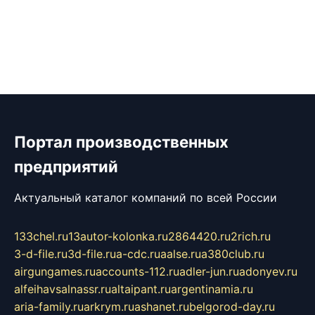
Портал производственных
предприятий
Актуальный каталог компаний по всей России
133chel.ru
13autor-kolonka.ru
2864420.ru
2rich.ru
3-d-file.ru
3d-file.ru
a-cdc.ru
aalse.ru
a380club.ru
airgungames.ru
accounts-112.ru
adler-jun.ru
adonyev.ru
alfeihavsalnassr.ru
altaipant.ru
argentinamia.ru
aria-family.ru
arkrym.ru
ashanet.ru
belgorod-day.ru