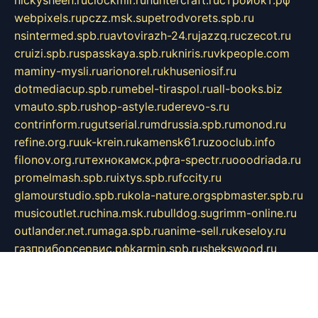
webpixels.ru
pczz.msk.su
petrodvorets.spb.ru
nsintermed.spb.ru
avtovirazh-24.ru
jazzq.ru
czecot.ru
cruizi.spb.ru
spasskaya.spb.ru
kniris.ru
vkpeople.com
maminy-mysli.ru
arionorel.ru
khuseniosif.ru
dotmediacup.spb.ru
mebel-tiraspol.ru
all-books.biz
vmauto.spb.ru
shop-astyle.ru
derevo-s.ru
contrinform.ru
gutserial.ru
mdrussia.spb.ru
monod.ru
refine.org.ru
uk-krein.ru
kamensk61.ru
zooclub.info
filonov.org.ru
технокамск.рф
ra-spectr.ru
ooodriada.ru
promelmash.spb.ru
ixtys.spb.ru
fccity.ru
glamourstudio.spb.ru
kola-nature.org
spbmaster.spb.ru
musicoutlet.ru
china.msk.ru
bulldog.su
grimm-online.ru
outlander.net.ru
maga.spb.ru
anime-sell.ru
keseloy.ru
газприборсервис.рф
karmin.spb.ru
shekswood.ru
tischlermebel.ru
automall66.ru
mag-vladimir.ru
yardbar.ru
kiwitour.spb.ru
indesign.com.ru
freestylemebel.ru
bany-samara.ru
rsei.ru