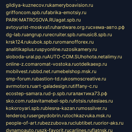
gildiya-kuznecov.ru
kameryboavision.ru
griffoncom.spb.ru
fabrika-emotsiy.ru
PARK-MATROSOVA.RU
agat.spb.ru
avtoyurist-moskva1.ru
hardware.org.ru
схема-авто.рф
dg-lab.ru
angrup.ru
recruiter.spb.ru
music8.spb.ru
krsk124.ru
kubok.spb.ru
romanofforex.ru
analitikaplus.ru
spyonline.ru
zosikamery.ru
sloboda-ural.pp.ru
AUTO-COM.SU
hohota.net
alimy.ru
online-z.com
aromat-vostoka.ru
otdelkaexp.ru
mobilvest.ru
bbd.net.ru
mebelshop.msk.ru
smp-forum.ru
bastion-td.ru
kosmoscreative.ru
avrmotors.ru
art-galadesign.ru
tiffany-c.ru
ecostep-samara.ru
d-p.spb.ru
галактика73.рф
sko.com.ru
davitamebel-spb.ru
fotsis.ru
tesiaes.ru
kokoroyari.spb.ru
blesna-kazan.ru
mossilver.ru
lenderoq.ru
sergeydobrin.ru
tochkazvuka.msk.ru
people-of-art.ru
bezzubova.ru
clubtibet.ru
orior-aks.ru
dynamoauto.ru
szk-favorit.ru
carlines.ru
flatnsk.ru