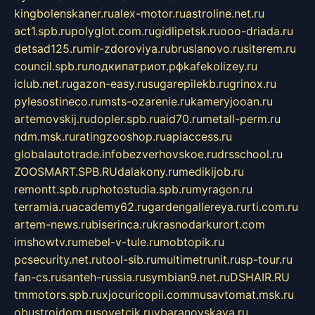
kingbolenskaner.ru
alex-motor.ru
astroline.net.ru
act1.spb.ru
polyglot.com.ru
gidlipetsk.ru
ooo-driada.ru
detsad125.ru
mir-zdoroviya.ru
bruslanovo.ru
siterem.ru
council.spb.ru
лодкипатриот.рф
kafekolizey.ru
iclub.net.ru
gazon-easy.ru
sugarepilekb.ru
grinox.ru
pylesostineco.ru
msts-ozarenie.ru
kameryjooan.ru
artemovskij.ru
dopler.spb.ru
aid70.ru
metall-perm.ru
ndm.msk.ru
ratingzooshop.ru
apiaccess.ru
globalautotrade.info
bezverhovskoe.ru
drsschool.ru
ZOOSMART.SPB.RU
dalakony.ru
medikijob.ru
remontt.spb.ru
photostudia.spb.ru
myragon.ru
terramia.ru
academy62.ru
gardengallereya.ru
rti.com.ru
artem-news.ru
biserinca.ru
krasnodarkurort.com
imshowtv.ru
mebel-v-tule.ru
mobtopik.ru
pcsecurity.net.ru
tool-sib.ru
multimetrunit.ru
sp-tour.ru
fan-cs.ru
santeh-russia.ru
symbian9.net.ru
DSHAIR.RU
tmmotors.spb.ru
xjocuricopii.com
musavtomat.msk.ru
obustrojdom.ru
sovetcik.ru
ybaranovskaya.ru