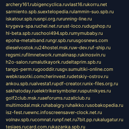
archery161.ru
bigencyclica.ru
vlast16.ru
korru.net
sarmiento.spb.su
extelopedia.ru
lammin-suo.spb.ru
iskatour.spb.ru
snpi.org.ru
running-line.ru
krygeva-spa.ru
chel.net.ru
rust-loco.ru
dugshop.ru
hl-beta.spb.ru
school494.spb.ru
mymubaby.ru
epoha-metalband.ru
ngr.spb.ru
rusgosnews.com
dieselvostok.ru
24hostel.msk.ru
w-dev.ru
f-ship.ru
regsmi.ru
filmnetwork.ru
malinasp.ru
kinosvin.ru
h2o-salon.ru
malutkayork.ru
deltaprim.spb.ru
tango-perm.ru
gooddir.ru
sgv.su
multiki-online.com
webkrasotki.com
cherinvest.ru
detskiy-ostrov.ru
ankou.spb.ru
alvesta1.ru
pdf-creator.ru
nix-files.org.ru
sakhatoday.ru
elektrikersymboler.ru
sputnikyes.ru
golf2club.msk.ru
aeforums.ru
zallclub.ru
multimodal.msk.ru
habaigry.ru
haikko.ru
sobakopedia.ru
isz-fest.ru
ewnc.info
screensaver-clock.net.ru
volnav.spb.ru
comnat.ru
npf.net.ru
7bit.pp.ru
kalugatur.ru
tesiaes.ru
card.com.ru
kazanka.spb.ru