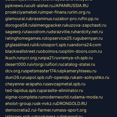
ppknews.ru
cult-alshei.ru
JAPANRUSSIA.RU
proekciyamebel.ru
imper-finans.ru
rim.org.ru
glamourai.ru
brassminus.ru
zabor-pro.ru
ftn.pp.ru
dorogoe58.ru
laimengpacker.ru
kuzova-zapchasti.ru
sageerp.ru
taxodrom.ru
dsrazvitie.ru
hardcity.net.ru
ratinghomegames.ru
topservice25.ru
gubernyan.ru
gtglasslined.ru
ii4.ru
tssport.spb.ru
andorra24.com
blackwallstreet.ru
oboimos.ru
optim-doors.com.ru
ikuch.ru
nycr.org.ru
npa21.ru
vremya-ch.spb.ru
desert000.ru
ivtorgi.ru
ifiori.ru
catalog-statei.ru
dcv.org.ru
spetsmaster174.ru
ipkameryhiseeu.ru
dum26.ru
ruspol.spb.ru
fr-opendp.ru
kam-solnyshko.ru
cheyenne-arapaho.ru
sevzapmetal.spb.ru
ted-lapidus.spb.ru
parasite-eliminator.ru
sigma-complete.ru
modernworld.ru
dama-moda.ru
eholot-group.ru
sk-nvkz.ru
DRONGOLD.RU
democratia2.ru
i-farmer.ru
mass-sport.org
jablonex.spb.ru
bookmess.ru
linkword.ru