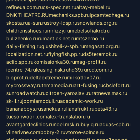
refineua.com.ru
cs-spec.net.ru
altay-mebel.ru
DNK-THEATRE.RU
mechaniks.spb.ru
ipcamtechage.ru
skosta.ru
a-sun.ru
stroy-ldsp.ru
snowlands.org.ru
childrensshoes.ru
mrlizzy.ru
mebelsofiakrd.ru
bulizhenko.ru
rumantick.net.ru
mtszerno.ru
daily-fishing.ru
glushiteli-v-spb.ru
megasat.org.ru
localization.net.ru
flyingfish.pp.ru
ds5teremok.ru
aclib.spb.ru
komissionka30.ru
mag-profit.ru
icentre-74.ru
leasing-nsk.ru
hd39.ru
rcd.com.ru
bioprot.ru
deltaextreme.ru
mirkotlov07.ru
mycrossway.ru
temamedia.ru
art-fusing.ru
cbslefort.ru
sunroadwatch.ru
citroen-yaroslavl.ru
ratnews.msk.ru
sk-if.ru
joomlamoduli.ru
academic-work.ru
bananaboys.ru
sanekua.ru
lianafrukt.ru
beta43.ru
tucsonwoori.com
alex-translation.ru
avantgardeclinics.ru
noel.msk.ru
buylq.ru
aquas-spb.ru
vilnerivne.com
bobry-2.ru
vtoroe-solnce.ru
nickysheen.ru
clockmir.ru
huntercraft.ru
стройокт.рф