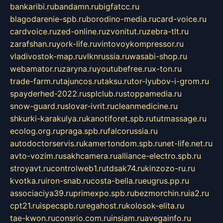
bankaribi.ru
bandamn.ru
bigfatcc.ru
blagodarenie-spb.ru
borodino-media.ru
card-voice.ru
cardvoice.ru
zed-online.ru
zvonitut.ru
zebra-tlt.ru
zarafshan.ru
york-life.ru
vintovoykompressor.ru
vladivostok-map.ru
vlknrussia.ru
wasabi-shop.ru
webamator.ru
zaryna.ru
youtubefree.ru
x-ton.ru
trade-farm.ru
tajuncos.ru
taksu.ru
tor-lyubov-i-grom.ru
spayderhed-2022.ru
splclub.ru
stoppamedia.ru
snow-guard.ru
slovar-ivrit.ru
cleanmedicine.ru
shkurki-karakulya.ru
kanotiforet.spb.ru
tutmassage.ru
ecolog.org.ru
praga.spb.ru
falcorussia.ru
autodoctorservis.ru
kamertondom.spb.ru
net-life.net.ru
avto-vozim.ru
sakhcamera.ru
alliance-electro.spb.ru
stroyavt.ru
controlweb1.ru
tdsak74.ru
kinzozo-ru.ru
kvotka.ru
iron-snab.ru
costa-bella.ru
eugrus.pp.ru
associaciya39.ru
primexpo.spb.ru
bezmorchin.ru
ia2.ru
cpt21.ru
ispecspb.ru
regahost.ru
kolosok-elita.ru
tae-kwon.ru
consrio.com.ru
insiam.ru
avegainfo.ru