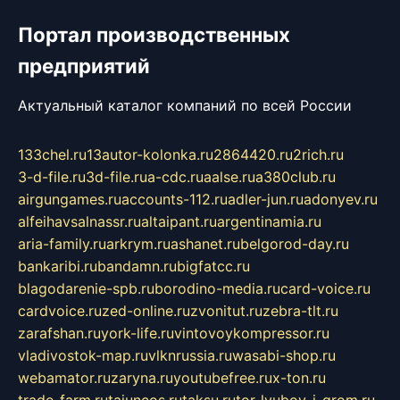
Портал производственных
предприятий
Актуальный каталог компаний по всей России
133chel.ru
13autor-kolonka.ru
2864420.ru
2rich.ru
3-d-file.ru
3d-file.ru
a-cdc.ru
aalse.ru
a380club.ru
airgungames.ru
accounts-112.ru
adler-jun.ru
adonyev.ru
alfeihavsalnassr.ru
altaipant.ru
argentinamia.ru
aria-family.ru
arkrym.ru
ashanet.ru
belgorod-day.ru
bankaribi.ru
bandamn.ru
bigfatcc.ru
blagodarenie-spb.ru
borodino-media.ru
card-voice.ru
cardvoice.ru
zed-online.ru
zvonitut.ru
zebra-tlt.ru
zarafshan.ru
york-life.ru
vintovoykompressor.ru
vladivostok-map.ru
vlknrussia.ru
wasabi-shop.ru
webamator.ru
zaryna.ru
youtubefree.ru
x-ton.ru
trade-farm.ru
tajuncos.ru
taksu.ru
tor-lyubov-i-grom.ru