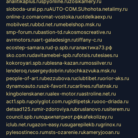
analitikaplus.ru
spyonline.ru
zosikamery.ru
sloboda-ural.pp.ru
AUTO-COM.SU
hohota.net
alimy.ru
online-z.com
aromat-vostoka.ru
otdelkaexp.ru
mobilvest.ru
bbd.net.ru
mebelshop.msk.ru
smp-forum.ru
bastion-td.ru
kosmoscreative.ru
avrmotors.ru
art-galadesign.ru
tiffany-c.ru
ecostep-samara.ru
d-p.spb.ru
галактика73.рф
sko.com.ru
davitamebel-spb.ru
fotsis.ru
tesiaes.ru
kokoroyari.spb.ru
blesna-kazan.ru
mossilver.ru
lenderoq.ru
sergeydobrin.ru
tochkazvuka.msk.ru
people-of-art.ru
bezzubova.ru
clubtibet.ru
orior-aks.ru
dynamoauto.ru
szk-favorit.ru
carlines.ru
flatnsk.ru
kingbolenskaner.ru
alex-motor.ru
astroline.net.ru
act1.spb.ru
polyglot.com.ru
gidlipetsk.ru
ooo-driada.ru
detsad125.ru
mir-zdoroviya.ru
bruslanovo.ru
siterem.ru
council.spb.ru
лодкипатриот.рф
kafekolizey.ru
iclub.net.ru
gazon-easy.ru
sugarepilekb.ru
grinox.ru
pylesostineco.ru
msts-ozarenie.ru
kameryjooan.ru