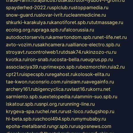
spayderhed-2022.ru
splclub.ru
stoppamedia.ru
snow-guard.ru
slovar-ivrit.ru
cleanmedicine.ru
shkurki-karakulya.ru
kanotiforet.spb.ru
tutmassage.ru
ecolog.org.ru
praga.spb.ru
falcorussia.ru
autodoctorservis.ru
kamertondom.spb.ru
net-life.net.ru
avto-vozim.ru
sakhcamera.ru
alliance-electro.spb.ru
stroyavt.ru
controlweb1.ru
tdsak74.ru
kinzozo-ru.ru
kvotka.ru
iron-snab.ru
costa-bella.ru
eugrus.pp.ru
associaciya39.ru
primexpo.spb.ru
bezmorchin.ru
ia2.ru
cpt21.ru
ispecspb.ru
regahost.ru
kolosok-elita.ru
tae-kwon.ru
consrio.com.ru
insiam.ru
avegainfo.ru
archery161.ru
bigencyclica.ru
vlast16.ru
korru.net
sarmiento.spb.su
extelopedia.ru
lammin-suo.spb.ru
iskatour.spb.ru
snpi.org.ru
running-line.ru
krygeva-spa.ru
chel.net.ru
rust-loco.ru
dugshop.ru
hl-beta.spb.ru
school494.spb.ru
mymubaby.ru
epoha-metalband.ru
ngr.spb.ru
rusgosnews.com