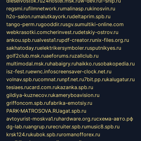
dieselvostok.ru
24hostel.msk.ru
w-dev.ru
f-ship.ru
regsmi.ru
filmnetwork.ru
malinasp.ru
kinosvin.ru
h2o-salon.ru
malutkayork.ru
deltaprim.spb.ru
tango-perm.ru
gooddir.ru
sgv.su
multiki-online.com
webkrasotki.com
cherinvest.ru
detskiy-ostrov.ru
ankou.spb.ru
alvesta1.ru
pdf-creator.ru
nix-files.org.ru
sakhatoday.ru
elektrikersymboler.ru
sputnikyes.ru
golf2club.msk.ru
aeforums.ru
zallclub.ru
multimodal.msk.ru
habaigry.ru
haikko.ru
sobakopedia.ru
isz-fest.ru
ewnc.info
screensaver-clock.net.ru
volnav.spb.ru
comnat.ru
npf.net.ru
7bit.pp.ru
kalugatur.ru
tesiaes.ru
card.com.ru
kazanka.spb.ru
gildiya-kuznecov.ru
kameryboavision.ru
griffoncom.spb.ru
fabrika-emotsiy.ru
PARK-MATROSOVA.RU
agat.spb.ru
avtoyurist-moskva1.ru
hardware.org.ru
схема-авто.рф
dg-lab.ru
angrup.ru
recruiter.spb.ru
music8.spb.ru
krsk124.ru
kubok.spb.ru
romanofforex.ru