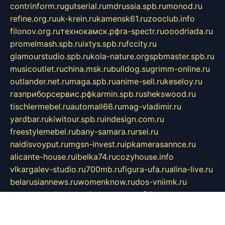
contrinform.ru
gutserial.ru
mdrussia.spb.ru
monod.ru
refine.org.ru
uk-krein.ru
kamensk61.ru
zooclub.info
filonov.org.ru
технокамск.рф
ra-spectr.ru
ooodriada.ru
promelmash.spb.ru
ixtys.spb.ru
fccity.ru
glamourstudio.spb.ru
kola-nature.org
spbmaster.spb.ru
musicoutlet.ru
china.msk.ru
bulldog.su
grimm-online.ru
outlander.net.ru
maga.spb.ru
anime-sell.ru
keseloy.ru
газприборсервис.рф
karmin.spb.ru
shekswood.ru
tischlermebel.ru
automall66.ru
mag-vladimir.ru
yardbar.ru
kiwitour.spb.ru
indesign.com.ru
freestylemebel.ru
bany-samara.ru
rsei.ru
naidisvoyput.ru
mgsn-invest.ru
ipkamerasannce.ru
alicante-house.ru
ibelka74.ru
cozyhouse.info
vlkargalev-studio.ru
700mb.ru
figura-ufa.ru
alina-live.ru
belarusiannews.ru
womenknow.ru
dos-vniimk.ru
sega.net.ru
dv.net.ru
phenomenonsofhistory.com
telesputnik.net.ru
wall.pp.ru
pylesosroidmi.ru
gtc-clan.ru
cligs.ru
bibikazap.ru
popova.org.ru