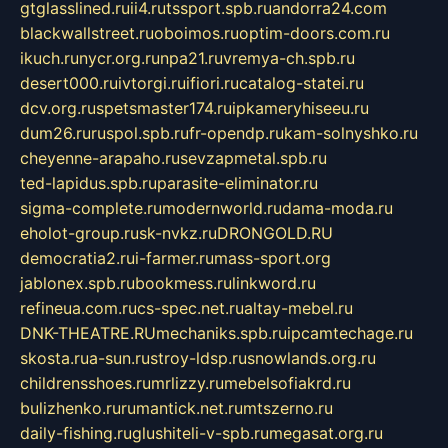
gtglasslined.ru
ii4.ru
tssport.spb.ru
andorra24.com
blackwallstreet.ru
oboimos.ru
optim-doors.com.ru
ikuch.ru
nycr.org.ru
npa21.ru
vremya-ch.spb.ru
desert000.ru
ivtorgi.ru
ifiori.ru
catalog-statei.ru
dcv.org.ru
spetsmaster174.ru
ipkameryhiseeu.ru
dum26.ru
ruspol.spb.ru
fr-opendp.ru
kam-solnyshko.ru
cheyenne-arapaho.ru
sevzapmetal.spb.ru
ted-lapidus.spb.ru
parasite-eliminator.ru
sigma-complete.ru
modernworld.ru
dama-moda.ru
eholot-group.ru
sk-nvkz.ru
DRONGOLD.RU
democratia2.ru
i-farmer.ru
mass-sport.org
jablonex.spb.ru
bookmess.ru
linkword.ru
refineua.com.ru
cs-spec.net.ru
altay-mebel.ru
DNK-THEATRE.RU
mechaniks.spb.ru
ipcamtechage.ru
skosta.ru
a-sun.ru
stroy-ldsp.ru
snowlands.org.ru
childrensshoes.ru
mrlizzy.ru
mebelsofiakrd.ru
bulizhenko.ru
rumantick.net.ru
mtszerno.ru
daily-fishing.ru
glushiteli-v-spb.ru
megasat.org.ru