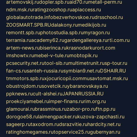
artemovskij.ru
dopler.spb.ru
aid70.ru
metall-perm.ru
ndm.msk.ru
ratingzooshop.ru
apiaccess.ru
globalautotrade.info
bezverhovskoe.ru
drsschool.ru
ZOOSMART.SPB.RU
dalakony.ru
medikijob.ru
remontt.spb.ru
photostudia.spb.ru
myragon.ru
terramia.ru
academy62.ru
gardengallereya.ru
rti.com.ru
artem-news.ru
biserinca.ru
krasnodarkurort.com
imshowtv.ru
mebel-v-tule.ru
mobtopik.ru
pcsecurity.net.ru
tool-sib.ru
multimetrunit.ru
sp-tour.ru
fan-cs.ru
santeh-russia.ru
symbian9.net.ru
DSHAIR.RU
tmmotors.spb.ru
xjocuricopii.com
musavtomat.msk.ru
obustrojdom.ru
sovetcik.ru
ybaranovskaya.ru
ppknews.ru
cult-alshei.ru
JAPANRUSSIA.RU
proekciyamebel.ru
imper-finans.ru
rim.org.ru
glamourai.ru
brassminus.ru
zabor-pro.ru
ftn.pp.ru
dorogoe58.ru
laimengpacker.ru
kuzova-zapchasti.ru
sageerp.ru
taxodrom.ru
dsrazvitie.ru
hardcity.net.ru
ratinghomegames.ru
topservice25.ru
gubernyan.ru