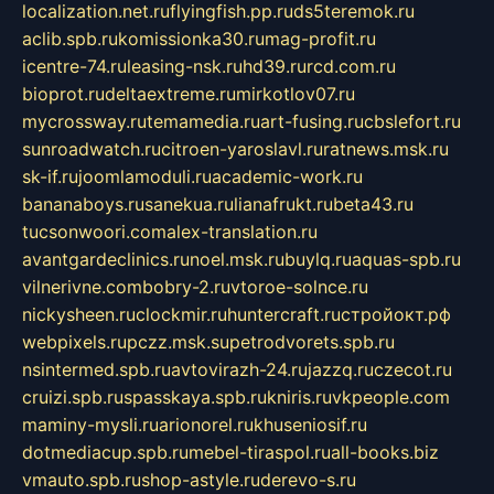
localization.net.ru
flyingfish.pp.ru
ds5teremok.ru
aclib.spb.ru
komissionka30.ru
mag-profit.ru
icentre-74.ru
leasing-nsk.ru
hd39.ru
rcd.com.ru
bioprot.ru
deltaextreme.ru
mirkotlov07.ru
mycrossway.ru
temamedia.ru
art-fusing.ru
cbslefort.ru
sunroadwatch.ru
citroen-yaroslavl.ru
ratnews.msk.ru
sk-if.ru
joomlamoduli.ru
academic-work.ru
bananaboys.ru
sanekua.ru
lianafrukt.ru
beta43.ru
tucsonwoori.com
alex-translation.ru
avantgardeclinics.ru
noel.msk.ru
buylq.ru
aquas-spb.ru
vilnerivne.com
bobry-2.ru
vtoroe-solnce.ru
nickysheen.ru
clockmir.ru
huntercraft.ru
стройокт.рф
webpixels.ru
pczz.msk.su
petrodvorets.spb.ru
nsintermed.spb.ru
avtovirazh-24.ru
jazzq.ru
czecot.ru
cruizi.spb.ru
spasskaya.spb.ru
kniris.ru
vkpeople.com
maminy-mysli.ru
arionorel.ru
khuseniosif.ru
dotmediacup.spb.ru
mebel-tiraspol.ru
all-books.biz
vmauto.spb.ru
shop-astyle.ru
derevo-s.ru