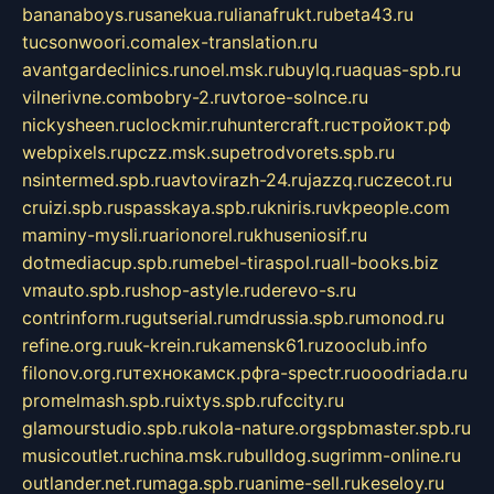
bananaboys.ru
sanekua.ru
lianafrukt.ru
beta43.ru
tucsonwoori.com
alex-translation.ru
avantgardeclinics.ru
noel.msk.ru
buylq.ru
aquas-spb.ru
vilnerivne.com
bobry-2.ru
vtoroe-solnce.ru
nickysheen.ru
clockmir.ru
huntercraft.ru
стройокт.рф
webpixels.ru
pczz.msk.su
petrodvorets.spb.ru
nsintermed.spb.ru
avtovirazh-24.ru
jazzq.ru
czecot.ru
cruizi.spb.ru
spasskaya.spb.ru
kniris.ru
vkpeople.com
maminy-mysli.ru
arionorel.ru
khuseniosif.ru
dotmediacup.spb.ru
mebel-tiraspol.ru
all-books.biz
vmauto.spb.ru
shop-astyle.ru
derevo-s.ru
contrinform.ru
gutserial.ru
mdrussia.spb.ru
monod.ru
refine.org.ru
uk-krein.ru
kamensk61.ru
zooclub.info
filonov.org.ru
технокамск.рф
ra-spectr.ru
ooodriada.ru
promelmash.spb.ru
ixtys.spb.ru
fccity.ru
glamourstudio.spb.ru
kola-nature.org
spbmaster.spb.ru
musicoutlet.ru
china.msk.ru
bulldog.su
grimm-online.ru
outlander.net.ru
maga.spb.ru
anime-sell.ru
keseloy.ru