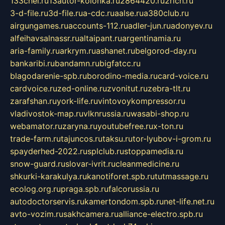
133chel.ru
13autor-kolonka.ru
2864420.ru
2rich.ru
3-d-file.ru
3d-file.ru
a-cdc.ru
aalse.ru
a380club.ru
airgungames.ru
accounts-112.ru
adler-jun.ru
adonyev.ru
alfeihavsalnassr.ru
altaipant.ru
argentinamia.ru
aria-family.ru
arkrym.ru
ashanet.ru
belgorod-day.ru
bankaribi.ru
bandamn.ru
bigfatcc.ru
blagodarenie-spb.ru
borodino-media.ru
card-voice.ru
cardvoice.ru
zed-online.ru
zvonitut.ru
zebra-tlt.ru
zarafshan.ru
york-life.ru
vintovoykompressor.ru
vladivostok-map.ru
vlknrussia.ru
wasabi-shop.ru
webamator.ru
zaryna.ru
youtubefree.ru
x-ton.ru
trade-farm.ru
tajuncos.ru
taksu.ru
tor-lyubov-i-grom.ru
spayderhed-2022.ru
splclub.ru
stoppamedia.ru
snow-guard.ru
slovar-ivrit.ru
cleanmedicine.ru
shkurki-karakulya.ru
kanotiforet.spb.ru
tutmassage.ru
ecolog.org.ru
praga.spb.ru
falcorussia.ru
autodoctorservis.ru
kamertondom.spb.ru
net-life.net.ru
avto-vozim.ru
sakhcamera.ru
alliance-electro.spb.ru