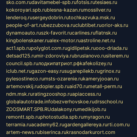
sko.com.ru
davitamebel-spb.ru
fotsis.ru
tesiaes.ru
kokoroyari.spb.ru
blesna-kazan.ru
mossilver.ru
lenderoq.ru
sergeydobrin.ru
tochkazvuka.msk.ru
people-of-art.ru
bezzubova.ru
clubtibet.ru
orior-aks.ru
dynamoauto.ru
szk-favorit.ru
carlines.ru
flatnsk.ru
kingbolenskaner.ru
alex-motor.ru
astroline.net.ru
act1.spb.ru
polyglot.com.ru
gidlipetsk.ru
ooo-driada.ru
detsad125.ru
mir-zdoroviya.ru
bruslanovo.ru
siterem.ru
council.spb.ru
лодкипатриот.рф
kafekolizey.ru
iclub.net.ru
gazon-easy.ru
sugarepilekb.ru
grinox.ru
pylesostineco.ru
msts-ozarenie.ru
kameryjooan.ru
artemovskij.ru
dopler.spb.ru
aid70.ru
metall-perm.ru
ndm.msk.ru
ratingzooshop.ru
apiaccess.ru
globalautotrade.info
bezverhovskoe.ru
drsschool.ru
ZOOSMART.SPB.RU
dalakony.ru
medikijob.ru
remontt.spb.ru
photostudia.spb.ru
myragon.ru
terramia.ru
academy62.ru
gardengallereya.ru
rti.com.ru
artem-news.ru
biserinca.ru
krasnodarkurort.com