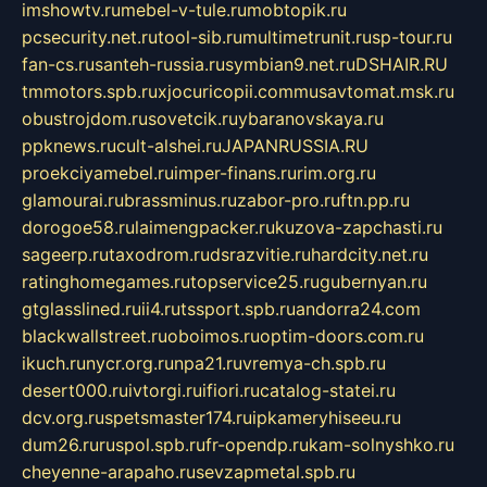
imshowtv.ru
mebel-v-tule.ru
mobtopik.ru
pcsecurity.net.ru
tool-sib.ru
multimetrunit.ru
sp-tour.ru
fan-cs.ru
santeh-russia.ru
symbian9.net.ru
DSHAIR.RU
tmmotors.spb.ru
xjocuricopii.com
musavtomat.msk.ru
obustrojdom.ru
sovetcik.ru
ybaranovskaya.ru
ppknews.ru
cult-alshei.ru
JAPANRUSSIA.RU
proekciyamebel.ru
imper-finans.ru
rim.org.ru
glamourai.ru
brassminus.ru
zabor-pro.ru
ftn.pp.ru
dorogoe58.ru
laimengpacker.ru
kuzova-zapchasti.ru
sageerp.ru
taxodrom.ru
dsrazvitie.ru
hardcity.net.ru
ratinghomegames.ru
topservice25.ru
gubernyan.ru
gtglasslined.ru
ii4.ru
tssport.spb.ru
andorra24.com
blackwallstreet.ru
oboimos.ru
optim-doors.com.ru
ikuch.ru
nycr.org.ru
npa21.ru
vremya-ch.spb.ru
desert000.ru
ivtorgi.ru
ifiori.ru
catalog-statei.ru
dcv.org.ru
spetsmaster174.ru
ipkameryhiseeu.ru
dum26.ru
ruspol.spb.ru
fr-opendp.ru
kam-solnyshko.ru
cheyenne-arapaho.ru
sevzapmetal.spb.ru