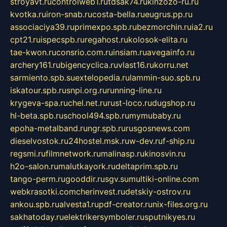
stroyavt.ru
controlweb1.ru
tdsak74.ru
kinzozo-ru.ru
kvotka.ru
iron-snab.ru
costa-bella.ru
eugrus.pp.ru
associaciya39.ru
primexpo.spb.ru
bezmorchin.ru
ia2.ru
cpt21.ru
ispecspb.ru
regahost.ru
kolosok-elita.ru
tae-kwon.ru
consrio.com.ru
insiam.ru
avegainfo.ru
archery161.ru
bigencyclica.ru
vlast16.ru
korru.net
sarmiento.spb.su
extelopedia.ru
lammin-suo.spb.ru
iskatour.spb.ru
snpi.org.ru
running-line.ru
krygeva-spa.ru
chel.net.ru
rust-loco.ru
dugshop.ru
hl-beta.spb.ru
school494.spb.ru
mymubaby.ru
epoha-metalband.ru
ngr.spb.ru
rusgosnews.com
dieselvostok.ru
24hostel.msk.ru
w-dev.ru
f-ship.ru
regsmi.ru
filmnetwork.ru
malinasp.ru
kinosvin.ru
h2o-salon.ru
malutkayork.ru
deltaprim.spb.ru
tango-perm.ru
gooddir.ru
sgv.su
multiki-online.com
webkrasotki.com
cherinvest.ru
detskiy-ostrov.ru
ankou.spb.ru
alvesta1.ru
pdf-creator.ru
nix-files.org.ru
sakhatoday.ru
elektrikersymboler.ru
sputnikyes.ru