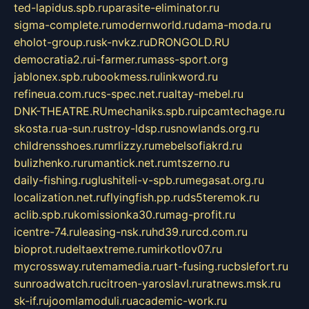
ted-lapidus.spb.ru
parasite-eliminator.ru
sigma-complete.ru
modernworld.ru
dama-moda.ru
eholot-group.ru
sk-nvkz.ru
DRONGOLD.RU
democratia2.ru
i-farmer.ru
mass-sport.org
jablonex.spb.ru
bookmess.ru
linkword.ru
refineua.com.ru
cs-spec.net.ru
altay-mebel.ru
DNK-THEATRE.RU
mechaniks.spb.ru
ipcamtechage.ru
skosta.ru
a-sun.ru
stroy-ldsp.ru
snowlands.org.ru
childrensshoes.ru
mrlizzy.ru
mebelsofiakrd.ru
bulizhenko.ru
rumantick.net.ru
mtszerno.ru
daily-fishing.ru
glushiteli-v-spb.ru
megasat.org.ru
localization.net.ru
flyingfish.pp.ru
ds5teremok.ru
aclib.spb.ru
komissionka30.ru
mag-profit.ru
icentre-74.ru
leasing-nsk.ru
hd39.ru
rcd.com.ru
bioprot.ru
deltaextreme.ru
mirkotlov07.ru
mycrossway.ru
temamedia.ru
art-fusing.ru
cbslefort.ru
sunroadwatch.ru
citroen-yaroslavl.ru
ratnews.msk.ru
sk-if.ru
joomlamoduli.ru
academic-work.ru