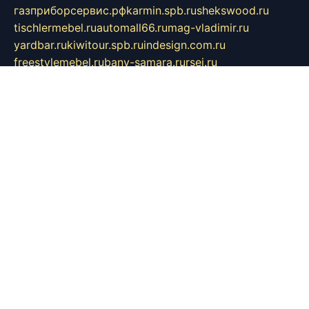
газприборсервис.рф
karmin.spb.ru
shekswood.ru
tischlermebel.ru
automall66.ru
mag-vladimir.ru
yardbar.ru
kiwitour.spb.ru
indesign.com.ru
freestylemebel.ru
bany-samara.ru
rsei.ru
naidisvoyput.ru
mgsn-invest.ru
ipkamerasannce.ru
alicante-house.ru
ibelka74.ru
cozyhouse.info
vlkargalev-studio.ru
700mb.ru
figura-ufa.ru
alina-live.ru
belarusiannews.ru
womenknow.ru
dos-vniimk.ru
sega.net.ru
dv.net.ru
phenomenonsofhistory.com
telesputnik.net.ru
wall.pp.ru
pylesosroidmi.ru
gtc-clan.ru
cligs.ru
bibikazap.ru
popova.org.ru
netwhistler.spb.ru
bellvil.ru
bonzon.ru
iss-vladik.ru
defiparis.net.ru
las-gryzas.ru
amku.ru
electednews.spb.ru
feather.org.ru
spar72.ru
tankiigri.ru
dominus.com.ru
ibtree.ru
sanykool.pp.ru
unixlib.org.ru
menatep.spb.ru
gartenterrassen.ru
printeka.ru
skvozilka.com.ru
parkovka-pub.ru
lovemobi.ru
art-ru.ru
emulatorz.com.ru
alucomp.com.ru
tatforum.com.ru