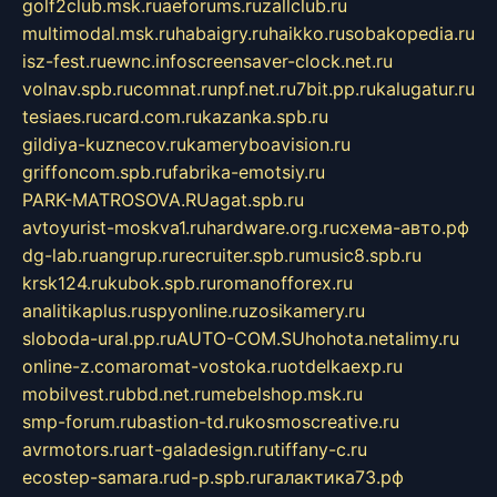
golf2club.msk.ru
aeforums.ru
zallclub.ru
multimodal.msk.ru
habaigry.ru
haikko.ru
sobakopedia.ru
isz-fest.ru
ewnc.info
screensaver-clock.net.ru
volnav.spb.ru
comnat.ru
npf.net.ru
7bit.pp.ru
kalugatur.ru
tesiaes.ru
card.com.ru
kazanka.spb.ru
gildiya-kuznecov.ru
kameryboavision.ru
griffoncom.spb.ru
fabrika-emotsiy.ru
PARK-MATROSOVA.RU
agat.spb.ru
avtoyurist-moskva1.ru
hardware.org.ru
схема-авто.рф
dg-lab.ru
angrup.ru
recruiter.spb.ru
music8.spb.ru
krsk124.ru
kubok.spb.ru
romanofforex.ru
analitikaplus.ru
spyonline.ru
zosikamery.ru
sloboda-ural.pp.ru
AUTO-COM.SU
hohota.net
alimy.ru
online-z.com
aromat-vostoka.ru
otdelkaexp.ru
mobilvest.ru
bbd.net.ru
mebelshop.msk.ru
smp-forum.ru
bastion-td.ru
kosmoscreative.ru
avrmotors.ru
art-galadesign.ru
tiffany-c.ru
ecostep-samara.ru
d-p.spb.ru
галактика73.рф