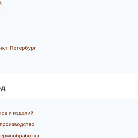
ц
к
нкт-Петербург
од
ов и изделий
 производство
термообработка