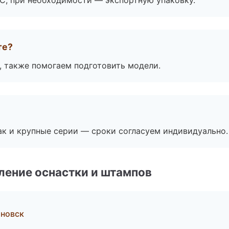
ЭС, при необходимости — экспортную упаковку.
те?
, также помогаем подготовить модели.
ак и крупные серии — сроки согласуем индивидуально.
ление оснастки и штампов
новск