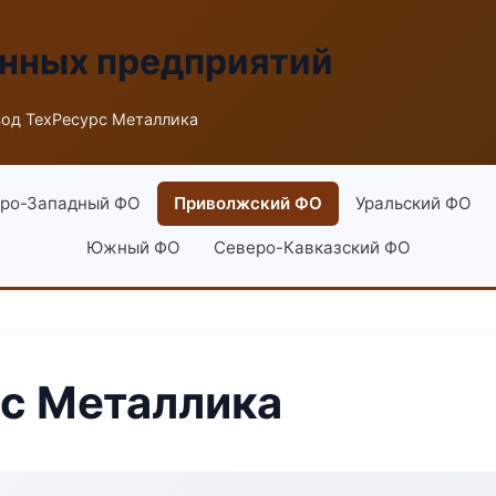
енных предприятий
вод ТехРесурс Металлика
ро-Западный ФО
Приволжский ФО
Уральский ФО
Южный ФО
Северо-Кавказский ФО
с Металлика