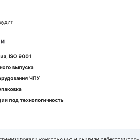
аудит
ми
ия, ISO 9001
ного выпуска
орудования ЧПУ
упаковка
ции под технологичность
птимизировали конструкцию и снизили себестоимость