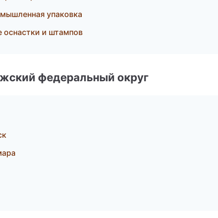
омышленная упаковка
е оснастки и штампов
лжский федеральный округ
ск
мара