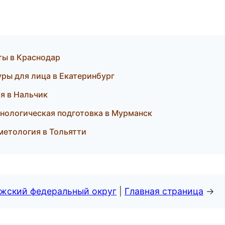
ты в Краснодар
дуры для лица в Екатеринбург
ия в Нальчик
хнологическая подготовка в Мурманск
сметология в Тольятти
лжский федеральный округ
|
Главная страница
→