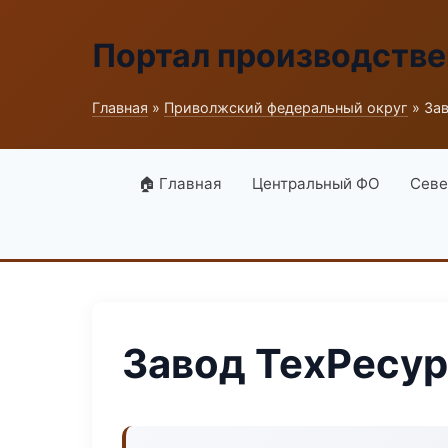
Портал производств
Главная
»
Приволжский федеральный округ
» За
🏠 Главная
Центральный ФО
Севе
Завод ТехРесур