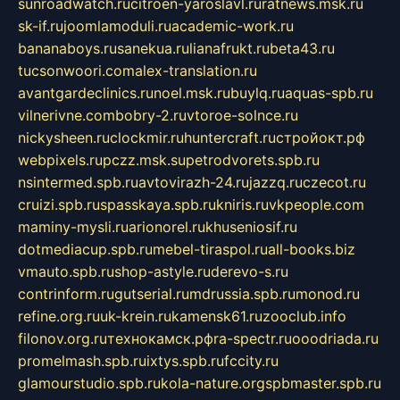
sunroadwatch.ru
citroen-yaroslavl.ru
ratnews.msk.ru
sk-if.ru
joomlamoduli.ru
academic-work.ru
bananaboys.ru
sanekua.ru
lianafrukt.ru
beta43.ru
tucsonwoori.com
alex-translation.ru
avantgardeclinics.ru
noel.msk.ru
buylq.ru
aquas-spb.ru
vilnerivne.com
bobry-2.ru
vtoroe-solnce.ru
nickysheen.ru
clockmir.ru
huntercraft.ru
стройокт.рф
webpixels.ru
pczz.msk.su
petrodvorets.spb.ru
nsintermed.spb.ru
avtovirazh-24.ru
jazzq.ru
czecot.ru
cruizi.spb.ru
spasskaya.spb.ru
kniris.ru
vkpeople.com
maminy-mysli.ru
arionorel.ru
khuseniosif.ru
dotmediacup.spb.ru
mebel-tiraspol.ru
all-books.biz
vmauto.spb.ru
shop-astyle.ru
derevo-s.ru
contrinform.ru
gutserial.ru
mdrussia.spb.ru
monod.ru
refine.org.ru
uk-krein.ru
kamensk61.ru
zooclub.info
filonov.org.ru
технокамск.рф
ra-spectr.ru
ooodriada.ru
promelmash.spb.ru
ixtys.spb.ru
fccity.ru
glamourstudio.spb.ru
kola-nature.org
spbmaster.spb.ru