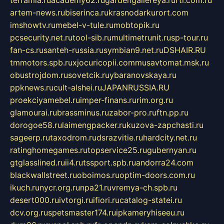
terramia.ru
academy62.ru
gardengallereya.ru
rti.com.ru
artem-news.ru
biserinca.ru
krasnodarkurort.com
imshowtv.ru
mebel-v-tule.ru
mobtopik.ru
pcsecurity.net.ru
tool-sib.ru
multimetrunit.ru
sp-tour.ru
fan-cs.ru
santeh-russia.ru
symbian9.net.ru
DSHAIR.RU
tmmotors.spb.ru
xjocuricopii.com
musavtomat.msk.ru
obustrojdom.ru
sovetcik.ru
ybaranovskaya.ru
ppknews.ru
cult-alshei.ru
JAPANRUSSIA.RU
proekciyamebel.ru
imper-finans.ru
rim.org.ru
glamourai.ru
brassminus.ru
zabor-pro.ru
ftn.pp.ru
dorogoe58.ru
laimengpacker.ru
kuzova-zapchasti.ru
sageerp.ru
taxodrom.ru
dsrazvitie.ru
hardcity.net.ru
ratinghomegames.ru
topservice25.ru
gubernyan.ru
gtglasslined.ru
ii4.ru
tssport.spb.ru
andorra24.com
blackwallstreet.ru
oboimos.ru
optim-doors.com.ru
ikuch.ru
nycr.org.ru
npa21.ru
vremya-ch.spb.ru
desert000.ru
ivtorgi.ru
ifiori.ru
catalog-statei.ru
dcv.org.ru
spetsmaster174.ru
ipkameryhiseeu.ru