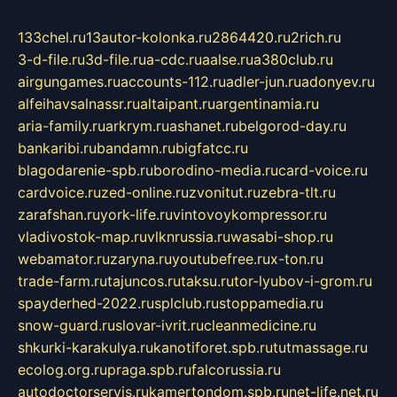
133chel.ru
13autor-kolonka.ru
2864420.ru
2rich.ru
3-d-file.ru
3d-file.ru
a-cdc.ru
aalse.ru
a380club.ru
airgungames.ru
accounts-112.ru
adler-jun.ru
adonyev.ru
alfeihavsalnassr.ru
altaipant.ru
argentinamia.ru
aria-family.ru
arkrym.ru
ashanet.ru
belgorod-day.ru
bankaribi.ru
bandamn.ru
bigfatcc.ru
blagodarenie-spb.ru
borodino-media.ru
card-voice.ru
cardvoice.ru
zed-online.ru
zvonitut.ru
zebra-tlt.ru
zarafshan.ru
york-life.ru
vintovoykompressor.ru
vladivostok-map.ru
vlknrussia.ru
wasabi-shop.ru
webamator.ru
zaryna.ru
youtubefree.ru
x-ton.ru
trade-farm.ru
tajuncos.ru
taksu.ru
tor-lyubov-i-grom.ru
spayderhed-2022.ru
splclub.ru
stoppamedia.ru
snow-guard.ru
slovar-ivrit.ru
cleanmedicine.ru
shkurki-karakulya.ru
kanotiforet.spb.ru
tutmassage.ru
ecolog.org.ru
praga.spb.ru
falcorussia.ru
autodoctorservis.ru
kamertondom.spb.ru
net-life.net.ru