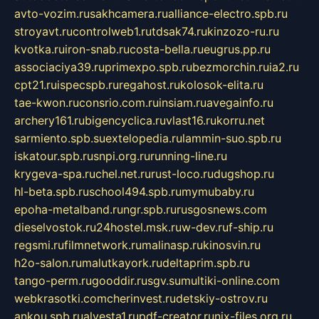
avto-vozim.ru
sakhcamera.ru
alliance-electro.spb.ru
stroyavt.ru
controlweb1.ru
tdsak74.ru
kinzozo-ru.ru
kvotka.ru
iron-snab.ru
costa-bella.ru
eugrus.pp.ru
associaciya39.ru
primexpo.spb.ru
bezmorchin.ru
ia2.ru
cpt21.ru
ispecspb.ru
regahost.ru
kolosok-elita.ru
tae-kwon.ru
consrio.com.ru
insiam.ru
avegainfo.ru
archery161.ru
bigencyclica.ru
vlast16.ru
korru.net
sarmiento.spb.su
extelopedia.ru
lammin-suo.spb.ru
iskatour.spb.ru
snpi.org.ru
running-line.ru
krygeva-spa.ru
chel.net.ru
rust-loco.ru
dugshop.ru
hl-beta.spb.ru
school494.spb.ru
mymubaby.ru
epoha-metalband.ru
ngr.spb.ru
rusgosnews.com
dieselvostok.ru
24hostel.msk.ru
w-dev.ru
f-ship.ru
regsmi.ru
filmnetwork.ru
malinasp.ru
kinosvin.ru
h2o-salon.ru
malutkayork.ru
deltaprim.spb.ru
tango-perm.ru
gooddir.ru
sgv.su
multiki-online.com
webkrasotki.com
cherinvest.ru
detskiy-ostrov.ru
ankou.spb.ru
alvesta1.ru
pdf-creator.ru
nix-files.org.ru