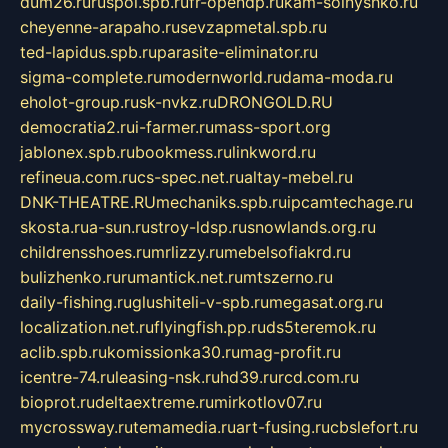
dum26.ru
ruspol.spb.ru
fr-opendp.ru
kam-solnyshko.ru
cheyenne-arapaho.ru
sevzapmetal.spb.ru
ted-lapidus.spb.ru
parasite-eliminator.ru
sigma-complete.ru
modernworld.ru
dama-moda.ru
eholot-group.ru
sk-nvkz.ru
DRONGOLD.RU
democratia2.ru
i-farmer.ru
mass-sport.org
jablonex.spb.ru
bookmess.ru
linkword.ru
refineua.com.ru
cs-spec.net.ru
altay-mebel.ru
DNK-THEATRE.RU
mechaniks.spb.ru
ipcamtechage.ru
skosta.ru
a-sun.ru
stroy-ldsp.ru
snowlands.org.ru
childrensshoes.ru
mrlizzy.ru
mebelsofiakrd.ru
bulizhenko.ru
rumantick.net.ru
mtszerno.ru
daily-fishing.ru
glushiteli-v-spb.ru
megasat.org.ru
localization.net.ru
flyingfish.pp.ru
ds5teremok.ru
aclib.spb.ru
komissionka30.ru
mag-profit.ru
icentre-74.ru
leasing-nsk.ru
hd39.ru
rcd.com.ru
bioprot.ru
deltaextreme.ru
mirkotlov07.ru
mycrossway.ru
temamedia.ru
art-fusing.ru
cbslefort.ru