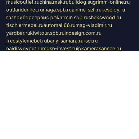
musicoutlet.ru
china.msk.ru
bulldog.su
grimm-online.ru
outlander.net.ru
maga.spb.ru
anime-sell.ru
keseloy.ru
газприборсервис.рф
karmin.spb.ru
shekswood.ru
tischlermebel.ru
automall66.ru
mag-vladimir.ru
yardbar.ru
kiwitour.spb.ru
indesign.com.ru
freestylemebel.ru
bany-samara.ru
rsei.ru
naidisvoyput.ru
mgsn-invest.ru
ipkamerasannce.ru
alicante-house.ru
ibelka74.ru
cozyhouse.info
vlkargalev-studio.ru
700mb.ru
figura-ufa.ru
alina-live.ru
belarusiannews.ru
womenknow.ru
dos-vniimk.ru
sega.net.ru
dv.net.ru
phenomenonsofhistory.com
telesputnik.net.ru
wall.pp.ru
pylesosroidmi.ru
gtc-clan.ru
cligs.ru
bibikazap.ru
popova.org.ru
netwhistler.spb.ru
bellvil.ru
bonzon.ru
iss-vladik.ru
defiparis.net.ru
las-gryzas.ru
amku.ru
electednews.spb.ru
feather.org.ru
spar72.ru
tankiigri.ru
dominus.com.ru
ibtree.ru
sanykool.pp.ru
unixlib.org.ru
menatep.spb.ru
gartenterrassen.ru
printeka.ru