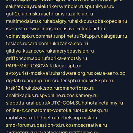
sakhatoday.ru
elektrikersymboler.ru
sputnikyes.ru
golf2club.msk.ru
aeforums.ru
zallclub.ru
multimodal.msk.ru
habaigry.ru
haikko.ru
sobakopedia.ru
isz-fest.ru
ewnc.info
screensaver-clock.net.ru
volnav.spb.ru
comnat.ru
npf.net.ru
7bit.pp.ru
kalugatur.ru
tesiaes.ru
card.com.ru
kazanka.spb.ru
gildiya-kuznecov.ru
kameryboavision.ru
griffoncom.spb.ru
fabrika-emotsiy.ru
PARK-MATROSOVA.RU
agat.spb.ru
avtoyurist-moskva1.ru
hardware.org.ru
схема-авто.рф
dg-lab.ru
angrup.ru
recruiter.spb.ru
music8.spb.ru
krsk124.ru
kubok.spb.ru
romanofforex.ru
analitikaplus.ru
spyonline.ru
zosikamery.ru
sloboda-ural.pp.ru
AUTO-COM.SU
hohota.net
alimy.ru
online-z.com
aromat-vostoka.ru
otdelkaexp.ru
mobilvest.ru
bbd.net.ru
mebelshop.msk.ru
smp-forum.ru
bastion-td.ru
kosmoscreative.ru
avrmotors.ru
art-galadesign.ru
tiffany-c.ru