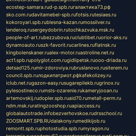
ecostep-samara.ru
d-p.spb.ru
галактика73.рф
sko.com.ru
davitamebel-spb.ru
fotsis.ru
tesiaes.ru
kokoroyari.spb.ru
blesna-kazan.ru
mossilver.ru
lenderoq.ru
sergeydobrin.ru
tochkazvuka.msk.ru
people-of-art.ru
bezzubova.ru
clubtibet.ru
orior-aks.ru
dynamoauto.ru
szk-favorit.ru
carlines.ru
flatnsk.ru
kingbolenskaner.ru
alex-motor.ru
astroline.net.ru
act1.spb.ru
polyglot.com.ru
gidlipetsk.ru
ooo-driada.ru
detsad125.ru
mir-zdoroviya.ru
bruslanovo.ru
siterem.ru
council.spb.ru
лодкипатриот.рф
kafekolizey.ru
iclub.net.ru
gazon-easy.ru
sugarepilekb.ru
grinox.ru
pylesostineco.ru
msts-ozarenie.ru
kameryjooan.ru
artemovskij.ru
dopler.spb.ru
aid70.ru
metall-perm.ru
ndm.msk.ru
ratingzooshop.ru
apiaccess.ru
globalautotrade.info
bezverhovskoe.ru
drsschool.ru
ZOOSMART.SPB.RU
dalakony.ru
medikijob.ru
remontt.spb.ru
photostudia.spb.ru
myragon.ru