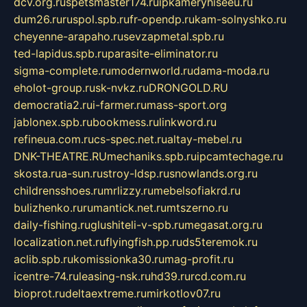
dcv.org.ru
spetsmaster174.ru
ipkameryhiseeu.ru
dum26.ru
ruspol.spb.ru
fr-opendp.ru
kam-solnyshko.ru
cheyenne-arapaho.ru
sevzapmetal.spb.ru
ted-lapidus.spb.ru
parasite-eliminator.ru
sigma-complete.ru
modernworld.ru
dama-moda.ru
eholot-group.ru
sk-nvkz.ru
DRONGOLD.RU
democratia2.ru
i-farmer.ru
mass-sport.org
jablonex.spb.ru
bookmess.ru
linkword.ru
refineua.com.ru
cs-spec.net.ru
altay-mebel.ru
DNK-THEATRE.RU
mechaniks.spb.ru
ipcamtechage.ru
skosta.ru
a-sun.ru
stroy-ldsp.ru
snowlands.org.ru
childrensshoes.ru
mrlizzy.ru
mebelsofiakrd.ru
bulizhenko.ru
rumantick.net.ru
mtszerno.ru
daily-fishing.ru
glushiteli-v-spb.ru
megasat.org.ru
localization.net.ru
flyingfish.pp.ru
ds5teremok.ru
aclib.spb.ru
komissionka30.ru
mag-profit.ru
icentre-74.ru
leasing-nsk.ru
hd39.ru
rcd.com.ru
bioprot.ru
deltaextreme.ru
mirkotlov07.ru