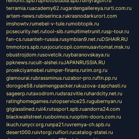
remontt.spb.ru
photostudia.spb.ru
myragon.ru
terramia.ru
academy62.ru
gardengallereya.ru
rti.com.ru
artem-news.ru
biserinca.ru
krasnodarkurort.com
imshowtv.ru
mebel-v-tule.ru
mobtopik.ru
pcsecurity.net.ru
tool-sib.ru
multimetrunit.ru
sp-tour.ru
fan-cs.ru
santeh-russia.ru
symbian9.net.ru
DSHAIR.RU
tmmotors.spb.ru
xjocuricopii.com
musavtomat.msk.ru
obustrojdom.ru
sovetcik.ru
ybaranovskaya.ru
ppknews.ru
cult-alshei.ru
JAPANRUSSIA.RU
proekciyamebel.ru
imper-finans.ru
rim.org.ru
glamourai.ru
brassminus.ru
zabor-pro.ru
ftn.pp.ru
dorogoe58.ru
laimengpacker.ru
kuzova-zapchasti.ru
sageerp.ru
taxodrom.ru
dsrazvitie.ru
hardcity.net.ru
ratinghomegames.ru
topservice25.ru
gubernyan.ru
gtglasslined.ru
ii4.ru
tssport.spb.ru
andorra24.com
blackwallstreet.ru
oboimos.ru
optim-doors.com.ru
ikuch.ru
nycr.org.ru
npa21.ru
vremya-ch.spb.ru
desert000.ru
ivtorgi.ru
ifiori.ru
catalog-statei.ru