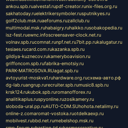
ankou.spb.ru
alvesta1.ru
pdf-creator.ru
nix-files.org.ru
sakhatoday.ru
elektrikersymboler.ru
sputnikyes.ru
golf2club.msk.ru
aeforums.ru
zallclub.ru
multimodal.msk.ru
habaigry.ru
haikko.ru
sobakopedia.ru
isz-fest.ru
ewnc.info
screensaver-clock.net.ru
volnav.spb.ru
comnat.ru
npf.net.ru
7bit.pp.ru
kalugatur.ru
tesiaes.ru
card.com.ru
kazanka.spb.ru
gildiya-kuznecov.ru
kameryboavision.ru
griffoncom.spb.ru
fabrika-emotsiy.ru
PARK-MATROSOVA.RU
agat.spb.ru
avtoyurist-moskva1.ru
hardware.org.ru
схема-авто.рф
dg-lab.ru
angrup.ru
recruiter.spb.ru
music8.spb.ru
krsk124.ru
kubok.spb.ru
romanofforex.ru
analitikaplus.ru
spyonline.ru
zosikamery.ru
sloboda-ural.pp.ru
AUTO-COM.SU
hohota.net
alimy.ru
online-z.com
aromat-vostoka.ru
otdelkaexp.ru
mobilvest.ru
bbd.net.ru
mebelshop.msk.ru
smp-forum.ru
bastion-td.ru
kosmoscreative.ru