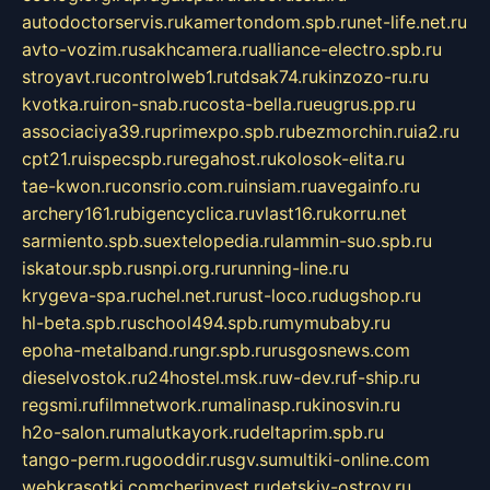
autodoctorservis.ru
kamertondom.spb.ru
net-life.net.ru
avto-vozim.ru
sakhcamera.ru
alliance-electro.spb.ru
stroyavt.ru
controlweb1.ru
tdsak74.ru
kinzozo-ru.ru
kvotka.ru
iron-snab.ru
costa-bella.ru
eugrus.pp.ru
associaciya39.ru
primexpo.spb.ru
bezmorchin.ru
ia2.ru
cpt21.ru
ispecspb.ru
regahost.ru
kolosok-elita.ru
tae-kwon.ru
consrio.com.ru
insiam.ru
avegainfo.ru
archery161.ru
bigencyclica.ru
vlast16.ru
korru.net
sarmiento.spb.su
extelopedia.ru
lammin-suo.spb.ru
iskatour.spb.ru
snpi.org.ru
running-line.ru
krygeva-spa.ru
chel.net.ru
rust-loco.ru
dugshop.ru
hl-beta.spb.ru
school494.spb.ru
mymubaby.ru
epoha-metalband.ru
ngr.spb.ru
rusgosnews.com
dieselvostok.ru
24hostel.msk.ru
w-dev.ru
f-ship.ru
regsmi.ru
filmnetwork.ru
malinasp.ru
kinosvin.ru
h2o-salon.ru
malutkayork.ru
deltaprim.spb.ru
tango-perm.ru
gooddir.ru
sgv.su
multiki-online.com
webkrasotki.com
cherinvest.ru
detskiy-ostrov.ru