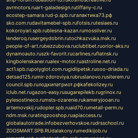
avrmotors.ru
art-galadesign.ru
tiffany-c.ru
ecostep-samara.ru
d-p.spb.ru
галактика73.рф
sko.com.ru
davitamebel-spb.ru
fotsis.ru
tesiaes.ru
kokoroyari.spb.ru
blesna-kazan.ru
mossilver.ru
lenderoq.ru
sergeydobrin.ru
tochkazvuka.msk.ru
people-of-art.ru
bezzubova.ru
clubtibet.ru
orior-aks.ru
dynamoauto.ru
szk-favorit.ru
carlines.ru
flatnsk.ru
kingbolenskaner.ru
alex-motor.ru
astroline.net.ru
act1.spb.ru
polyglot.com.ru
gidlipetsk.ru
ooo-driada.ru
detsad125.ru
mir-zdoroviya.ru
bruslanovo.ru
siterem.ru
council.spb.ru
лодкипатриот.рф
kafekolizey.ru
iclub.net.ru
gazon-easy.ru
sugarepilekb.ru
grinox.ru
pylesostineco.ru
msts-ozarenie.ru
kameryjooan.ru
artemovskij.ru
dopler.spb.ru
aid70.ru
metall-perm.ru
ndm.msk.ru
ratingzooshop.ru
apiaccess.ru
globalautotrade.info
bezverhovskoe.ru
drsschool.ru
ZOOSMART.SPB.RU
dalakony.ru
medikijob.ru