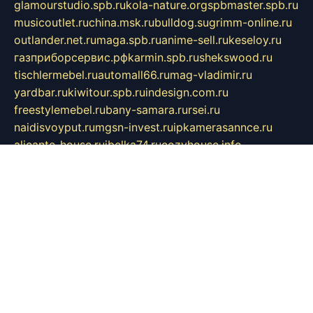
glamourstudio.spb.ru
kola-nature.org
spbmaster.spb.ru
musicoutlet.ru
china.msk.ru
bulldog.su
grimm-online.ru
outlander.net.ru
maga.spb.ru
anime-sell.ru
keseloy.ru
газприборсервис.рф
karmin.spb.ru
shekswood.ru
tischlermebel.ru
automall66.ru
mag-vladimir.ru
yardbar.ru
kiwitour.spb.ru
indesign.com.ru
freestylemebel.ru
bany-samara.ru
rsei.ru
naidisvoyput.ru
mgsn-invest.ru
ipkamerasannce.ru
alicante-house.ru
ibelka74.ru
cozyhouse.info
vlkargalev-studio.ru
700mb.ru
figura-ufa.ru
alina-live.ru
belarusiannews.ru
womenknow.ru
dos-vniimk.ru
sega.net.ru
dv.net.ru
phenomenonsofhistory.com
telesputnik.net.ru
wall.pp.ru
pylesosroidmi.ru
gtc-clan.ru
cligs.ru
bibikazap.ru
popova.org.ru
netwhistler.spb.ru
bellvil.ru
bonzon.ru
iss-vladik.ru
defiparis.net.ru
las-gryzas.ru
amku.ru
electednews.spb.ru
feather.org.ru
spar72.ru
tankiigri.ru
dominus.com.ru
ibtree.ru
sanykool.pp.ru
unixlib.org.ru