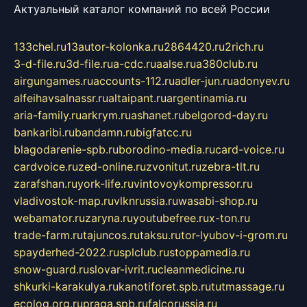
Актуальный каталог компаний по всей России
133chel.ru
13autor-kolonka.ru
2864420.ru
2rich.ru
3-d-file.ru
3d-file.ru
a-cdc.ru
aalse.ru
a380club.ru
airgungames.ru
accounts-112.ru
adler-jun.ru
adonyev.ru
alfeihavsalnassr.ru
altaipant.ru
argentinamia.ru
aria-family.ru
arkrym.ru
ashanet.ru
belgorod-day.ru
bankaribi.ru
bandamn.ru
bigfatcc.ru
blagodarenie-spb.ru
borodino-media.ru
card-voice.ru
cardvoice.ru
zed-online.ru
zvonitut.ru
zebra-tlt.ru
zarafshan.ru
york-life.ru
vintovoykompressor.ru
vladivostok-map.ru
vlknrussia.ru
wasabi-shop.ru
webamator.ru
zaryna.ru
youtubefree.ru
x-ton.ru
trade-farm.ru
tajuncos.ru
taksu.ru
tor-lyubov-i-grom.ru
spayderhed-2022.ru
splclub.ru
stoppamedia.ru
snow-guard.ru
slovar-ivrit.ru
cleanmedicine.ru
shkurki-karakulya.ru
kanotiforet.spb.ru
tutmassage.ru
ecolog.org.ru
praga.spb.ru
falcorussia.ru