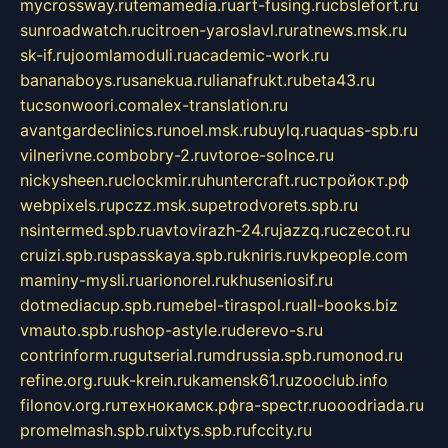
mycrossway.ru
temamedia.ru
art-fusing.ru
cbslefort.ru
sunroadwatch.ru
citroen-yaroslavl.ru
ratnews.msk.ru
sk-if.ru
joomlamoduli.ru
academic-work.ru
bananaboys.ru
sanekua.ru
lianafrukt.ru
beta43.ru
tucsonwoori.com
alex-translation.ru
avantgardeclinics.ru
noel.msk.ru
buylq.ru
aquas-spb.ru
vilnerivne.com
bobry-2.ru
vtoroe-solnce.ru
nickysheen.ru
clockmir.ru
huntercraft.ru
стройокт.рф
webpixels.ru
pczz.msk.su
petrodvorets.spb.ru
nsintermed.spb.ru
avtovirazh-24.ru
jazzq.ru
czecot.ru
cruizi.spb.ru
spasskaya.spb.ru
kniris.ru
vkpeople.com
maminy-mysli.ru
arionorel.ru
khuseniosif.ru
dotmediacup.spb.ru
mebel-tiraspol.ru
all-books.biz
vmauto.spb.ru
shop-astyle.ru
derevo-s.ru
contrinform.ru
gutserial.ru
mdrussia.spb.ru
monod.ru
refine.org.ru
uk-krein.ru
kamensk61.ru
zooclub.info
filonov.org.ru
технокамск.рф
ra-spectr.ru
ooodriada.ru
promelmash.spb.ru
ixtys.spb.ru
fccity.ru