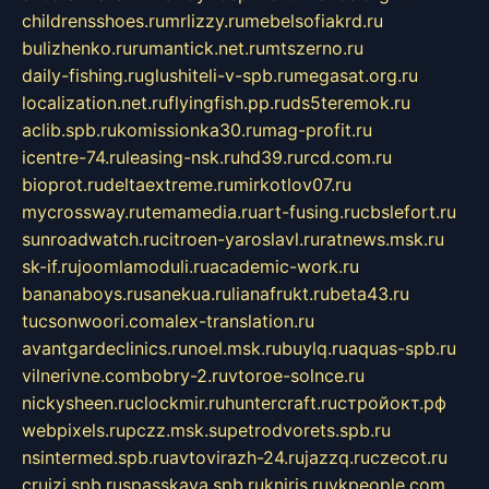
childrensshoes.ru
mrlizzy.ru
mebelsofiakrd.ru
bulizhenko.ru
rumantick.net.ru
mtszerno.ru
daily-fishing.ru
glushiteli-v-spb.ru
megasat.org.ru
localization.net.ru
flyingfish.pp.ru
ds5teremok.ru
aclib.spb.ru
komissionka30.ru
mag-profit.ru
icentre-74.ru
leasing-nsk.ru
hd39.ru
rcd.com.ru
bioprot.ru
deltaextreme.ru
mirkotlov07.ru
mycrossway.ru
temamedia.ru
art-fusing.ru
cbslefort.ru
sunroadwatch.ru
citroen-yaroslavl.ru
ratnews.msk.ru
sk-if.ru
joomlamoduli.ru
academic-work.ru
bananaboys.ru
sanekua.ru
lianafrukt.ru
beta43.ru
tucsonwoori.com
alex-translation.ru
avantgardeclinics.ru
noel.msk.ru
buylq.ru
aquas-spb.ru
vilnerivne.com
bobry-2.ru
vtoroe-solnce.ru
nickysheen.ru
clockmir.ru
huntercraft.ru
стройокт.рф
webpixels.ru
pczz.msk.su
petrodvorets.spb.ru
nsintermed.spb.ru
avtovirazh-24.ru
jazzq.ru
czecot.ru
cruizi.spb.ru
spasskaya.spb.ru
kniris.ru
vkpeople.com