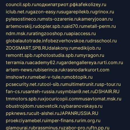
council.spb.ru
лодкипатриот.рф
kafekolizey.ru
iclub.net.ru
gazon-easy.ru
sugarepilekb.ru
grinox.ru
pylesostineco.ru
msts-ozarenie.ru
kameryjooan.ru
artemovskij.ru
dopler.spb.ru
aid70.ru
metall-perm.ru
ndm.msk.ru
ratingzooshop.ru
apiaccess.ru
globalautotrade.info
bezverhovskoe.ru
drsschool.ru
ZOOSMART.SPB.RU
dalakony.ru
medikijob.ru
remontt.spb.ru
photostudia.spb.ru
myragon.ru
terramia.ru
academy62.ru
gardengallereya.ru
rti.com.ru
artem-news.ru
biserinca.ru
krasnodarkurort.com
imshowtv.ru
mebel-v-tule.ru
mobtopik.ru
pcsecurity.net.ru
tool-sib.ru
multimetrunit.ru
sp-tour.ru
fan-cs.ru
santeh-russia.ru
symbian9.net.ru
DSHAIR.RU
tmmotors.spb.ru
xjocuricopii.com
musavtomat.msk.ru
obustrojdom.ru
sovetcik.ru
ybaranovskaya.ru
ppknews.ru
cult-alshei.ru
JAPANRUSSIA.RU
proekciyamebel.ru
imper-finans.ru
rim.org.ru
glamourai.ru
brassminus.ru
zabor-pro.ru
ftn.pp.ru