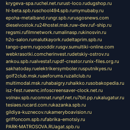
krygeva-spa.ru
chel.net.ru
rust-loco.ru
dugshop.ru
hl-beta.spb.ru
school494.spb.ru
mymubaby.ru
epoha-metalband.ru
ngr.spb.ru
rusgosnews.com
dieselvostok.ru
24hostel.msk.ru
w-dev.ru
f-ship.ru
regsmi.ru
filmnetwork.ru
malinasp.ru
kinosvin.ru
h2o-salon.ru
malutkayork.ru
deltaprim.spb.ru
tango-perm.ru
gooddir.ru
sgv.su
multiki-online.com
webkrasotki.com
cherinvest.ru
detskiy-ostrov.ru
ankou.spb.ru
alvesta1.ru
pdf-creator.ru
nix-files.org.ru
sakhatoday.ru
elektrikersymboler.ru
sputnikyes.ru
golf2club.msk.ru
aeforums.ru
zallclub.ru
multimodal.msk.ru
habaigry.ru
haikko.ru
sobakopedia.ru
isz-fest.ru
ewnc.info
screensaver-clock.net.ru
volnav.spb.ru
comnat.ru
npf.net.ru
7bit.pp.ru
kalugatur.ru
tesiaes.ru
card.com.ru
kazanka.spb.ru
gildiya-kuznecov.ru
kameryboavision.ru
griffoncom.spb.ru
fabrika-emotsiy.ru
PARK-MATROSOVA.RU
agat.spb.ru