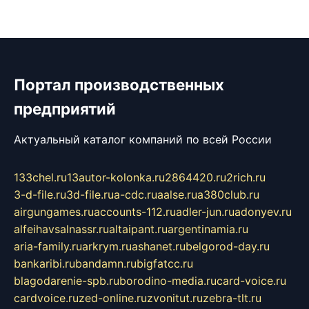
Портал производственных
предприятий
Актуальный каталог компаний по всей России
133chel.ru
13autor-kolonka.ru
2864420.ru
2rich.ru
3-d-file.ru
3d-file.ru
a-cdc.ru
aalse.ru
a380club.ru
airgungames.ru
accounts-112.ru
adler-jun.ru
adonyev.ru
alfeihavsalnassr.ru
altaipant.ru
argentinamia.ru
aria-family.ru
arkrym.ru
ashanet.ru
belgorod-day.ru
bankaribi.ru
bandamn.ru
bigfatcc.ru
blagodarenie-spb.ru
borodino-media.ru
card-voice.ru
cardvoice.ru
zed-online.ru
zvonitut.ru
zebra-tlt.ru