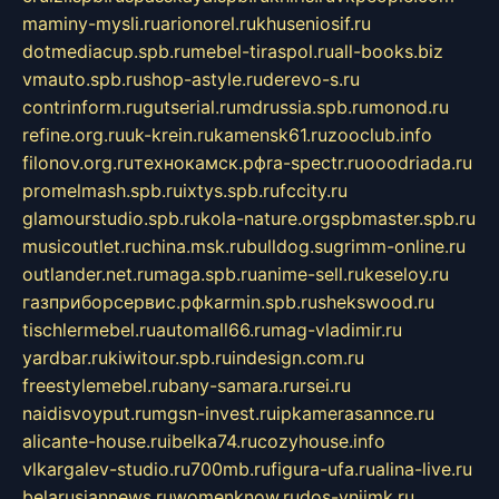
maminy-mysli.ru
arionorel.ru
khuseniosif.ru
dotmediacup.spb.ru
mebel-tiraspol.ru
all-books.biz
vmauto.spb.ru
shop-astyle.ru
derevo-s.ru
contrinform.ru
gutserial.ru
mdrussia.spb.ru
monod.ru
refine.org.ru
uk-krein.ru
kamensk61.ru
zooclub.info
filonov.org.ru
технокамск.рф
ra-spectr.ru
ooodriada.ru
promelmash.spb.ru
ixtys.spb.ru
fccity.ru
glamourstudio.spb.ru
kola-nature.org
spbmaster.spb.ru
musicoutlet.ru
china.msk.ru
bulldog.su
grimm-online.ru
outlander.net.ru
maga.spb.ru
anime-sell.ru
keseloy.ru
газприборсервис.рф
karmin.spb.ru
shekswood.ru
tischlermebel.ru
automall66.ru
mag-vladimir.ru
yardbar.ru
kiwitour.spb.ru
indesign.com.ru
freestylemebel.ru
bany-samara.ru
rsei.ru
naidisvoyput.ru
mgsn-invest.ru
ipkamerasannce.ru
alicante-house.ru
ibelka74.ru
cozyhouse.info
vlkargalev-studio.ru
700mb.ru
figura-ufa.ru
alina-live.ru
belarusiannews.ru
womenknow.ru
dos-vniimk.ru