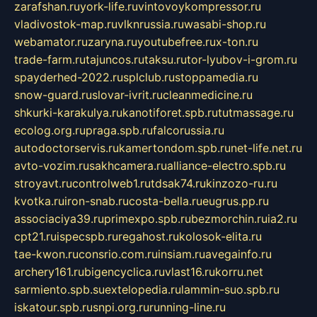
zarafshan.ru
york-life.ru
vintovoykompressor.ru
vladivostok-map.ru
vlknrussia.ru
wasabi-shop.ru
webamator.ru
zaryna.ru
youtubefree.ru
x-ton.ru
trade-farm.ru
tajuncos.ru
taksu.ru
tor-lyubov-i-grom.ru
spayderhed-2022.ru
splclub.ru
stoppamedia.ru
snow-guard.ru
slovar-ivrit.ru
cleanmedicine.ru
shkurki-karakulya.ru
kanotiforet.spb.ru
tutmassage.ru
ecolog.org.ru
praga.spb.ru
falcorussia.ru
autodoctorservis.ru
kamertondom.spb.ru
net-life.net.ru
avto-vozim.ru
sakhcamera.ru
alliance-electro.spb.ru
stroyavt.ru
controlweb1.ru
tdsak74.ru
kinzozo-ru.ru
kvotka.ru
iron-snab.ru
costa-bella.ru
eugrus.pp.ru
associaciya39.ru
primexpo.spb.ru
bezmorchin.ru
ia2.ru
cpt21.ru
ispecspb.ru
regahost.ru
kolosok-elita.ru
tae-kwon.ru
consrio.com.ru
insiam.ru
avegainfo.ru
archery161.ru
bigencyclica.ru
vlast16.ru
korru.net
sarmiento.spb.su
extelopedia.ru
lammin-suo.spb.ru
iskatour.spb.ru
snpi.org.ru
running-line.ru