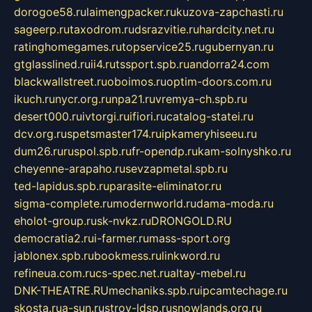
dorogoe58.ru
laimengpacker.ru
kuzova-zapchasti.ru
sageerp.ru
taxodrom.ru
dsrazvitie.ru
hardcity.net.ru
ratinghomegames.ru
topservice25.ru
gubernyan.ru
gtglasslined.ru
ii4.ru
tssport.spb.ru
andorra24.com
blackwallstreet.ru
oboimos.ru
optim-doors.com.ru
ikuch.ru
nycr.org.ru
npa21.ru
vremya-ch.spb.ru
desert000.ru
ivtorgi.ru
ifiori.ru
catalog-statei.ru
dcv.org.ru
spetsmaster174.ru
ipkameryhiseeu.ru
dum26.ru
ruspol.spb.ru
fr-opendp.ru
kam-solnyshko.ru
cheyenne-arapaho.ru
sevzapmetal.spb.ru
ted-lapidus.spb.ru
parasite-eliminator.ru
sigma-complete.ru
modernworld.ru
dama-moda.ru
eholot-group.ru
sk-nvkz.ru
DRONGOLD.RU
democratia2.ru
i-farmer.ru
mass-sport.org
jablonex.spb.ru
bookmess.ru
linkword.ru
refineua.com.ru
cs-spec.net.ru
altay-mebel.ru
DNK-THEATRE.RU
mechaniks.spb.ru
ipcamtechage.ru
skosta.ru
a-sun.ru
stroy-ldsp.ru
snowlands.org.ru