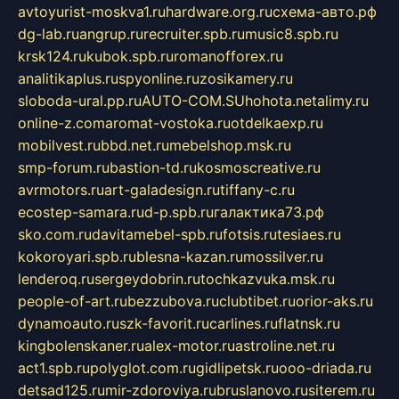
avtoyurist-moskva1.ru
hardware.org.ru
схема-авто.рф
dg-lab.ru
angrup.ru
recruiter.spb.ru
music8.spb.ru
krsk124.ru
kubok.spb.ru
romanofforex.ru
analitikaplus.ru
spyonline.ru
zosikamery.ru
sloboda-ural.pp.ru
AUTO-COM.SU
hohota.net
alimy.ru
online-z.com
aromat-vostoka.ru
otdelkaexp.ru
mobilvest.ru
bbd.net.ru
mebelshop.msk.ru
smp-forum.ru
bastion-td.ru
kosmoscreative.ru
avrmotors.ru
art-galadesign.ru
tiffany-c.ru
ecostep-samara.ru
d-p.spb.ru
галактика73.рф
sko.com.ru
davitamebel-spb.ru
fotsis.ru
tesiaes.ru
kokoroyari.spb.ru
blesna-kazan.ru
mossilver.ru
lenderoq.ru
sergeydobrin.ru
tochkazvuka.msk.ru
people-of-art.ru
bezzubova.ru
clubtibet.ru
orior-aks.ru
dynamoauto.ru
szk-favorit.ru
carlines.ru
flatnsk.ru
kingbolenskaner.ru
alex-motor.ru
astroline.net.ru
act1.spb.ru
polyglot.com.ru
gidlipetsk.ru
ooo-driada.ru
detsad125.ru
mir-zdoroviya.ru
bruslanovo.ru
siterem.ru