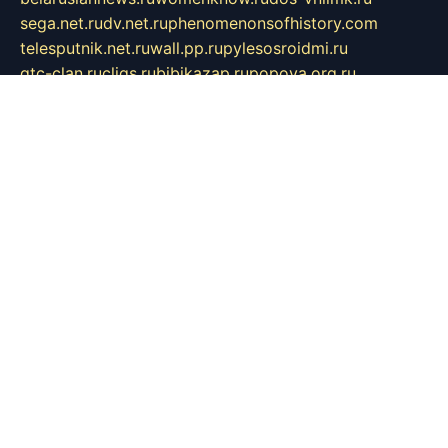
sega.net.ru
dv.net.ru
phenomenonsofhistory.com
telesputnik.net.ru
wall.pp.ru
pylesosroidmi.ru
gtc-clan.ru
cligs.ru
bibikazap.ru
popova.org.ru
netwhistler.spb.ru
bellvil.ru
bonzon.ru
iss-vladik.ru
defiparis.net.ru
las-gryzas.ru
amku.ru
electednews.spb.ru
feather.org.ru
spar72.ru
tankiigri.ru
dominus.com.ru
ibtree.ru
sanykool.pp.ru
unixlib.org.ru
menatep.spb.ru
gartenterrassen.ru
printeka.ru
skvozilka.com.ru
parkovka-pub.ru
lovemobi.ru
art-ru.ru
emulatorz.com.ru
alucomp.com.ru
tatforum.com.ru
alternativa-profi.ru
dermakler.ru
artsurvey.ru
aredir.ru
khimspas.ru
centr-maxi.ru
2018r.ru
bort-stomer-defort.ru
professional2.ru
gibsons.ru
artselena.ru
art-pilot.ru
ingredient.spb.ru
npfpolimer.spb.ru
argentum.spb.ru
hom-edu.ru
af-num.ru
cashadvanceamericasev.org
trexp.spb.ru
apteka-gerzena.ru
vasilyevka.msk.ru