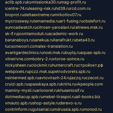
aclib.spb.ru
komissionka30.ru
mag-profit.ru
icentre-74.ru
leasing-nsk.ru
hd39.ru
rcd.com.ru
bioprot.ru
deltaextreme.ru
mirkotlov07.ru
mycrossway.ru
temamedia.ru
art-fusing.ru
cbslefort.ru
sunroadwatch.ru
citroen-yaroslavl.ru
ratnews.msk.ru
sk-if.ru
joomlamoduli.ru
academic-work.ru
bananaboys.ru
sanekua.ru
lianafrukt.ru
beta43.ru
tucsonwoori.com
alex-translation.ru
avantgardeclinics.ru
noel.msk.ru
buylq.ru
aquas-spb.ru
vilnerivne.com
bobry-2.ru
vtoroe-solnce.ru
nickysheen.ru
clockmir.ru
huntercraft.ru
стройокт.рф
webpixels.ru
pczz.msk.su
petrodvorets.spb.ru
nsintermed.spb.ru
avtovirazh-24.ru
jazzq.ru
czecot.ru
cruizi.spb.ru
spasskaya.spb.ru
kniris.ru
vkpeople.com
maminy-mysli.ru
arionorel.ru
khuseniosif.ru
dotmediacup.spb.ru
mebel-tiraspol.ru
all-books.biz
vmauto.spb.ru
shop-astyle.ru
derevo-s.ru
contrinform.ru
gutserial.ru
mdrussia.spb.ru
monod.ru