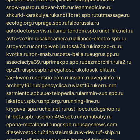
snow-guard.ru
slovar-ivrit.ru
cleanmedicine.ru
shkurki-karakulya.ru
kanotiforet.spb.ru
tutmassage.ru
ecolog.org.ru
praga.spb.ru
falcorussia.ru
autodoctorservis.ru
kamertondom.spb.ru
net-life.net.ru
avto-vozim.ru
sakhcamera.ru
alliance-electro.spb.ru
stroyavt.ru
controlweb1.ru
tdsak74.ru
kinzozo-ru.ru
kvotka.ru
iron-snab.ru
costa-bella.ru
eugrus.pp.ru
associaciya39.ru
primexpo.spb.ru
bezmorchin.ru
ia2.ru
cpt21.ru
ispecspb.ru
regahost.ru
kolosok-elita.ru
tae-kwon.ru
consrio.com.ru
insiam.ru
avegainfo.ru
archery161.ru
bigencyclica.ru
vlast16.ru
korru.net
sarmiento.spb.su
extelopedia.ru
lammin-suo.spb.ru
iskatour.spb.ru
snpi.org.ru
running-line.ru
krygeva-spa.ru
chel.net.ru
rust-loco.ru
dugshop.ru
hl-beta.spb.ru
school494.spb.ru
mymubaby.ru
epoha-metalband.ru
ngr.spb.ru
rusgosnews.com
dieselvostok.ru
24hostel.msk.ru
w-dev.ru
f-ship.ru