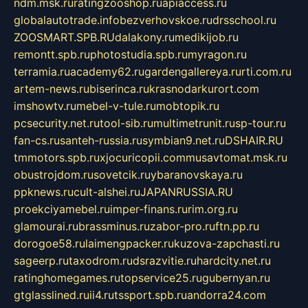
ndm.msk.ru
ratingzooshop.ru
apiaccess.ru
globalautotrade.info
bezverhovskoe.ru
drsschool.ru
ZOOSMART.SPB.RU
dalakony.ru
medikijob.ru
remontt.spb.ru
photostudia.spb.ru
myragon.ru
terramia.ru
academy62.ru
gardengallereya.ru
rti.com.ru
artem-news.ru
biserinca.ru
krasnodarkurort.com
imshowtv.ru
mebel-v-tule.ru
mobtopik.ru
pcsecurity.net.ru
tool-sib.ru
multimetrunit.ru
sp-tour.ru
fan-cs.ru
santeh-russia.ru
symbian9.net.ru
DSHAIR.RU
tmmotors.spb.ru
xjocuricopii.com
musavtomat.msk.ru
obustrojdom.ru
sovetcik.ru
ybaranovskaya.ru
ppknews.ru
cult-alshei.ru
JAPANRUSSIA.RU
proekciyamebel.ru
imper-finans.ru
rim.org.ru
glamourai.ru
brassminus.ru
zabor-pro.ru
ftn.pp.ru
dorogoe58.ru
laimengpacker.ru
kuzova-zapchasti.ru
sageerp.ru
taxodrom.ru
dsrazvitie.ru
hardcity.net.ru
ratinghomegames.ru
topservice25.ru
gubernyan.ru
gtglasslined.ru
ii4.ru
tssport.spb.ru
andorra24.com