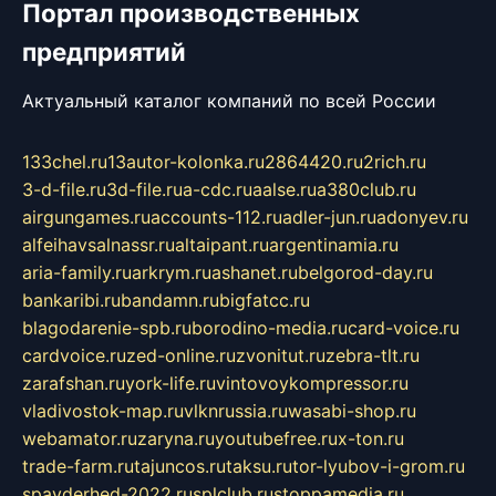
Портал производственных
предприятий
Актуальный каталог компаний по всей России
133chel.ru
13autor-kolonka.ru
2864420.ru
2rich.ru
3-d-file.ru
3d-file.ru
a-cdc.ru
aalse.ru
a380club.ru
airgungames.ru
accounts-112.ru
adler-jun.ru
adonyev.ru
alfeihavsalnassr.ru
altaipant.ru
argentinamia.ru
aria-family.ru
arkrym.ru
ashanet.ru
belgorod-day.ru
bankaribi.ru
bandamn.ru
bigfatcc.ru
blagodarenie-spb.ru
borodino-media.ru
card-voice.ru
cardvoice.ru
zed-online.ru
zvonitut.ru
zebra-tlt.ru
zarafshan.ru
york-life.ru
vintovoykompressor.ru
vladivostok-map.ru
vlknrussia.ru
wasabi-shop.ru
webamator.ru
zaryna.ru
youtubefree.ru
x-ton.ru
trade-farm.ru
tajuncos.ru
taksu.ru
tor-lyubov-i-grom.ru
spayderhed-2022.ru
splclub.ru
stoppamedia.ru