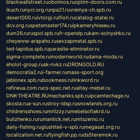
blackwallstreet.ru
oboimos.ru
optim-doors.com.ru
ikuch.ru
nycr.org.ru
npa21.ru
vremya-ch.spb.ru
desert000.ru
ivtorgi.ru
ifiori.ru
catalog-statei.ru
dcv.org.ru
spetsmaster174.ru
ipkameryhiseeu.ru
dum26.ru
ruspol.spb.ru
fr-opendp.ru
kam-solnyshko.ru
cheyenne-arapaho.ru
sevzapmetal.spb.ru
ted-lapidus.spb.ru
parasite-eliminator.ru
sigma-complete.ru
modernworld.ru
dama-moda.ru
eholot-group.ru
sk-nvkz.ru
DRONGOLD.RU
democratia2.ru
i-farmer.ru
mass-sport.org
jablonex.spb.ru
bookmess.ru
linkword.ru
refineua.com.ru
cs-spec.net.ru
altay-mebel.ru
DNK-THEATRE.RU
mechaniks.spb.ru
ipcamtechage.ru
skosta.ru
a-sun.ru
stroy-ldsp.ru
snowlands.org.ru
childrensshoes.ru
mrlizzy.ru
mebelsofiakrd.ru
bulizhenko.ru
rumantick.net.ru
mtszerno.ru
daily-fishing.ru
glushiteli-v-spb.ru
megasat.org.ru
localization.net.ru
flyingfish.pp.ru
ds5teremok.ru