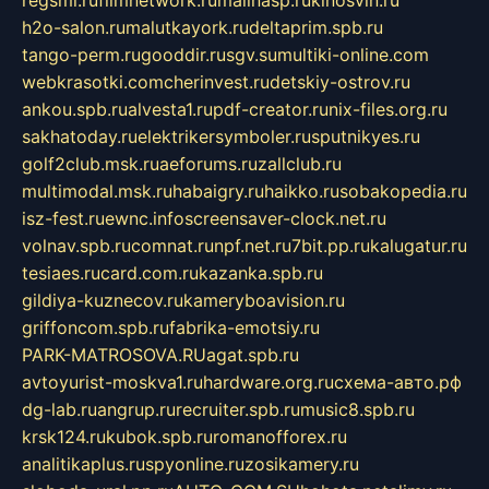
regsmi.ru
filmnetwork.ru
malinasp.ru
kinosvin.ru
h2o-salon.ru
malutkayork.ru
deltaprim.spb.ru
tango-perm.ru
gooddir.ru
sgv.su
multiki-online.com
webkrasotki.com
cherinvest.ru
detskiy-ostrov.ru
ankou.spb.ru
alvesta1.ru
pdf-creator.ru
nix-files.org.ru
sakhatoday.ru
elektrikersymboler.ru
sputnikyes.ru
golf2club.msk.ru
aeforums.ru
zallclub.ru
multimodal.msk.ru
habaigry.ru
haikko.ru
sobakopedia.ru
isz-fest.ru
ewnc.info
screensaver-clock.net.ru
volnav.spb.ru
comnat.ru
npf.net.ru
7bit.pp.ru
kalugatur.ru
tesiaes.ru
card.com.ru
kazanka.spb.ru
gildiya-kuznecov.ru
kameryboavision.ru
griffoncom.spb.ru
fabrika-emotsiy.ru
PARK-MATROSOVA.RU
agat.spb.ru
avtoyurist-moskva1.ru
hardware.org.ru
схема-авто.рф
dg-lab.ru
angrup.ru
recruiter.spb.ru
music8.spb.ru
krsk124.ru
kubok.spb.ru
romanofforex.ru
analitikaplus.ru
spyonline.ru
zosikamery.ru