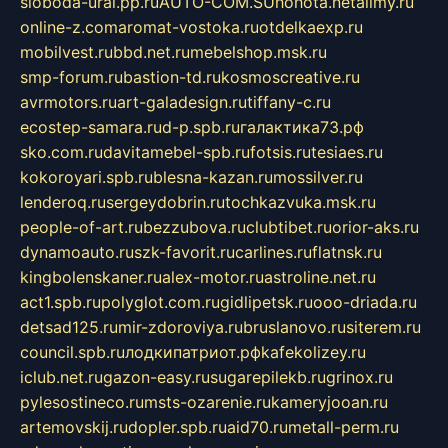
sloboda-ural.pp.ru
AUTO-COM.SU
hohota.net
alimy.ru
online-z.com
aromat-vostoka.ru
otdelkaexp.ru
mobilvest.ru
bbd.net.ru
mebelshop.msk.ru
smp-forum.ru
bastion-td.ru
kosmoscreative.ru
avrmotors.ru
art-galadesign.ru
tiffany-c.ru
ecostep-samara.ru
d-p.spb.ru
галактика73.рф
sko.com.ru
davitamebel-spb.ru
fotsis.ru
tesiaes.ru
kokoroyari.spb.ru
blesna-kazan.ru
mossilver.ru
lenderoq.ru
sergeydobrin.ru
tochkazvuka.msk.ru
people-of-art.ru
bezzubova.ru
clubtibet.ru
orior-aks.ru
dynamoauto.ru
szk-favorit.ru
carlines.ru
flatnsk.ru
kingbolenskaner.ru
alex-motor.ru
astroline.net.ru
act1.spb.ru
polyglot.com.ru
gidlipetsk.ru
ooo-driada.ru
detsad125.ru
mir-zdoroviya.ru
bruslanovo.ru
siterem.ru
council.spb.ru
лодкипатриот.рф
kafekolizey.ru
iclub.net.ru
gazon-easy.ru
sugarepilekb.ru
grinox.ru
pylesostineco.ru
msts-ozarenie.ru
kameryjooan.ru
artemovskij.ru
dopler.spb.ru
aid70.ru
metall-perm.ru