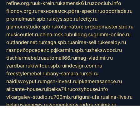
refine.org.ru
uk-krein.ru
kamensk61.ru
zooclub.info
filonov.org.ru
технокамск.рф
ra-spectr.ru
ooodriada.ru
promelmash.spb.ru
ixtys.spb.ru
fccity.ru
glamourstudio.spb.ru
kola-nature.org
spbmaster.spb.ru
musicoutlet.ru
china.msk.ru
bulldog.su
grimm-online.ru
outlander.net.ru
maga.spb.ru
anime-sell.ru
keseloy.ru
газприборсервис.рф
karmin.spb.ru
shekswood.ru
tischlermebel.ru
automall66.ru
mag-vladimir.ru
yardbar.ru
kiwitour.spb.ru
indesign.com.ru
freestylemebel.ru
bany-samara.ru
rsei.ru
naidisvoyput.ru
mgsn-invest.ru
ipkamerasannce.ru
alicante-house.ru
ibelka74.ru
cozyhouse.info
vlkargalev-studio.ru
700mb.ru
figura-ufa.ru
alina-live.ru
belarusiannews.ru
womenknow.ru
dos-vniimk.ru
sega.net.ru
dv.net.ru
phenomenonsofhistory.com
telesputnik.net.ru
wall.pp.ru
pylesosroidmi.ru
gtc-clan.ru
cligs.ru
bibikazap.ru
popova.org.ru
netwhistler.spb.ru
bellvil.ru
bonzon.ru
iss-vladik.ru