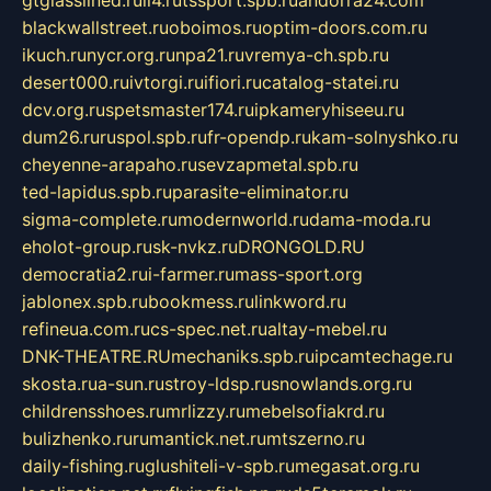
gtglasslined.ru
ii4.ru
tssport.spb.ru
andorra24.com
blackwallstreet.ru
oboimos.ru
optim-doors.com.ru
ikuch.ru
nycr.org.ru
npa21.ru
vremya-ch.spb.ru
desert000.ru
ivtorgi.ru
ifiori.ru
catalog-statei.ru
dcv.org.ru
spetsmaster174.ru
ipkameryhiseeu.ru
dum26.ru
ruspol.spb.ru
fr-opendp.ru
kam-solnyshko.ru
cheyenne-arapaho.ru
sevzapmetal.spb.ru
ted-lapidus.spb.ru
parasite-eliminator.ru
sigma-complete.ru
modernworld.ru
dama-moda.ru
eholot-group.ru
sk-nvkz.ru
DRONGOLD.RU
democratia2.ru
i-farmer.ru
mass-sport.org
jablonex.spb.ru
bookmess.ru
linkword.ru
refineua.com.ru
cs-spec.net.ru
altay-mebel.ru
DNK-THEATRE.RU
mechaniks.spb.ru
ipcamtechage.ru
skosta.ru
a-sun.ru
stroy-ldsp.ru
snowlands.org.ru
childrensshoes.ru
mrlizzy.ru
mebelsofiakrd.ru
bulizhenko.ru
rumantick.net.ru
mtszerno.ru
daily-fishing.ru
glushiteli-v-spb.ru
megasat.org.ru