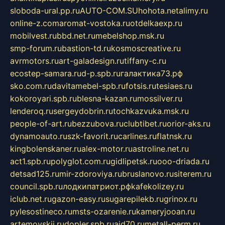
sloboda-ural.pp.ru
AUTO-COM.SU
hohota.net
alimy.ru
online-z.com
aromat-vostoka.ru
otdelkaexp.ru
mobilvest.ru
bbd.net.ru
mebelshop.msk.ru
smp-forum.ru
bastion-td.ru
kosmoscreative.ru
avrmotors.ru
art-galadesign.ru
tiffany-c.ru
ecostep-samara.ru
d-p.spb.ru
галактика73.рф
sko.com.ru
davitamebel-spb.ru
fotsis.ru
tesiaes.ru
kokoroyari.spb.ru
blesna-kazan.ru
mossilver.ru
lenderoq.ru
sergeydobrin.ru
tochkazvuka.msk.ru
people-of-art.ru
bezzubova.ru
clubtibet.ru
orior-aks.ru
dynamoauto.ru
szk-favorit.ru
carlines.ru
flatnsk.ru
kingbolenskaner.ru
alex-motor.ru
astroline.net.ru
act1.spb.ru
polyglot.com.ru
gidlipetsk.ru
ooo-driada.ru
detsad125.ru
mir-zdoroviya.ru
bruslanovo.ru
siterem.ru
council.spb.ru
лодкипатриот.рф
kafekolizey.ru
iclub.net.ru
gazon-easy.ru
sugarepilekb.ru
grinox.ru
pylesostineco.ru
msts-ozarenie.ru
kameryjooan.ru
artemovskij.ru
dopler.spb.ru
aid70.ru
metall-perm.ru