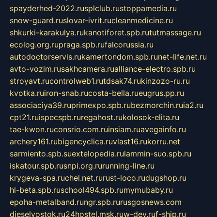
spayderhed-2022.ru
splclub.ru
stoppamedia.ru
snow-guard.ru
slovar-ivrit.ru
cleanmedicine.ru
shkurki-karakulya.ru
kanotiforet.spb.ru
tutmassage.ru
ecolog.org.ru
praga.spb.ru
falcorussia.ru
autodoctorservis.ru
kamertondom.spb.ru
net-life.net.ru
avto-vozim.ru
sakhcamera.ru
alliance-electro.spb.ru
stroyavt.ru
controlweb1.ru
tdsak74.ru
kinzozo-ru.ru
kvotka.ru
iron-snab.ru
costa-bella.ru
eugrus.pp.ru
associaciya39.ru
primexpo.spb.ru
bezmorchin.ru
ia2.ru
cpt21.ru
ispecspb.ru
regahost.ru
kolosok-elita.ru
tae-kwon.ru
consrio.com.ru
insiam.ru
avegainfo.ru
archery161.ru
bigencyclica.ru
vlast16.ru
korru.net
sarmiento.spb.su
extelopedia.ru
lammin-suo.spb.ru
iskatour.spb.ru
snpi.org.ru
running-line.ru
krygeva-spa.ru
chel.net.ru
rust-loco.ru
dugshop.ru
hl-beta.spb.ru
school494.spb.ru
mymubaby.ru
epoha-metalband.ru
ngr.spb.ru
rusgosnews.com
dieselvostok.ru
24hostel.msk.ru
w-dev.ru
f-ship.ru