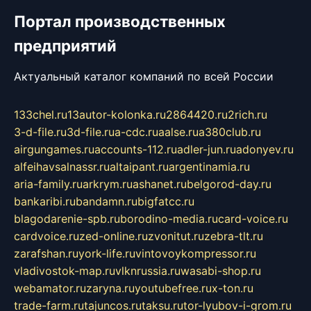
Портал производственных
предприятий
Актуальный каталог компаний по всей России
133chel.ru
13autor-kolonka.ru
2864420.ru
2rich.ru
3-d-file.ru
3d-file.ru
a-cdc.ru
aalse.ru
a380club.ru
airgungames.ru
accounts-112.ru
adler-jun.ru
adonyev.ru
alfeihavsalnassr.ru
altaipant.ru
argentinamia.ru
aria-family.ru
arkrym.ru
ashanet.ru
belgorod-day.ru
bankaribi.ru
bandamn.ru
bigfatcc.ru
blagodarenie-spb.ru
borodino-media.ru
card-voice.ru
cardvoice.ru
zed-online.ru
zvonitut.ru
zebra-tlt.ru
zarafshan.ru
york-life.ru
vintovoykompressor.ru
vladivostok-map.ru
vlknrussia.ru
wasabi-shop.ru
webamator.ru
zaryna.ru
youtubefree.ru
x-ton.ru
trade-farm.ru
tajuncos.ru
taksu.ru
tor-lyubov-i-grom.ru