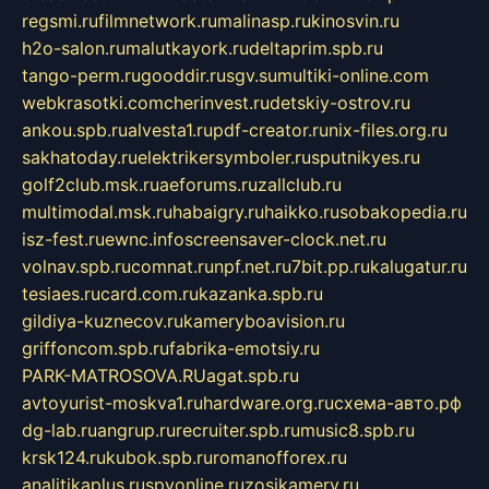
regsmi.ru
filmnetwork.ru
malinasp.ru
kinosvin.ru
h2o-salon.ru
malutkayork.ru
deltaprim.spb.ru
tango-perm.ru
gooddir.ru
sgv.su
multiki-online.com
webkrasotki.com
cherinvest.ru
detskiy-ostrov.ru
ankou.spb.ru
alvesta1.ru
pdf-creator.ru
nix-files.org.ru
sakhatoday.ru
elektrikersymboler.ru
sputnikyes.ru
golf2club.msk.ru
aeforums.ru
zallclub.ru
multimodal.msk.ru
habaigry.ru
haikko.ru
sobakopedia.ru
isz-fest.ru
ewnc.info
screensaver-clock.net.ru
volnav.spb.ru
comnat.ru
npf.net.ru
7bit.pp.ru
kalugatur.ru
tesiaes.ru
card.com.ru
kazanka.spb.ru
gildiya-kuznecov.ru
kameryboavision.ru
griffoncom.spb.ru
fabrika-emotsiy.ru
PARK-MATROSOVA.RU
agat.spb.ru
avtoyurist-moskva1.ru
hardware.org.ru
схема-авто.рф
dg-lab.ru
angrup.ru
recruiter.spb.ru
music8.spb.ru
krsk124.ru
kubok.spb.ru
romanofforex.ru
analitikaplus.ru
spyonline.ru
zosikamery.ru