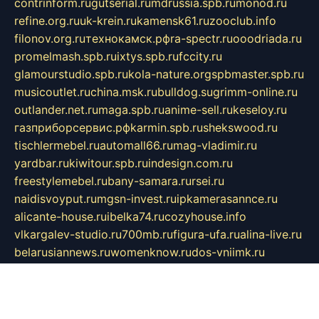
contrinform.ru
gutserial.ru
mdrussia.spb.ru
monod.ru
refine.org.ru
uk-krein.ru
kamensk61.ru
zooclub.info
filonov.org.ru
технокамск.рф
ra-spectr.ru
ooodriada.ru
promelmash.spb.ru
ixtys.spb.ru
fccity.ru
glamourstudio.spb.ru
kola-nature.org
spbmaster.spb.ru
musicoutlet.ru
china.msk.ru
bulldog.su
grimm-online.ru
outlander.net.ru
maga.spb.ru
anime-sell.ru
keseloy.ru
газприборсервис.рф
karmin.spb.ru
shekswood.ru
tischlermebel.ru
automall66.ru
mag-vladimir.ru
yardbar.ru
kiwitour.spb.ru
indesign.com.ru
freestylemebel.ru
bany-samara.ru
rsei.ru
naidisvoyput.ru
mgsn-invest.ru
ipkamerasannce.ru
alicante-house.ru
ibelka74.ru
cozyhouse.info
vlkargalev-studio.ru
700mb.ru
figura-ufa.ru
alina-live.ru
belarusiannews.ru
womenknow.ru
dos-vniimk.ru
sega.net.ru
dv.net.ru
phenomenonsofhistory.com
telesputnik.net.ru
wall.pp.ru
pylesosroidmi.ru
gtc-clan.ru
cligs.ru
bibikazap.ru
popova.org.ru