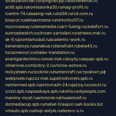
localization.net.ru
flyingfish.pp.ru
ds5teremok.ru
aclib.spb.ru
komissionka30.ru
mag-profit.ru
icentre-74.ru
leasing-nsk.ru
hd39.ru
rcd.com.ru
bioprot.ru
deltaextreme.ru
mirkotlov07.ru
mycrossway.ru
temamedia.ru
art-fusing.ru
cbslefort.ru
sunroadwatch.ru
citroen-yaroslavl.ru
ratnews.msk.ru
sk-if.ru
joomlamoduli.ru
academic-work.ru
bananaboys.ru
sanekua.ru
lianafrukt.ru
beta43.ru
tucsonwoori.com
alex-translation.ru
avantgardeclinics.ru
noel.msk.ru
buylq.ru
aquas-spb.ru
vilnerivne.com
bobry-2.ru
vtoroe-solnce.ru
nickysheen.ru
clockmir.ru
huntercraft.ru
стройокт.рф
webpixels.ru
pczz.msk.su
petrodvorets.spb.ru
nsintermed.spb.ru
avtovirazh-24.ru
jazzq.ru
czecot.ru
cruizi.spb.ru
spasskaya.spb.ru
kniris.ru
vkpeople.com
maminy-mysli.ru
arionorel.ru
khuseniosif.ru
dotmediacup.spb.ru
mebel-tiraspol.ru
all-books.biz
vmauto.spb.ru
shop-astyle.ru
derevo-s.ru