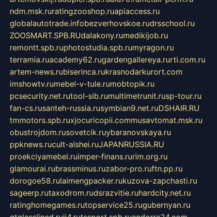
ndm.msk.ru
ratingzooshop.ru
apiaccess.ru
globalautotrade.info
bezverhovskoe.ru
drsschool.ru
ZOOSMART.SPB.RU
dalakony.ru
medikijob.ru
remontt.spb.ru
photostudia.spb.ru
myragon.ru
terramia.ru
academy62.ru
gardengallereya.ru
rti.com.ru
artem-news.ru
biserinca.ru
krasnodarkurort.com
imshowtv.ru
mebel-v-tule.ru
mobtopik.ru
pcsecurity.net.ru
tool-sib.ru
multimetrunit.ru
sp-tour.ru
fan-cs.ru
santeh-russia.ru
symbian9.net.ru
DSHAIR.RU
tmmotors.spb.ru
xjocuricopii.com
musavtomat.msk.ru
obustrojdom.ru
sovetcik.ru
ybaranovskaya.ru
ppknews.ru
cult-alshei.ru
JAPANRUSSIA.RU
proekciyamebel.ru
imper-finans.ru
rim.org.ru
glamourai.ru
brassminus.ru
zabor-pro.ru
ftn.pp.ru
dorogoe58.ru
laimengpacker.ru
kuzova-zapchasti.ru
sageerp.ru
taxodrom.ru
dsrazvitie.ru
hardcity.net.ru
ratinghomegames.ru
topservice25.ru
gubernyan.ru