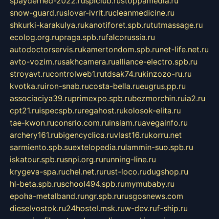
spayderhed-2022.ru
splclub.ru
stoppamedia.ru
snow-guard.ru
slovar-ivrit.ru
cleanmedicine.ru
shkurki-karakulya.ru
kanotiforet.spb.ru
tutmassage.ru
ecolog.org.ru
praga.spb.ru
falcorussia.ru
autodoctorservis.ru
kamertondom.spb.ru
net-life.net.ru
avto-vozim.ru
sakhcamera.ru
alliance-electro.spb.ru
stroyavt.ru
controlweb1.ru
tdsak74.ru
kinzozo-ru.ru
kvotka.ru
iron-snab.ru
costa-bella.ru
eugrus.pp.ru
associaciya39.ru
primexpo.spb.ru
bezmorchin.ru
ia2.ru
cpt21.ru
ispecspb.ru
regahost.ru
kolosok-elita.ru
tae-kwon.ru
consrio.com.ru
insiam.ru
avegainfo.ru
archery161.ru
bigencyclica.ru
vlast16.ru
korru.net
sarmiento.spb.su
extelopedia.ru
lammin-suo.spb.ru
iskatour.spb.ru
snpi.org.ru
running-line.ru
krygeva-spa.ru
chel.net.ru
rust-loco.ru
dugshop.ru
hl-beta.spb.ru
school494.spb.ru
mymubaby.ru
epoha-metalband.ru
ngr.spb.ru
rusgosnews.com
dieselvostok.ru
24hostel.msk.ru
w-dev.ru
f-ship.ru