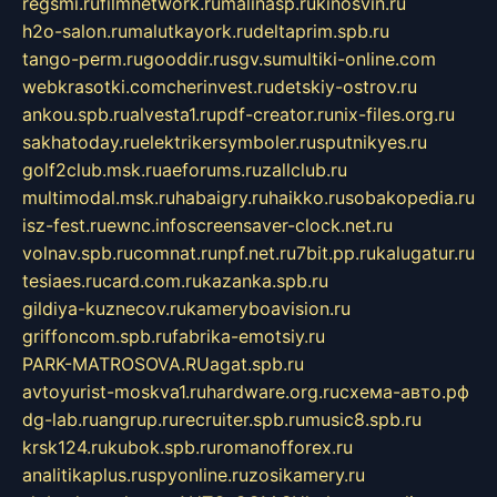
regsmi.ru
filmnetwork.ru
malinasp.ru
kinosvin.ru
h2o-salon.ru
malutkayork.ru
deltaprim.spb.ru
tango-perm.ru
gooddir.ru
sgv.su
multiki-online.com
webkrasotki.com
cherinvest.ru
detskiy-ostrov.ru
ankou.spb.ru
alvesta1.ru
pdf-creator.ru
nix-files.org.ru
sakhatoday.ru
elektrikersymboler.ru
sputnikyes.ru
golf2club.msk.ru
aeforums.ru
zallclub.ru
multimodal.msk.ru
habaigry.ru
haikko.ru
sobakopedia.ru
isz-fest.ru
ewnc.info
screensaver-clock.net.ru
volnav.spb.ru
comnat.ru
npf.net.ru
7bit.pp.ru
kalugatur.ru
tesiaes.ru
card.com.ru
kazanka.spb.ru
gildiya-kuznecov.ru
kameryboavision.ru
griffoncom.spb.ru
fabrika-emotsiy.ru
PARK-MATROSOVA.RU
agat.spb.ru
avtoyurist-moskva1.ru
hardware.org.ru
схема-авто.рф
dg-lab.ru
angrup.ru
recruiter.spb.ru
music8.spb.ru
krsk124.ru
kubok.spb.ru
romanofforex.ru
analitikaplus.ru
spyonline.ru
zosikamery.ru