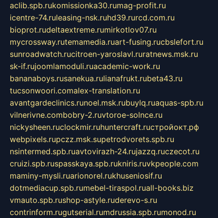
aclib.spb.ru
komissionka30.ru
mag-profit.ru
icentre-74.ru
leasing-nsk.ru
hd39.ru
rcd.com.ru
bioprot.ru
deltaextreme.ru
mirkotlov07.ru
mycrossway.ru
temamedia.ru
art-fusing.ru
cbslefort.ru
sunroadwatch.ru
citroen-yaroslavl.ru
ratnews.msk.ru
sk-if.ru
joomlamoduli.ru
academic-work.ru
bananaboys.ru
sanekua.ru
lianafrukt.ru
beta43.ru
tucsonwoori.com
alex-translation.ru
avantgardeclinics.ru
noel.msk.ru
buylq.ru
aquas-spb.ru
vilnerivne.com
bobry-2.ru
vtoroe-solnce.ru
nickysheen.ru
clockmir.ru
huntercraft.ru
стройокт.рф
webpixels.ru
pczz.msk.su
petrodvorets.spb.ru
nsintermed.spb.ru
avtovirazh-24.ru
jazzq.ru
czecot.ru
cruizi.spb.ru
spasskaya.spb.ru
kniris.ru
vkpeople.com
maminy-mysli.ru
arionorel.ru
khuseniosif.ru
dotmediacup.spb.ru
mebel-tiraspol.ru
all-books.biz
vmauto.spb.ru
shop-astyle.ru
derevo-s.ru
contrinform.ru
gutserial.ru
mdrussia.spb.ru
monod.ru