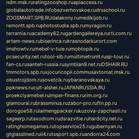
ndm.msk.ru
ratingzooshop.ru
apiaccess.ru
globalautotrade.info
bezverhovskoe.ru
drsschool.ru
ZOOSMART.SPB.RU
dalakony.ru
medikijob.ru
remontt.spb.ru
photostudia.spb.ru
myragon.ru
terramia.ru
academy62.ru
gardengallereya.ru
rti.com.ru
artem-news.ru
biserinca.ru
krasnodarkurort.com
imshowtv.ru
mebel-v-tule.ru
mobtopik.ru
pcsecurity.net.ru
tool-sib.ru
multimetrunit.ru
sp-tour.ru
fan-cs.ru
santeh-russia.ru
symbian9.net.ru
DSHAIR.RU
tmmotors.spb.ru
xjocuricopii.com
musavtomat.msk.ru
obustrojdom.ru
sovetcik.ru
ybaranovskaya.ru
ppknews.ru
cult-alshei.ru
JAPANRUSSIA.RU
proekciyamebel.ru
imper-finans.ru
rim.org.ru
glamourai.ru
brassminus.ru
zabor-pro.ru
ftn.pp.ru
dorogoe58.ru
laimengpacker.ru
kuzova-zapchasti.ru
sageerp.ru
taxodrom.ru
dsrazvitie.ru
hardcity.net.ru
ratinghomegames.ru
topservice25.ru
gubernyan.ru
gtglasslined.ru
ii4.ru
tssport.spb.ru
andorra24.com