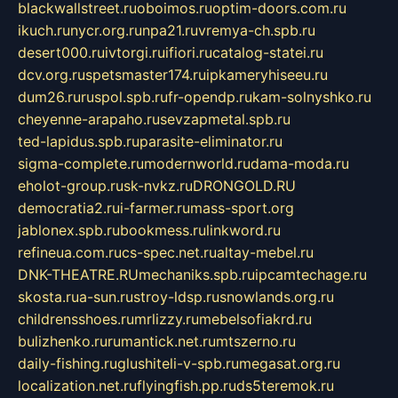
blackwallstreet.ru
oboimos.ru
optim-doors.com.ru
ikuch.ru
nycr.org.ru
npa21.ru
vremya-ch.spb.ru
desert000.ru
ivtorgi.ru
ifiori.ru
catalog-statei.ru
dcv.org.ru
spetsmaster174.ru
ipkameryhiseeu.ru
dum26.ru
ruspol.spb.ru
fr-opendp.ru
kam-solnyshko.ru
cheyenne-arapaho.ru
sevzapmetal.spb.ru
ted-lapidus.spb.ru
parasite-eliminator.ru
sigma-complete.ru
modernworld.ru
dama-moda.ru
eholot-group.ru
sk-nvkz.ru
DRONGOLD.RU
democratia2.ru
i-farmer.ru
mass-sport.org
jablonex.spb.ru
bookmess.ru
linkword.ru
refineua.com.ru
cs-spec.net.ru
altay-mebel.ru
DNK-THEATRE.RU
mechaniks.spb.ru
ipcamtechage.ru
skosta.ru
a-sun.ru
stroy-ldsp.ru
snowlands.org.ru
childrensshoes.ru
mrlizzy.ru
mebelsofiakrd.ru
bulizhenko.ru
rumantick.net.ru
mtszerno.ru
daily-fishing.ru
glushiteli-v-spb.ru
megasat.org.ru
localization.net.ru
flyingfish.pp.ru
ds5teremok.ru