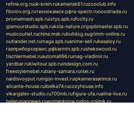
refine.org.ru
uk-krein.ru
kamensk61.ru
zooclub.info
filonov.org.ru
технокамск.рф
ra-spectr.ru
ooodriada.ru
promelmash.spb.ru
ixtys.spb.ru
fccity.ru
glamourstudio.spb.ru
kola-nature.org
spbmaster.spb.ru
musicoutlet.ru
china.msk.ru
bulldog.su
grimm-online.ru
outlander.net.ru
maga.spb.ru
anime-sell.ru
keseloy.ru
газприборсервис.рф
karmin.spb.ru
shekswood.ru
tischlermebel.ru
automall66.ru
mag-vladimir.ru
yardbar.ru
kiwitour.spb.ru
indesign.com.ru
freestylemebel.ru
bany-samara.ru
rsei.ru
naidisvoyput.ru
mgsn-invest.ru
ipkamerasannce.ru
alicante-house.ru
ibelka74.ru
cozyhouse.info
vlkargalev-studio.ru
700mb.ru
figura-ufa.ru
alina-live.ru
belarusiannews.ru
womenknow.ru
dos-vniimk.ru
sega.net.ru
dv.net.ru
phenomenonsofhistory.com
telesputnik.net.ru
wall.pp.ru
pylesosroidmi.ru
gtc-clan.ru
cligs.ru
bibikazap.ru
popova.org.ru
netwhistler.spb.ru
bellvil.ru
bonzon.ru
iss-vladik.ru