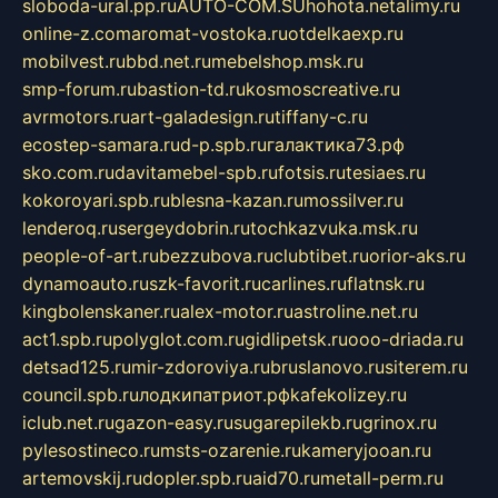
sloboda-ural.pp.ru
AUTO-COM.SU
hohota.net
alimy.ru
online-z.com
aromat-vostoka.ru
otdelkaexp.ru
mobilvest.ru
bbd.net.ru
mebelshop.msk.ru
smp-forum.ru
bastion-td.ru
kosmoscreative.ru
avrmotors.ru
art-galadesign.ru
tiffany-c.ru
ecostep-samara.ru
d-p.spb.ru
галактика73.рф
sko.com.ru
davitamebel-spb.ru
fotsis.ru
tesiaes.ru
kokoroyari.spb.ru
blesna-kazan.ru
mossilver.ru
lenderoq.ru
sergeydobrin.ru
tochkazvuka.msk.ru
people-of-art.ru
bezzubova.ru
clubtibet.ru
orior-aks.ru
dynamoauto.ru
szk-favorit.ru
carlines.ru
flatnsk.ru
kingbolenskaner.ru
alex-motor.ru
astroline.net.ru
act1.spb.ru
polyglot.com.ru
gidlipetsk.ru
ooo-driada.ru
detsad125.ru
mir-zdoroviya.ru
bruslanovo.ru
siterem.ru
council.spb.ru
лодкипатриот.рф
kafekolizey.ru
iclub.net.ru
gazon-easy.ru
sugarepilekb.ru
grinox.ru
pylesostineco.ru
msts-ozarenie.ru
kameryjooan.ru
artemovskij.ru
dopler.spb.ru
aid70.ru
metall-perm.ru