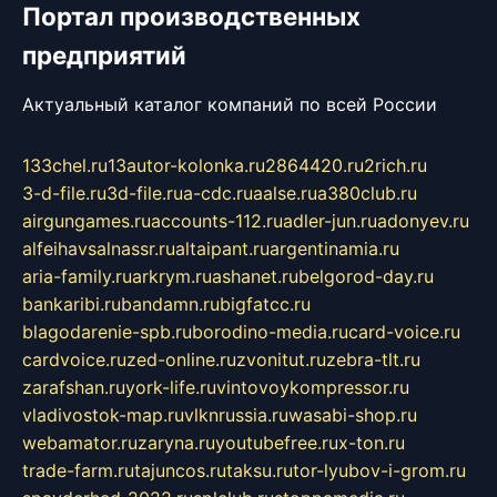
Портал производственных
предприятий
Актуальный каталог компаний по всей России
133chel.ru
13autor-kolonka.ru
2864420.ru
2rich.ru
3-d-file.ru
3d-file.ru
a-cdc.ru
aalse.ru
a380club.ru
airgungames.ru
accounts-112.ru
adler-jun.ru
adonyev.ru
alfeihavsalnassr.ru
altaipant.ru
argentinamia.ru
aria-family.ru
arkrym.ru
ashanet.ru
belgorod-day.ru
bankaribi.ru
bandamn.ru
bigfatcc.ru
blagodarenie-spb.ru
borodino-media.ru
card-voice.ru
cardvoice.ru
zed-online.ru
zvonitut.ru
zebra-tlt.ru
zarafshan.ru
york-life.ru
vintovoykompressor.ru
vladivostok-map.ru
vlknrussia.ru
wasabi-shop.ru
webamator.ru
zaryna.ru
youtubefree.ru
x-ton.ru
trade-farm.ru
tajuncos.ru
taksu.ru
tor-lyubov-i-grom.ru