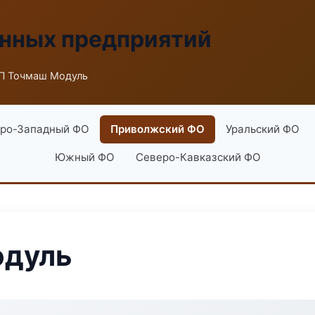
енных предприятий
П Точмаш Модуль
ро-Западный ФО
Приволжский ФО
Уральский ФО
Южный ФО
Северо-Кавказский ФО
одуль