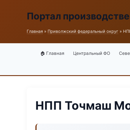
Портал производств
Главная
»
Приволжский федеральный округ
» НП
🏠 Главная
Центральный ФО
Севе
НПП Точмаш М