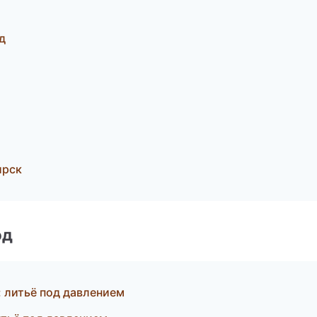
д
ирск
од
 литьё под давлением