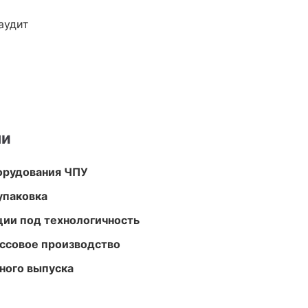
аудит
ми
орудования ЧПУ
упаковка
ции под технологичность
ассовое производство
ного выпуска