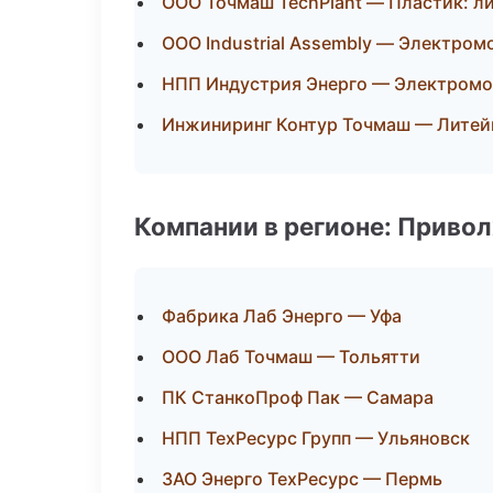
ООО Точмаш TechPlant — Пластик: л
ООО Industrial Assembly — Электром
НПП Индустрия Энерго — Электромо
Инжиниринг Контур Точмаш — Литей
Компании в регионе: Приво
Фабрика Лаб Энерго — Уфа
ООО Лаб Точмаш — Тольятти
ПК СтанкоПроф Пак — Самара
НПП ТехРесурс Групп — Ульяновск
ЗАО Энерго ТехРесурс — Пермь