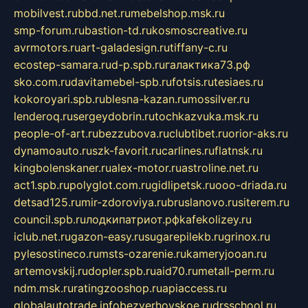
mobilvest.ru
bbd.net.ru
mebelshop.msk.ru
smp-forum.ru
bastion-td.ru
kosmoscreative.ru
avrmotors.ru
art-galadesign.ru
tiffany-c.ru
ecostep-samara.ru
d-p.spb.ru
галактика73.рф
sko.com.ru
davitamebel-spb.ru
fotsis.ru
tesiaes.ru
kokoroyari.spb.ru
blesna-kazan.ru
mossilver.ru
lenderoq.ru
sergeydobrin.ru
tochkazvuka.msk.ru
people-of-art.ru
bezzubova.ru
clubtibet.ru
orior-aks.ru
dynamoauto.ru
szk-favorit.ru
carlines.ru
flatnsk.ru
kingbolenskaner.ru
alex-motor.ru
astroline.net.ru
act1.spb.ru
polyglot.com.ru
gidlipetsk.ru
ooo-driada.ru
detsad125.ru
mir-zdoroviya.ru
bruslanovo.ru
siterem.ru
council.spb.ru
лодкипатриот.рф
kafekolizey.ru
iclub.net.ru
gazon-easy.ru
sugarepilekb.ru
grinox.ru
pylesostineco.ru
msts-ozarenie.ru
kameryjooan.ru
artemovskij.ru
dopler.spb.ru
aid70.ru
metall-perm.ru
ndm.msk.ru
ratingzooshop.ru
apiaccess.ru
globalautotrade.info
bezverhovskoe.ru
drsschool.ru