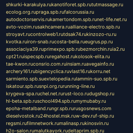
shkurki-karakulya.ru
kanotiforet.spb.ru
tutmassage.ru
ecolog.org.ru
praga.spb.ru
falcorussia.ru
autodoctorservis.ru
kamertondom.spb.ru
net-life.net.ru
avto-vozim.ru
sakhcamera.ru
alliance-electro.spb.ru
stroyavt.ru
controlweb1.ru
tdsak74.ru
kinzozo-ru.ru
kvotka.ru
iron-snab.ru
costa-bella.ru
eugrus.pp.ru
associaciya39.ru
primexpo.spb.ru
bezmorchin.ru
ia2.ru
cpt21.ru
ispecspb.ru
regahost.ru
kolosok-elita.ru
tae-kwon.ru
consrio.com.ru
insiam.ru
avegainfo.ru
archery161.ru
bigencyclica.ru
vlast16.ru
korru.net
sarmiento.spb.su
extelopedia.ru
lammin-suo.spb.ru
iskatour.spb.ru
snpi.org.ru
running-line.ru
krygeva-spa.ru
chel.net.ru
rust-loco.ru
dugshop.ru
hl-beta.spb.ru
school494.spb.ru
mymubaby.ru
epoha-metalband.ru
ngr.spb.ru
rusgosnews.com
dieselvostok.ru
24hostel.msk.ru
w-dev.ru
f-ship.ru
regsmi.ru
filmnetwork.ru
malinasp.ru
kinosvin.ru
h2o-salon.ru
malutkayork.ru
deltaprim.spb.ru