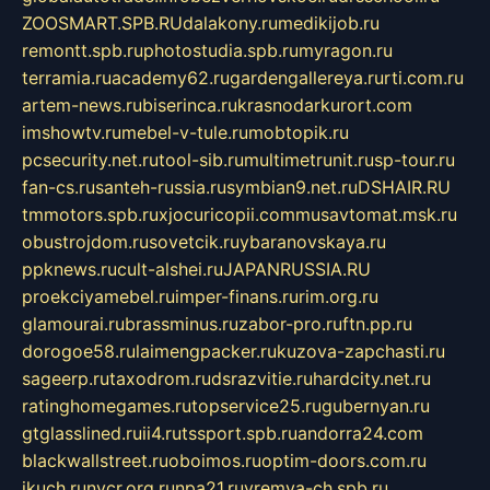
ZOOSMART.SPB.RU
dalakony.ru
medikijob.ru
remontt.spb.ru
photostudia.spb.ru
myragon.ru
terramia.ru
academy62.ru
gardengallereya.ru
rti.com.ru
artem-news.ru
biserinca.ru
krasnodarkurort.com
imshowtv.ru
mebel-v-tule.ru
mobtopik.ru
pcsecurity.net.ru
tool-sib.ru
multimetrunit.ru
sp-tour.ru
fan-cs.ru
santeh-russia.ru
symbian9.net.ru
DSHAIR.RU
tmmotors.spb.ru
xjocuricopii.com
musavtomat.msk.ru
obustrojdom.ru
sovetcik.ru
ybaranovskaya.ru
ppknews.ru
cult-alshei.ru
JAPANRUSSIA.RU
proekciyamebel.ru
imper-finans.ru
rim.org.ru
glamourai.ru
brassminus.ru
zabor-pro.ru
ftn.pp.ru
dorogoe58.ru
laimengpacker.ru
kuzova-zapchasti.ru
sageerp.ru
taxodrom.ru
dsrazvitie.ru
hardcity.net.ru
ratinghomegames.ru
topservice25.ru
gubernyan.ru
gtglasslined.ru
ii4.ru
tssport.spb.ru
andorra24.com
blackwallstreet.ru
oboimos.ru
optim-doors.com.ru
ikuch.ru
nycr.org.ru
npa21.ru
vremya-ch.spb.ru