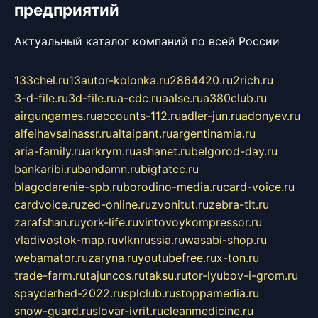
предприятий
Актуальный каталог компаний по всей России
133chel.ru
13autor-kolonka.ru
2864420.ru
2rich.ru
3-d-file.ru
3d-file.ru
a-cdc.ru
aalse.ru
a380club.ru
airgungames.ru
accounts-112.ru
adler-jun.ru
adonyev.ru
alfeihavsalnassr.ru
altaipant.ru
argentinamia.ru
aria-family.ru
arkrym.ru
ashanet.ru
belgorod-day.ru
bankaribi.ru
bandamn.ru
bigfatcc.ru
blagodarenie-spb.ru
borodino-media.ru
card-voice.ru
cardvoice.ru
zed-online.ru
zvonitut.ru
zebra-tlt.ru
zarafshan.ru
york-life.ru
vintovoykompressor.ru
vladivostok-map.ru
vlknrussia.ru
wasabi-shop.ru
webamator.ru
zaryna.ru
youtubefree.ru
x-ton.ru
trade-farm.ru
tajuncos.ru
taksu.ru
tor-lyubov-i-grom.ru
spayderhed-2022.ru
splclub.ru
stoppamedia.ru
snow-guard.ru
slovar-ivrit.ru
cleanmedicine.ru