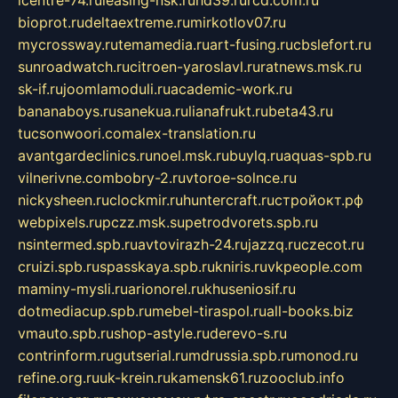
bioprot.ru
deltaextreme.ru
mirkotlov07.ru
mycrossway.ru
temamedia.ru
art-fusing.ru
cbslefort.ru
sunroadwatch.ru
citroen-yaroslavl.ru
ratnews.msk.ru
sk-if.ru
joomlamoduli.ru
academic-work.ru
bananaboys.ru
sanekua.ru
lianafrukt.ru
beta43.ru
tucsonwoori.com
alex-translation.ru
avantgardeclinics.ru
noel.msk.ru
buylq.ru
aquas-spb.ru
vilnerivne.com
bobry-2.ru
vtoroe-solnce.ru
nickysheen.ru
clockmir.ru
huntercraft.ru
стройокт.рф
webpixels.ru
pczz.msk.su
petrodvorets.spb.ru
nsintermed.spb.ru
avtovirazh-24.ru
jazzq.ru
czecot.ru
cruizi.spb.ru
spasskaya.spb.ru
kniris.ru
vkpeople.com
maminy-mysli.ru
arionorel.ru
khuseniosif.ru
dotmediacup.spb.ru
mebel-tiraspol.ru
all-books.biz
vmauto.spb.ru
shop-astyle.ru
derevo-s.ru
contrinform.ru
gutserial.ru
mdrussia.spb.ru
monod.ru
refine.org.ru
uk-krein.ru
kamensk61.ru
zooclub.info