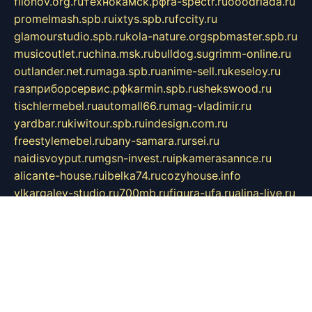
filonov.org.ru
технокамск.рф
ra-spectr.ru
ooodriada.ru
promelmash.spb.ru
ixtys.spb.ru
fccity.ru
glamourstudio.spb.ru
kola-nature.org
spbmaster.spb.ru
musicoutlet.ru
china.msk.ru
bulldog.su
grimm-online.ru
outlander.net.ru
maga.spb.ru
anime-sell.ru
keseloy.ru
газприборсервис.рф
karmin.spb.ru
shekswood.ru
tischlermebel.ru
automall66.ru
mag-vladimir.ru
yardbar.ru
kiwitour.spb.ru
indesign.com.ru
freestylemebel.ru
bany-samara.ru
rsei.ru
naidisvoyput.ru
mgsn-invest.ru
ipkamerasannce.ru
alicante-house.ru
ibelka74.ru
cozyhouse.info
vlkargalev-studio.ru
700mb.ru
figura-ufa.ru
alina-live.ru
belarusiannews.ru
womenknow.ru
dos-vniimk.ru
sega.net.ru
dv.net.ru
phenomenonsofhistory.com
telesputnik.net.ru
wall.pp.ru
pylesosroidmi.ru
gtc-clan.ru
cligs.ru
bibikazap.ru
popova.org.ru
netwhistler.spb.ru
bellvil.ru
bonzon.ru
iss-vladik.ru
defiparis.net.ru
las-gryzas.ru
amku.ru