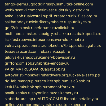
tango-perm.ru
gooddir.ru
sgv.su
multiki-online.com
webkrasotki.com
cherinvest.ru
detskiy-ostrov.ru
ankou.spb.ru
alvesta1.ru
pdf-creator.ru
nix-files.org.ru
sakhatoday.ru
elektrikersymboler.ru
sputnikyes.ru
golf2club.msk.ru
aeforums.ru
zallclub.ru
multimodal.msk.ru
habaigry.ru
haikko.ru
sobakopedia.ru
isz-fest.ru
ewnc.info
screensaver-clock.net.ru
volnav.spb.ru
comnat.ru
npf.net.ru
7bit.pp.ru
kalugatur.ru
tesiaes.ru
card.com.ru
kazanka.spb.ru
gildiya-kuznecov.ru
kameryboavision.ru
griffoncom.spb.ru
fabrika-emotsiy.ru
PARK-MATROSOVA.RU
agat.spb.ru
avtoyurist-moskva1.ru
hardware.org.ru
схема-авто.рф
dg-lab.ru
angrup.ru
recruiter.spb.ru
music8.spb.ru
krsk124.ru
kubok.spb.ru
romanofforex.ru
analitikaplus.ru
spyonline.ru
zosikamery.ru
sloboda-ural.pp.ru
AUTO-COM.SU
hohota.net
alimy.ru
online-z.com
aromat-vostoka.ru
otdelkaexp.ru