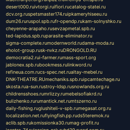
desert000.ru
ivtorgi.ru
ifiori.ru
catalog-statei.ru
dcv.org.ru
spetsmaster174.ru
ipkameryhiseeu.ru
dum26.ru
ruspol.spb.ru
fr-opendp.ru
kam-solnyshko.ru
cheyenne-arapaho.ru
sevzapmetal.spb.ru
ted-lapidus.spb.ru
parasite-eliminator.ru
sigma-complete.ru
modernworld.ru
dama-moda.ru
eholot-group.ru
sk-nvkz.ru
DRONGOLD.RU
democratia2.ru
i-farmer.ru
mass-sport.org
jablonex.spb.ru
bookmess.ru
linkword.ru
refineua.com.ru
cs-spec.net.ru
altay-mebel.ru
DNK-THEATRE.RU
mechaniks.spb.ru
ipcamtechage.ru
skosta.ru
a-sun.ru
stroy-ldsp.ru
snowlands.org.ru
childrensshoes.ru
mrlizzy.ru
mebelsofiakrd.ru
bulizhenko.ru
rumantick.net.ru
mtszerno.ru
daily-fishing.ru
glushiteli-v-spb.ru
megasat.org.ru
localization.net.ru
flyingfish.pp.ru
ds5teremok.ru
aclib.spb.ru
komissionka30.ru
mag-profit.ru
icentre-74.ru
leasing-nsk.ru
hd39.ru
rcd.com.ru