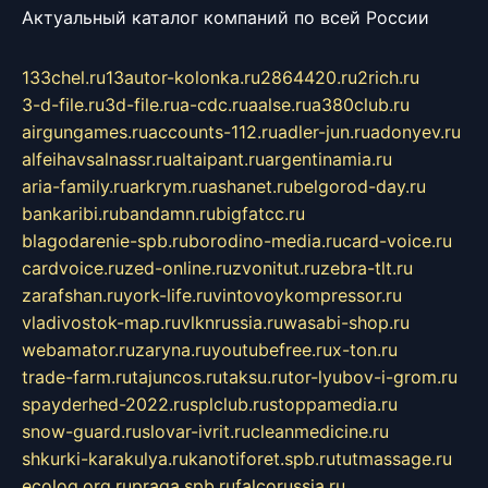
Актуальный каталог компаний по всей России
133chel.ru
13autor-kolonka.ru
2864420.ru
2rich.ru
3-d-file.ru
3d-file.ru
a-cdc.ru
aalse.ru
a380club.ru
airgungames.ru
accounts-112.ru
adler-jun.ru
adonyev.ru
alfeihavsalnassr.ru
altaipant.ru
argentinamia.ru
aria-family.ru
arkrym.ru
ashanet.ru
belgorod-day.ru
bankaribi.ru
bandamn.ru
bigfatcc.ru
blagodarenie-spb.ru
borodino-media.ru
card-voice.ru
cardvoice.ru
zed-online.ru
zvonitut.ru
zebra-tlt.ru
zarafshan.ru
york-life.ru
vintovoykompressor.ru
vladivostok-map.ru
vlknrussia.ru
wasabi-shop.ru
webamator.ru
zaryna.ru
youtubefree.ru
x-ton.ru
trade-farm.ru
tajuncos.ru
taksu.ru
tor-lyubov-i-grom.ru
spayderhed-2022.ru
splclub.ru
stoppamedia.ru
snow-guard.ru
slovar-ivrit.ru
cleanmedicine.ru
shkurki-karakulya.ru
kanotiforet.spb.ru
tutmassage.ru
ecolog.org.ru
praga.spb.ru
falcorussia.ru