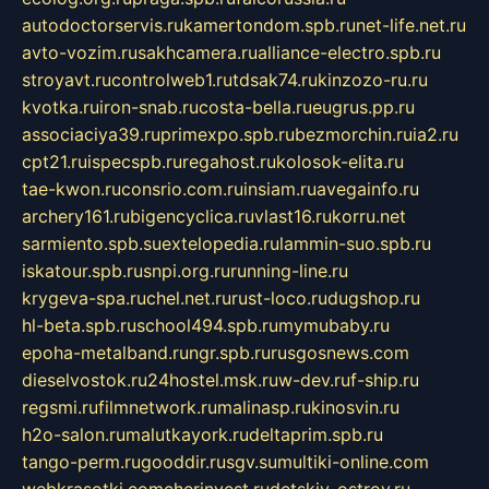
autodoctorservis.ru
kamertondom.spb.ru
net-life.net.ru
avto-vozim.ru
sakhcamera.ru
alliance-electro.spb.ru
stroyavt.ru
controlweb1.ru
tdsak74.ru
kinzozo-ru.ru
kvotka.ru
iron-snab.ru
costa-bella.ru
eugrus.pp.ru
associaciya39.ru
primexpo.spb.ru
bezmorchin.ru
ia2.ru
cpt21.ru
ispecspb.ru
regahost.ru
kolosok-elita.ru
tae-kwon.ru
consrio.com.ru
insiam.ru
avegainfo.ru
archery161.ru
bigencyclica.ru
vlast16.ru
korru.net
sarmiento.spb.su
extelopedia.ru
lammin-suo.spb.ru
iskatour.spb.ru
snpi.org.ru
running-line.ru
krygeva-spa.ru
chel.net.ru
rust-loco.ru
dugshop.ru
hl-beta.spb.ru
school494.spb.ru
mymubaby.ru
epoha-metalband.ru
ngr.spb.ru
rusgosnews.com
dieselvostok.ru
24hostel.msk.ru
w-dev.ru
f-ship.ru
regsmi.ru
filmnetwork.ru
malinasp.ru
kinosvin.ru
h2o-salon.ru
malutkayork.ru
deltaprim.spb.ru
tango-perm.ru
gooddir.ru
sgv.su
multiki-online.com
webkrasotki.com
cherinvest.ru
detskiy-ostrov.ru