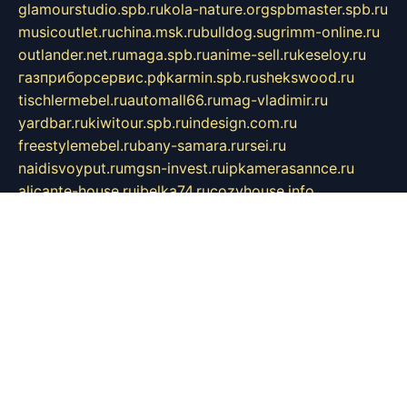
glamourstudio.spb.ru
kola-nature.org
spbmaster.spb.ru
musicoutlet.ru
china.msk.ru
bulldog.su
grimm-online.ru
outlander.net.ru
maga.spb.ru
anime-sell.ru
keseloy.ru
газприборсервис.рф
karmin.spb.ru
shekswood.ru
tischlermebel.ru
automall66.ru
mag-vladimir.ru
yardbar.ru
kiwitour.spb.ru
indesign.com.ru
freestylemebel.ru
bany-samara.ru
rsei.ru
naidisvoyput.ru
mgsn-invest.ru
ipkamerasannce.ru
alicante-house.ru
ibelka74.ru
cozyhouse.info
vlkargalev-studio.ru
700mb.ru
figura-ufa.ru
alina-live.ru
belarusiannews.ru
womenknow.ru
dos-vniimk.ru
sega.net.ru
dv.net.ru
phenomenonsofhistory.com
telesputnik.net.ru
wall.pp.ru
pylesosroidmi.ru
gtc-clan.ru
cligs.ru
bibikazap.ru
popova.org.ru
netwhistler.spb.ru
bellvil.ru
bonzon.ru
iss-vladik.ru
defiparis.net.ru
las-gryzas.ru
amku.ru
electednews.spb.ru
feather.org.ru
spar72.ru
tankiigri.ru
dominus.com.ru
ibtree.ru
sanykool.pp.ru
unixlib.org.ru