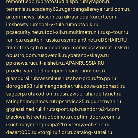
remontt.spb.ru
photostudia.spb.ru
myragon.ru
terramia.ru
academy62.ru
gardengallereya.ru
rti.com.ru
artem-news.ru
biserinca.ru
krasnodarkurort.com
imshowtv.ru
mebel-v-tule.ru
mobtopik.ru
pcsecurity.net.ru
tool-sib.ru
multimetrunit.ru
sp-tour.ru
fan-cs.ru
santeh-russia.ru
symbian9.net.ru
DSHAIR.RU
tmmotors.spb.ru
xjocuricopii.com
musavtomat.msk.ru
obustrojdom.ru
sovetcik.ru
ybaranovskaya.ru
ppknews.ru
cult-alshei.ru
JAPANRUSSIA.RU
proekciyamebel.ru
imper-finans.ru
rim.org.ru
glamourai.ru
brassminus.ru
zabor-pro.ru
ftn.pp.ru
dorogoe58.ru
laimengpacker.ru
kuzova-zapchasti.ru
sageerp.ru
taxodrom.ru
dsrazvitie.ru
hardcity.net.ru
ratinghomegames.ru
topservice25.ru
gubernyan.ru
gtglasslined.ru
ii4.ru
tssport.spb.ru
andorra24.com
blackwallstreet.ru
oboimos.ru
optim-doors.com.ru
ikuch.ru
nycr.org.ru
npa21.ru
vremya-ch.spb.ru
desert000.ru
ivtorgi.ru
ifiori.ru
catalog-statei.ru