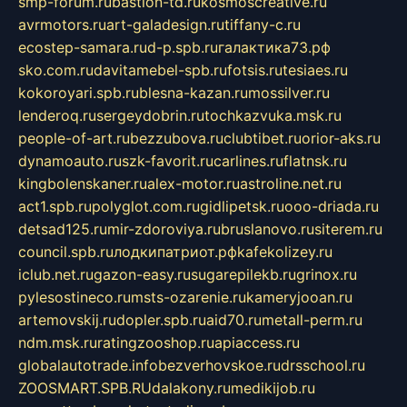
smp-forum.ru
bastion-td.ru
kosmoscreative.ru
avrmotors.ru
art-galadesign.ru
tiffany-c.ru
ecostep-samara.ru
d-p.spb.ru
галактика73.рф
sko.com.ru
davitamebel-spb.ru
fotsis.ru
tesiaes.ru
kokoroyari.spb.ru
blesna-kazan.ru
mossilver.ru
lenderoq.ru
sergeydobrin.ru
tochkazvuka.msk.ru
people-of-art.ru
bezzubova.ru
clubtibet.ru
orior-aks.ru
dynamoauto.ru
szk-favorit.ru
carlines.ru
flatnsk.ru
kingbolenskaner.ru
alex-motor.ru
astroline.net.ru
act1.spb.ru
polyglot.com.ru
gidlipetsk.ru
ooo-driada.ru
detsad125.ru
mir-zdoroviya.ru
bruslanovo.ru
siterem.ru
council.spb.ru
лодкипатриот.рф
kafekolizey.ru
iclub.net.ru
gazon-easy.ru
sugarepilekb.ru
grinox.ru
pylesostineco.ru
msts-ozarenie.ru
kameryjooan.ru
artemovskij.ru
dopler.spb.ru
aid70.ru
metall-perm.ru
ndm.msk.ru
ratingzooshop.ru
apiaccess.ru
globalautotrade.info
bezverhovskoe.ru
drsschool.ru
ZOOSMART.SPB.RU
dalakony.ru
medikijob.ru