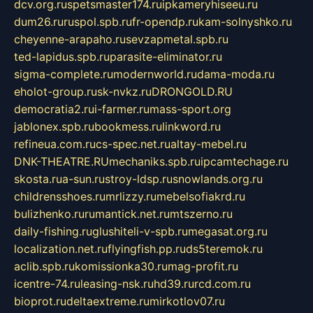
dcv.org.ru
spetsmaster174.ru
ipkameryhiseeu.ru
dum26.ru
ruspol.spb.ru
fr-opendp.ru
kam-solnyshko.ru
cheyenne-arapaho.ru
sevzapmetal.spb.ru
ted-lapidus.spb.ru
parasite-eliminator.ru
sigma-complete.ru
modernworld.ru
dama-moda.ru
eholot-group.ru
sk-nvkz.ru
DRONGOLD.RU
democratia2.ru
i-farmer.ru
mass-sport.org
jablonex.spb.ru
bookmess.ru
linkword.ru
refineua.com.ru
cs-spec.net.ru
altay-mebel.ru
DNK-THEATRE.RU
mechaniks.spb.ru
ipcamtechage.ru
skosta.ru
a-sun.ru
stroy-ldsp.ru
snowlands.org.ru
childrensshoes.ru
mrlizzy.ru
mebelsofiakrd.ru
bulizhenko.ru
rumantick.net.ru
mtszerno.ru
daily-fishing.ru
glushiteli-v-spb.ru
megasat.org.ru
localization.net.ru
flyingfish.pp.ru
ds5teremok.ru
aclib.spb.ru
komissionka30.ru
mag-profit.ru
icentre-74.ru
leasing-nsk.ru
hd39.ru
rcd.com.ru
bioprot.ru
deltaextreme.ru
mirkotlov07.ru