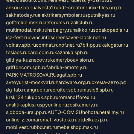
ankou.spb.ru
alvesta1.ru
pdf-creator.ru
nix-files.org.ru
sakhatoday.ru
elektrikersymboler.ru
sputnikyes.ru
golf2club.msk.ru
aeforums.ru
zallclub.ru
multimodal.msk.ru
habaigry.ru
haikko.ru
sobakopedia.ru
isz-fest.ru
ewnc.info
screensaver-clock.net.ru
volnav.spb.ru
comnat.ru
npf.net.ru
7bit.pp.ru
kalugatur.ru
tesiaes.ru
card.com.ru
kazanka.spb.ru
gildiya-kuznecov.ru
kameryboavision.ru
griffoncom.spb.ru
fabrika-emotsiy.ru
PARK-MATROSOVA.RU
agat.spb.ru
avtoyurist-moskva1.ru
hardware.org.ru
схема-авто.рф
dg-lab.ru
angrup.ru
recruiter.spb.ru
music8.spb.ru
krsk124.ru
kubok.spb.ru
romanofforex.ru
analitikaplus.ru
spyonline.ru
zosikamery.ru
sloboda-ural.pp.ru
AUTO-COM.SU
hohota.net
alimy.ru
online-z.com
aromat-vostoka.ru
otdelkaexp.ru
mobilvest.ru
bbd.net.ru
mebelshop.msk.ru