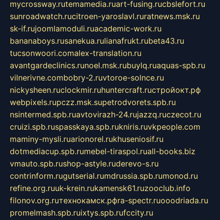
mycrossway.ru
temamedia.ru
art-fusing.ru
cbslefort.ru
sunroadwatch.ru
citroen-yaroslavl.ru
ratnews.msk.ru
sk-if.ru
joomlamoduli.ru
academic-work.ru
bananaboys.ru
sanekua.ru
lianafrukt.ru
beta43.ru
tucsonwoori.com
alex-translation.ru
avantgardeclinics.ru
noel.msk.ru
buylq.ru
aquas-spb.ru
vilnerivne.com
bobry-2.ru
vtoroe-solnce.ru
nickysheen.ru
clockmir.ru
huntercraft.ru
стройокт.рф
webpixels.ru
pczz.msk.su
petrodvorets.spb.ru
nsintermed.spb.ru
avtovirazh-24.ru
jazzq.ru
czecot.ru
cruizi.spb.ru
spasskaya.spb.ru
kniris.ru
vkpeople.com
maminy-mysli.ru
arionorel.ru
khuseniosif.ru
dotmediacup.spb.ru
mebel-tiraspol.ru
all-books.biz
vmauto.spb.ru
shop-astyle.ru
derevo-s.ru
contrinform.ru
gutserial.ru
mdrussia.spb.ru
monod.ru
refine.org.ru
uk-krein.ru
kamensk61.ru
zooclub.info
filonov.org.ru
технокамск.рф
ra-spectr.ru
ooodriada.ru
promelmash.spb.ru
ixtys.spb.ru
fccity.ru