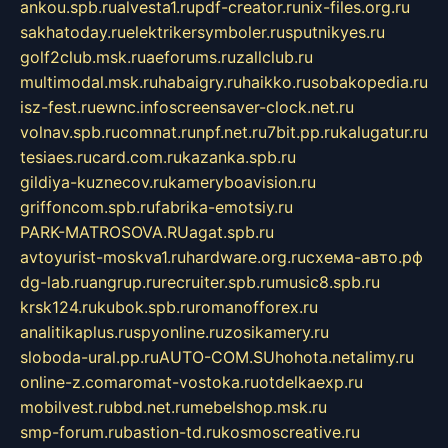
ankou.spb.ru
alvesta1.ru
pdf-creator.ru
nix-files.org.ru
sakhatoday.ru
elektrikersymboler.ru
sputnikyes.ru
golf2club.msk.ru
aeforums.ru
zallclub.ru
multimodal.msk.ru
habaigry.ru
haikko.ru
sobakopedia.ru
isz-fest.ru
ewnc.info
screensaver-clock.net.ru
volnav.spb.ru
comnat.ru
npf.net.ru
7bit.pp.ru
kalugatur.ru
tesiaes.ru
card.com.ru
kazanka.spb.ru
gildiya-kuznecov.ru
kameryboavision.ru
griffoncom.spb.ru
fabrika-emotsiy.ru
PARK-MATROSOVA.RU
agat.spb.ru
avtoyurist-moskva1.ru
hardware.org.ru
схема-авто.рф
dg-lab.ru
angrup.ru
recruiter.spb.ru
music8.spb.ru
krsk124.ru
kubok.spb.ru
romanofforex.ru
analitikaplus.ru
spyonline.ru
zosikamery.ru
sloboda-ural.pp.ru
AUTO-COM.SU
hohota.net
alimy.ru
online-z.com
aromat-vostoka.ru
otdelkaexp.ru
mobilvest.ru
bbd.net.ru
mebelshop.msk.ru
smp-forum.ru
bastion-td.ru
kosmoscreative.ru