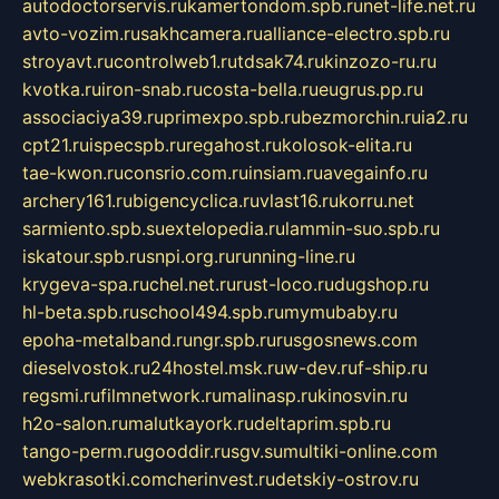
autodoctorservis.ru
kamertondom.spb.ru
net-life.net.ru
avto-vozim.ru
sakhcamera.ru
alliance-electro.spb.ru
stroyavt.ru
controlweb1.ru
tdsak74.ru
kinzozo-ru.ru
kvotka.ru
iron-snab.ru
costa-bella.ru
eugrus.pp.ru
associaciya39.ru
primexpo.spb.ru
bezmorchin.ru
ia2.ru
cpt21.ru
ispecspb.ru
regahost.ru
kolosok-elita.ru
tae-kwon.ru
consrio.com.ru
insiam.ru
avegainfo.ru
archery161.ru
bigencyclica.ru
vlast16.ru
korru.net
sarmiento.spb.su
extelopedia.ru
lammin-suo.spb.ru
iskatour.spb.ru
snpi.org.ru
running-line.ru
krygeva-spa.ru
chel.net.ru
rust-loco.ru
dugshop.ru
hl-beta.spb.ru
school494.spb.ru
mymubaby.ru
epoha-metalband.ru
ngr.spb.ru
rusgosnews.com
dieselvostok.ru
24hostel.msk.ru
w-dev.ru
f-ship.ru
regsmi.ru
filmnetwork.ru
malinasp.ru
kinosvin.ru
h2o-salon.ru
malutkayork.ru
deltaprim.spb.ru
tango-perm.ru
gooddir.ru
sgv.su
multiki-online.com
webkrasotki.com
cherinvest.ru
detskiy-ostrov.ru