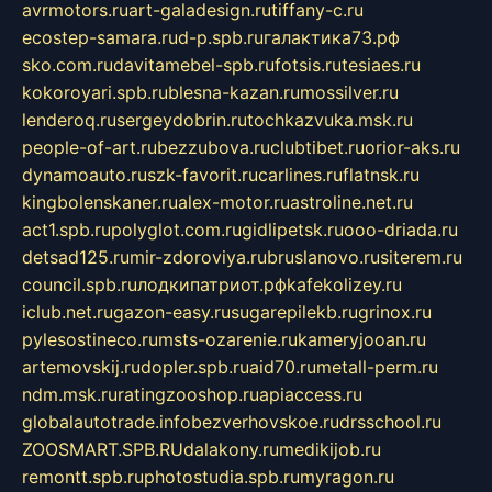
avrmotors.ru
art-galadesign.ru
tiffany-c.ru
ecostep-samara.ru
d-p.spb.ru
галактика73.рф
sko.com.ru
davitamebel-spb.ru
fotsis.ru
tesiaes.ru
kokoroyari.spb.ru
blesna-kazan.ru
mossilver.ru
lenderoq.ru
sergeydobrin.ru
tochkazvuka.msk.ru
people-of-art.ru
bezzubova.ru
clubtibet.ru
orior-aks.ru
dynamoauto.ru
szk-favorit.ru
carlines.ru
flatnsk.ru
kingbolenskaner.ru
alex-motor.ru
astroline.net.ru
act1.spb.ru
polyglot.com.ru
gidlipetsk.ru
ooo-driada.ru
detsad125.ru
mir-zdoroviya.ru
bruslanovo.ru
siterem.ru
council.spb.ru
лодкипатриот.рф
kafekolizey.ru
iclub.net.ru
gazon-easy.ru
sugarepilekb.ru
grinox.ru
pylesostineco.ru
msts-ozarenie.ru
kameryjooan.ru
artemovskij.ru
dopler.spb.ru
aid70.ru
metall-perm.ru
ndm.msk.ru
ratingzooshop.ru
apiaccess.ru
globalautotrade.info
bezverhovskoe.ru
drsschool.ru
ZOOSMART.SPB.RU
dalakony.ru
medikijob.ru
remontt.spb.ru
photostudia.spb.ru
myragon.ru