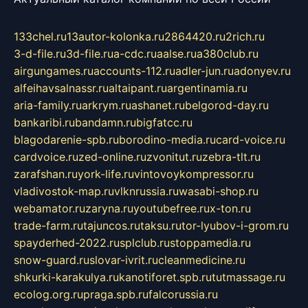
133chel.ru
13autor-kolonka.ru
2864420.ru
2rich.ru
3-d-file.ru
3d-file.ru
a-cdc.ru
aalse.ru
a380club.ru
airgungames.ru
accounts-112.ru
adler-jun.ru
adonyev.ru
alfeihavsalnassr.ru
altaipant.ru
argentinamia.ru
aria-family.ru
arkrym.ru
ashanet.ru
belgorod-day.ru
bankaribi.ru
bandamn.ru
bigfatcc.ru
blagodarenie-spb.ru
borodino-media.ru
card-voice.ru
cardvoice.ru
zed-online.ru
zvonitut.ru
zebra-tlt.ru
zarafshan.ru
york-life.ru
vintovoykompressor.ru
vladivostok-map.ru
vlknrussia.ru
wasabi-shop.ru
webamator.ru
zaryna.ru
youtubefree.ru
x-ton.ru
trade-farm.ru
tajuncos.ru
taksu.ru
tor-lyubov-i-grom.ru
spayderhed-2022.ru
splclub.ru
stoppamedia.ru
snow-guard.ru
slovar-ivrit.ru
cleanmedicine.ru
shkurki-karakulya.ru
kanotiforet.spb.ru
tutmassage.ru
ecolog.org.ru
praga.spb.ru
falcorussia.ru