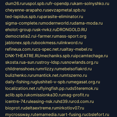
dum26.ru
ruspol.spb.ru
fr-opendp.ru
kam-solnyshko.ru
cheyenne-arapaho.ru
sevzapmetal.spb.ru
ted-lapidus.spb.ru
parasite-eliminator.ru
sigma-complete.ru
modernworld.ru
dama-moda.ru
eholot-group.ru
sk-nvkz.ru
DRONGOLD.RU
democratia2.ru
i-farmer.ru
mass-sport.org
jablonex.spb.ru
bookmess.ru
linkword.ru
refineua.com.ru
cs-spec.net.ru
altay-mebel.ru
DNK-THEATRE.RU
mechaniks.spb.ru
ipcamtechage.ru
skosta.ru
a-sun.ru
stroy-ldsp.ru
snowlands.org.ru
childrensshoes.ru
mrlizzy.ru
mebelsofiakrd.ru
bulizhenko.ru
rumantick.net.ru
mtszerno.ru
daily-fishing.ru
glushiteli-v-spb.ru
megasat.org.ru
localization.net.ru
flyingfish.pp.ru
ds5teremok.ru
aclib.spb.ru
komissionka30.ru
mag-profit.ru
icentre-74.ru
leasing-nsk.ru
hd39.ru
rcd.com.ru
bioprot.ru
deltaextreme.ru
mirkotlov07.ru
mycrossway.ru
temamedia.ru
art-fusing.ru
cbslefort.ru