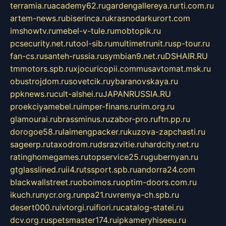
terramia.ru
academy62.ru
gardengallereya.ru
rti.com.ru
artem-news.ru
biserinca.ru
krasnodarkurort.com
imshowtv.ru
mebel-v-tule.ru
mobtopik.ru
pcsecurity.net.ru
tool-sib.ru
multimetrunit.ru
sp-tour.ru
fan-cs.ru
santeh-russia.ru
symbian9.net.ru
DSHAIR.RU
tmmotors.spb.ru
xjocuricopii.com
musavtomat.msk.ru
obustrojdom.ru
sovetcik.ru
ybaranovskaya.ru
ppknews.ru
cult-alshei.ru
JAPANRUSSIA.RU
proekciyamebel.ru
imper-finans.ru
rim.org.ru
glamourai.ru
brassminus.ru
zabor-pro.ru
ftn.pp.ru
dorogoe58.ru
laimengpacker.ru
kuzova-zapchasti.ru
sageerp.ru
taxodrom.ru
dsrazvitie.ru
hardcity.net.ru
ratinghomegames.ru
topservice25.ru
gubernyan.ru
gtglasslined.ru
ii4.ru
tssport.spb.ru
andorra24.com
blackwallstreet.ru
oboimos.ru
optim-doors.com.ru
ikuch.ru
nycr.org.ru
npa21.ru
vremya-ch.spb.ru
desert000.ru
ivtorgi.ru
ifiori.ru
catalog-statei.ru
dcv.org.ru
spetsmaster174.ru
ipkameryhiseeu.ru