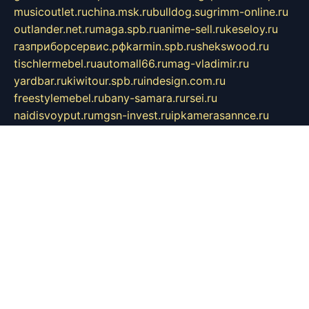
musicoutlet.ru
china.msk.ru
bulldog.su
grimm-online.ru
outlander.net.ru
maga.spb.ru
anime-sell.ru
keseloy.ru
газприборсервис.рф
karmin.spb.ru
shekswood.ru
tischlermebel.ru
automall66.ru
mag-vladimir.ru
yardbar.ru
kiwitour.spb.ru
indesign.com.ru
freestylemebel.ru
bany-samara.ru
rsei.ru
naidisvoyput.ru
mgsn-invest.ru
ipkamerasannce.ru
alicante-house.ru
ibelka74.ru
cozyhouse.info
vlkargalev-studio.ru
700mb.ru
figura-ufa.ru
alina-live.ru
belarusiannews.ru
womenknow.ru
dos-vniimk.ru
sega.net.ru
dv.net.ru
phenomenonsofhistory.com
telesputnik.net.ru
wall.pp.ru
pylesosroidmi.ru
gtc-clan.ru
cligs.ru
bibikazap.ru
popova.org.ru
netwhistler.spb.ru
bellvil.ru
bonzon.ru
iss-vladik.ru
defiparis.net.ru
las-gryzas.ru
amku.ru
electednews.spb.ru
feather.org.ru
spar72.ru
tankiigri.ru
dominus.com.ru
ibtree.ru
sanykool.pp.ru
unixlib.org.ru
menatep.spb.ru
gartenterrassen.ru
printeka.ru