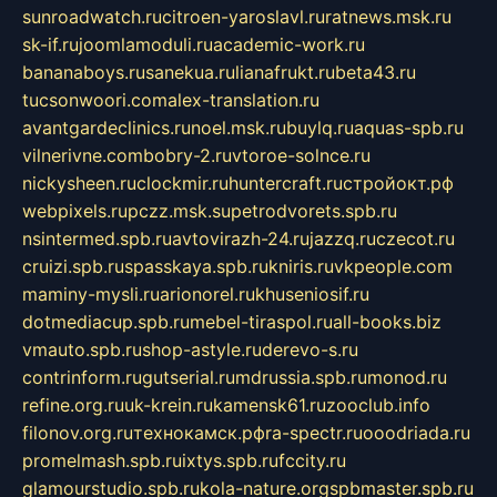
sunroadwatch.ru
citroen-yaroslavl.ru
ratnews.msk.ru
sk-if.ru
joomlamoduli.ru
academic-work.ru
bananaboys.ru
sanekua.ru
lianafrukt.ru
beta43.ru
tucsonwoori.com
alex-translation.ru
avantgardeclinics.ru
noel.msk.ru
buylq.ru
aquas-spb.ru
vilnerivne.com
bobry-2.ru
vtoroe-solnce.ru
nickysheen.ru
clockmir.ru
huntercraft.ru
стройокт.рф
webpixels.ru
pczz.msk.su
petrodvorets.spb.ru
nsintermed.spb.ru
avtovirazh-24.ru
jazzq.ru
czecot.ru
cruizi.spb.ru
spasskaya.spb.ru
kniris.ru
vkpeople.com
maminy-mysli.ru
arionorel.ru
khuseniosif.ru
dotmediacup.spb.ru
mebel-tiraspol.ru
all-books.biz
vmauto.spb.ru
shop-astyle.ru
derevo-s.ru
contrinform.ru
gutserial.ru
mdrussia.spb.ru
monod.ru
refine.org.ru
uk-krein.ru
kamensk61.ru
zooclub.info
filonov.org.ru
технокамск.рф
ra-spectr.ru
ooodriada.ru
promelmash.spb.ru
ixtys.spb.ru
fccity.ru
glamourstudio.spb.ru
kola-nature.org
spbmaster.spb.ru