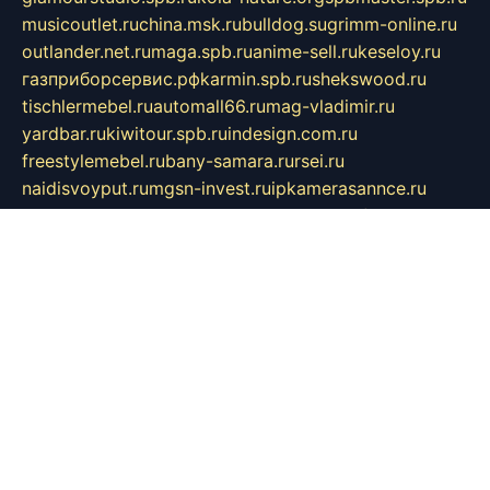
musicoutlet.ru
china.msk.ru
bulldog.su
grimm-online.ru
outlander.net.ru
maga.spb.ru
anime-sell.ru
keseloy.ru
газприборсервис.рф
karmin.spb.ru
shekswood.ru
tischlermebel.ru
automall66.ru
mag-vladimir.ru
yardbar.ru
kiwitour.spb.ru
indesign.com.ru
freestylemebel.ru
bany-samara.ru
rsei.ru
naidisvoyput.ru
mgsn-invest.ru
ipkamerasannce.ru
alicante-house.ru
ibelka74.ru
cozyhouse.info
vlkargalev-studio.ru
700mb.ru
figura-ufa.ru
alina-live.ru
belarusiannews.ru
womenknow.ru
dos-vniimk.ru
sega.net.ru
dv.net.ru
phenomenonsofhistory.com
telesputnik.net.ru
wall.pp.ru
pylesosroidmi.ru
gtc-clan.ru
cligs.ru
bibikazap.ru
popova.org.ru
netwhistler.spb.ru
bellvil.ru
bonzon.ru
iss-vladik.ru
defiparis.net.ru
las-gryzas.ru
amku.ru
electednews.spb.ru
feather.org.ru
spar72.ru
tankiigri.ru
dominus.com.ru
ibtree.ru
sanykool.pp.ru
unixlib.org.ru
menatep.spb.ru
gartenterrassen.ru
printeka.ru