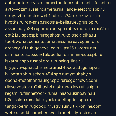
autodoctorservis.ru
kamertondom.spb.ru
net-life.net.ru
avto-vozim.ru
sakhcamera.ru
alliance-electro.spb.ru
stroyavt.ru
controlweb1.ru
tdsak74.ru
kinzozo-ru.ru
kvotka.ru
iron-snab.ru
costa-bella.ru
eugrus.pp.ru
associaciya39.ru
primexpo.spb.ru
bezmorchin.ru
ia2.ru
cpt21.ru
ispecspb.ru
regahost.ru
kolosok-elita.ru
tae-kwon.ru
consrio.com.ru
insiam.ru
avegainfo.ru
archery161.ru
bigencyclica.ru
vlast16.ru
korru.net
sarmiento.spb.su
extelopedia.ru
lammin-suo.spb.ru
iskatour.spb.ru
snpi.org.ru
running-line.ru
krygeva-spa.ru
chel.net.ru
rust-loco.ru
dugshop.ru
hl-beta.spb.ru
school494.spb.ru
mymubaby.ru
epoha-metalband.ru
ngr.spb.ru
rusgosnews.com
dieselvostok.ru
24hostel.msk.ru
w-dev.ru
f-ship.ru
regsmi.ru
filmnetwork.ru
malinasp.ru
kinosvin.ru
h2o-salon.ru
malutkayork.ru
deltaprim.spb.ru
tango-perm.ru
gooddir.ru
sgv.su
multiki-online.com
webkrasotki.com
cherinvest.ru
detskiy-ostrov.ru