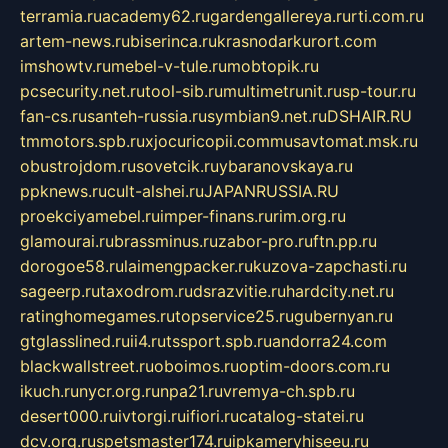
terramia.ru
academy62.ru
gardengallereya.ru
rti.com.ru
artem-news.ru
biserinca.ru
krasnodarkurort.com
imshowtv.ru
mebel-v-tule.ru
mobtopik.ru
pcsecurity.net.ru
tool-sib.ru
multimetrunit.ru
sp-tour.ru
fan-cs.ru
santeh-russia.ru
symbian9.net.ru
DSHAIR.RU
tmmotors.spb.ru
xjocuricopii.com
musavtomat.msk.ru
obustrojdom.ru
sovetcik.ru
ybaranovskaya.ru
ppknews.ru
cult-alshei.ru
JAPANRUSSIA.RU
proekciyamebel.ru
imper-finans.ru
rim.org.ru
glamourai.ru
brassminus.ru
zabor-pro.ru
ftn.pp.ru
dorogoe58.ru
laimengpacker.ru
kuzova-zapchasti.ru
sageerp.ru
taxodrom.ru
dsrazvitie.ru
hardcity.net.ru
ratinghomegames.ru
topservice25.ru
gubernyan.ru
gtglasslined.ru
ii4.ru
tssport.spb.ru
andorra24.com
blackwallstreet.ru
oboimos.ru
optim-doors.com.ru
ikuch.ru
nycr.org.ru
npa21.ru
vremya-ch.spb.ru
desert000.ru
ivtorgi.ru
ifiori.ru
catalog-statei.ru
dcv.org.ru
spetsmaster174.ru
ipkameryhiseeu.ru