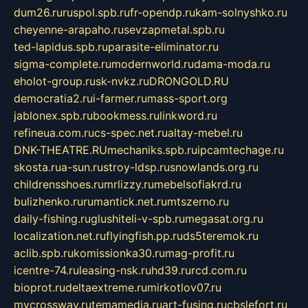
dum26.ru
ruspol.spb.ru
fr-opendp.ru
kam-solnyshko.ru
cheyenne-arapaho.ru
sevzapmetal.spb.ru
ted-lapidus.spb.ru
parasite-eliminator.ru
sigma-complete.ru
modernworld.ru
dama-moda.ru
eholot-group.ru
sk-nvkz.ru
DRONGOLD.RU
democratia2.ru
i-farmer.ru
mass-sport.org
jablonex.spb.ru
bookmess.ru
linkword.ru
refineua.com.ru
cs-spec.net.ru
altay-mebel.ru
DNK-THEATRE.RU
mechaniks.spb.ru
ipcamtechage.ru
skosta.ru
a-sun.ru
stroy-ldsp.ru
snowlands.org.ru
childrensshoes.ru
mrlizzy.ru
mebelsofiakrd.ru
bulizhenko.ru
rumantick.net.ru
mtszerno.ru
daily-fishing.ru
glushiteli-v-spb.ru
megasat.org.ru
localization.net.ru
flyingfish.pp.ru
ds5teremok.ru
aclib.spb.ru
komissionka30.ru
mag-profit.ru
icentre-74.ru
leasing-nsk.ru
hd39.ru
rcd.com.ru
bioprot.ru
deltaextreme.ru
mirkotlov07.ru
mycrossway.ru
temamedia.ru
art-fusing.ru
cbslefort.ru