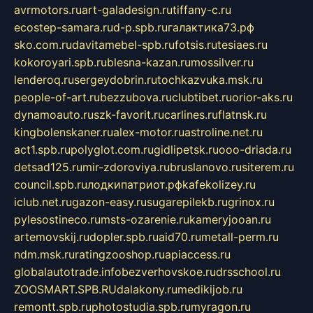
avrmotors.ru
art-galadesign.ru
tiffany-c.ru
ecostep-samara.ru
d-p.spb.ru
галактика73.рф
sko.com.ru
davitamebel-spb.ru
fotsis.ru
tesiaes.ru
kokoroyari.spb.ru
blesna-kazan.ru
mossilver.ru
lenderoq.ru
sergeydobrin.ru
tochkazvuka.msk.ru
people-of-art.ru
bezzubova.ru
clubtibet.ru
orior-aks.ru
dynamoauto.ru
szk-favorit.ru
carlines.ru
flatnsk.ru
kingbolenskaner.ru
alex-motor.ru
astroline.net.ru
act1.spb.ru
polyglot.com.ru
gidlipetsk.ru
ooo-driada.ru
detsad125.ru
mir-zdoroviya.ru
bruslanovo.ru
siterem.ru
council.spb.ru
лодкипатриот.рф
kafekolizey.ru
iclub.net.ru
gazon-easy.ru
sugarepilekb.ru
grinox.ru
pylesostineco.ru
msts-ozarenie.ru
kameryjooan.ru
artemovskij.ru
dopler.spb.ru
aid70.ru
metall-perm.ru
ndm.msk.ru
ratingzooshop.ru
apiaccess.ru
globalautotrade.info
bezverhovskoe.ru
drsschool.ru
ZOOSMART.SPB.RU
dalakony.ru
medikijob.ru
remontt.spb.ru
photostudia.spb.ru
myragon.ru