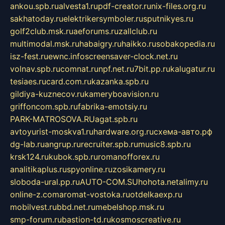
ankou.spb.ru
alvesta1.ru
pdf-creator.ru
nix-files.org.ru
sakhatoday.ru
elektrikersymboler.ru
sputnikyes.ru
golf2club.msk.ru
aeforums.ru
zallclub.ru
multimodal.msk.ru
habaigry.ru
haikko.ru
sobakopedia.ru
isz-fest.ru
ewnc.info
screensaver-clock.net.ru
volnav.spb.ru
comnat.ru
npf.net.ru
7bit.pp.ru
kalugatur.ru
tesiaes.ru
card.com.ru
kazanka.spb.ru
gildiya-kuznecov.ru
kameryboavision.ru
griffoncom.spb.ru
fabrika-emotsiy.ru
PARK-MATROSOVA.RU
agat.spb.ru
avtoyurist-moskva1.ru
hardware.org.ru
схема-авто.рф
dg-lab.ru
angrup.ru
recruiter.spb.ru
music8.spb.ru
krsk124.ru
kubok.spb.ru
romanofforex.ru
analitikaplus.ru
spyonline.ru
zosikamery.ru
sloboda-ural.pp.ru
AUTO-COM.SU
hohota.net
alimy.ru
online-z.com
aromat-vostoka.ru
otdelkaexp.ru
mobilvest.ru
bbd.net.ru
mebelshop.msk.ru
smp-forum.ru
bastion-td.ru
kosmoscreative.ru