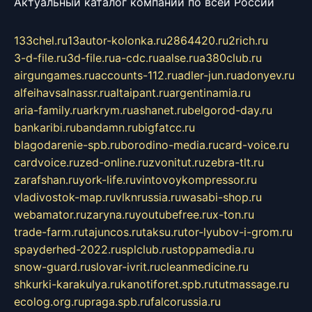
Актуальный каталог компаний по всей России
133chel.ru
13autor-kolonka.ru
2864420.ru
2rich.ru
3-d-file.ru
3d-file.ru
a-cdc.ru
aalse.ru
a380club.ru
airgungames.ru
accounts-112.ru
adler-jun.ru
adonyev.ru
alfeihavsalnassr.ru
altaipant.ru
argentinamia.ru
aria-family.ru
arkrym.ru
ashanet.ru
belgorod-day.ru
bankaribi.ru
bandamn.ru
bigfatcc.ru
blagodarenie-spb.ru
borodino-media.ru
card-voice.ru
cardvoice.ru
zed-online.ru
zvonitut.ru
zebra-tlt.ru
zarafshan.ru
york-life.ru
vintovoykompressor.ru
vladivostok-map.ru
vlknrussia.ru
wasabi-shop.ru
webamator.ru
zaryna.ru
youtubefree.ru
x-ton.ru
trade-farm.ru
tajuncos.ru
taksu.ru
tor-lyubov-i-grom.ru
spayderhed-2022.ru
splclub.ru
stoppamedia.ru
snow-guard.ru
slovar-ivrit.ru
cleanmedicine.ru
shkurki-karakulya.ru
kanotiforet.spb.ru
tutmassage.ru
ecolog.org.ru
praga.spb.ru
falcorussia.ru