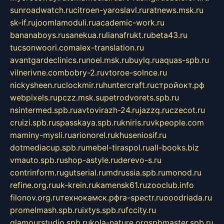
sunroadwatch.ru
citroen-yaroslavl.ru
ratnews.msk.ru
sk-if.ru
joomlamoduli.ru
academic-work.ru
bananaboys.ru
sanekua.ru
lianafrukt.ru
beta43.ru
tucsonwoori.com
alex-translation.ru
avantgardeclinics.ru
noel.msk.ru
buylq.ru
aquas-spb.ru
vilnerivne.com
bobry-2.ru
vtoroe-solnce.ru
nickysheen.ru
clockmir.ru
huntercraft.ru
стройокт.рф
webpixels.ru
pczz.msk.su
petrodvorets.spb.ru
nsintermed.spb.ru
avtovirazh-24.ru
jazzq.ru
czecot.ru
cruizi.spb.ru
spasskaya.spb.ru
kniris.ru
vkpeople.com
maminy-mysli.ru
arionorel.ru
khuseniosif.ru
dotmediacup.spb.ru
mebel-tiraspol.ru
all-books.biz
vmauto.spb.ru
shop-astyle.ru
derevo-s.ru
contrinform.ru
gutserial.ru
mdrussia.spb.ru
monod.ru
refine.org.ru
uk-krein.ru
kamensk61.ru
zooclub.info
filonov.org.ru
технокамск.рф
ra-spectr.ru
ooodriada.ru
promelmash.spb.ru
ixtys.spb.ru
fccity.ru
glamourstudio.spb.ru
kola-nature.org
spbmaster.spb.ru