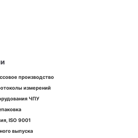
ми
ассовое производство
ротоколы измерений
орудования ЧПУ
упаковка
ия, ISO 9001
ного выпуска