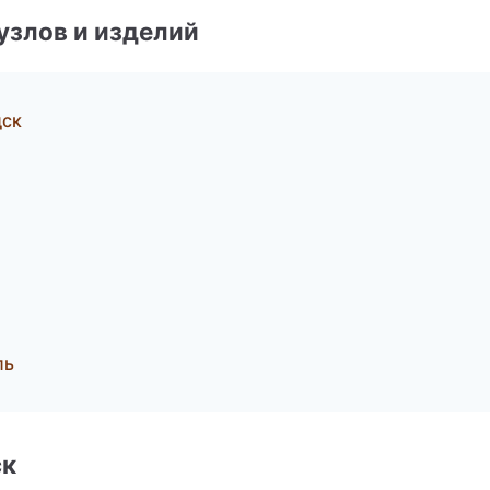
узлов и изделий
дск
ль
ск