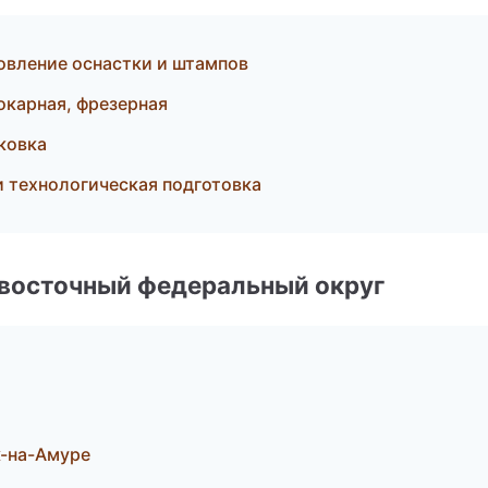
вление оснастки и штампов
окарная, фрезерная
ковка
и технологическая подготовка
евосточный федеральный округ
к-на-Амуре