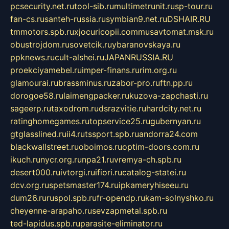
pcsecurity.net.ru
tool-sib.ru
multimetrunit.ru
sp-tour.ru
fan-cs.ru
santeh-russia.ru
symbian9.net.ru
DSHAIR.RU
tmmotors.spb.ru
xjocuricopii.com
musavtomat.msk.ru
obustrojdom.ru
sovetcik.ru
ybaranovskaya.ru
ppknews.ru
cult-alshei.ru
JAPANRUSSIA.RU
proekciyamebel.ru
imper-finans.ru
rim.org.ru
glamourai.ru
brassminus.ru
zabor-pro.ru
ftn.pp.ru
dorogoe58.ru
laimengpacker.ru
kuzova-zapchasti.ru
sageerp.ru
taxodrom.ru
dsrazvitie.ru
hardcity.net.ru
ratinghomegames.ru
topservice25.ru
gubernyan.ru
gtglasslined.ru
ii4.ru
tssport.spb.ru
andorra24.com
blackwallstreet.ru
oboimos.ru
optim-doors.com.ru
ikuch.ru
nycr.org.ru
npa21.ru
vremya-ch.spb.ru
desert000.ru
ivtorgi.ru
ifiori.ru
catalog-statei.ru
dcv.org.ru
spetsmaster174.ru
ipkameryhiseeu.ru
dum26.ru
ruspol.spb.ru
fr-opendp.ru
kam-solnyshko.ru
cheyenne-arapaho.ru
sevzapmetal.spb.ru
ted-lapidus.spb.ru
parasite-eliminator.ru