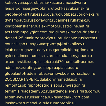
kokoroyari.spb.ru
blesna-kazan.ru
mossilver.ru
lenderoq.ru
sergeydobrin.ru
tochkazvuka.msk.ru
people-of-art.ru
bezzubova.ru
clubtibet.ru
orior-aks.ru
dynamoauto.ru
szk-favorit.ru
carlines.ru
flatnsk.ru
kingbolenskaner.ru
alex-motor.ru
astroline.net.ru
act1.spb.ru
polyglot.com.ru
gidlipetsk.ru
ooo-driada.ru
detsad125.ru
mir-zdoroviya.ru
bruslanovo.ru
siterem.ru
council.spb.ru
лодкипатриот.рф
kafekolizey.ru
iclub.net.ru
gazon-easy.ru
sugarepilekb.ru
grinox.ru
pylesostineco.ru
msts-ozarenie.ru
kameryjooan.ru
artemovskij.ru
dopler.spb.ru
aid70.ru
metall-perm.ru
ndm.msk.ru
ratingzooshop.ru
apiaccess.ru
globalautotrade.info
bezverhovskoe.ru
drsschool.ru
ZOOSMART.SPB.RU
dalakony.ru
medikijob.ru
remontt.spb.ru
photostudia.spb.ru
myragon.ru
terramia.ru
academy62.ru
gardengallereya.ru
rti.com.ru
artem-news.ru
biserinca.ru
krasnodarkurort.com
imshowtv.ru
mebel-v-tule.ru
mobtopik.ru