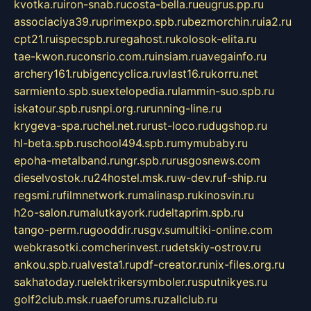
kvotka.ru
iron-snab.ru
costa-bella.ru
eugrus.pp.ru
associaciya39.ru
primexpo.spb.ru
bezmorchin.ru
ia2.ru
cpt21.ru
ispecspb.ru
regahost.ru
kolosok-elita.ru
tae-kwon.ru
consrio.com.ru
insiam.ru
avegainfo.ru
archery161.ru
bigencyclica.ru
vlast16.ru
korru.net
sarmiento.spb.su
extelopedia.ru
lammin-suo.spb.ru
iskatour.spb.ru
snpi.org.ru
running-line.ru
krygeva-spa.ru
chel.net.ru
rust-loco.ru
dugshop.ru
hl-beta.spb.ru
school494.spb.ru
mymubaby.ru
epoha-metalband.ru
ngr.spb.ru
rusgosnews.com
dieselvostok.ru
24hostel.msk.ru
w-dev.ru
f-ship.ru
regsmi.ru
filmnetwork.ru
malinasp.ru
kinosvin.ru
h2o-salon.ru
malutkayork.ru
deltaprim.spb.ru
tango-perm.ru
gooddir.ru
sgv.su
multiki-online.com
webkrasotki.com
cherinvest.ru
detskiy-ostrov.ru
ankou.spb.ru
alvesta1.ru
pdf-creator.ru
nix-files.org.ru
sakhatoday.ru
elektrikersymboler.ru
sputnikyes.ru
golf2club.msk.ru
aeforums.ru
zallclub.ru