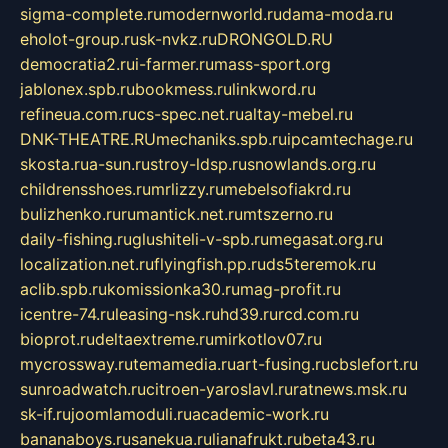
sigma-complete.ru
modernworld.ru
dama-moda.ru
eholot-group.ru
sk-nvkz.ru
DRONGOLD.RU
democratia2.ru
i-farmer.ru
mass-sport.org
jablonex.spb.ru
bookmess.ru
linkword.ru
refineua.com.ru
cs-spec.net.ru
altay-mebel.ru
DNK-THEATRE.RU
mechaniks.spb.ru
ipcamtechage.ru
skosta.ru
a-sun.ru
stroy-ldsp.ru
snowlands.org.ru
childrensshoes.ru
mrlizzy.ru
mebelsofiakrd.ru
bulizhenko.ru
rumantick.net.ru
mtszerno.ru
daily-fishing.ru
glushiteli-v-spb.ru
megasat.org.ru
localization.net.ru
flyingfish.pp.ru
ds5teremok.ru
aclib.spb.ru
komissionka30.ru
mag-profit.ru
icentre-74.ru
leasing-nsk.ru
hd39.ru
rcd.com.ru
bioprot.ru
deltaextreme.ru
mirkotlov07.ru
mycrossway.ru
temamedia.ru
art-fusing.ru
cbslefort.ru
sunroadwatch.ru
citroen-yaroslavl.ru
ratnews.msk.ru
sk-if.ru
joomlamoduli.ru
academic-work.ru
bananaboys.ru
sanekua.ru
lianafrukt.ru
beta43.ru