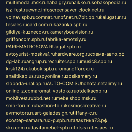
multimodal.msk.ru
habaigry.ru
haikko.ru
sobakopedia.ru
isz-fest.ru
ewnc.info
screensaver-clock.net.ru
volnav.spb.ru
comnat.ru
npf.net.ru
7bit.pp.ru
kalugatur.ru
tesiaes.ru
card.com.ru
kazanka.spb.ru
gildiya-kuznecov.ru
kameryboavision.ru
griffoncom.spb.ru
fabrika-emotsiy.ru
PARK-MATROSOVA.RU
agat.spb.ru
avtoyurist-moskva1.ru
hardware.org.ru
схема-авто.рф
dg-lab.ru
angrup.ru
recruiter.spb.ru
music8.spb.ru
krsk124.ru
kubok.spb.ru
romanofforex.ru
analitikaplus.ru
spyonline.ru
zosikamery.ru
sloboda-ural.pp.ru
AUTO-COM.SU
hohota.net
alimy.ru
online-z.com
aromat-vostoka.ru
otdelkaexp.ru
mobilvest.ru
bbd.net.ru
mebelshop.msk.ru
smp-forum.ru
bastion-td.ru
kosmoscreative.ru
avrmotors.ru
art-galadesign.ru
tiffany-c.ru
ecostep-samara.ru
d-p.spb.ru
галактика73.рф
sko.com.ru
davitamebel-spb.ru
fotsis.ru
tesiaes.ru