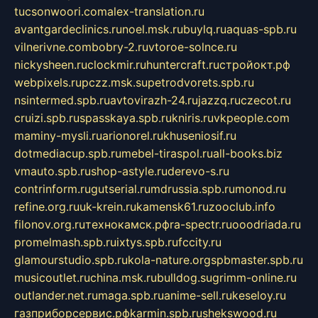
tucsonwoori.com
alex-translation.ru
avantgardeclinics.ru
noel.msk.ru
buylq.ru
aquas-spb.ru
vilnerivne.com
bobry-2.ru
vtoroe-solnce.ru
nickysheen.ru
clockmir.ru
huntercraft.ru
стройокт.рф
webpixels.ru
pczz.msk.su
petrodvorets.spb.ru
nsintermed.spb.ru
avtovirazh-24.ru
jazzq.ru
czecot.ru
cruizi.spb.ru
spasskaya.spb.ru
kniris.ru
vkpeople.com
maminy-mysli.ru
arionorel.ru
khuseniosif.ru
dotmediacup.spb.ru
mebel-tiraspol.ru
all-books.biz
vmauto.spb.ru
shop-astyle.ru
derevo-s.ru
contrinform.ru
gutserial.ru
mdrussia.spb.ru
monod.ru
refine.org.ru
uk-krein.ru
kamensk61.ru
zooclub.info
filonov.org.ru
технокамск.рф
ra-spectr.ru
ooodriada.ru
promelmash.spb.ru
ixtys.spb.ru
fccity.ru
glamourstudio.spb.ru
kola-nature.org
spbmaster.spb.ru
musicoutlet.ru
china.msk.ru
bulldog.su
grimm-online.ru
outlander.net.ru
maga.spb.ru
anime-sell.ru
keseloy.ru
газприборсервис.рф
karmin.spb.ru
shekswood.ru