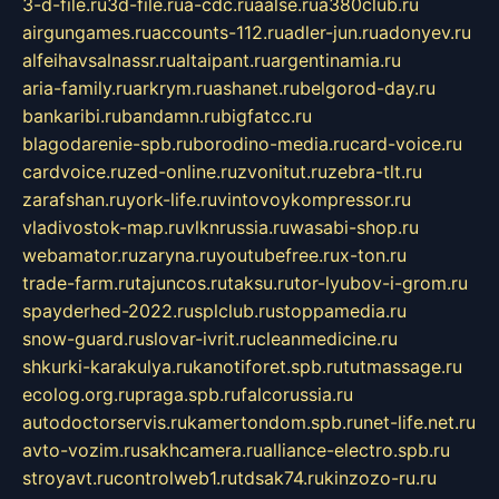
3-d-file.ru
3d-file.ru
a-cdc.ru
aalse.ru
a380club.ru
airgungames.ru
accounts-112.ru
adler-jun.ru
adonyev.ru
alfeihavsalnassr.ru
altaipant.ru
argentinamia.ru
aria-family.ru
arkrym.ru
ashanet.ru
belgorod-day.ru
bankaribi.ru
bandamn.ru
bigfatcc.ru
blagodarenie-spb.ru
borodino-media.ru
card-voice.ru
cardvoice.ru
zed-online.ru
zvonitut.ru
zebra-tlt.ru
zarafshan.ru
york-life.ru
vintovoykompressor.ru
vladivostok-map.ru
vlknrussia.ru
wasabi-shop.ru
webamator.ru
zaryna.ru
youtubefree.ru
x-ton.ru
trade-farm.ru
tajuncos.ru
taksu.ru
tor-lyubov-i-grom.ru
spayderhed-2022.ru
splclub.ru
stoppamedia.ru
snow-guard.ru
slovar-ivrit.ru
cleanmedicine.ru
shkurki-karakulya.ru
kanotiforet.spb.ru
tutmassage.ru
ecolog.org.ru
praga.spb.ru
falcorussia.ru
autodoctorservis.ru
kamertondom.spb.ru
net-life.net.ru
avto-vozim.ru
sakhcamera.ru
alliance-electro.spb.ru
stroyavt.ru
controlweb1.ru
tdsak74.ru
kinzozo-ru.ru