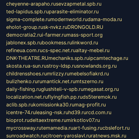
cheyenne-arapaho.ru
sevzapmetal.spb.ru
ted-lapidus.spb.ru
parasite-eliminator.ru
sigma-complete.ru
modernworld.ru
dama-moda.ru
eholot-group.ru
sk-nvkz.ru
DRONGOLD.RU
democratia2.ru
i-farmer.ru
mass-sport.org
jablonex.spb.ru
bookmess.ru
linkword.ru
refineua.com.ru
cs-spec.net.ru
altay-mebel.ru
DNK-THEATRE.RU
mechaniks.spb.ru
ipcamtechage.ru
skosta.ru
a-sun.ru
stroy-ldsp.ru
snowlands.org.ru
childrensshoes.ru
mrlizzy.ru
mebelsofiakrd.ru
bulizhenko.ru
rumantick.net.ru
mtszerno.ru
daily-fishing.ru
glushiteli-v-spb.ru
megasat.org.ru
localization.net.ru
flyingfish.pp.ru
ds5teremok.ru
aclib.spb.ru
komissionka30.ru
mag-profit.ru
icentre-74.ru
leasing-nsk.ru
hd39.ru
rcd.com.ru
bioprot.ru
deltaextreme.ru
mirkotlov07.ru
mycrossway.ru
temamedia.ru
art-fusing.ru
cbslefort.ru
sunroadwatch.ru
citroen-yaroslavl.ru
ratnews.msk.ru