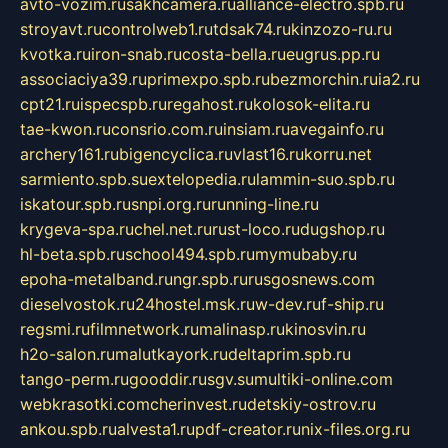
avto-vozim.ru
sakhcamera.ru
alliance-electro.spb.ru
stroyavt.ru
controlweb1.ru
tdsak74.ru
kinzozo-ru.ru
kvotka.ru
iron-snab.ru
costa-bella.ru
eugrus.pp.ru
associaciya39.ru
primexpo.spb.ru
bezmorchin.ru
ia2.ru
cpt21.ru
ispecspb.ru
regahost.ru
kolosok-elita.ru
tae-kwon.ru
consrio.com.ru
insiam.ru
avegainfo.ru
archery161.ru
bigencyclica.ru
vlast16.ru
korru.net
sarmiento.spb.su
extelopedia.ru
lammin-suo.spb.ru
iskatour.spb.ru
snpi.org.ru
running-line.ru
krygeva-spa.ru
chel.net.ru
rust-loco.ru
dugshop.ru
hl-beta.spb.ru
school494.spb.ru
mymubaby.ru
epoha-metalband.ru
ngr.spb.ru
rusgosnews.com
dieselvostok.ru
24hostel.msk.ru
w-dev.ru
f-ship.ru
regsmi.ru
filmnetwork.ru
malinasp.ru
kinosvin.ru
h2o-salon.ru
malutkayork.ru
deltaprim.spb.ru
tango-perm.ru
gooddir.ru
sgv.su
multiki-online.com
webkrasotki.com
cherinvest.ru
detskiy-ostrov.ru
ankou.spb.ru
alvesta1.ru
pdf-creator.ru
nix-files.org.ru