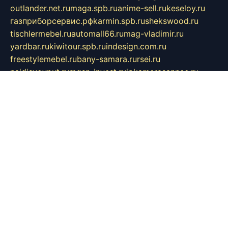
outlander.net.ru
maga.spb.ru
anime-sell.ru
keseloy.ru
газприборсервис.рф
karmin.spb.ru
shekswood.ru
tischlermebel.ru
automall66.ru
mag-vladimir.ru
yardbar.ru
kiwitour.spb.ru
indesign.com.ru
freestylemebel.ru
bany-samara.ru
rsei.ru
naidisvoyput.ru
mgsn-invest.ru
ipkamerasannce.ru
alicante-house.ru
ibelka74.ru
cozyhouse.info
vlkargalev-studio.ru
700mb.ru
figura-ufa.ru
alina-live.ru
belarusiannews.ru
womenknow.ru
dos-vniimk.ru
sega.net.ru
dv.net.ru
phenomenonsofhistory.com
telesputnik.net.ru
wall.pp.ru
pylesosroidmi.ru
gtc-clan.ru
cligs.ru
bibikazap.ru
popova.org.ru
netwhistler.spb.ru
bellvil.ru
bonzon.ru
iss-vladik.ru
defiparis.net.ru
las-gryzas.ru
amku.ru
electednews.spb.ru
feather.org.ru
spar72.ru
tankiigri.ru
dominus.com.ru
ibtree.ru
sanykool.pp.ru
unixlib.org.ru
menatep.spb.ru
gartenterrassen.ru
printeka.ru
skvozilka.com.ru
parkovka-pub.ru
lovemobi.ru
art-ru.ru