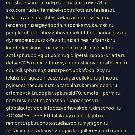
ecostep-samara.ru
d-p.spb.ru
галактика73.рф
sko.com.ru
davitamebel-spb.ru
fotsis.ru
tesiaes.ru
kokoroyari.spb.ru
blesna-kazan.ru
mossilver.ru
lenderoq.ru
sergeydobrin.ru
tochkazvuka.msk.ru
people-of-art.ru
bezzubova.ru
clubtibet.ru
orior-aks.ru
dynamoauto.ru
szk-favorit.ru
carlines.ru
flatnsk.ru
kingbolenskaner.ru
alex-motor.ru
astroline.net.ru
act1.spb.ru
polyglot.com.ru
gidlipetsk.ru
ooo-driada.ru
detsad125.ru
mir-zdoroviya.ru
bruslanovo.ru
siterem.ru
council.spb.ru
лодкипатриот.рф
kafekolizey.ru
iclub.net.ru
gazon-easy.ru
sugarepilekb.ru
grinox.ru
pylesostineco.ru
msts-ozarenie.ru
kameryjooan.ru
artemovskij.ru
dopler.spb.ru
aid70.ru
metall-perm.ru
ndm.msk.ru
ratingzooshop.ru
apiaccess.ru
globalautotrade.info
bezverhovskoe.ru
drsschool.ru
ZOOSMART.SPB.RU
dalakony.ru
medikijob.ru
remontt.spb.ru
photostudia.spb.ru
myragon.ru
terramia.ru
academy62.ru
gardengallereya.ru
rti.com.ru