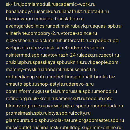
sk-if.ru
joomlamoduli.ru
academic-work.ru
bananaboys.ru
sanekua.ru
lianafrukt.ru
beta43.ru
tucsonwoori.com
alex-translation.ru
avantgardeclinics.ru
noel.msk.ru
buylq.ru
aquas-spb.ru
vilnerivne.com
bobry-2.ru
vtoroe-solnce.ru
nickysheen.ru
clockmir.ru
huntercraft.ru
стройокт.рф
webpixels.ru
pczz.msk.su
petrodvorets.spb.ru
nsintermed.spb.ru
avtovirazh-24.ru
jazzq.ru
czecot.ru
cruizi.spb.ru
spasskaya.spb.ru
kniris.ru
vkpeople.com
maminy-mysli.ru
arionorel.ru
khuseniosif.ru
dotmediacup.spb.ru
mebel-tiraspol.ru
all-books.biz
vmauto.spb.ru
shop-astyle.ru
derevo-s.ru
contrinform.ru
gutserial.ru
mdrussia.spb.ru
monod.ru
refine.org.ru
uk-krein.ru
kamensk61.ru
zooclub.info
filonov.org.ru
технокамск.рф
ra-spectr.ru
ooodriada.ru
promelmash.spb.ru
ixtys.spb.ru
fccity.ru
glamourstudio.spb.ru
kola-nature.org
spbmaster.spb.ru
musicoutlet.ru
china.msk.ru
bulldog.su
grimm-online.ru