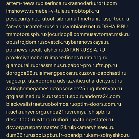
artem-news.ru
biserinca.ru
krasnodarkurort.com
imshowtv.ru
mebel-v-tule.ru
mobtopik.ru
pcsecurity.net.ru
tool-sib.ru
multimetrunit.ru
sp-tour.ru
fan-cs.ru
santeh-russia.ru
symbian9.net.ru
DSHAIR.RU
tmmotors.spb.ru
xjocuricopii.com
musavtomat.msk.ru
obustrojdom.ru
sovetcik.ru
ybaranovskaya.ru
ppknews.ru
cult-alshei.ru
JAPANRUSSIA.RU
proekciyamebel.ru
imper-finans.ru
rim.org.ru
glamourai.ru
brassminus.ru
zabor-pro.ru
ftn.pp.ru
dorogoe58.ru
laimengpacker.ru
kuzova-zapchasti.ru
sageerp.ru
taxodrom.ru
dsrazvitie.ru
hardcity.net.ru
ratinghomegames.ru
topservice25.ru
gubernyan.ru
gtglasslined.ru
ii4.ru
tssport.spb.ru
andorra24.com
blackwallstreet.ru
oboimos.ru
optim-doors.com.ru
ikuch.ru
nycr.org.ru
npa21.ru
vremya-ch.spb.ru
desert000.ru
ivtorgi.ru
ifiori.ru
catalog-statei.ru
dcv.org.ru
spetsmaster174.ru
ipkameryhiseeu.ru
dum26.ru
ruspol.spb.ru
fr-opendp.ru
kam-solnyshko.ru