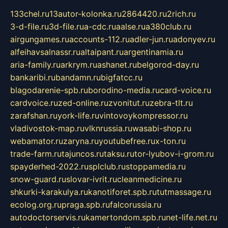
133chel.ru
13autor-kolonka.ru
2864420.ru
2rich.ru
3-d-file.ru
3d-file.ru
a-cdc.ru
aalse.ru
a380club.ru
airgungames.ru
accounts-112.ru
adler-jun.ru
adonyev.ru
alfeihavsalnassr.ru
altaipant.ru
argentinamia.ru
aria-family.ru
arkrym.ru
ashanet.ru
belgorod-day.ru
bankaribi.ru
bandamn.ru
bigfatcc.ru
blagodarenie-spb.ru
borodino-media.ru
card-voice.ru
cardvoice.ru
zed-online.ru
zvonitut.ru
zebra-tlt.ru
zarafshan.ru
york-life.ru
vintovoykompressor.ru
vladivostok-map.ru
vlknrussia.ru
wasabi-shop.ru
webamator.ru
zaryna.ru
youtubefree.ru
x-ton.ru
trade-farm.ru
tajuncos.ru
taksu.ru
tor-lyubov-i-grom.ru
spayderhed-2022.ru
splclub.ru
stoppamedia.ru
snow-guard.ru
slovar-ivrit.ru
cleanmedicine.ru
shkurki-karakulya.ru
kanotiforet.spb.ru
tutmassage.ru
ecolog.org.ru
praga.spb.ru
falcorussia.ru
autodoctorservis.ru
kamertondom.spb.ru
net-life.net.ru