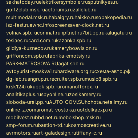
sakhatoday.ru
elektrikersymboler.ru
sputnikyes.ru
golf2club.msk.ru
aeforums.ru
zallclub.ru
multimodal.msk.ru
habaigry.ru
haikko.ru
sobakopedia.ru
isz-fest.ru
ewnc.info
screensaver-clock.net.ru
volnav.spb.ru
comnat.ru
npf.net.ru
7bit.pp.ru
kalugatur.ru
tesiaes.ru
card.com.ru
kazanka.spb.ru
gildiya-kuznecov.ru
kameryboavision.ru
griffoncom.spb.ru
fabrika-emotsiy.ru
PARK-MATROSOVA.RU
agat.spb.ru
avtoyurist-moskva1.ru
hardware.org.ru
схема-авто.рф
dg-lab.ru
angrup.ru
recruiter.spb.ru
music8.spb.ru
krsk124.ru
kubok.spb.ru
romanofforex.ru
analitikaplus.ru
spyonline.ru
zosikamery.ru
sloboda-ural.pp.ru
AUTO-COM.SU
hohota.net
alimy.ru
online-z.com
aromat-vostoka.ru
otdelkaexp.ru
mobilvest.ru
bbd.net.ru
mebelshop.msk.ru
smp-forum.ru
bastion-td.ru
kosmoscreative.ru
avrmotors.ru
art-galadesign.ru
tiffany-c.ru