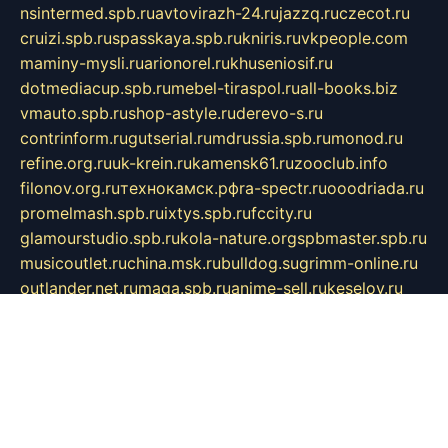
nsintermed.spb.ru
avtovirazh-24.ru
jazzq.ru
czecot.ru
cruizi.spb.ru
spasskaya.spb.ru
kniris.ru
vkpeople.com
maminy-mysli.ru
arionorel.ru
khuseniosif.ru
dotmediacup.spb.ru
mebel-tiraspol.ru
all-books.biz
vmauto.spb.ru
shop-astyle.ru
derevo-s.ru
contrinform.ru
gutserial.ru
mdrussia.spb.ru
monod.ru
refine.org.ru
uk-krein.ru
kamensk61.ru
zooclub.info
filonov.org.ru
технокамск.рф
ra-spectr.ru
ooodriada.ru
promelmash.spb.ru
ixtys.spb.ru
fccity.ru
glamourstudio.spb.ru
kola-nature.org
spbmaster.spb.ru
musicoutlet.ru
china.msk.ru
bulldog.su
grimm-online.ru
outlander.net.ru
maga.spb.ru
anime-sell.ru
keseloy.ru
газприборсервис.рф
karmin.spb.ru
shekswood.ru
tischlermebel.ru
automall66.ru
mag-vladimir.ru
yardbar.ru
kiwitour.spb.ru
indesign.com.ru
freestylemebel.ru
bany-samara.ru
rsei.ru
naidisvoyput.ru
mgsn-invest.ru
ipkamerasannce.ru
alicante-house.ru
ibelka74.ru
cozyhouse.info