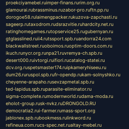
proekciyamebel.ru
imper-finans.ru
rim.org.ru
glamourai.ru
brassminus.ru
zabor-pro.ru
ftn.pp.ru
dorogoe58.ru
laimengpacker.ru
kuzova-zapchasti.ru
sageerp.ru
taxodrom.ru
dsrazvitie.ru
hardcity.net.ru
ratinghomegames.ru
topservice25.ru
gubernyan.ru
gtglasslined.ru
ii4.ru
tssport.spb.ru
andorra24.com
blackwallstreet.ru
oboimos.ru
optim-doors.com.ru
ikuch.ru
nycr.org.ru
npa21.ru
vremya-ch.spb.ru
desert000.ru
ivtorgi.ru
ifiori.ru
catalog-statei.ru
dcv.org.ru
spetsmaster174.ru
ipkameryhiseeu.ru
dum26.ru
ruspol.spb.ru
fr-opendp.ru
kam-solnyshko.ru
cheyenne-arapaho.ru
sevzapmetal.spb.ru
ted-lapidus.spb.ru
parasite-eliminator.ru
sigma-complete.ru
modernworld.ru
dama-moda.ru
eholot-group.ru
sk-nvkz.ru
DRONGOLD.RU
democratia2.ru
i-farmer.ru
mass-sport.org
jablonex.spb.ru
bookmess.ru
linkword.ru
refineua.com.ru
cs-spec.net.ru
altay-mebel.ru