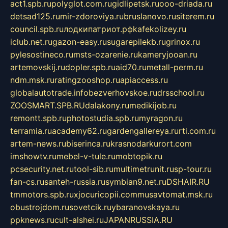
act1.spb.ru
polyglot.com.ru
gidlipetsk.ru
ooo-driada.ru
detsad125.ru
mir-zdoroviya.ru
bruslanovo.ru
siterem.ru
council.spb.ru
лодкипатриот.рф
kafekolizey.ru
iclub.net.ru
gazon-easy.ru
sugarepilekb.ru
grinox.ru
pylesostineco.ru
msts-ozarenie.ru
kameryjooan.ru
artemovskij.ru
dopler.spb.ru
aid70.ru
metall-perm.ru
ndm.msk.ru
ratingzooshop.ru
apiaccess.ru
globalautotrade.info
bezverhovskoe.ru
drsschool.ru
ZOOSMART.SPB.RU
dalakony.ru
medikijob.ru
remontt.spb.ru
photostudia.spb.ru
myragon.ru
terramia.ru
academy62.ru
gardengallereya.ru
rti.com.ru
artem-news.ru
biserinca.ru
krasnodarkurort.com
imshowtv.ru
mebel-v-tule.ru
mobtopik.ru
pcsecurity.net.ru
tool-sib.ru
multimetrunit.ru
sp-tour.ru
fan-cs.ru
santeh-russia.ru
symbian9.net.ru
DSHAIR.RU
tmmotors.spb.ru
xjocuricopii.com
musavtomat.msk.ru
obustrojdom.ru
sovetcik.ru
ybaranovskaya.ru
ppknews.ru
cult-alshei.ru
JAPANRUSSIA.RU