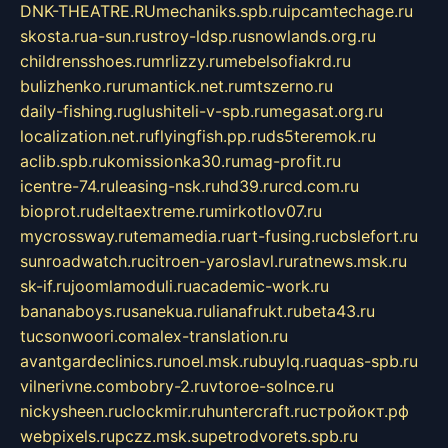
DNK-THEATRE.RU
mechaniks.spb.ru
ipcamtechage.ru
skosta.ru
a-sun.ru
stroy-ldsp.ru
snowlands.org.ru
childrensshoes.ru
mrlizzy.ru
mebelsofiakrd.ru
bulizhenko.ru
rumantick.net.ru
mtszerno.ru
daily-fishing.ru
glushiteli-v-spb.ru
megasat.org.ru
localization.net.ru
flyingfish.pp.ru
ds5teremok.ru
aclib.spb.ru
komissionka30.ru
mag-profit.ru
icentre-74.ru
leasing-nsk.ru
hd39.ru
rcd.com.ru
bioprot.ru
deltaextreme.ru
mirkotlov07.ru
mycrossway.ru
temamedia.ru
art-fusing.ru
cbslefort.ru
sunroadwatch.ru
citroen-yaroslavl.ru
ratnews.msk.ru
sk-if.ru
joomlamoduli.ru
academic-work.ru
bananaboys.ru
sanekua.ru
lianafrukt.ru
beta43.ru
tucsonwoori.com
alex-translation.ru
avantgardeclinics.ru
noel.msk.ru
buylq.ru
aquas-spb.ru
vilnerivne.com
bobry-2.ru
vtoroe-solnce.ru
nickysheen.ru
clockmir.ru
huntercraft.ru
стройокт.рф
webpixels.ru
pczz.msk.su
petrodvorets.spb.ru