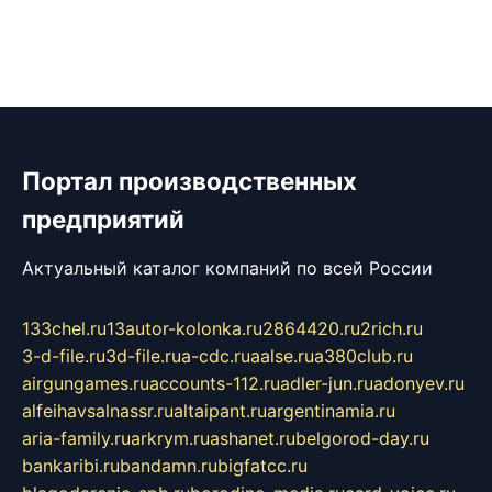
Портал производственных
предприятий
Актуальный каталог компаний по всей России
133chel.ru
13autor-kolonka.ru
2864420.ru
2rich.ru
3-d-file.ru
3d-file.ru
a-cdc.ru
aalse.ru
a380club.ru
airgungames.ru
accounts-112.ru
adler-jun.ru
adonyev.ru
alfeihavsalnassr.ru
altaipant.ru
argentinamia.ru
aria-family.ru
arkrym.ru
ashanet.ru
belgorod-day.ru
bankaribi.ru
bandamn.ru
bigfatcc.ru