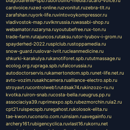
blagodarenie-spb.ru
borodino-media.ru
card-voice.ru
cardvoice.ru
zed-online.ru
zvonitut.ru
zebra-tlt.ru
zarafshan.ru
york-life.ru
vintovoykompressor.ru
vladivostok-map.ru
vlknrussia.ru
wasabi-shop.ru
webamator.ru
zaryna.ru
youtubefree.ru
x-ton.ru
trade-farm.ru
tajuncos.ru
taksu.ru
tor-lyubov-i-grom.ru
spayderhed-2022.ru
splclub.ru
stoppamedia.ru
snow-guard.ru
slovar-ivrit.ru
cleanmedicine.ru
shkurki-karakulya.ru
kanotiforet.spb.ru
tutmassage.ru
ecolog.org.ru
praga.spb.ru
falcorussia.ru
autodoctorservis.ru
kamertondom.spb.ru
net-life.net.ru
avto-vozim.ru
sakhcamera.ru
alliance-electro.spb.ru
stroyavt.ru
controlweb1.ru
tdsak74.ru
kinzozo-ru.ru
kvotka.ru
iron-snab.ru
costa-bella.ru
eugrus.pp.ru
associaciya39.ru
primexpo.spb.ru
bezmorchin.ru
ia2.ru
cpt21.ru
ispecspb.ru
regahost.ru
kolosok-elita.ru
tae-kwon.ru
consrio.com.ru
insiam.ru
avegainfo.ru
archery161.ru
bigencyclica.ru
vlast16.ru
korru.net