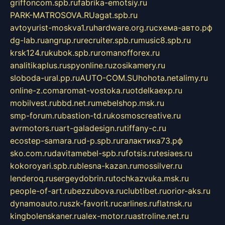
griffoncom.spb.ru
fabrika-emotsiy.ru
PARK-MATROSOVA.RU
agat.spb.ru
avtoyurist-moskva1.ru
hardware.org.ru
схема-авто.рф
dg-lab.ru
angrup.ru
recruiter.spb.ru
music8.spb.ru
krsk124.ru
kubok.spb.ru
romanofforex.ru
analitikaplus.ru
spyonline.ru
zosikamery.ru
sloboda-ural.pp.ru
AUTO-COM.SU
hohota.net
alimy.ru
online-z.com
aromat-vostoka.ru
otdelkaexp.ru
mobilvest.ru
bbd.net.ru
mebelshop.msk.ru
smp-forum.ru
bastion-td.ru
kosmoscreative.ru
avrmotors.ru
art-galadesign.ru
tiffany-c.ru
ecostep-samara.ru
d-p.spb.ru
галактика73.рф
sko.com.ru
davitamebel-spb.ru
fotsis.ru
tesiaes.ru
kokoroyari.spb.ru
blesna-kazan.ru
mossilver.ru
lenderoq.ru
sergeydobrin.ru
tochkazvuka.msk.ru
people-of-art.ru
bezzubova.ru
clubtibet.ru
orior-aks.ru
dynamoauto.ru
szk-favorit.ru
carlines.ru
flatnsk.ru
kingbolenskaner.ru
alex-motor.ru
astroline.net.ru