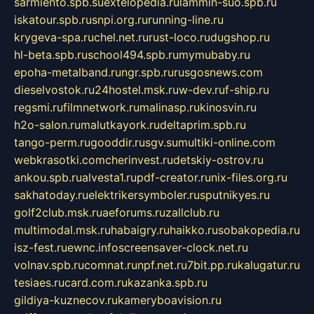
sarmiento.spb.su
extelopedia.ru
lammin-suo.spb.ru
iskatour.spb.ru
snpi.org.ru
running-line.ru
krygeva-spa.ru
chel.net.ru
rust-loco.ru
dugshop.ru
hl-beta.spb.ru
school494.spb.ru
mymubaby.ru
epoha-metalband.ru
ngr.spb.ru
rusgosnews.com
dieselvostok.ru
24hostel.msk.ru
w-dev.ru
f-ship.ru
regsmi.ru
filmnetwork.ru
malinasp.ru
kinosvin.ru
h2o-salon.ru
malutkayork.ru
deltaprim.spb.ru
tango-perm.ru
gooddir.ru
sgv.su
multiki-online.com
webkrasotki.com
cherinvest.ru
detskiy-ostrov.ru
ankou.spb.ru
alvesta1.ru
pdf-creator.ru
nix-files.org.ru
sakhatoday.ru
elektrikersymboler.ru
sputnikyes.ru
golf2club.msk.ru
aeforums.ru
zallclub.ru
multimodal.msk.ru
habaigry.ru
haikko.ru
sobakopedia.ru
isz-fest.ru
ewnc.info
screensaver-clock.net.ru
volnav.spb.ru
comnat.ru
npf.net.ru
7bit.pp.ru
kalugatur.ru
tesiaes.ru
card.com.ru
kazanka.spb.ru
gildiya-kuznecov.ru
kameryboavision.ru