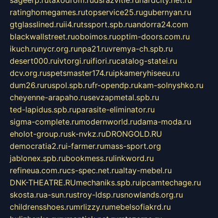
sageerp.ru
taxodrom.ru
dsrazvitie.ru
hardcity.net.ru
ratinghomegames.ru
topservice25.ru
gubernyan.ru
gtglasslined.ru
ii4.ru
tssport.spb.ru
andorra24.com
blackwallstreet.ru
oboimos.ru
optim-doors.com.ru
ikuch.ru
nycr.org.ru
npa21.ru
vremya-ch.spb.ru
desert000.ru
ivtorgi.ru
ifiori.ru
catalog-statei.ru
dcv.org.ru
spetsmaster174.ru
ipkameryhiseeu.ru
dum26.ru
ruspol.spb.ru
fr-opendp.ru
kam-solnyshko.ru
cheyenne-arapaho.ru
sevzapmetal.spb.ru
ted-lapidus.spb.ru
parasite-eliminator.ru
sigma-complete.ru
modernworld.ru
dama-moda.ru
eholot-group.ru
sk-nvkz.ru
DRONGOLD.RU
democratia2.ru
i-farmer.ru
mass-sport.org
jablonex.spb.ru
bookmess.ru
linkword.ru
refineua.com.ru
cs-spec.net.ru
altay-mebel.ru
DNK-THEATRE.RU
mechaniks.spb.ru
ipcamtechage.ru
skosta.ru
a-sun.ru
stroy-ldsp.ru
snowlands.org.ru
childrensshoes.ru
mrlizzy.ru
mebelsofiakrd.ru