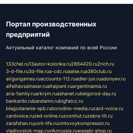
Портал производственных
предприятий
Актуальный каталог компаний по всей России
133chel.ru
13autor-kolonka.ru
2864420.ru
2rich.ru
3-d-file.ru
3d-file.ru
a-cdc.ru
aalse.ru
a380club.ru
airgungames.ru
accounts-112.ru
adler-jun.ru
adonyev.ru
alfeihavsalnassr.ru
altaipant.ru
argentinamia.ru
aria-family.ru
arkrym.ru
ashanet.ru
belgorod-day.ru
bankaribi.ru
bandamn.ru
bigfatcc.ru
blagodarenie-spb.ru
borodino-media.ru
card-voice.ru
cardvoice.ru
zed-online.ru
zvonitut.ru
zebra-tlt.ru
zarafshan.ru
york-life.ru
vintovoykompressor.ru
vladivostok-map.ru
vlknrussia.ru
wasabi-shop.ru