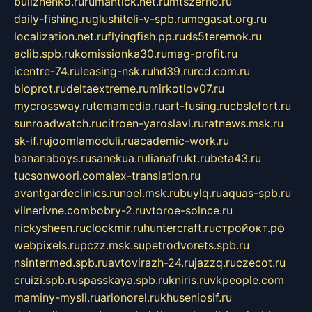
bulizhenko.ru
rumantick.net.ru
mtszerno.ru
daily-fishing.ru
glushiteli-v-spb.ru
megasat.org.ru
localization.net.ru
flyingfish.pp.ru
ds5teremok.ru
aclib.spb.ru
komissionka30.ru
mag-profit.ru
icentre-74.ru
leasing-nsk.ru
hd39.ru
rcd.com.ru
bioprot.ru
deltaextreme.ru
mirkotlov07.ru
mycrossway.ru
temamedia.ru
art-fusing.ru
cbslefort.ru
sunroadwatch.ru
citroen-yaroslavl.ru
ratnews.msk.ru
sk-if.ru
joomlamoduli.ru
academic-work.ru
bananaboys.ru
sanekua.ru
lianafrukt.ru
beta43.ru
tucsonwoori.com
alex-translation.ru
avantgardeclinics.ru
noel.msk.ru
buylq.ru
aquas-spb.ru
vilnerivne.com
bobry-2.ru
vtoroe-solnce.ru
nickysheen.ru
clockmir.ru
huntercraft.ru
стройокт.рф
webpixels.ru
pczz.msk.su
petrodvorets.spb.ru
nsintermed.spb.ru
avtovirazh-24.ru
jazzq.ru
czecot.ru
cruizi.spb.ru
spasskaya.spb.ru
kniris.ru
vkpeople.com
maminy-mysli.ru
arionorel.ru
khuseniosif.ru