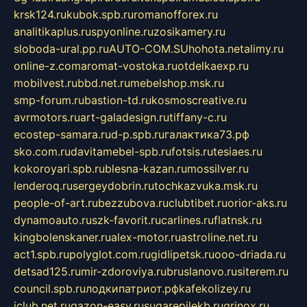
krsk124.ru
kubok.spb.ru
romanofforex.ru
analitikaplus.ru
spyonline.ru
zosikamery.ru
sloboda-ural.pp.ru
AUTO-COM.SU
hohota.net
alimy.ru
online-z.com
aromat-vostoka.ru
otdelkaexp.ru
mobilvest.ru
bbd.net.ru
mebelshop.msk.ru
smp-forum.ru
bastion-td.ru
kosmoscreative.ru
avrmotors.ru
art-galadesign.ru
tiffany-c.ru
ecostep-samara.ru
d-p.spb.ru
галактика73.рф
sko.com.ru
davitamebel-spb.ru
fotsis.ru
tesiaes.ru
kokoroyari.spb.ru
blesna-kazan.ru
mossilver.ru
lenderoq.ru
sergeydobrin.ru
tochkazvuka.msk.ru
people-of-art.ru
bezzubova.ru
clubtibet.ru
orior-aks.ru
dynamoauto.ru
szk-favorit.ru
carlines.ru
flatnsk.ru
kingbolenskaner.ru
alex-motor.ru
astroline.net.ru
act1.spb.ru
polyglot.com.ru
gidlipetsk.ru
ooo-driada.ru
detsad125.ru
mir-zdoroviya.ru
bruslanovo.ru
siterem.ru
council.spb.ru
лодкипатриот.рф
kafekolizey.ru
iclub.net.ru
gazon-easy.ru
sugarepilekb.ru
grinox.ru