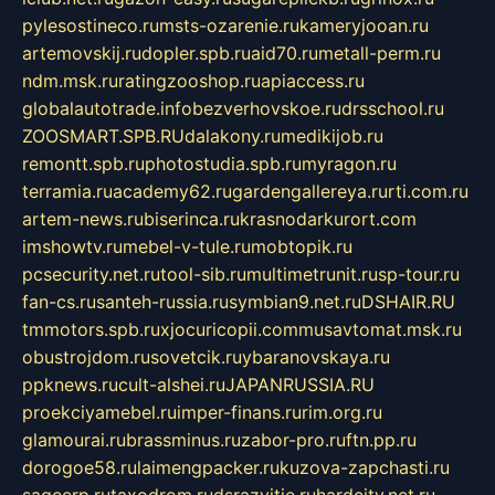
pylesostineco.ru
msts-ozarenie.ru
kameryjooan.ru
artemovskij.ru
dopler.spb.ru
aid70.ru
metall-perm.ru
ndm.msk.ru
ratingzooshop.ru
apiaccess.ru
globalautotrade.info
bezverhovskoe.ru
drsschool.ru
ZOOSMART.SPB.RU
dalakony.ru
medikijob.ru
remontt.spb.ru
photostudia.spb.ru
myragon.ru
terramia.ru
academy62.ru
gardengallereya.ru
rti.com.ru
artem-news.ru
biserinca.ru
krasnodarkurort.com
imshowtv.ru
mebel-v-tule.ru
mobtopik.ru
pcsecurity.net.ru
tool-sib.ru
multimetrunit.ru
sp-tour.ru
fan-cs.ru
santeh-russia.ru
symbian9.net.ru
DSHAIR.RU
tmmotors.spb.ru
xjocuricopii.com
musavtomat.msk.ru
obustrojdom.ru
sovetcik.ru
ybaranovskaya.ru
ppknews.ru
cult-alshei.ru
JAPANRUSSIA.RU
proekciyamebel.ru
imper-finans.ru
rim.org.ru
glamourai.ru
brassminus.ru
zabor-pro.ru
ftn.pp.ru
dorogoe58.ru
laimengpacker.ru
kuzova-zapchasti.ru