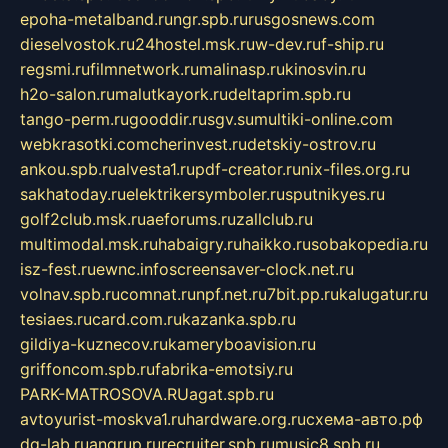
epoha-metalband.ru
ngr.spb.ru
rusgosnews.com
dieselvostok.ru
24hostel.msk.ru
w-dev.ru
f-ship.ru
regsmi.ru
filmnetwork.ru
malinasp.ru
kinosvin.ru
h2o-salon.ru
malutkayork.ru
deltaprim.spb.ru
tango-perm.ru
gooddir.ru
sgv.su
multiki-online.com
webkrasotki.com
cherinvest.ru
detskiy-ostrov.ru
ankou.spb.ru
alvesta1.ru
pdf-creator.ru
nix-files.org.ru
sakhatoday.ru
elektrikersymboler.ru
sputnikyes.ru
golf2club.msk.ru
aeforums.ru
zallclub.ru
multimodal.msk.ru
habaigry.ru
haikko.ru
sobakopedia.ru
isz-fest.ru
ewnc.info
screensaver-clock.net.ru
volnav.spb.ru
comnat.ru
npf.net.ru
7bit.pp.ru
kalugatur.ru
tesiaes.ru
card.com.ru
kazanka.spb.ru
gildiya-kuznecov.ru
kameryboavision.ru
griffoncom.spb.ru
fabrika-emotsiy.ru
PARK-MATROSOVA.RU
agat.spb.ru
avtoyurist-moskva1.ru
hardware.org.ru
схема-авто.рф
dg-lab.ru
angrup.ru
recruiter.spb.ru
music8.spb.ru