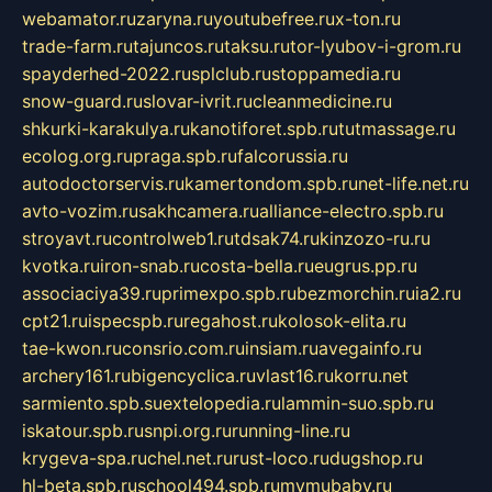
webamator.ru
zaryna.ru
youtubefree.ru
x-ton.ru
trade-farm.ru
tajuncos.ru
taksu.ru
tor-lyubov-i-grom.ru
spayderhed-2022.ru
splclub.ru
stoppamedia.ru
snow-guard.ru
slovar-ivrit.ru
cleanmedicine.ru
shkurki-karakulya.ru
kanotiforet.spb.ru
tutmassage.ru
ecolog.org.ru
praga.spb.ru
falcorussia.ru
autodoctorservis.ru
kamertondom.spb.ru
net-life.net.ru
avto-vozim.ru
sakhcamera.ru
alliance-electro.spb.ru
stroyavt.ru
controlweb1.ru
tdsak74.ru
kinzozo-ru.ru
kvotka.ru
iron-snab.ru
costa-bella.ru
eugrus.pp.ru
associaciya39.ru
primexpo.spb.ru
bezmorchin.ru
ia2.ru
cpt21.ru
ispecspb.ru
regahost.ru
kolosok-elita.ru
tae-kwon.ru
consrio.com.ru
insiam.ru
avegainfo.ru
archery161.ru
bigencyclica.ru
vlast16.ru
korru.net
sarmiento.spb.su
extelopedia.ru
lammin-suo.spb.ru
iskatour.spb.ru
snpi.org.ru
running-line.ru
krygeva-spa.ru
chel.net.ru
rust-loco.ru
dugshop.ru
hl-beta.spb.ru
school494.spb.ru
mymubaby.ru