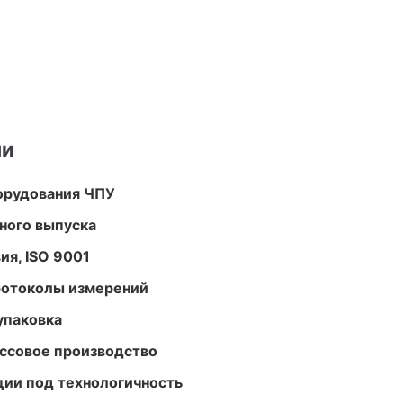
ми
орудования ЧПУ
ного выпуска
ия, ISO 9001
ротоколы измерений
упаковка
ассовое производство
ции под технологичность