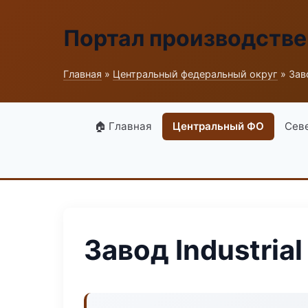
Портал производств
Главная
»
Центральный федеральный округ
» Заво
🏠 Главная
Центральный ФО
Сев
Завод Industrial