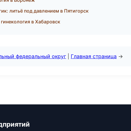
огия в Воронеж
тик: литьё под давлением в Пятигорск
я гинекология в Хабаровск
альный федеральный округ
|
Главная страница
→
дприятий