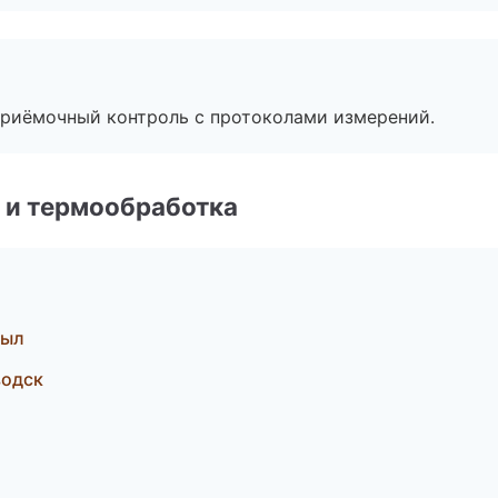
приёмочный контроль с протоколами измерений.
 и термообработка
зыл
водск