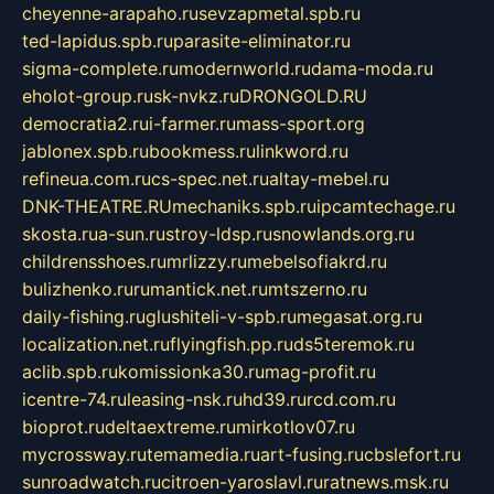
cheyenne-arapaho.ru
sevzapmetal.spb.ru
ted-lapidus.spb.ru
parasite-eliminator.ru
sigma-complete.ru
modernworld.ru
dama-moda.ru
eholot-group.ru
sk-nvkz.ru
DRONGOLD.RU
democratia2.ru
i-farmer.ru
mass-sport.org
jablonex.spb.ru
bookmess.ru
linkword.ru
refineua.com.ru
cs-spec.net.ru
altay-mebel.ru
DNK-THEATRE.RU
mechaniks.spb.ru
ipcamtechage.ru
skosta.ru
a-sun.ru
stroy-ldsp.ru
snowlands.org.ru
childrensshoes.ru
mrlizzy.ru
mebelsofiakrd.ru
bulizhenko.ru
rumantick.net.ru
mtszerno.ru
daily-fishing.ru
glushiteli-v-spb.ru
megasat.org.ru
localization.net.ru
flyingfish.pp.ru
ds5teremok.ru
aclib.spb.ru
komissionka30.ru
mag-profit.ru
icentre-74.ru
leasing-nsk.ru
hd39.ru
rcd.com.ru
bioprot.ru
deltaextreme.ru
mirkotlov07.ru
mycrossway.ru
temamedia.ru
art-fusing.ru
cbslefort.ru
sunroadwatch.ru
citroen-yaroslavl.ru
ratnews.msk.ru