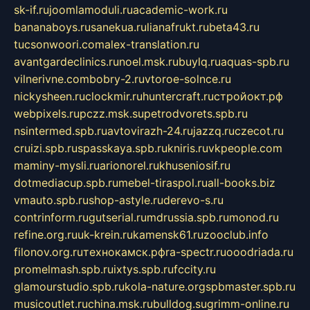
sk-if.ru
joomlamoduli.ru
academic-work.ru
bananaboys.ru
sanekua.ru
lianafrukt.ru
beta43.ru
tucsonwoori.com
alex-translation.ru
avantgardeclinics.ru
noel.msk.ru
buylq.ru
aquas-spb.ru
vilnerivne.com
bobry-2.ru
vtoroe-solnce.ru
nickysheen.ru
clockmir.ru
huntercraft.ru
стройокт.рф
webpixels.ru
pczz.msk.su
petrodvorets.spb.ru
nsintermed.spb.ru
avtovirazh-24.ru
jazzq.ru
czecot.ru
cruizi.spb.ru
spasskaya.spb.ru
kniris.ru
vkpeople.com
maminy-mysli.ru
arionorel.ru
khuseniosif.ru
dotmediacup.spb.ru
mebel-tiraspol.ru
all-books.biz
vmauto.spb.ru
shop-astyle.ru
derevo-s.ru
contrinform.ru
gutserial.ru
mdrussia.spb.ru
monod.ru
refine.org.ru
uk-krein.ru
kamensk61.ru
zooclub.info
filonov.org.ru
технокамск.рф
ra-spectr.ru
ooodriada.ru
promelmash.spb.ru
ixtys.spb.ru
fccity.ru
glamourstudio.spb.ru
kola-nature.org
spbmaster.spb.ru
musicoutlet.ru
china.msk.ru
bulldog.su
grimm-online.ru