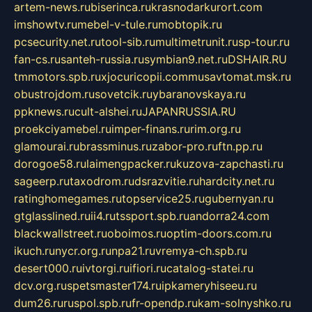
artem-news.ru
biserinca.ru
krasnodarkurort.com
imshowtv.ru
mebel-v-tule.ru
mobtopik.ru
pcsecurity.net.ru
tool-sib.ru
multimetrunit.ru
sp-tour.ru
fan-cs.ru
santeh-russia.ru
symbian9.net.ru
DSHAIR.RU
tmmotors.spb.ru
xjocuricopii.com
musavtomat.msk.ru
obustrojdom.ru
sovetcik.ru
ybaranovskaya.ru
ppknews.ru
cult-alshei.ru
JAPANRUSSIA.RU
proekciyamebel.ru
imper-finans.ru
rim.org.ru
glamourai.ru
brassminus.ru
zabor-pro.ru
ftn.pp.ru
dorogoe58.ru
laimengpacker.ru
kuzova-zapchasti.ru
sageerp.ru
taxodrom.ru
dsrazvitie.ru
hardcity.net.ru
ratinghomegames.ru
topservice25.ru
gubernyan.ru
gtglasslined.ru
ii4.ru
tssport.spb.ru
andorra24.com
blackwallstreet.ru
oboimos.ru
optim-doors.com.ru
ikuch.ru
nycr.org.ru
npa21.ru
vremya-ch.spb.ru
desert000.ru
ivtorgi.ru
ifiori.ru
catalog-statei.ru
dcv.org.ru
spetsmaster174.ru
ipkameryhiseeu.ru
dum26.ru
ruspol.spb.ru
fr-opendp.ru
kam-solnyshko.ru