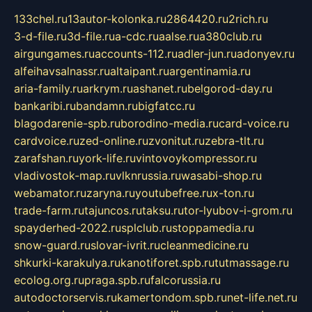
133chel.ru
13autor-kolonka.ru
2864420.ru
2rich.ru
3-d-file.ru
3d-file.ru
a-cdc.ru
aalse.ru
a380club.ru
airgungames.ru
accounts-112.ru
adler-jun.ru
adonyev.ru
alfeihavsalnassr.ru
altaipant.ru
argentinamia.ru
aria-family.ru
arkrym.ru
ashanet.ru
belgorod-day.ru
bankaribi.ru
bandamn.ru
bigfatcc.ru
blagodarenie-spb.ru
borodino-media.ru
card-voice.ru
cardvoice.ru
zed-online.ru
zvonitut.ru
zebra-tlt.ru
zarafshan.ru
york-life.ru
vintovoykompressor.ru
vladivostok-map.ru
vlknrussia.ru
wasabi-shop.ru
webamator.ru
zaryna.ru
youtubefree.ru
x-ton.ru
trade-farm.ru
tajuncos.ru
taksu.ru
tor-lyubov-i-grom.ru
spayderhed-2022.ru
splclub.ru
stoppamedia.ru
snow-guard.ru
slovar-ivrit.ru
cleanmedicine.ru
shkurki-karakulya.ru
kanotiforet.spb.ru
tutmassage.ru
ecolog.org.ru
praga.spb.ru
falcorussia.ru
autodoctorservis.ru
kamertondom.spb.ru
net-life.net.ru