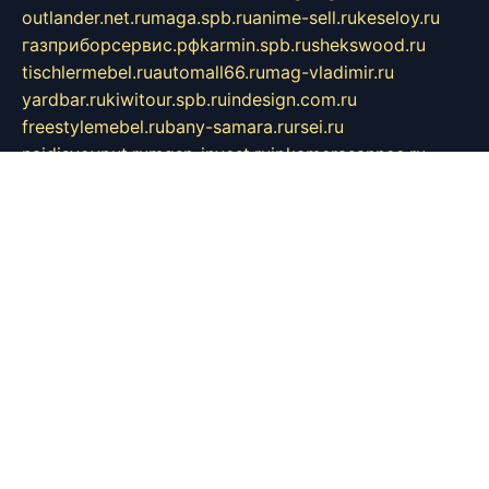
outlander.net.ru
maga.spb.ru
anime-sell.ru
keseloy.ru
газприборсервис.рф
karmin.spb.ru
shekswood.ru
tischlermebel.ru
automall66.ru
mag-vladimir.ru
yardbar.ru
kiwitour.spb.ru
indesign.com.ru
freestylemebel.ru
bany-samara.ru
rsei.ru
naidisvoyput.ru
mgsn-invest.ru
ipkamerasannce.ru
alicante-house.ru
ibelka74.ru
cozyhouse.info
vlkargalev-studio.ru
700mb.ru
figura-ufa.ru
alina-live.ru
belarusiannews.ru
womenknow.ru
dos-vniimk.ru
sega.net.ru
dv.net.ru
phenomenonsofhistory.com
telesputnik.net.ru
wall.pp.ru
pylesosroidmi.ru
gtc-clan.ru
cligs.ru
bibikazap.ru
popova.org.ru
netwhistler.spb.ru
bellvil.ru
bonzon.ru
iss-vladik.ru
defiparis.net.ru
las-gryzas.ru
amku.ru
electednews.spb.ru
feather.org.ru
spar72.ru
tankiigri.ru
dominus.com.ru
ibtree.ru
sanykool.pp.ru
unixlib.org.ru
menatep.spb.ru
gartenterrassen.ru
printeka.ru
skvozilka.com.ru
parkovka-pub.ru
lovemobi.ru
art-ru.ru