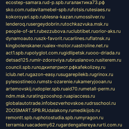
ecostep-samara.ru
d-p.spb.ru
галактика73.рф
sko.com.ru
davitamebel-spb.ru
fotsis.ru
tesiaes.ru
kokoroyari.spb.ru
blesna-kazan.ru
mossilver.ru
lenderoq.ru
sergeydobrin.ru
tochkazvuka.msk.ru
people-of-art.ru
bezzubova.ru
clubtibet.ru
orior-aks.ru
dynamoauto.ru
szk-favorit.ru
carlines.ru
flatnsk.ru
kingbolenskaner.ru
alex-motor.ru
astroline.net.ru
act1.spb.ru
polyglot.com.ru
gidlipetsk.ru
ooo-driada.ru
detsad125.ru
mir-zdoroviya.ru
bruslanovo.ru
siterem.ru
council.spb.ru
лодкипатриот.рф
kafekolizey.ru
iclub.net.ru
gazon-easy.ru
sugarepilekb.ru
grinox.ru
pylesostineco.ru
msts-ozarenie.ru
kameryjooan.ru
artemovskij.ru
dopler.spb.ru
aid70.ru
metall-perm.ru
ndm.msk.ru
ratingzooshop.ru
apiaccess.ru
globalautotrade.info
bezverhovskoe.ru
drsschool.ru
ZOOSMART.SPB.RU
dalakony.ru
medikijob.ru
remontt.spb.ru
photostudia.spb.ru
myragon.ru
terramia.ru
academy62.ru
gardengallereya.ru
rti.com.ru