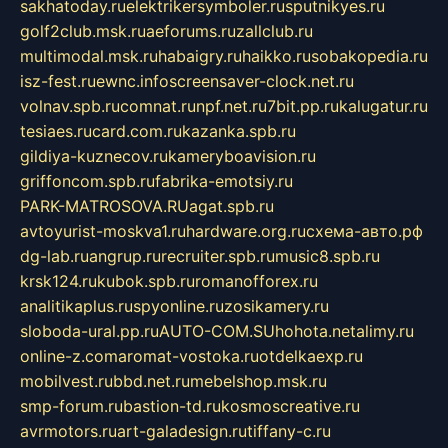
sakhatoday.ru
elektrikersymboler.ru
sputnikyes.ru
golf2club.msk.ru
aeforums.ru
zallclub.ru
multimodal.msk.ru
habaigry.ru
haikko.ru
sobakopedia.ru
isz-fest.ru
ewnc.info
screensaver-clock.net.ru
volnav.spb.ru
comnat.ru
npf.net.ru
7bit.pp.ru
kalugatur.ru
tesiaes.ru
card.com.ru
kazanka.spb.ru
gildiya-kuznecov.ru
kameryboavision.ru
griffoncom.spb.ru
fabrika-emotsiy.ru
PARK-MATROSOVA.RU
agat.spb.ru
avtoyurist-moskva1.ru
hardware.org.ru
схема-авто.рф
dg-lab.ru
angrup.ru
recruiter.spb.ru
music8.spb.ru
krsk124.ru
kubok.spb.ru
romanofforex.ru
analitikaplus.ru
spyonline.ru
zosikamery.ru
sloboda-ural.pp.ru
AUTO-COM.SU
hohota.net
alimy.ru
online-z.com
aromat-vostoka.ru
otdelkaexp.ru
mobilvest.ru
bbd.net.ru
mebelshop.msk.ru
smp-forum.ru
bastion-td.ru
kosmoscreative.ru
avrmotors.ru
art-galadesign.ru
tiffany-c.ru