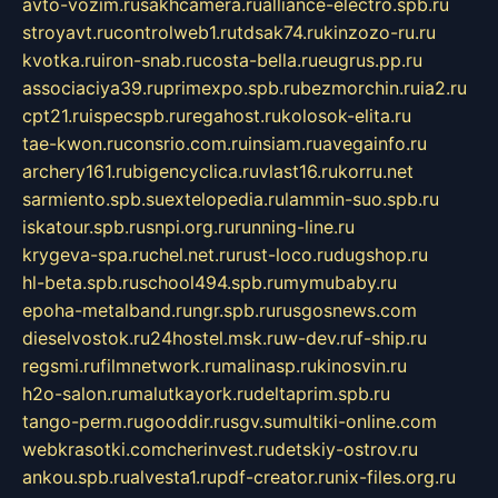
avto-vozim.ru
sakhcamera.ru
alliance-electro.spb.ru
stroyavt.ru
controlweb1.ru
tdsak74.ru
kinzozo-ru.ru
kvotka.ru
iron-snab.ru
costa-bella.ru
eugrus.pp.ru
associaciya39.ru
primexpo.spb.ru
bezmorchin.ru
ia2.ru
cpt21.ru
ispecspb.ru
regahost.ru
kolosok-elita.ru
tae-kwon.ru
consrio.com.ru
insiam.ru
avegainfo.ru
archery161.ru
bigencyclica.ru
vlast16.ru
korru.net
sarmiento.spb.su
extelopedia.ru
lammin-suo.spb.ru
iskatour.spb.ru
snpi.org.ru
running-line.ru
krygeva-spa.ru
chel.net.ru
rust-loco.ru
dugshop.ru
hl-beta.spb.ru
school494.spb.ru
mymubaby.ru
epoha-metalband.ru
ngr.spb.ru
rusgosnews.com
dieselvostok.ru
24hostel.msk.ru
w-dev.ru
f-ship.ru
regsmi.ru
filmnetwork.ru
malinasp.ru
kinosvin.ru
h2o-salon.ru
malutkayork.ru
deltaprim.spb.ru
tango-perm.ru
gooddir.ru
sgv.su
multiki-online.com
webkrasotki.com
cherinvest.ru
detskiy-ostrov.ru
ankou.spb.ru
alvesta1.ru
pdf-creator.ru
nix-files.org.ru