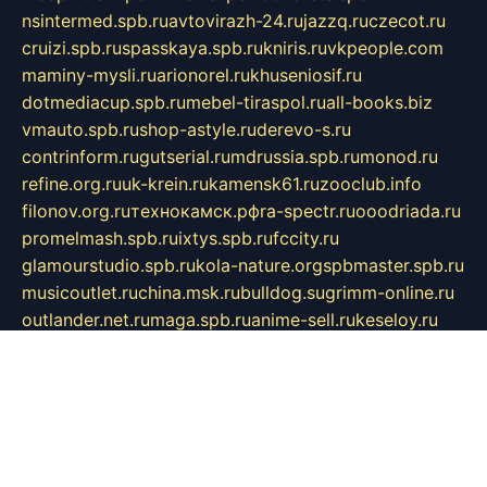
nsintermed.spb.ru
avtovirazh-24.ru
jazzq.ru
czecot.ru
cruizi.spb.ru
spasskaya.spb.ru
kniris.ru
vkpeople.com
maminy-mysli.ru
arionorel.ru
khuseniosif.ru
dotmediacup.spb.ru
mebel-tiraspol.ru
all-books.biz
vmauto.spb.ru
shop-astyle.ru
derevo-s.ru
contrinform.ru
gutserial.ru
mdrussia.spb.ru
monod.ru
refine.org.ru
uk-krein.ru
kamensk61.ru
zooclub.info
filonov.org.ru
технокамск.рф
ra-spectr.ru
ooodriada.ru
promelmash.spb.ru
ixtys.spb.ru
fccity.ru
glamourstudio.spb.ru
kola-nature.org
spbmaster.spb.ru
musicoutlet.ru
china.msk.ru
bulldog.su
grimm-online.ru
outlander.net.ru
maga.spb.ru
anime-sell.ru
keseloy.ru
газприборсервис.рф
karmin.spb.ru
shekswood.ru
tischlermebel.ru
automall66.ru
mag-vladimir.ru
yardbar.ru
kiwitour.spb.ru
indesign.com.ru
freestylemebel.ru
bany-samara.ru
rsei.ru
naidisvoyput.ru
mgsn-invest.ru
ipkamerasannce.ru
alicante-house.ru
ibelka74.ru
cozyhouse.info