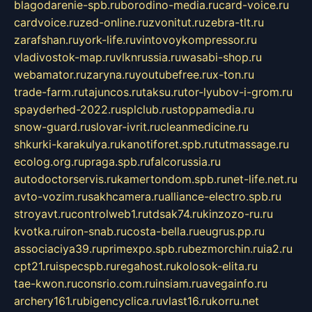
blagodarenie-spb.ru
borodino-media.ru
card-voice.ru
cardvoice.ru
zed-online.ru
zvonitut.ru
zebra-tlt.ru
zarafshan.ru
york-life.ru
vintovoykompressor.ru
vladivostok-map.ru
vlknrussia.ru
wasabi-shop.ru
webamator.ru
zaryna.ru
youtubefree.ru
x-ton.ru
trade-farm.ru
tajuncos.ru
taksu.ru
tor-lyubov-i-grom.ru
spayderhed-2022.ru
splclub.ru
stoppamedia.ru
snow-guard.ru
slovar-ivrit.ru
cleanmedicine.ru
shkurki-karakulya.ru
kanotiforet.spb.ru
tutmassage.ru
ecolog.org.ru
praga.spb.ru
falcorussia.ru
autodoctorservis.ru
kamertondom.spb.ru
net-life.net.ru
avto-vozim.ru
sakhcamera.ru
alliance-electro.spb.ru
stroyavt.ru
controlweb1.ru
tdsak74.ru
kinzozo-ru.ru
kvotka.ru
iron-snab.ru
costa-bella.ru
eugrus.pp.ru
associaciya39.ru
primexpo.spb.ru
bezmorchin.ru
ia2.ru
cpt21.ru
ispecspb.ru
regahost.ru
kolosok-elita.ru
tae-kwon.ru
consrio.com.ru
insiam.ru
avegainfo.ru
archery161.ru
bigencyclica.ru
vlast16.ru
korru.net