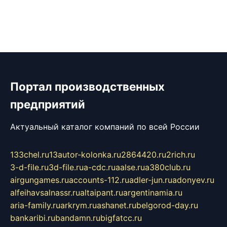
Портал производственных
предприятий
Актуальный каталог компаний по всей России
133chel.ru
13autor-kolonka.ru
2864420.ru
2rich.ru
3-d-file.ru
3d-file.ru
a-cdc.ru
aalse.ru
a380club.ru
airgungames.ru
accounts-112.ru
adler-jun.ru
adonyev.ru
alfeihavsalnassr.ru
altaipant.ru
argentinamia.ru
aria-family.ru
arkrym.ru
ashanet.ru
belgorod-day.ru
bankaribi.ru
bandamn.ru
bigfatcc.ru