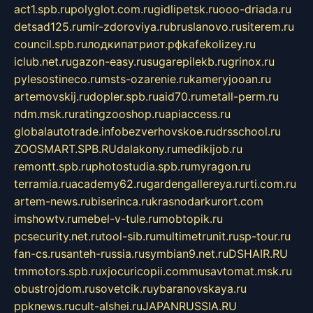
act1.spb.ru
polyglot.com.ru
gidlipetsk.ru
ooo-driada.ru
detsad125.ru
mir-zdoroviya.ru
bruslanovo.ru
siterem.ru
council.spb.ru
лодкипатриот.рф
kafekolizey.ru
iclub.net.ru
gazon-easy.ru
sugarepilekb.ru
grinox.ru
pylesostineco.ru
msts-ozarenie.ru
kameryjooan.ru
artemovskij.ru
dopler.spb.ru
aid70.ru
metall-perm.ru
ndm.msk.ru
ratingzooshop.ru
apiaccess.ru
globalautotrade.info
bezverhovskoe.ru
drsschool.ru
ZOOSMART.SPB.RU
dalakony.ru
medikijob.ru
remontt.spb.ru
photostudia.spb.ru
myragon.ru
terramia.ru
academy62.ru
gardengallereya.ru
rti.com.ru
artem-news.ru
biserinca.ru
krasnodarkurort.com
imshowtv.ru
mebel-v-tule.ru
mobtopik.ru
pcsecurity.net.ru
tool-sib.ru
multimetrunit.ru
sp-tour.ru
fan-cs.ru
santeh-russia.ru
symbian9.net.ru
DSHAIR.RU
tmmotors.spb.ru
xjocuricopii.com
musavtomat.msk.ru
obustrojdom.ru
sovetcik.ru
ybaranovskaya.ru
ppknews.ru
cult-alshei.ru
JAPANRUSSIA.RU