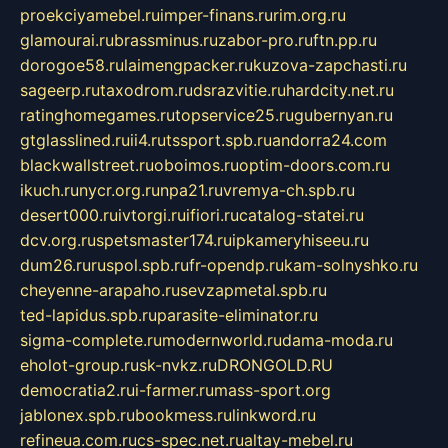
proekciyamebel.ru
imper-finans.ru
rim.org.ru
glamourai.ru
brassminus.ru
zabor-pro.ru
ftn.pp.ru
dorogoe58.ru
laimengpacker.ru
kuzova-zapchasti.ru
sageerp.ru
taxodrom.ru
dsrazvitie.ru
hardcity.net.ru
ratinghomegames.ru
topservice25.ru
gubernyan.ru
gtglasslined.ru
ii4.ru
tssport.spb.ru
andorra24.com
blackwallstreet.ru
oboimos.ru
optim-doors.com.ru
ikuch.ru
nycr.org.ru
npa21.ru
vremya-ch.spb.ru
desert000.ru
ivtorgi.ru
ifiori.ru
catalog-statei.ru
dcv.org.ru
spetsmaster174.ru
ipkameryhiseeu.ru
dum26.ru
ruspol.spb.ru
fr-opendp.ru
kam-solnyshko.ru
cheyenne-arapaho.ru
sevzapmetal.spb.ru
ted-lapidus.spb.ru
parasite-eliminator.ru
sigma-complete.ru
modernworld.ru
dama-moda.ru
eholot-group.ru
sk-nvkz.ru
DRONGOLD.RU
democratia2.ru
i-farmer.ru
mass-sport.org
jablonex.spb.ru
bookmess.ru
linkword.ru
refineua.com.ru
cs-spec.net.ru
altay-mebel.ru