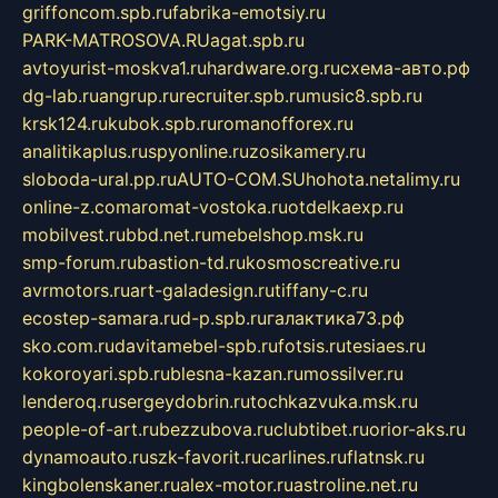
griffoncom.spb.ru
fabrika-emotsiy.ru
PARK-MATROSOVA.RU
agat.spb.ru
avtoyurist-moskva1.ru
hardware.org.ru
схема-авто.рф
dg-lab.ru
angrup.ru
recruiter.spb.ru
music8.spb.ru
krsk124.ru
kubok.spb.ru
romanofforex.ru
analitikaplus.ru
spyonline.ru
zosikamery.ru
sloboda-ural.pp.ru
AUTO-COM.SU
hohota.net
alimy.ru
online-z.com
aromat-vostoka.ru
otdelkaexp.ru
mobilvest.ru
bbd.net.ru
mebelshop.msk.ru
smp-forum.ru
bastion-td.ru
kosmoscreative.ru
avrmotors.ru
art-galadesign.ru
tiffany-c.ru
ecostep-samara.ru
d-p.spb.ru
галактика73.рф
sko.com.ru
davitamebel-spb.ru
fotsis.ru
tesiaes.ru
kokoroyari.spb.ru
blesna-kazan.ru
mossilver.ru
lenderoq.ru
sergeydobrin.ru
tochkazvuka.msk.ru
people-of-art.ru
bezzubova.ru
clubtibet.ru
orior-aks.ru
dynamoauto.ru
szk-favorit.ru
carlines.ru
flatnsk.ru
kingbolenskaner.ru
alex-motor.ru
astroline.net.ru