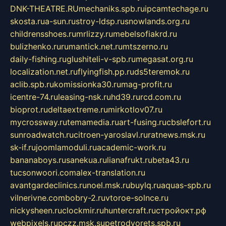
DNK-THEATRE.RU
mechaniks.spb.ru
ipcamtechage.ru
skosta.ru
a-sun.ru
stroy-ldsp.ru
snowlands.org.ru
childrensshoes.ru
mrlizzy.ru
mebelsofiakrd.ru
bulizhenko.ru
rumantick.net.ru
mtszerno.ru
daily-fishing.ru
glushiteli-v-spb.ru
megasat.org.ru
localization.net.ru
flyingfish.pp.ru
ds5teremok.ru
aclib.spb.ru
komissionka30.ru
mag-profit.ru
icentre-74.ru
leasing-nsk.ru
hd39.ru
rcd.com.ru
bioprot.ru
deltaextreme.ru
mirkotlov07.ru
mycrossway.ru
temamedia.ru
art-fusing.ru
cbslefort.ru
sunroadwatch.ru
citroen-yaroslavl.ru
ratnews.msk.ru
sk-if.ru
joomlamoduli.ru
academic-work.ru
bananaboys.ru
sanekua.ru
lianafrukt.ru
beta43.ru
tucsonwoori.com
alex-translation.ru
avantgardeclinics.ru
noel.msk.ru
buylq.ru
aquas-spb.ru
vilnerivne.com
bobry-2.ru
vtoroe-solnce.ru
nickysheen.ru
clockmir.ru
huntercraft.ru
стройокт.рф
webpixels.ru
pczz.msk.su
petrodvorets.spb.ru