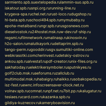
sarmiento.spb.su
extelopedia.ru
lammin-suo.spb.ru
iskatour.spb.ru
snpi.org.ru
running-line.ru
krygeva-spa.ru
chel.net.ru
rust-loco.ru
dugshop.ru
hl-beta.spb.ru
school494.spb.ru
mymubaby.ru
epoha-metalband.ru
ngr.spb.ru
rusgosnews.com
dieselvostok.ru
24hostel.msk.ru
w-dev.ru
f-ship.ru
regsmi.ru
filmnetwork.ru
malinasp.ru
kinosvin.ru
h2o-salon.ru
malutkayork.ru
deltaprim.spb.ru
tango-perm.ru
gooddir.ru
sgv.su
multiki-online.com
webkrasotki.com
cherinvest.ru
detskiy-ostrov.ru
ankou.spb.ru
alvesta1.ru
pdf-creator.ru
nix-files.org.ru
sakhatoday.ru
elektrikersymboler.ru
sputnikyes.ru
golf2club.msk.ru
aeforums.ru
zallclub.ru
multimodal.msk.ru
habaigry.ru
haikko.ru
sobakopedia.ru
isz-fest.ru
ewnc.info
screensaver-clock.net.ru
volnav.spb.ru
comnat.ru
npf.net.ru
7bit.pp.ru
kalugatur.ru
tesiaes.ru
card.com.ru
kazanka.spb.ru
gildiya-kuznecov.ru
kameryboavision.ru