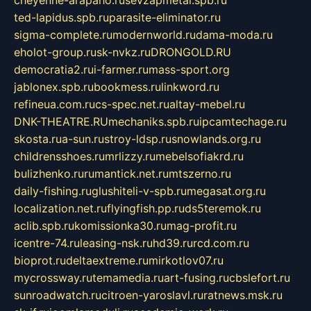
ted-lapidus.spb.ru
parasite-eliminator.ru
sigma-complete.ru
modernworld.ru
dama-moda.ru
eholot-group.ru
sk-nvkz.ru
DRONGOLD.RU
democratia2.ru
i-farmer.ru
mass-sport.org
jablonex.spb.ru
bookmess.ru
linkword.ru
refineua.com.ru
cs-spec.net.ru
altay-mebel.ru
DNK-THEATRE.RU
mechaniks.spb.ru
ipcamtechage.ru
skosta.ru
a-sun.ru
stroy-ldsp.ru
snowlands.org.ru
childrensshoes.ru
mrlizzy.ru
mebelsofiakrd.ru
bulizhenko.ru
rumantick.net.ru
mtszerno.ru
daily-fishing.ru
glushiteli-v-spb.ru
megasat.org.ru
localization.net.ru
flyingfish.pp.ru
ds5teremok.ru
aclib.spb.ru
komissionka30.ru
mag-profit.ru
icentre-74.ru
leasing-nsk.ru
hd39.ru
rcd.com.ru
bioprot.ru
deltaextreme.ru
mirkotlov07.ru
mycrossway.ru
temamedia.ru
art-fusing.ru
cbslefort.ru
sunroadwatch.ru
citroen-yaroslavl.ru
ratnews.msk.ru