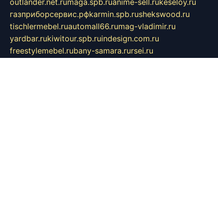
outlander.net.ru
maga.spb.ru
anime-sell.ru
keseloy.ru
газприборсервис.рф
karmin.spb.ru
shekswood.ru
tischlermebel.ru
automall66.ru
mag-vladimir.ru
yardbar.ru
kiwitour.spb.ru
indesign.com.ru
freestylemebel.ru
bany-samara.ru
rsei.ru
naidisvoyput.ru
mgsn-invest.ru
ipkamerasannce.ru
alicante-house.ru
ibelka74.ru
cozyhouse.info
vlkargalev-studio.ru
700mb.ru
figura-ufa.ru
alina-live.ru
belarusiannews.ru
womenknow.ru
dos-vniimk.ru
sega.net.ru
dv.net.ru
phenomenonsofhistory.com
telesputnik.net.ru
wall.pp.ru
pylesosroidmi.ru
gtc-clan.ru
cligs.ru
bibikazap.ru
popova.org.ru
netwhistler.spb.ru
bellvil.ru
bonzon.ru
iss-vladik.ru
defiparis.net.ru
las-gryzas.ru
amku.ru
electednews.spb.ru
feather.org.ru
spar72.ru
tankiigri.ru
dominus.com.ru
ibtree.ru
sanykool.pp.ru
unixlib.org.ru
menatep.spb.ru
gartenterrassen.ru
printeka.ru
skvozilka.com.ru
parkovka-pub.ru
lovemobi.ru
art-ru.ru