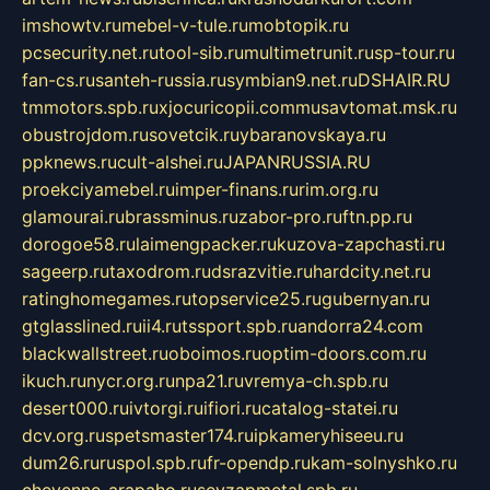
imshowtv.ru
mebel-v-tule.ru
mobtopik.ru
pcsecurity.net.ru
tool-sib.ru
multimetrunit.ru
sp-tour.ru
fan-cs.ru
santeh-russia.ru
symbian9.net.ru
DSHAIR.RU
tmmotors.spb.ru
xjocuricopii.com
musavtomat.msk.ru
obustrojdom.ru
sovetcik.ru
ybaranovskaya.ru
ppknews.ru
cult-alshei.ru
JAPANRUSSIA.RU
proekciyamebel.ru
imper-finans.ru
rim.org.ru
glamourai.ru
brassminus.ru
zabor-pro.ru
ftn.pp.ru
dorogoe58.ru
laimengpacker.ru
kuzova-zapchasti.ru
sageerp.ru
taxodrom.ru
dsrazvitie.ru
hardcity.net.ru
ratinghomegames.ru
topservice25.ru
gubernyan.ru
gtglasslined.ru
ii4.ru
tssport.spb.ru
andorra24.com
blackwallstreet.ru
oboimos.ru
optim-doors.com.ru
ikuch.ru
nycr.org.ru
npa21.ru
vremya-ch.spb.ru
desert000.ru
ivtorgi.ru
ifiori.ru
catalog-statei.ru
dcv.org.ru
spetsmaster174.ru
ipkameryhiseeu.ru
dum26.ru
ruspol.spb.ru
fr-opendp.ru
kam-solnyshko.ru
cheyenne-arapaho.ru
sevzapmetal.spb.ru