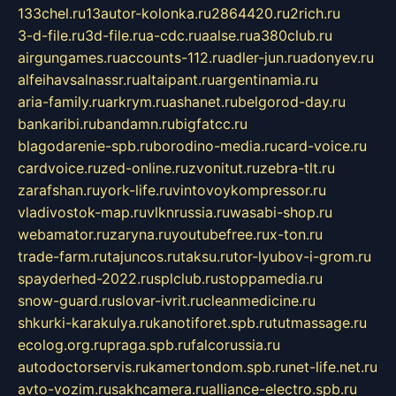
133chel.ru
13autor-kolonka.ru
2864420.ru
2rich.ru
3-d-file.ru
3d-file.ru
a-cdc.ru
aalse.ru
a380club.ru
airgungames.ru
accounts-112.ru
adler-jun.ru
adonyev.ru
alfeihavsalnassr.ru
altaipant.ru
argentinamia.ru
aria-family.ru
arkrym.ru
ashanet.ru
belgorod-day.ru
bankaribi.ru
bandamn.ru
bigfatcc.ru
blagodarenie-spb.ru
borodino-media.ru
card-voice.ru
cardvoice.ru
zed-online.ru
zvonitut.ru
zebra-tlt.ru
zarafshan.ru
york-life.ru
vintovoykompressor.ru
vladivostok-map.ru
vlknrussia.ru
wasabi-shop.ru
webamator.ru
zaryna.ru
youtubefree.ru
x-ton.ru
trade-farm.ru
tajuncos.ru
taksu.ru
tor-lyubov-i-grom.ru
spayderhed-2022.ru
splclub.ru
stoppamedia.ru
snow-guard.ru
slovar-ivrit.ru
cleanmedicine.ru
shkurki-karakulya.ru
kanotiforet.spb.ru
tutmassage.ru
ecolog.org.ru
praga.spb.ru
falcorussia.ru
autodoctorservis.ru
kamertondom.spb.ru
net-life.net.ru
avto-vozim.ru
sakhcamera.ru
alliance-electro.spb.ru