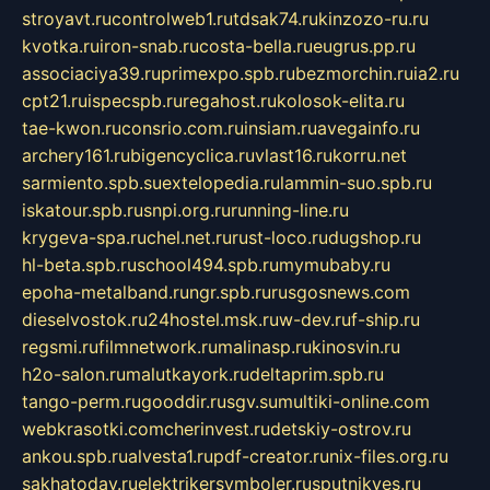
stroyavt.ru
controlweb1.ru
tdsak74.ru
kinzozo-ru.ru
kvotka.ru
iron-snab.ru
costa-bella.ru
eugrus.pp.ru
associaciya39.ru
primexpo.spb.ru
bezmorchin.ru
ia2.ru
cpt21.ru
ispecspb.ru
regahost.ru
kolosok-elita.ru
tae-kwon.ru
consrio.com.ru
insiam.ru
avegainfo.ru
archery161.ru
bigencyclica.ru
vlast16.ru
korru.net
sarmiento.spb.su
extelopedia.ru
lammin-suo.spb.ru
iskatour.spb.ru
snpi.org.ru
running-line.ru
krygeva-spa.ru
chel.net.ru
rust-loco.ru
dugshop.ru
hl-beta.spb.ru
school494.spb.ru
mymubaby.ru
epoha-metalband.ru
ngr.spb.ru
rusgosnews.com
dieselvostok.ru
24hostel.msk.ru
w-dev.ru
f-ship.ru
regsmi.ru
filmnetwork.ru
malinasp.ru
kinosvin.ru
h2o-salon.ru
malutkayork.ru
deltaprim.spb.ru
tango-perm.ru
gooddir.ru
sgv.su
multiki-online.com
webkrasotki.com
cherinvest.ru
detskiy-ostrov.ru
ankou.spb.ru
alvesta1.ru
pdf-creator.ru
nix-files.org.ru
sakhatoday.ru
elektrikersymboler.ru
sputnikyes.ru