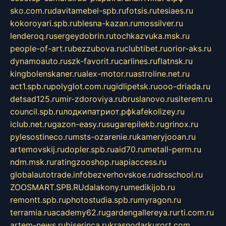
sko.com.ru
davitamebel-spb.ru
fotsis.ru
tesiaes.ru
kokoroyari.spb.ru
blesna-kazan.ru
mossilver.ru
lenderoq.ru
sergeydobrin.ru
tochkazvuka.msk.ru
people-of-art.ru
bezzubova.ru
clubtibet.ru
orior-aks.ru
dynamoauto.ru
szk-favorit.ru
carlines.ru
flatnsk.ru
kingbolenskaner.ru
alex-motor.ru
astroline.net.ru
act1.spb.ru
polyglot.com.ru
gidlipetsk.ru
ooo-driada.ru
detsad125.ru
mir-zdoroviya.ru
bruslanovo.ru
siterem.ru
council.spb.ru
лодкипатриот.рф
kafekolizey.ru
iclub.net.ru
gazon-easy.ru
sugarepilekb.ru
grinox.ru
pylesostineco.ru
msts-ozarenie.ru
kameryjooan.ru
artemovskij.ru
dopler.spb.ru
aid70.ru
metall-perm.ru
ndm.msk.ru
ratingzooshop.ru
apiaccess.ru
globalautotrade.info
bezverhovskoe.ru
drsschool.ru
ZOOSMART.SPB.RU
dalakony.ru
medikijob.ru
remontt.spb.ru
photostudia.spb.ru
myragon.ru
terramia.ru
academy62.ru
gardengallereya.ru
rti.com.ru
artem-news.ru
biserinca.ru
krasnodarkurort.com