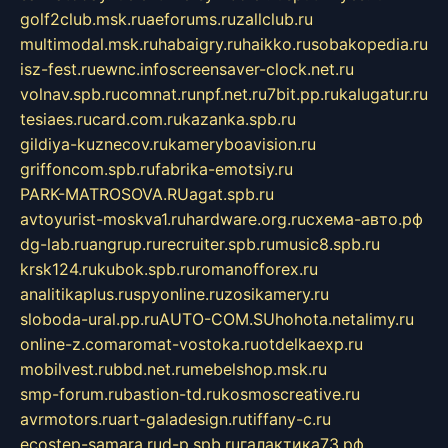
golf2club.msk.ru
aeforums.ru
zallclub.ru
multimodal.msk.ru
habaigry.ru
haikko.ru
sobakopedia.ru
isz-fest.ru
ewnc.info
screensaver-clock.net.ru
volnav.spb.ru
comnat.ru
npf.net.ru
7bit.pp.ru
kalugatur.ru
tesiaes.ru
card.com.ru
kazanka.spb.ru
gildiya-kuznecov.ru
kameryboavision.ru
griffoncom.spb.ru
fabrika-emotsiy.ru
PARK-MATROSOVA.RU
agat.spb.ru
avtoyurist-moskva1.ru
hardware.org.ru
схема-авто.рф
dg-lab.ru
angrup.ru
recruiter.spb.ru
music8.spb.ru
krsk124.ru
kubok.spb.ru
romanofforex.ru
analitikaplus.ru
spyonline.ru
zosikamery.ru
sloboda-ural.pp.ru
AUTO-COM.SU
hohota.net
alimy.ru
online-z.com
aromat-vostoka.ru
otdelkaexp.ru
mobilvest.ru
bbd.net.ru
mebelshop.msk.ru
smp-forum.ru
bastion-td.ru
kosmoscreative.ru
avrmotors.ru
art-galadesign.ru
tiffany-c.ru
ecostep-samara.ru
d-p.spb.ru
галактика73.рф