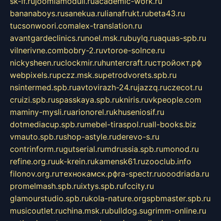
sk-if.ru
joomlamoduli.ru
academic-work.ru
bananaboys.ru
sanekua.ru
lianafrukt.ru
beta43.ru
tucsonwoori.com
alex-translation.ru
avantgardeclinics.ru
noel.msk.ru
buylq.ru
aquas-spb.ru
vilnerivne.com
bobry-2.ru
vtoroe-solnce.ru
nickysheen.ru
clockmir.ru
huntercraft.ru
стройокт.рф
webpixels.ru
pczz.msk.su
petrodvorets.spb.ru
nsintermed.spb.ru
avtovirazh-24.ru
jazzq.ru
czecot.ru
cruizi.spb.ru
spasskaya.spb.ru
kniris.ru
vkpeople.com
maminy-mysli.ru
arionorel.ru
khuseniosif.ru
dotmediacup.spb.ru
mebel-tiraspol.ru
all-books.biz
vmauto.spb.ru
shop-astyle.ru
derevo-s.ru
contrinform.ru
gutserial.ru
mdrussia.spb.ru
monod.ru
refine.org.ru
uk-krein.ru
kamensk61.ru
zooclub.info
filonov.org.ru
технокамск.рф
ra-spectr.ru
ooodriada.ru
promelmash.spb.ru
ixtys.spb.ru
fccity.ru
glamourstudio.spb.ru
kola-nature.org
spbmaster.spb.ru
musicoutlet.ru
china.msk.ru
bulldog.su
grimm-online.ru