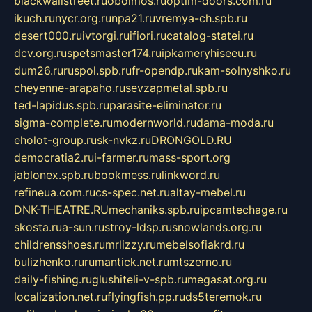
blackwallstreet.ru
oboimos.ru
optim-doors.com.ru
ikuch.ru
nycr.org.ru
npa21.ru
vremya-ch.spb.ru
desert000.ru
ivtorgi.ru
ifiori.ru
catalog-statei.ru
dcv.org.ru
spetsmaster174.ru
ipkameryhiseeu.ru
dum26.ru
ruspol.spb.ru
fr-opendp.ru
kam-solnyshko.ru
cheyenne-arapaho.ru
sevzapmetal.spb.ru
ted-lapidus.spb.ru
parasite-eliminator.ru
sigma-complete.ru
modernworld.ru
dama-moda.ru
eholot-group.ru
sk-nvkz.ru
DRONGOLD.RU
democratia2.ru
i-farmer.ru
mass-sport.org
jablonex.spb.ru
bookmess.ru
linkword.ru
refineua.com.ru
cs-spec.net.ru
altay-mebel.ru
DNK-THEATRE.RU
mechaniks.spb.ru
ipcamtechage.ru
skosta.ru
a-sun.ru
stroy-ldsp.ru
snowlands.org.ru
childrensshoes.ru
mrlizzy.ru
mebelsofiakrd.ru
bulizhenko.ru
rumantick.net.ru
mtszerno.ru
daily-fishing.ru
glushiteli-v-spb.ru
megasat.org.ru
localization.net.ru
flyingfish.pp.ru
ds5teremok.ru