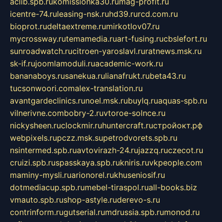
aclib.spb.ru
komissionka30.ru
mag-profit.ru
icentre-74.ru
leasing-nsk.ru
hd39.ru
rcd.com.ru
bioprot.ru
deltaextreme.ru
mirkotlov07.ru
mycrossway.ru
temamedia.ru
art-fusing.ru
cbslefort.ru
sunroadwatch.ru
citroen-yaroslavl.ru
ratnews.msk.ru
sk-if.ru
joomlamoduli.ru
academic-work.ru
bananaboys.ru
sanekua.ru
lianafrukt.ru
beta43.ru
tucsonwoori.com
alex-translation.ru
avantgardeclinics.ru
noel.msk.ru
buylq.ru
aquas-spb.ru
vilnerivne.com
bobry-2.ru
vtoroe-solnce.ru
nickysheen.ru
clockmir.ru
huntercraft.ru
стройокт.рф
webpixels.ru
pczz.msk.su
petrodvorets.spb.ru
nsintermed.spb.ru
avtovirazh-24.ru
jazzq.ru
czecot.ru
cruizi.spb.ru
spasskaya.spb.ru
kniris.ru
vkpeople.com
maminy-mysli.ru
arionorel.ru
khuseniosif.ru
dotmediacup.spb.ru
mebel-tiraspol.ru
all-books.biz
vmauto.spb.ru
shop-astyle.ru
derevo-s.ru
contrinform.ru
gutserial.ru
mdrussia.spb.ru
monod.ru