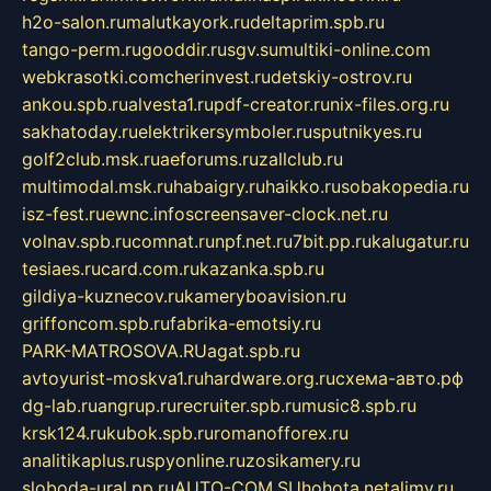
h2o-salon.ru
malutkayork.ru
deltaprim.spb.ru
tango-perm.ru
gooddir.ru
sgv.su
multiki-online.com
webkrasotki.com
cherinvest.ru
detskiy-ostrov.ru
ankou.spb.ru
alvesta1.ru
pdf-creator.ru
nix-files.org.ru
sakhatoday.ru
elektrikersymboler.ru
sputnikyes.ru
golf2club.msk.ru
aeforums.ru
zallclub.ru
multimodal.msk.ru
habaigry.ru
haikko.ru
sobakopedia.ru
isz-fest.ru
ewnc.info
screensaver-clock.net.ru
volnav.spb.ru
comnat.ru
npf.net.ru
7bit.pp.ru
kalugatur.ru
tesiaes.ru
card.com.ru
kazanka.spb.ru
gildiya-kuznecov.ru
kameryboavision.ru
griffoncom.spb.ru
fabrika-emotsiy.ru
PARK-MATROSOVA.RU
agat.spb.ru
avtoyurist-moskva1.ru
hardware.org.ru
схема-авто.рф
dg-lab.ru
angrup.ru
recruiter.spb.ru
music8.spb.ru
krsk124.ru
kubok.spb.ru
romanofforex.ru
analitikaplus.ru
spyonline.ru
zosikamery.ru
sloboda-ural.pp.ru
AUTO-COM.SU
hohota.net
alimy.ru