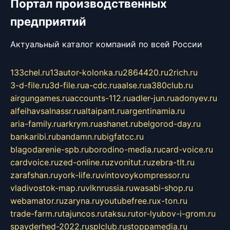
Портал производственных
предприятий
Актуальный каталог компаний по всей России
133chel.ru
13autor-kolonka.ru
2864420.ru
2rich.ru
3-d-file.ru
3d-file.ru
a-cdc.ru
aalse.ru
a380club.ru
airgungames.ru
accounts-112.ru
adler-jun.ru
adonyev.ru
alfeihavsalnassr.ru
altaipant.ru
argentinamia.ru
aria-family.ru
arkrym.ru
ashanet.ru
belgorod-day.ru
bankaribi.ru
bandamn.ru
bigfatcc.ru
blagodarenie-spb.ru
borodino-media.ru
card-voice.ru
cardvoice.ru
zed-online.ru
zvonitut.ru
zebra-tlt.ru
zarafshan.ru
york-life.ru
vintovoykompressor.ru
vladivostok-map.ru
vlknrussia.ru
wasabi-shop.ru
webamator.ru
zaryna.ru
youtubefree.ru
x-ton.ru
trade-farm.ru
tajuncos.ru
taksu.ru
tor-lyubov-i-grom.ru
spayderhed-2022.ru
splclub.ru
stoppamedia.ru