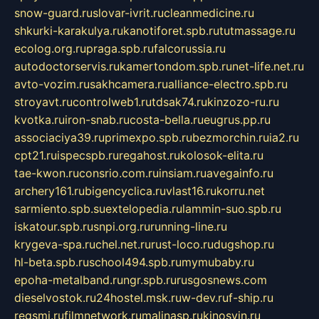
snow-guard.ru
slovar-ivrit.ru
cleanmedicine.ru
shkurki-karakulya.ru
kanotiforet.spb.ru
tutmassage.ru
ecolog.org.ru
praga.spb.ru
falcorussia.ru
autodoctorservis.ru
kamertondom.spb.ru
net-life.net.ru
avto-vozim.ru
sakhcamera.ru
alliance-electro.spb.ru
stroyavt.ru
controlweb1.ru
tdsak74.ru
kinzozo-ru.ru
kvotka.ru
iron-snab.ru
costa-bella.ru
eugrus.pp.ru
associaciya39.ru
primexpo.spb.ru
bezmorchin.ru
ia2.ru
cpt21.ru
ispecspb.ru
regahost.ru
kolosok-elita.ru
tae-kwon.ru
consrio.com.ru
insiam.ru
avegainfo.ru
archery161.ru
bigencyclica.ru
vlast16.ru
korru.net
sarmiento.spb.su
extelopedia.ru
lammin-suo.spb.ru
iskatour.spb.ru
snpi.org.ru
running-line.ru
krygeva-spa.ru
chel.net.ru
rust-loco.ru
dugshop.ru
hl-beta.spb.ru
school494.spb.ru
mymubaby.ru
epoha-metalband.ru
ngr.spb.ru
rusgosnews.com
dieselvostok.ru
24hostel.msk.ru
w-dev.ru
f-ship.ru
regsmi.ru
filmnetwork.ru
malinasp.ru
kinosvin.ru