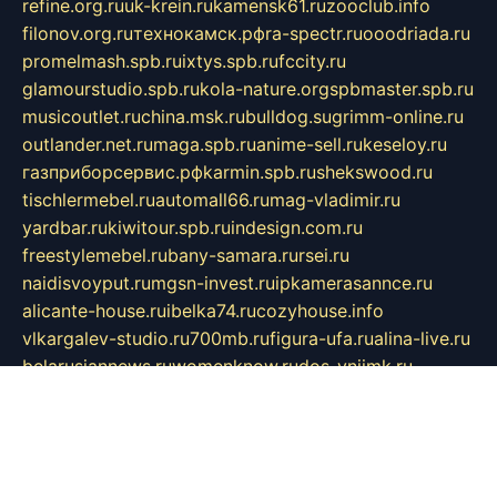
refine.org.ru
uk-krein.ru
kamensk61.ru
zooclub.info
filonov.org.ru
технокамск.рф
ra-spectr.ru
ooodriada.ru
promelmash.spb.ru
ixtys.spb.ru
fccity.ru
glamourstudio.spb.ru
kola-nature.org
spbmaster.spb.ru
musicoutlet.ru
china.msk.ru
bulldog.su
grimm-online.ru
outlander.net.ru
maga.spb.ru
anime-sell.ru
keseloy.ru
газприборсервис.рф
karmin.spb.ru
shekswood.ru
tischlermebel.ru
automall66.ru
mag-vladimir.ru
yardbar.ru
kiwitour.spb.ru
indesign.com.ru
freestylemebel.ru
bany-samara.ru
rsei.ru
naidisvoyput.ru
mgsn-invest.ru
ipkamerasannce.ru
alicante-house.ru
ibelka74.ru
cozyhouse.info
vlkargalev-studio.ru
700mb.ru
figura-ufa.ru
alina-live.ru
belarusiannews.ru
womenknow.ru
dos-vniimk.ru
sega.net.ru
dv.net.ru
phenomenonsofhistory.com
telesputnik.net.ru
wall.pp.ru
pylesosroidmi.ru
gtc-clan.ru
cligs.ru
bibikazap.ru
popova.org.ru
netwhistler.spb.ru
bellvil.ru
bonzon.ru
iss-vladik.ru