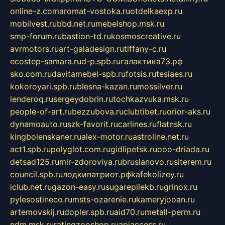
online-z.com
aromat-vostoka.ru
otdelkaexp.ru
mobilvest.ru
bbd.net.ru
mebelshop.msk.ru
smp-forum.ru
bastion-td.ru
kosmoscreative.ru
avrmotors.ru
art-galadesign.ru
tiffany-c.ru
ecostep-samara.ru
d-p.spb.ru
галактика73.рф
sko.com.ru
davitamebel-spb.ru
fotsis.ru
tesiaes.ru
kokoroyari.spb.ru
blesna-kazan.ru
mossilver.ru
lenderoq.ru
sergeydobrin.ru
tochkazvuka.msk.ru
people-of-art.ru
bezzubova.ru
clubtibet.ru
orior-aks.ru
dynamoauto.ru
szk-favorit.ru
carlines.ru
flatnsk.ru
kingbolenskaner.ru
alex-motor.ru
astroline.net.ru
act1.spb.ru
polyglot.com.ru
gidlipetsk.ru
ooo-driada.ru
detsad125.ru
mir-zdoroviya.ru
bruslanovo.ru
siterem.ru
council.spb.ru
лодкипатриот.рф
kafekolizey.ru
iclub.net.ru
gazon-easy.ru
sugarepilekb.ru
grinox.ru
pylesostineco.ru
msts-ozarenie.ru
kameryjooan.ru
artemovskij.ru
dopler.spb.ru
aid70.ru
metall-perm.ru
ndm.msk.ru
ratingzooshop.ru
apiaccess.ru