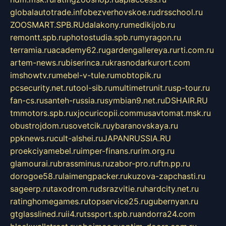
globalautotrade.info
bezverhovskoe.ru
drsschool.ru
ZOOSMART.SPB.RU
dalakony.ru
medikijob.ru
remontt.spb.ru
photostudia.spb.ru
myragon.ru
terramia.ru
academy62.ru
gardengallereya.ru
rti.com.ru
artem-news.ru
biserinca.ru
krasnodarkurort.com
imshowtv.ru
mebel-v-tule.ru
mobtopik.ru
pcsecurity.net.ru
tool-sib.ru
multimetrunit.ru
sp-tour.ru
fan-cs.ru
santeh-russia.ru
symbian9.net.ru
DSHAIR.RU
tmmotors.spb.ru
xjocuricopii.com
musavtomat.msk.ru
obustrojdom.ru
sovetcik.ru
ybaranovskaya.ru
ppknews.ru
cult-alshei.ru
JAPANRUSSIA.RU
proekciyamebel.ru
imper-finans.ru
rim.org.ru
glamourai.ru
brassminus.ru
zabor-pro.ru
ftn.pp.ru
dorogoe58.ru
laimengpacker.ru
kuzova-zapchasti.ru
sageerp.ru
taxodrom.ru
dsrazvitie.ru
hardcity.net.ru
ratinghomegames.ru
topservice25.ru
gubernyan.ru
gtglasslined.ru
ii4.ru
tssport.spb.ru
andorra24.com