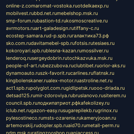
online-z.com
aromat-vostoka.ru
otdelkaexp.ru
mobilvest.ru
bbd.net.ru
mebelshop.msk.ru
smp-forum.ru
bastion-td.ru
kosmoscreative.ru
avrmotors.ru
art-galadesign.ru
tiffany-c.ru
ecostep-samara.ru
d-p.spb.ru
галактика73.рф
sko.com.ru
davitamebel-spb.ru
fotsis.ru
tesiaes.ru
kokoroyari.spb.ru
blesna-kazan.ru
mossilver.ru
lenderoq.ru
sergeydobrin.ru
tochkazvuka.msk.ru
people-of-art.ru
bezzubova.ru
clubtibet.ru
orior-aks.ru
dynamoauto.ru
szk-favorit.ru
carlines.ru
flatnsk.ru
kingbolenskaner.ru
alex-motor.ru
astroline.net.ru
act1.spb.ru
polyglot.com.ru
gidlipetsk.ru
ooo-driada.ru
detsad125.ru
mir-zdoroviya.ru
bruslanovo.ru
siterem.ru
council.spb.ru
лодкипатриот.рф
kafekolizey.ru
iclub.net.ru
gazon-easy.ru
sugarepilekb.ru
grinox.ru
pylesostineco.ru
msts-ozarenie.ru
kameryjooan.ru
artemovskij.ru
dopler.spb.ru
aid70.ru
metall-perm.ru
ndm.msk.ru
ratingzooshop.ru
apiaccess.ru