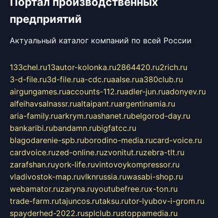
Портал производственных
предприятий
Актуальный каталог компаний по всей России
133chel.ru
13autor-kolonka.ru
2864420.ru
2rich.ru
3-d-file.ru
3d-file.ru
a-cdc.ru
aalse.ru
a380club.ru
airgungames.ru
accounts-112.ru
adler-jun.ru
adonyev.ru
alfeihavsalnassr.ru
altaipant.ru
argentinamia.ru
aria-family.ru
arkrym.ru
ashanet.ru
belgorod-day.ru
bankaribi.ru
bandamn.ru
bigfatcc.ru
blagodarenie-spb.ru
borodino-media.ru
card-voice.ru
cardvoice.ru
zed-online.ru
zvonitut.ru
zebra-tlt.ru
zarafshan.ru
york-life.ru
vintovoykompressor.ru
vladivostok-map.ru
vlknrussia.ru
wasabi-shop.ru
webamator.ru
zaryna.ru
youtubefree.ru
x-ton.ru
trade-farm.ru
tajuncos.ru
taksu.ru
tor-lyubov-i-grom.ru
spayderhed-2022.ru
splclub.ru
stoppamedia.ru