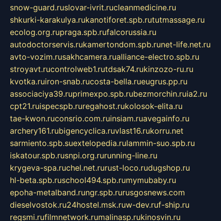
snow-guard.ru
slovar-ivrit.ru
cleanmedicine.ru
shkurki-karakulya.ru
kanotiforet.spb.ru
tutmassage.ru
ecolog.org.ru
praga.spb.ru
falcorussia.ru
autodoctorservis.ru
kamertondom.spb.ru
net-life.net.ru
avto-vozim.ru
sakhcamera.ru
alliance-electro.spb.ru
stroyavt.ru
controlweb1.ru
tdsak74.ru
kinzozo-ru.ru
kvotka.ru
iron-snab.ru
costa-bella.ru
eugrus.pp.ru
associaciya39.ru
primexpo.spb.ru
bezmorchin.ru
ia2.ru
cpt21.ru
ispecspb.ru
regahost.ru
kolosok-elita.ru
tae-kwon.ru
consrio.com.ru
insiam.ru
avegainfo.ru
archery161.ru
bigencyclica.ru
vlast16.ru
korru.net
sarmiento.spb.su
extelopedia.ru
lammin-suo.spb.ru
iskatour.spb.ru
snpi.org.ru
running-line.ru
krygeva-spa.ru
chel.net.ru
rust-loco.ru
dugshop.ru
hl-beta.spb.ru
school494.spb.ru
mymubaby.ru
epoha-metalband.ru
ngr.spb.ru
rusgosnews.com
dieselvostok.ru
24hostel.msk.ru
w-dev.ru
f-ship.ru
regsmi.ru
filmnetwork.ru
malinasp.ru
kinosvin.ru