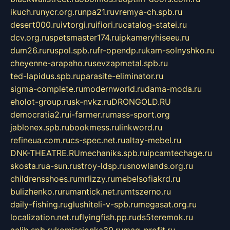
ikuch.ru
nycr.org.ru
npa21.ru
vremya-ch.spb.ru
desert000.ru
ivtorgi.ru
ifiori.ru
catalog-statei.ru
dcv.org.ru
spetsmaster174.ru
ipkameryhiseeu.ru
dum26.ru
ruspol.spb.ru
fr-opendp.ru
kam-solnyshko.ru
cheyenne-arapaho.ru
sevzapmetal.spb.ru
ted-lapidus.spb.ru
parasite-eliminator.ru
sigma-complete.ru
modernworld.ru
dama-moda.ru
eholot-group.ru
sk-nvkz.ru
DRONGOLD.RU
democratia2.ru
i-farmer.ru
mass-sport.org
jablonex.spb.ru
bookmess.ru
linkword.ru
refineua.com.ru
cs-spec.net.ru
altay-mebel.ru
DNK-THEATRE.RU
mechaniks.spb.ru
ipcamtechage.ru
skosta.ru
a-sun.ru
stroy-ldsp.ru
snowlands.org.ru
childrensshoes.ru
mrlizzy.ru
mebelsofiakrd.ru
bulizhenko.ru
rumantick.net.ru
mtszerno.ru
daily-fishing.ru
glushiteli-v-spb.ru
megasat.org.ru
localization.net.ru
flyingfish.pp.ru
ds5teremok.ru
aclib.spb.ru
komissionka30.ru
mag-profit.ru