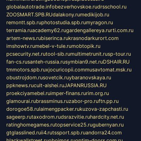
globalautotrade.info
bezverhovskoe.ru
drsschool.ru
ZOOSMART.SPB.RU
dalakony.ru
medikijob.ru
remontt.spb.ru
photostudia.spb.ru
myragon.ru
terramia.ru
academy62.ru
gardengallereya.ru
rti.com.ru
artem-news.ru
biserinca.ru
krasnodarkurort.com
imshowtv.ru
mebel-v-tule.ru
mobtopik.ru
pcsecurity.net.ru
tool-sib.ru
multimetrunit.ru
sp-tour.ru
fan-cs.ru
santeh-russia.ru
symbian9.net.ru
DSHAIR.RU
tmmotors.spb.ru
xjocuricopii.com
musavtomat.msk.ru
obustrojdom.ru
sovetcik.ru
ybaranovskaya.ru
ppknews.ru
cult-alshei.ru
JAPANRUSSIA.RU
proekciyamebel.ru
imper-finans.ru
rim.org.ru
glamourai.ru
brassminus.ru
zabor-pro.ru
ftn.pp.ru
dorogoe58.ru
laimengpacker.ru
kuzova-zapchasti.ru
sageerp.ru
taxodrom.ru
dsrazvitie.ru
hardcity.net.ru
ratinghomegames.ru
topservice25.ru
gubernyan.ru
gtglasslined.ru
ii4.ru
tssport.spb.ru
andorra24.com
blackwallstreet.ru
oboimos.ru
optim-doors.com.ru