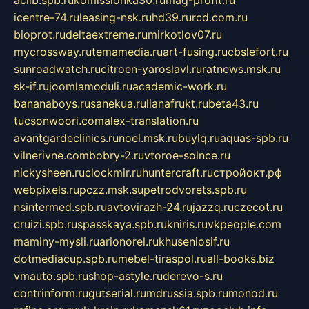
icentre-74.ru
leasing-nsk.ru
hd39.ru
rcd.com.ru
bioprot.ru
deltaextreme.ru
mirkotlov07.ru
mycrossway.ru
temamedia.ru
art-fusing.ru
cbslefort.ru
sunroadwatch.ru
citroen-yaroslavl.ru
ratnews.msk.ru
sk-if.ru
joomlamoduli.ru
academic-work.ru
bananaboys.ru
sanekua.ru
lianafrukt.ru
beta43.ru
tucsonwoori.com
alex-translation.ru
avantgardeclinics.ru
noel.msk.ru
buylq.ru
aquas-spb.ru
vilnerivne.com
bobry-2.ru
vtoroe-solnce.ru
nickysheen.ru
clockmir.ru
huntercraft.ru
стройокт.рф
webpixels.ru
pczz.msk.su
petrodvorets.spb.ru
nsintermed.spb.ru
avtovirazh-24.ru
jazzq.ru
czecot.ru
cruizi.spb.ru
spasskaya.spb.ru
kniris.ru
vkpeople.com
maminy-mysli.ru
arionorel.ru
khuseniosif.ru
dotmediacup.spb.ru
mebel-tiraspol.ru
all-books.biz
vmauto.spb.ru
shop-astyle.ru
derevo-s.ru
contrinform.ru
gutserial.ru
mdrussia.spb.ru
monod.ru