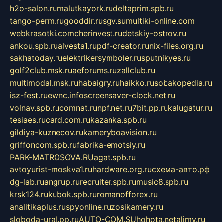
h2o-salon.ru
malutkayork.ru
deltaprim.spb.ru
tango-perm.ru
gooddir.ru
sgv.su
multiki-online.com
webkrasotki.com
cherinvest.ru
detskiy-ostrov.ru
ankou.spb.ru
alvesta1.ru
pdf-creator.ru
nix-files.org.ru
sakhatoday.ru
elektrikersymboler.ru
sputnikyes.ru
golf2club.msk.ru
aeforums.ru
zallclub.ru
multimodal.msk.ru
habaigry.ru
haikko.ru
sobakopedia.ru
isz-fest.ru
ewnc.info
screensaver-clock.net.ru
volnav.spb.ru
comnat.ru
npf.net.ru
7bit.pp.ru
kalugatur.ru
tesiaes.ru
card.com.ru
kazanka.spb.ru
gildiya-kuznecov.ru
kameryboavision.ru
griffoncom.spb.ru
fabrika-emotsiy.ru
PARK-MATROSOVA.RU
agat.spb.ru
avtoyurist-moskva1.ru
hardware.org.ru
схема-авто.рф
dg-lab.ru
angrup.ru
recruiter.spb.ru
music8.spb.ru
krsk124.ru
kubok.spb.ru
romanofforex.ru
analitikaplus.ru
spyonline.ru
zosikamery.ru
sloboda-ural.pp.ru
AUTO-COM.SU
hohota.net
alimy.ru