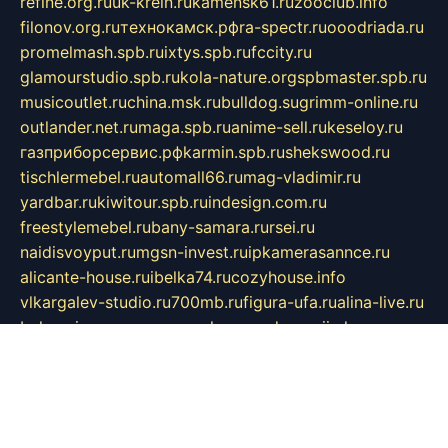
refine.org.ru
uk-krein.ru
kamensk61.ru
zooclub.info
filonov.org.ru
технокамск.рф
ra-spectr.ru
ooodriada.ru
promelmash.spb.ru
ixtys.spb.ru
fccity.ru
glamourstudio.spb.ru
kola-nature.org
spbmaster.spb.ru
musicoutlet.ru
china.msk.ru
bulldog.su
grimm-online.ru
outlander.net.ru
maga.spb.ru
anime-sell.ru
keseloy.ru
газприборсервис.рф
karmin.spb.ru
shekswood.ru
tischlermebel.ru
automall66.ru
mag-vladimir.ru
yardbar.ru
kiwitour.spb.ru
indesign.com.ru
freestylemebel.ru
bany-samara.ru
rsei.ru
naidisvoyput.ru
mgsn-invest.ru
ipkamerasannce.ru
alicante-house.ru
ibelka74.ru
cozyhouse.info
vlkargalev-studio.ru
700mb.ru
figura-ufa.ru
alina-live.ru
belarusiannews.ru
womenknow.ru
dos-vniimk.ru
sega.net.ru
dv.net.ru
phenomenonsofhistory.com
telesputnik.net.ru
wall.pp.ru
pylesosroidmi.ru
gtc-clan.ru
cligs.ru
bibikazap.ru
popova.org.ru
netwhistler.spb.ru
bellvil.ru
bonzon.ru
iss-vladik.ru