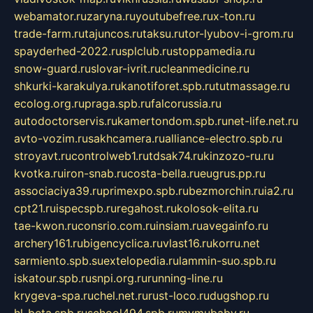
webamator.ru
zaryna.ru
youtubefree.ru
x-ton.ru
trade-farm.ru
tajuncos.ru
taksu.ru
tor-lyubov-i-grom.ru
spayderhed-2022.ru
splclub.ru
stoppamedia.ru
snow-guard.ru
slovar-ivrit.ru
cleanmedicine.ru
shkurki-karakulya.ru
kanotiforet.spb.ru
tutmassage.ru
ecolog.org.ru
praga.spb.ru
falcorussia.ru
autodoctorservis.ru
kamertondom.spb.ru
net-life.net.ru
avto-vozim.ru
sakhcamera.ru
alliance-electro.spb.ru
stroyavt.ru
controlweb1.ru
tdsak74.ru
kinzozo-ru.ru
kvotka.ru
iron-snab.ru
costa-bella.ru
eugrus.pp.ru
associaciya39.ru
primexpo.spb.ru
bezmorchin.ru
ia2.ru
cpt21.ru
ispecspb.ru
regahost.ru
kolosok-elita.ru
tae-kwon.ru
consrio.com.ru
insiam.ru
avegainfo.ru
archery161.ru
bigencyclica.ru
vlast16.ru
korru.net
sarmiento.spb.su
extelopedia.ru
lammin-suo.spb.ru
iskatour.spb.ru
snpi.org.ru
running-line.ru
krygeva-spa.ru
chel.net.ru
rust-loco.ru
dugshop.ru
hl-beta.spb.ru
school494.spb.ru
mymubaby.ru