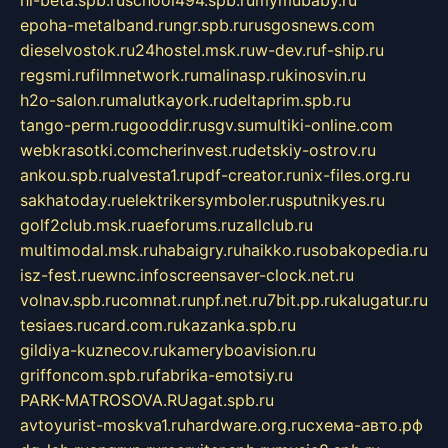
epoha-metalband.ru
ngr.spb.ru
rusgosnews.com
dieselvostok.ru
24hostel.msk.ru
w-dev.ru
f-ship.ru
regsmi.ru
filmnetwork.ru
malinasp.ru
kinosvin.ru
h2o-salon.ru
malutkayork.ru
deltaprim.spb.ru
tango-perm.ru
gooddir.ru
sgv.su
multiki-online.com
webkrasotki.com
cherinvest.ru
detskiy-ostrov.ru
ankou.spb.ru
alvesta1.ru
pdf-creator.ru
nix-files.org.ru
sakhatoday.ru
elektrikersymboler.ru
sputnikyes.ru
golf2club.msk.ru
aeforums.ru
zallclub.ru
multimodal.msk.ru
habaigry.ru
haikko.ru
sobakopedia.ru
isz-fest.ru
ewnc.info
screensaver-clock.net.ru
volnav.spb.ru
comnat.ru
npf.net.ru
7bit.pp.ru
kalugatur.ru
tesiaes.ru
card.com.ru
kazanka.spb.ru
gildiya-kuznecov.ru
kameryboavision.ru
griffoncom.spb.ru
fabrika-emotsiy.ru
PARK-MATROSOVA.RU
agat.spb.ru
avtoyurist-moskva1.ru
hardware.org.ru
схема-авто.рф