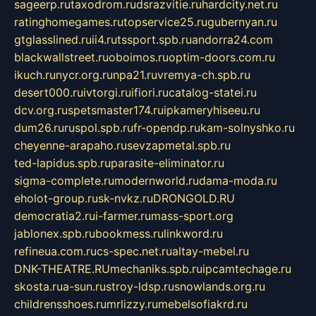
sageerp.ru
taxodrom.ru
dsrazvitie.ru
hardcity.net.ru
ratinghomegames.ru
topservice25.ru
gubernyan.ru
gtglasslined.ru
ii4.ru
tssport.spb.ru
andorra24.com
blackwallstreet.ru
oboimos.ru
optim-doors.com.ru
ikuch.ru
nycr.org.ru
npa21.ru
vremya-ch.spb.ru
desert000.ru
ivtorgi.ru
ifiori.ru
catalog-statei.ru
dcv.org.ru
spetsmaster174.ru
ipkameryhiseeu.ru
dum26.ru
ruspol.spb.ru
fr-opendp.ru
kam-solnyshko.ru
cheyenne-arapaho.ru
sevzapmetal.spb.ru
ted-lapidus.spb.ru
parasite-eliminator.ru
sigma-complete.ru
modernworld.ru
dama-moda.ru
eholot-group.ru
sk-nvkz.ru
DRONGOLD.RU
democratia2.ru
i-farmer.ru
mass-sport.org
jablonex.spb.ru
bookmess.ru
linkword.ru
refineua.com.ru
cs-spec.net.ru
altay-mebel.ru
DNK-THEATRE.RU
mechaniks.spb.ru
ipcamtechage.ru
skosta.ru
a-sun.ru
stroy-ldsp.ru
snowlands.org.ru
childrensshoes.ru
mrlizzy.ru
mebelsofiakrd.ru