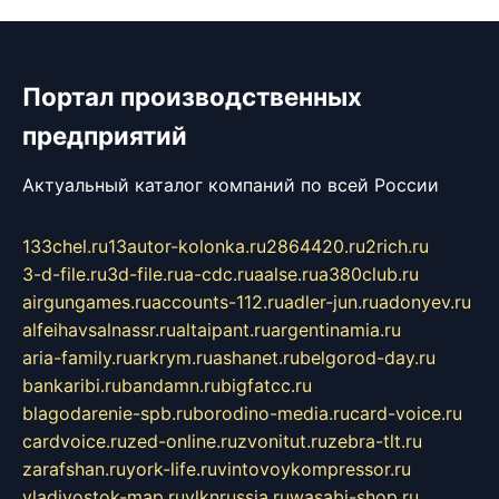
Портал производственных
предприятий
Актуальный каталог компаний по всей России
133chel.ru
13autor-kolonka.ru
2864420.ru
2rich.ru
3-d-file.ru
3d-file.ru
a-cdc.ru
aalse.ru
a380club.ru
airgungames.ru
accounts-112.ru
adler-jun.ru
adonyev.ru
alfeihavsalnassr.ru
altaipant.ru
argentinamia.ru
aria-family.ru
arkrym.ru
ashanet.ru
belgorod-day.ru
bankaribi.ru
bandamn.ru
bigfatcc.ru
blagodarenie-spb.ru
borodino-media.ru
card-voice.ru
cardvoice.ru
zed-online.ru
zvonitut.ru
zebra-tlt.ru
zarafshan.ru
york-life.ru
vintovoykompressor.ru
vladivostok-map.ru
vlknrussia.ru
wasabi-shop.ru