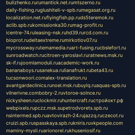
bulizhenko.ru
rumantick.net.ru
mtszerno.ru
daily-fishing.ru
glushiteli-v-spb.ru
megasat.org.ru
localization.net.ru
flyingfish.pp.ru
ds5teremok.ru
aclib.spb.ru
komissionka30.ru
mag-profit.ru
icentre-74.ru
leasing-nsk.ru
hd39.ru
rcd.com.ru
bioprot.ru
deltaextreme.ru
mirkotlov07.ru
mycrossway.ru
temamedia.ru
art-fusing.ru
cbslefort.ru
sunroadwatch.ru
citroen-yaroslavl.ru
ratnews.msk.ru
sk-if.ru
joomlamoduli.ru
academic-work.ru
bananaboys.ru
sanekua.ru
lianafrukt.ru
beta43.ru
tucsonwoori.com
alex-translation.ru
avantgardeclinics.ru
noel.msk.ru
buylq.ru
aquas-spb.ru
vilnerivne.com
bobry-2.ru
vtoroe-solnce.ru
nickysheen.ru
clockmir.ru
huntercraft.ru
стройокт.рф
webpixels.ru
pczz.msk.su
petrodvorets.spb.ru
nsintermed.spb.ru
avtovirazh-24.ru
jazzq.ru
czecot.ru
cruizi.spb.ru
spasskaya.spb.ru
kniris.ru
vkpeople.com
maminy-mysli.ru
arionorel.ru
khuseniosif.ru