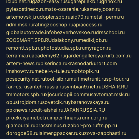
iclub.net.ru
gazon-easy.ru
sugarepilekb.ru
grinox.ru
pylesostineco.ru
msts-ozarenie.ru
kameryjooan.ru
artemovskij.ru
dopler.spb.ru
aid70.ru
metall-perm.ru
ndm.msk.ru
ratingzooshop.ru
apiaccess.ru
globalautotrade.info
bezverhovskoe.ru
drsschool.ru
ZOOSMART.SPB.RU
dalakony.ru
medikijob.ru
remontt.spb.ru
photostudia.spb.ru
myragon.ru
terramia.ru
academy62.ru
gardengallereya.ru
rti.com.ru
artem-news.ru
biserinca.ru
krasnodarkurort.com
imshowtv.ru
mebel-v-tule.ru
mobtopik.ru
pcsecurity.net.ru
tool-sib.ru
multimetrunit.ru
sp-tour.ru
fan-cs.ru
santeh-russia.ru
symbian9.net.ru
DSHAIR.RU
tmmotors.spb.ru
xjocuricopii.com
musavtomat.msk.ru
obustrojdom.ru
sovetcik.ru
ybaranovskaya.ru
ppknews.ru
cult-alshei.ru
JAPANRUSSIA.RU
proekciyamebel.ru
imper-finans.ru
rim.org.ru
glamourai.ru
brassminus.ru
zabor-pro.ru
ftn.pp.ru
dorogoe58.ru
laimengpacker.ru
kuzova-zapchasti.ru