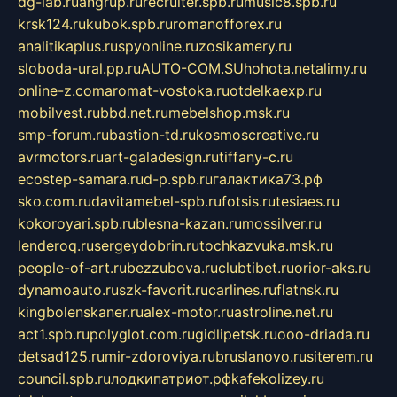
dg-lab.ru
angrup.ru
recruiter.spb.ru
music8.spb.ru
krsk124.ru
kubok.spb.ru
romanofforex.ru
analitikaplus.ru
spyonline.ru
zosikamery.ru
sloboda-ural.pp.ru
AUTO-COM.SU
hohota.net
alimy.ru
online-z.com
aromat-vostoka.ru
otdelkaexp.ru
mobilvest.ru
bbd.net.ru
mebelshop.msk.ru
smp-forum.ru
bastion-td.ru
kosmoscreative.ru
avrmotors.ru
art-galadesign.ru
tiffany-c.ru
ecostep-samara.ru
d-p.spb.ru
галактика73.рф
sko.com.ru
davitamebel-spb.ru
fotsis.ru
tesiaes.ru
kokoroyari.spb.ru
blesna-kazan.ru
mossilver.ru
lenderoq.ru
sergeydobrin.ru
tochkazvuka.msk.ru
people-of-art.ru
bezzubova.ru
clubtibet.ru
orior-aks.ru
dynamoauto.ru
szk-favorit.ru
carlines.ru
flatnsk.ru
kingbolenskaner.ru
alex-motor.ru
astroline.net.ru
act1.spb.ru
polyglot.com.ru
gidlipetsk.ru
ooo-driada.ru
detsad125.ru
mir-zdoroviya.ru
bruslanovo.ru
siterem.ru
council.spb.ru
лодкипатриот.рф
kafekolizey.ru