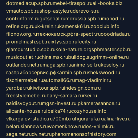
dotmediacup.spb.ru
mebel-tiraspol.ru
all-books.biz
vmauto.spb.ru
shop-astyle.ru
derevo-s.ru
contrinform.ru
gutserial.ru
mdrussia.spb.ru
monod.ru
refine.org.ru
uk-krein.ru
kamensk61.ru
zooclub.info
filonov.org.ru
технокамск.рф
ra-spectr.ru
ooodriada.ru
promelmash.spb.ru
ixtys.spb.ru
fccity.ru
glamourstudio.spb.ru
kola-nature.org
spbmaster.spb.ru
musicoutlet.ru
china.msk.ru
bulldog.su
grimm-online.ru
outlander.net.ru
maga.spb.ru
anime-sell.ru
keseloy.ru
газприборсервис.рф
karmin.spb.ru
shekswood.ru
tischlermebel.ru
automall66.ru
mag-vladimir.ru
yardbar.ru
kiwitour.spb.ru
indesign.com.ru
freestylemebel.ru
bany-samara.ru
rsei.ru
naidisvoyput.ru
mgsn-invest.ru
ipkamerasannce.ru
alicante-house.ru
ibelka74.ru
cozyhouse.info
vlkargalev-studio.ru
700mb.ru
figura-ufa.ru
alina-live.ru
belarusiannews.ru
womenknow.ru
dos-vniimk.ru
sega.net.ru
dv.net.ru
phenomenonsofhistory.com