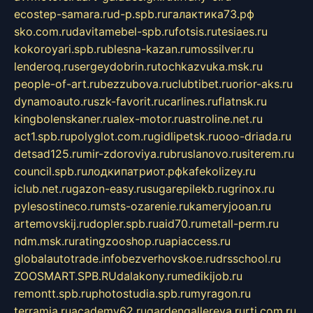
ecostep-samara.ru
d-p.spb.ru
галактика73.рф
sko.com.ru
davitamebel-spb.ru
fotsis.ru
tesiaes.ru
kokoroyari.spb.ru
blesna-kazan.ru
mossilver.ru
lenderoq.ru
sergeydobrin.ru
tochkazvuka.msk.ru
people-of-art.ru
bezzubova.ru
clubtibet.ru
orior-aks.ru
dynamoauto.ru
szk-favorit.ru
carlines.ru
flatnsk.ru
kingbolenskaner.ru
alex-motor.ru
astroline.net.ru
act1.spb.ru
polyglot.com.ru
gidlipetsk.ru
ooo-driada.ru
detsad125.ru
mir-zdoroviya.ru
bruslanovo.ru
siterem.ru
council.spb.ru
лодкипатриот.рф
kafekolizey.ru
iclub.net.ru
gazon-easy.ru
sugarepilekb.ru
grinox.ru
pylesostineco.ru
msts-ozarenie.ru
kameryjooan.ru
artemovskij.ru
dopler.spb.ru
aid70.ru
metall-perm.ru
ndm.msk.ru
ratingzooshop.ru
apiaccess.ru
globalautotrade.info
bezverhovskoe.ru
drsschool.ru
ZOOSMART.SPB.RU
dalakony.ru
medikijob.ru
remontt.spb.ru
photostudia.spb.ru
myragon.ru
terramia.ru
academy62.ru
gardengallereya.ru
rti.com.ru