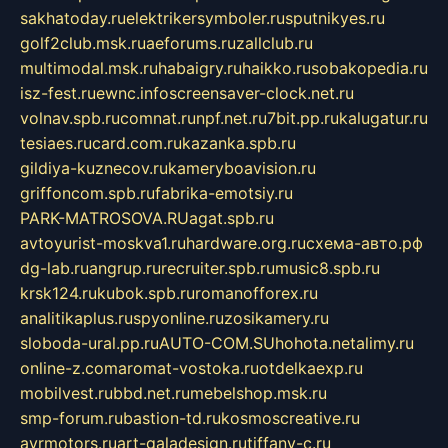
sakhatoday.ru
elektrikersymboler.ru
sputnikyes.ru
golf2club.msk.ru
aeforums.ru
zallclub.ru
multimodal.msk.ru
habaigry.ru
haikko.ru
sobakopedia.ru
isz-fest.ru
ewnc.info
screensaver-clock.net.ru
volnav.spb.ru
comnat.ru
npf.net.ru
7bit.pp.ru
kalugatur.ru
tesiaes.ru
card.com.ru
kazanka.spb.ru
gildiya-kuznecov.ru
kameryboavision.ru
griffoncom.spb.ru
fabrika-emotsiy.ru
PARK-MATROSOVA.RU
agat.spb.ru
avtoyurist-moskva1.ru
hardware.org.ru
схема-авто.рф
dg-lab.ru
angrup.ru
recruiter.spb.ru
music8.spb.ru
krsk124.ru
kubok.spb.ru
romanofforex.ru
analitikaplus.ru
spyonline.ru
zosikamery.ru
sloboda-ural.pp.ru
AUTO-COM.SU
hohota.net
alimy.ru
online-z.com
aromat-vostoka.ru
otdelkaexp.ru
mobilvest.ru
bbd.net.ru
mebelshop.msk.ru
smp-forum.ru
bastion-td.ru
kosmoscreative.ru
avrmotors.ru
art-galadesign.ru
tiffany-c.ru