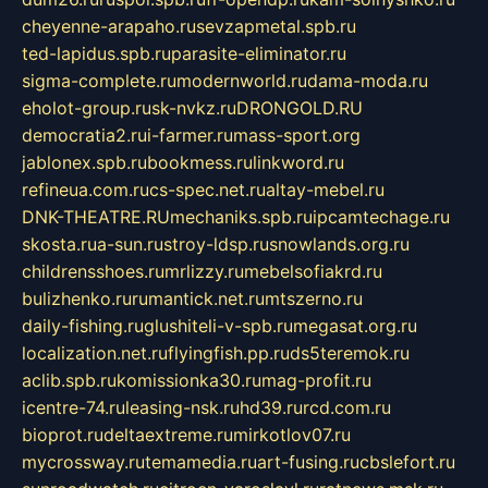
cheyenne-arapaho.ru
sevzapmetal.spb.ru
ted-lapidus.spb.ru
parasite-eliminator.ru
sigma-complete.ru
modernworld.ru
dama-moda.ru
eholot-group.ru
sk-nvkz.ru
DRONGOLD.RU
democratia2.ru
i-farmer.ru
mass-sport.org
jablonex.spb.ru
bookmess.ru
linkword.ru
refineua.com.ru
cs-spec.net.ru
altay-mebel.ru
DNK-THEATRE.RU
mechaniks.spb.ru
ipcamtechage.ru
skosta.ru
a-sun.ru
stroy-ldsp.ru
snowlands.org.ru
childrensshoes.ru
mrlizzy.ru
mebelsofiakrd.ru
bulizhenko.ru
rumantick.net.ru
mtszerno.ru
daily-fishing.ru
glushiteli-v-spb.ru
megasat.org.ru
localization.net.ru
flyingfish.pp.ru
ds5teremok.ru
aclib.spb.ru
komissionka30.ru
mag-profit.ru
icentre-74.ru
leasing-nsk.ru
hd39.ru
rcd.com.ru
bioprot.ru
deltaextreme.ru
mirkotlov07.ru
mycrossway.ru
temamedia.ru
art-fusing.ru
cbslefort.ru