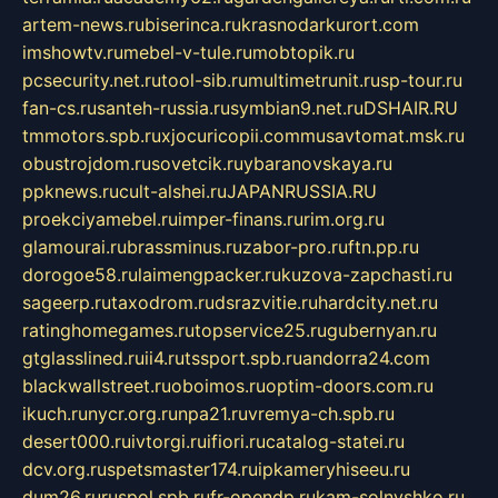
artem-news.ru
biserinca.ru
krasnodarkurort.com
imshowtv.ru
mebel-v-tule.ru
mobtopik.ru
pcsecurity.net.ru
tool-sib.ru
multimetrunit.ru
sp-tour.ru
fan-cs.ru
santeh-russia.ru
symbian9.net.ru
DSHAIR.RU
tmmotors.spb.ru
xjocuricopii.com
musavtomat.msk.ru
obustrojdom.ru
sovetcik.ru
ybaranovskaya.ru
ppknews.ru
cult-alshei.ru
JAPANRUSSIA.RU
proekciyamebel.ru
imper-finans.ru
rim.org.ru
glamourai.ru
brassminus.ru
zabor-pro.ru
ftn.pp.ru
dorogoe58.ru
laimengpacker.ru
kuzova-zapchasti.ru
sageerp.ru
taxodrom.ru
dsrazvitie.ru
hardcity.net.ru
ratinghomegames.ru
topservice25.ru
gubernyan.ru
gtglasslined.ru
ii4.ru
tssport.spb.ru
andorra24.com
blackwallstreet.ru
oboimos.ru
optim-doors.com.ru
ikuch.ru
nycr.org.ru
npa21.ru
vremya-ch.spb.ru
desert000.ru
ivtorgi.ru
ifiori.ru
catalog-statei.ru
dcv.org.ru
spetsmaster174.ru
ipkameryhiseeu.ru
dum26.ru
ruspol.spb.ru
fr-opendp.ru
kam-solnyshko.ru