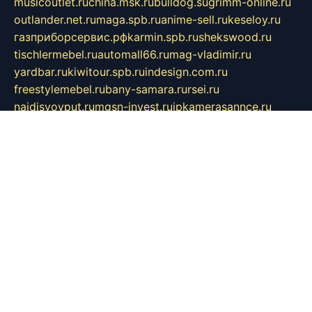
musicoutlet.ru
china.msk.ru
bulldog.su
grimm-online.ru
outlander.net.ru
maga.spb.ru
anime-sell.ru
keseloy.ru
газприборсервис.рф
karmin.spb.ru
shekswood.ru
tischlermebel.ru
automall66.ru
mag-vladimir.ru
yardbar.ru
kiwitour.spb.ru
indesign.com.ru
freestylemebel.ru
bany-samara.ru
rsei.ru
naidisvoyput.ru
mgsn-invest.ru
ipkamerasannce.ru
alicante-house.ru
ibelka74.ru
cozyhouse.info
vlkargalev-studio.ru
700mb.ru
figura-ufa.ru
alina-live.ru
belarusiannews.ru
womenknow.ru
dos-vniimk.ru
sega.net.ru
dv.net.ru
phenomenonsofhistory.com
telesputnik.net.ru
wall.pp.ru
pylesosroidmi.ru
gtc-clan.ru
cligs.ru
bibikazap.ru
popova.org.ru
netwhistler.spb.ru
bellvil.ru
bonzon.ru
iss-vladik.ru
defiparis.net.ru
las-gryzas.ru
amku.ru
electednews.spb.ru
feather.org.ru
spar72.ru
tankiigri.ru
dominus.com.ru
ibtree.ru
sanykool.pp.ru
unixlib.org.ru
menatep.spb.ru
gartenterrassen.ru
printeka.ru