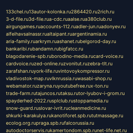
133chel.ru
13autor-kolonka.ru
2864420.ru
2rich.ru
3-d-file.ru
3d-file.ru
a-cdc.ru
aalse.ru
a380club.ru
airgungames.ru
accounts-112.ru
adler-jun.ru
adonyev.ru
alfeihavsalnassr.ru
altaipant.ru
argentinamia.ru
aria-family.ru
arkrym.ru
ashanet.ru
belgorod-day.ru
bankaribi.ru
bandamn.ru
bigfatcc.ru
blagodarenie-spb.ru
borodino-media.ru
card-voice.ru
cardvoice.ru
zed-online.ru
zvonitut.ru
zebra-tlt.ru
zarafshan.ru
york-life.ru
vintovoykompressor.ru
vladivostok-map.ru
vlknrussia.ru
wasabi-shop.ru
webamator.ru
zaryna.ru
youtubefree.ru
x-ton.ru
trade-farm.ru
tajuncos.ru
taksu.ru
tor-lyubov-i-grom.ru
spayderhed-2022.ru
splclub.ru
stoppamedia.ru
snow-guard.ru
slovar-ivrit.ru
cleanmedicine.ru
shkurki-karakulya.ru
kanotiforet.spb.ru
tutmassage.ru
ecolog.org.ru
praga.spb.ru
falcorussia.ru
autodoctorservis.ru
kamertondom.spb.ru
net-life.net.ru