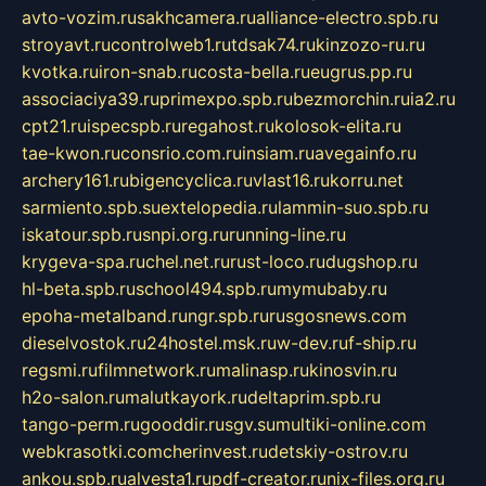
avto-vozim.ru
sakhcamera.ru
alliance-electro.spb.ru
stroyavt.ru
controlweb1.ru
tdsak74.ru
kinzozo-ru.ru
kvotka.ru
iron-snab.ru
costa-bella.ru
eugrus.pp.ru
associaciya39.ru
primexpo.spb.ru
bezmorchin.ru
ia2.ru
cpt21.ru
ispecspb.ru
regahost.ru
kolosok-elita.ru
tae-kwon.ru
consrio.com.ru
insiam.ru
avegainfo.ru
archery161.ru
bigencyclica.ru
vlast16.ru
korru.net
sarmiento.spb.su
extelopedia.ru
lammin-suo.spb.ru
iskatour.spb.ru
snpi.org.ru
running-line.ru
krygeva-spa.ru
chel.net.ru
rust-loco.ru
dugshop.ru
hl-beta.spb.ru
school494.spb.ru
mymubaby.ru
epoha-metalband.ru
ngr.spb.ru
rusgosnews.com
dieselvostok.ru
24hostel.msk.ru
w-dev.ru
f-ship.ru
regsmi.ru
filmnetwork.ru
malinasp.ru
kinosvin.ru
h2o-salon.ru
malutkayork.ru
deltaprim.spb.ru
tango-perm.ru
gooddir.ru
sgv.su
multiki-online.com
webkrasotki.com
cherinvest.ru
detskiy-ostrov.ru
ankou.spb.ru
alvesta1.ru
pdf-creator.ru
nix-files.org.ru