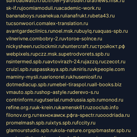
sunroadwatch.ru
citroen-yaroslavl.ru
ratnews.msk.ru
sk-if.ru
joomlamoduli.ru
academic-work.ru
bananaboys.ru
sanekua.ru
lianafrukt.ru
beta43.ru
tucsonwoori.com
alex-translation.ru
avantgardeclinics.ru
noel.msk.ru
buylq.ru
aquas-spb.ru
vilnerivne.com
bobry-2.ru
vtoroe-solnce.ru
nickysheen.ru
clockmir.ru
huntercraft.ru
стройокт.рф
webpixels.ru
pczz.msk.su
petrodvorets.spb.ru
nsintermed.spb.ru
avtovirazh-24.ru
jazzq.ru
czecot.ru
cruizi.spb.ru
spasskaya.spb.ru
kniris.ru
vkpeople.com
maminy-mysli.ru
arionorel.ru
khuseniosif.ru
dotmediacup.spb.ru
mebel-tiraspol.ru
all-books.biz
vmauto.spb.ru
shop-astyle.ru
derevo-s.ru
contrinform.ru
gutserial.ru
mdrussia.spb.ru
monod.ru
refine.org.ru
uk-krein.ru
kamensk61.ru
zooclub.info
filonov.org.ru
технокамск.рф
ra-spectr.ru
ooodriada.ru
promelmash.spb.ru
ixtys.spb.ru
fccity.ru
glamourstudio.spb.ru
kola-nature.org
spbmaster.spb.ru