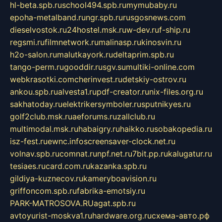
hl-beta.spb.ru
school494.spb.ru
mymubaby.ru
epoha-metalband.ru
ngr.spb.ru
rusgosnews.com
dieselvostok.ru
24hostel.msk.ru
w-dev.ru
f-ship.ru
regsmi.ru
filmnetwork.ru
malinasp.ru
kinosvin.ru
h2o-salon.ru
malutkayork.ru
deltaprim.spb.ru
tango-perm.ru
gooddir.ru
sgv.su
multiki-online.com
webkrasotki.com
cherinvest.ru
detskiy-ostrov.ru
ankou.spb.ru
alvesta1.ru
pdf-creator.ru
nix-files.org.ru
sakhatoday.ru
elektrikersymboler.ru
sputnikyes.ru
golf2club.msk.ru
aeforums.ru
zallclub.ru
multimodal.msk.ru
habaigry.ru
haikko.ru
sobakopedia.ru
isz-fest.ru
ewnc.info
screensaver-clock.net.ru
volnav.spb.ru
comnat.ru
npf.net.ru
7bit.pp.ru
kalugatur.ru
tesiaes.ru
card.com.ru
kazanka.spb.ru
gildiya-kuznecov.ru
kameryboavision.ru
griffoncom.spb.ru
fabrika-emotsiy.ru
PARK-MATROSOVA.RU
agat.spb.ru
avtoyurist-moskva1.ru
hardware.org.ru
схема-авто.рф