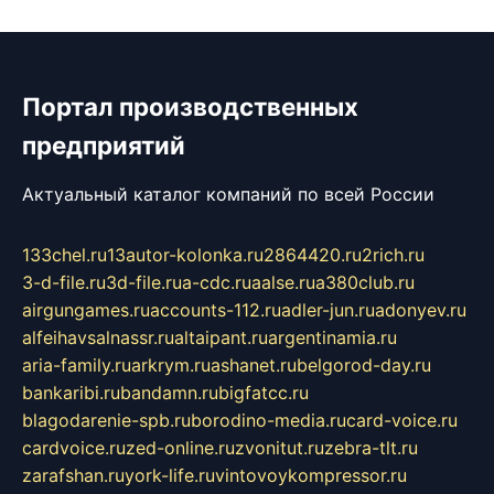
Портал производственных
предприятий
Актуальный каталог компаний по всей России
133chel.ru
13autor-kolonka.ru
2864420.ru
2rich.ru
3-d-file.ru
3d-file.ru
a-cdc.ru
aalse.ru
a380club.ru
airgungames.ru
accounts-112.ru
adler-jun.ru
adonyev.ru
alfeihavsalnassr.ru
altaipant.ru
argentinamia.ru
aria-family.ru
arkrym.ru
ashanet.ru
belgorod-day.ru
bankaribi.ru
bandamn.ru
bigfatcc.ru
blagodarenie-spb.ru
borodino-media.ru
card-voice.ru
cardvoice.ru
zed-online.ru
zvonitut.ru
zebra-tlt.ru
zarafshan.ru
york-life.ru
vintovoykompressor.ru