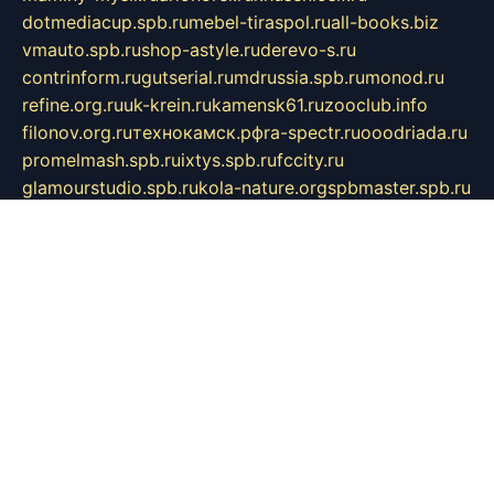
dotmediacup.spb.ru
mebel-tiraspol.ru
all-books.biz
vmauto.spb.ru
shop-astyle.ru
derevo-s.ru
contrinform.ru
gutserial.ru
mdrussia.spb.ru
monod.ru
refine.org.ru
uk-krein.ru
kamensk61.ru
zooclub.info
filonov.org.ru
технокамск.рф
ra-spectr.ru
ooodriada.ru
promelmash.spb.ru
ixtys.spb.ru
fccity.ru
glamourstudio.spb.ru
kola-nature.org
spbmaster.spb.ru
musicoutlet.ru
china.msk.ru
bulldog.su
grimm-online.ru
outlander.net.ru
maga.spb.ru
anime-sell.ru
keseloy.ru
газприборсервис.рф
karmin.spb.ru
shekswood.ru
tischlermebel.ru
automall66.ru
mag-vladimir.ru
yardbar.ru
kiwitour.spb.ru
indesign.com.ru
freestylemebel.ru
bany-samara.ru
rsei.ru
naidisvoyput.ru
mgsn-invest.ru
ipkamerasannce.ru
alicante-house.ru
ibelka74.ru
cozyhouse.info
vlkargalev-studio.ru
700mb.ru
figura-ufa.ru
alina-live.ru
belarusiannews.ru
womenknow.ru
dos-vniimk.ru
sega.net.ru
dv.net.ru
phenomenonsofhistory.com