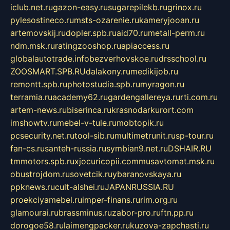
iclub.net.ru
gazon-easy.ru
sugarepilekb.ru
grinox.ru
pylesostineco.ru
msts-ozarenie.ru
kameryjooan.ru
artemovskij.ru
dopler.spb.ru
aid70.ru
metall-perm.ru
ndm.msk.ru
ratingzooshop.ru
apiaccess.ru
globalautotrade.info
bezverhovskoe.ru
drsschool.ru
ZOOSMART.SPB.RU
dalakony.ru
medikijob.ru
remontt.spb.ru
photostudia.spb.ru
myragon.ru
terramia.ru
academy62.ru
gardengallereya.ru
rti.com.ru
artem-news.ru
biserinca.ru
krasnodarkurort.com
imshowtv.ru
mebel-v-tule.ru
mobtopik.ru
pcsecurity.net.ru
tool-sib.ru
multimetrunit.ru
sp-tour.ru
fan-cs.ru
santeh-russia.ru
symbian9.net.ru
DSHAIR.RU
tmmotors.spb.ru
xjocuricopii.com
musavtomat.msk.ru
obustrojdom.ru
sovetcik.ru
ybaranovskaya.ru
ppknews.ru
cult-alshei.ru
JAPANRUSSIA.RU
proekciyamebel.ru
imper-finans.ru
rim.org.ru
glamourai.ru
brassminus.ru
zabor-pro.ru
ftn.pp.ru
dorogoe58.ru
laimengpacker.ru
kuzova-zapchasti.ru