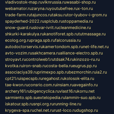
vladivostok-map.ru
vlknrussia.ru
wasabi-shop.ru
webamator.ru
zaryna.ru
youtubefree.ru
x-ton.ru
trade-farm.ru
tajuncos.ru
taksu.ru
tor-lyubov-i-grom.ru
spayderhed-2022.ru
splclub.ru
stoppamedia.ru
snow-guard.ru
slovar-ivrit.ru
cleanmedicine.ru
shkurki-karakulya.ru
kanotiforet.spb.ru
tutmassage.ru
ecolog.org.ru
praga.spb.ru
falcorussia.ru
autodoctorservis.ru
kamertondom.spb.ru
net-life.net.ru
avto-vozim.ru
sakhcamera.ru
alliance-electro.spb.ru
stroyavt.ru
controlweb1.ru
tdsak74.ru
kinzozo-ru.ru
kvotka.ru
iron-snab.ru
costa-bella.ru
eugrus.pp.ru
associaciya39.ru
primexpo.spb.ru
bezmorchin.ru
ia2.ru
cpt21.ru
ispecspb.ru
regahost.ru
kolosok-elita.ru
tae-kwon.ru
consrio.com.ru
insiam.ru
avegainfo.ru
archery161.ru
bigencyclica.ru
vlast16.ru
korru.net
sarmiento.spb.su
extelopedia.ru
lammin-suo.spb.ru
iskatour.spb.ru
snpi.org.ru
running-line.ru
krygeva-spa.ru
chel.net.ru
rust-loco.ru
dugshop.ru