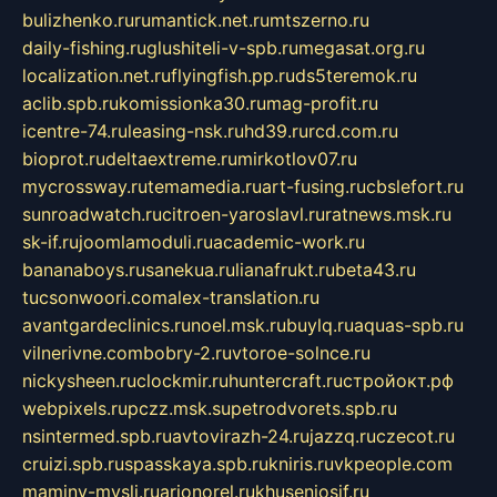
bulizhenko.ru
rumantick.net.ru
mtszerno.ru
daily-fishing.ru
glushiteli-v-spb.ru
megasat.org.ru
localization.net.ru
flyingfish.pp.ru
ds5teremok.ru
aclib.spb.ru
komissionka30.ru
mag-profit.ru
icentre-74.ru
leasing-nsk.ru
hd39.ru
rcd.com.ru
bioprot.ru
deltaextreme.ru
mirkotlov07.ru
mycrossway.ru
temamedia.ru
art-fusing.ru
cbslefort.ru
sunroadwatch.ru
citroen-yaroslavl.ru
ratnews.msk.ru
sk-if.ru
joomlamoduli.ru
academic-work.ru
bananaboys.ru
sanekua.ru
lianafrukt.ru
beta43.ru
tucsonwoori.com
alex-translation.ru
avantgardeclinics.ru
noel.msk.ru
buylq.ru
aquas-spb.ru
vilnerivne.com
bobry-2.ru
vtoroe-solnce.ru
nickysheen.ru
clockmir.ru
huntercraft.ru
стройокт.рф
webpixels.ru
pczz.msk.su
petrodvorets.spb.ru
nsintermed.spb.ru
avtovirazh-24.ru
jazzq.ru
czecot.ru
cruizi.spb.ru
spasskaya.spb.ru
kniris.ru
vkpeople.com
maminy-mysli.ru
arionorel.ru
khuseniosif.ru