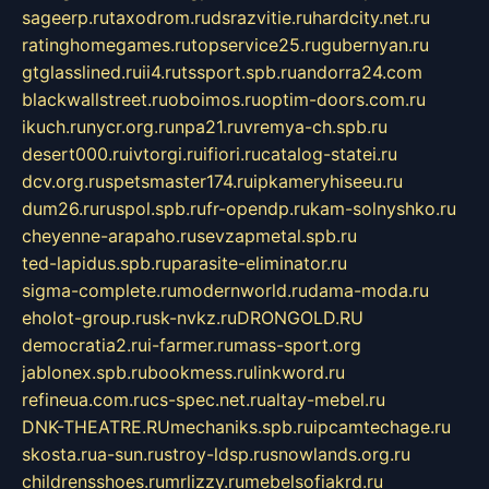
sageerp.ru
taxodrom.ru
dsrazvitie.ru
hardcity.net.ru
ratinghomegames.ru
topservice25.ru
gubernyan.ru
gtglasslined.ru
ii4.ru
tssport.spb.ru
andorra24.com
blackwallstreet.ru
oboimos.ru
optim-doors.com.ru
ikuch.ru
nycr.org.ru
npa21.ru
vremya-ch.spb.ru
desert000.ru
ivtorgi.ru
ifiori.ru
catalog-statei.ru
dcv.org.ru
spetsmaster174.ru
ipkameryhiseeu.ru
dum26.ru
ruspol.spb.ru
fr-opendp.ru
kam-solnyshko.ru
cheyenne-arapaho.ru
sevzapmetal.spb.ru
ted-lapidus.spb.ru
parasite-eliminator.ru
sigma-complete.ru
modernworld.ru
dama-moda.ru
eholot-group.ru
sk-nvkz.ru
DRONGOLD.RU
democratia2.ru
i-farmer.ru
mass-sport.org
jablonex.spb.ru
bookmess.ru
linkword.ru
refineua.com.ru
cs-spec.net.ru
altay-mebel.ru
DNK-THEATRE.RU
mechaniks.spb.ru
ipcamtechage.ru
skosta.ru
a-sun.ru
stroy-ldsp.ru
snowlands.org.ru
childrensshoes.ru
mrlizzy.ru
mebelsofiakrd.ru