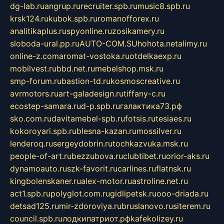
dg-lab.ru
angrup.ru
recruiter.spb.ru
music8.spb.ru
krsk124.ru
kubok.spb.ru
romanofforex.ru
analitikaplus.ru
spyonline.ru
zosikamery.ru
sloboda-ural.pp.ru
AUTO-COM.SU
hohota.net
alimy.ru
online-z.com
aromat-vostoka.ru
otdelkaexp.ru
mobilvest.ru
bbd.net.ru
mebelshop.msk.ru
smp-forum.ru
bastion-td.ru
kosmoscreative.ru
avrmotors.ru
art-galadesign.ru
tiffany-c.ru
ecostep-samara.ru
d-p.spb.ru
галактика73.рф
sko.com.ru
davitamebel-spb.ru
fotsis.ru
tesiaes.ru
kokoroyari.spb.ru
blesna-kazan.ru
mossilver.ru
lenderoq.ru
sergeydobrin.ru
tochkazvuka.msk.ru
people-of-art.ru
bezzubova.ru
clubtibet.ru
orior-aks.ru
dynamoauto.ru
szk-favorit.ru
carlines.ru
flatnsk.ru
kingbolenskaner.ru
alex-motor.ru
astroline.net.ru
act1.spb.ru
polyglot.com.ru
gidlipetsk.ru
ooo-driada.ru
detsad125.ru
mir-zdoroviya.ru
bruslanovo.ru
siterem.ru
council.spb.ru
лодкипатриот.рф
kafekolizey.ru