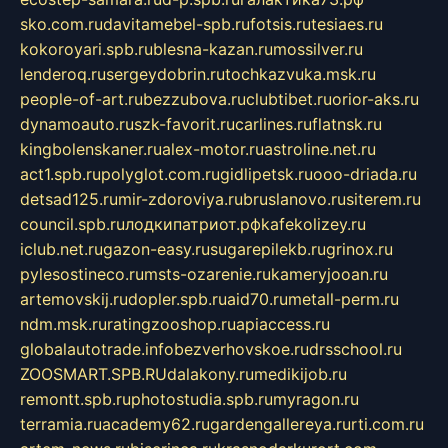
sko.com.ru
davitamebel-spb.ru
fotsis.ru
tesiaes.ru
kokoroyari.spb.ru
blesna-kazan.ru
mossilver.ru
lenderoq.ru
sergeydobrin.ru
tochkazvuka.msk.ru
people-of-art.ru
bezzubova.ru
clubtibet.ru
orior-aks.ru
dynamoauto.ru
szk-favorit.ru
carlines.ru
flatnsk.ru
kingbolenskaner.ru
alex-motor.ru
astroline.net.ru
act1.spb.ru
polyglot.com.ru
gidlipetsk.ru
ooo-driada.ru
detsad125.ru
mir-zdoroviya.ru
bruslanovo.ru
siterem.ru
council.spb.ru
лодкипатриот.рф
kafekolizey.ru
iclub.net.ru
gazon-easy.ru
sugarepilekb.ru
grinox.ru
pylesostineco.ru
msts-ozarenie.ru
kameryjooan.ru
artemovskij.ru
dopler.spb.ru
aid70.ru
metall-perm.ru
ndm.msk.ru
ratingzooshop.ru
apiaccess.ru
globalautotrade.info
bezverhovskoe.ru
drsschool.ru
ZOOSMART.SPB.RU
dalakony.ru
medikijob.ru
remontt.spb.ru
photostudia.spb.ru
myragon.ru
terramia.ru
academy62.ru
gardengallereya.ru
rti.com.ru