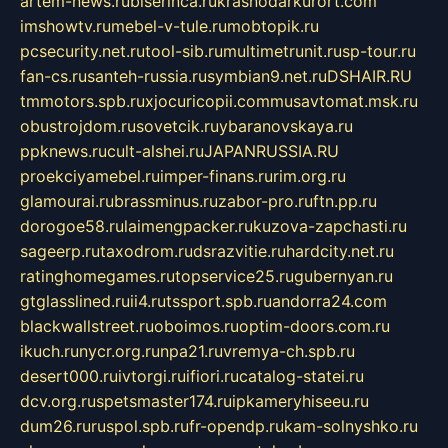
artem-news.ru
biserinca.ru
krasnodarkurort.com
imshowtv.ru
mebel-v-tule.ru
mobtopik.ru
pcsecurity.net.ru
tool-sib.ru
multimetrunit.ru
sp-tour.ru
fan-cs.ru
santeh-russia.ru
symbian9.net.ru
DSHAIR.RU
tmmotors.spb.ru
xjocuricopii.com
musavtomat.msk.ru
obustrojdom.ru
sovetcik.ru
ybaranovskaya.ru
ppknews.ru
cult-alshei.ru
JAPANRUSSIA.RU
proekciyamebel.ru
imper-finans.ru
rim.org.ru
glamourai.ru
brassminus.ru
zabor-pro.ru
ftn.pp.ru
dorogoe58.ru
laimengpacker.ru
kuzova-zapchasti.ru
sageerp.ru
taxodrom.ru
dsrazvitie.ru
hardcity.net.ru
ratinghomegames.ru
topservice25.ru
gubernyan.ru
gtglasslined.ru
ii4.ru
tssport.spb.ru
andorra24.com
blackwallstreet.ru
oboimos.ru
optim-doors.com.ru
ikuch.ru
nycr.org.ru
npa21.ru
vremya-ch.spb.ru
desert000.ru
ivtorgi.ru
ifiori.ru
catalog-statei.ru
dcv.org.ru
spetsmaster174.ru
ipkameryhiseeu.ru
dum26.ru
ruspol.spb.ru
fr-opendp.ru
kam-solnyshko.ru