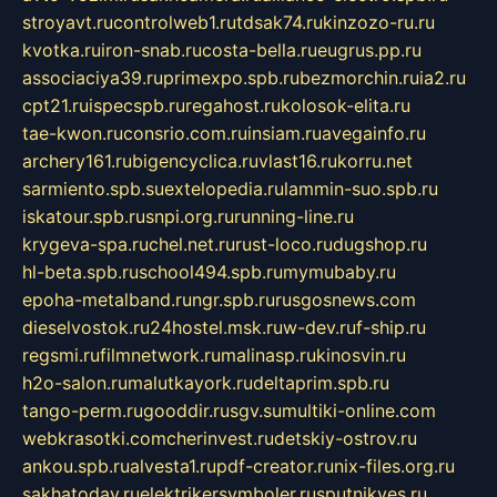
stroyavt.ru
controlweb1.ru
tdsak74.ru
kinzozo-ru.ru
kvotka.ru
iron-snab.ru
costa-bella.ru
eugrus.pp.ru
associaciya39.ru
primexpo.spb.ru
bezmorchin.ru
ia2.ru
cpt21.ru
ispecspb.ru
regahost.ru
kolosok-elita.ru
tae-kwon.ru
consrio.com.ru
insiam.ru
avegainfo.ru
archery161.ru
bigencyclica.ru
vlast16.ru
korru.net
sarmiento.spb.su
extelopedia.ru
lammin-suo.spb.ru
iskatour.spb.ru
snpi.org.ru
running-line.ru
krygeva-spa.ru
chel.net.ru
rust-loco.ru
dugshop.ru
hl-beta.spb.ru
school494.spb.ru
mymubaby.ru
epoha-metalband.ru
ngr.spb.ru
rusgosnews.com
dieselvostok.ru
24hostel.msk.ru
w-dev.ru
f-ship.ru
regsmi.ru
filmnetwork.ru
malinasp.ru
kinosvin.ru
h2o-salon.ru
malutkayork.ru
deltaprim.spb.ru
tango-perm.ru
gooddir.ru
sgv.su
multiki-online.com
webkrasotki.com
cherinvest.ru
detskiy-ostrov.ru
ankou.spb.ru
alvesta1.ru
pdf-creator.ru
nix-files.org.ru
sakhatoday.ru
elektrikersymboler.ru
sputnikyes.ru