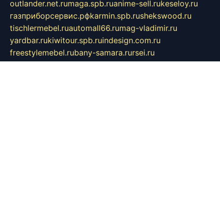
outlander.net.ru
maga.spb.ru
anime-sell.ru
keseloy.ru
газприборсервис.рф
karmin.spb.ru
shekswood.ru
tischlermebel.ru
automall66.ru
mag-vladimir.ru
yardbar.ru
kiwitour.spb.ru
indesign.com.ru
freestylemebel.ru
bany-samara.ru
rsei.ru
naidisvoyput.ru
mgsn-invest.ru
ipkamerasannce.ru
alicante-house.ru
ibelka74.ru
cozyhouse.info
vlkargalev-studio.ru
700mb.ru
figura-ufa.ru
alina-live.ru
belarusiannews.ru
womenknow.ru
dos-vniimk.ru
sega.net.ru
dv.net.ru
phenomenonsofhistory.com
telesputnik.net.ru
wall.pp.ru
pylesosroidmi.ru
gtc-clan.ru
cligs.ru
bibikazap.ru
popova.org.ru
netwhistler.spb.ru
bellvil.ru
bonzon.ru
iss-vladik.ru
defiparis.net.ru
las-gryzas.ru
amku.ru
electednews.spb.ru
feather.org.ru
spar72.ru
tankiigri.ru
dominus.com.ru
ibtree.ru
sanykool.pp.ru
unixlib.org.ru
menatep.spb.ru
gartenterrassen.ru
printeka.ru
skvozilka.com.ru
parkovka-pub.ru
lovemobi.ru
art-ru.ru