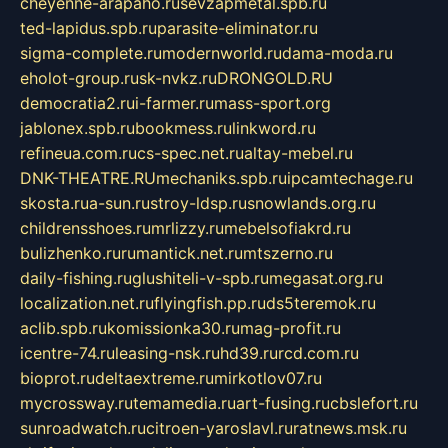
cheyenne-arapaho.ru
sevzapmetal.spb.ru
ted-lapidus.spb.ru
parasite-eliminator.ru
sigma-complete.ru
modernworld.ru
dama-moda.ru
eholot-group.ru
sk-nvkz.ru
DRONGOLD.RU
democratia2.ru
i-farmer.ru
mass-sport.org
jablonex.spb.ru
bookmess.ru
linkword.ru
refineua.com.ru
cs-spec.net.ru
altay-mebel.ru
DNK-THEATRE.RU
mechaniks.spb.ru
ipcamtechage.ru
skosta.ru
a-sun.ru
stroy-ldsp.ru
snowlands.org.ru
childrensshoes.ru
mrlizzy.ru
mebelsofiakrd.ru
bulizhenko.ru
rumantick.net.ru
mtszerno.ru
daily-fishing.ru
glushiteli-v-spb.ru
megasat.org.ru
localization.net.ru
flyingfish.pp.ru
ds5teremok.ru
aclib.spb.ru
komissionka30.ru
mag-profit.ru
icentre-74.ru
leasing-nsk.ru
hd39.ru
rcd.com.ru
bioprot.ru
deltaextreme.ru
mirkotlov07.ru
mycrossway.ru
temamedia.ru
art-fusing.ru
cbslefort.ru
sunroadwatch.ru
citroen-yaroslavl.ru
ratnews.msk.ru