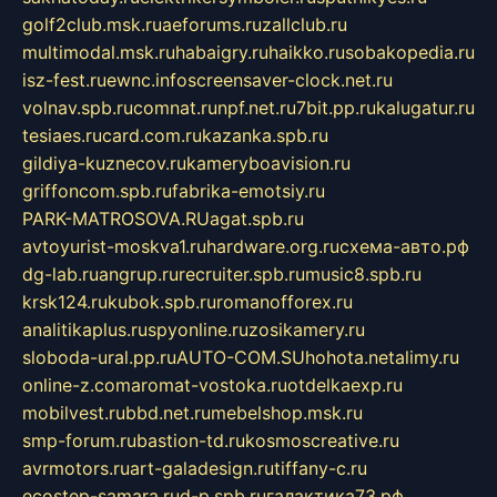
golf2club.msk.ru
aeforums.ru
zallclub.ru
multimodal.msk.ru
habaigry.ru
haikko.ru
sobakopedia.ru
isz-fest.ru
ewnc.info
screensaver-clock.net.ru
volnav.spb.ru
comnat.ru
npf.net.ru
7bit.pp.ru
kalugatur.ru
tesiaes.ru
card.com.ru
kazanka.spb.ru
gildiya-kuznecov.ru
kameryboavision.ru
griffoncom.spb.ru
fabrika-emotsiy.ru
PARK-MATROSOVA.RU
agat.spb.ru
avtoyurist-moskva1.ru
hardware.org.ru
схема-авто.рф
dg-lab.ru
angrup.ru
recruiter.spb.ru
music8.spb.ru
krsk124.ru
kubok.spb.ru
romanofforex.ru
analitikaplus.ru
spyonline.ru
zosikamery.ru
sloboda-ural.pp.ru
AUTO-COM.SU
hohota.net
alimy.ru
online-z.com
aromat-vostoka.ru
otdelkaexp.ru
mobilvest.ru
bbd.net.ru
mebelshop.msk.ru
smp-forum.ru
bastion-td.ru
kosmoscreative.ru
avrmotors.ru
art-galadesign.ru
tiffany-c.ru
ecostep-samara.ru
d-p.spb.ru
галактика73.рф