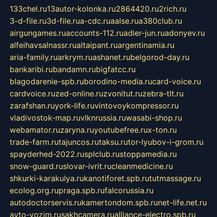
133chel.ru
13autor-kolonka.ru
2864420.ru
2rich.ru
3-d-file.ru
3d-file.ru
a-cdc.ru
aalse.ru
a380club.ru
airgungames.ru
accounts-112.ru
adler-jun.ru
adonyev.ru
alfeihavsalnassr.ru
altaipant.ru
argentinamia.ru
aria-family.ru
arkrym.ru
ashanet.ru
belgorod-day.ru
bankaribi.ru
bandamn.ru
bigfatcc.ru
blagodarenie-spb.ru
borodino-media.ru
card-voice.ru
cardvoice.ru
zed-online.ru
zvonitut.ru
zebra-tlt.ru
zarafshan.ru
york-life.ru
vintovoykompressor.ru
vladivostok-map.ru
vlknrussia.ru
wasabi-shop.ru
webamator.ru
zaryna.ru
youtubefree.ru
x-ton.ru
trade-farm.ru
tajuncos.ru
taksu.ru
tor-lyubov-i-grom.ru
spayderhed-2022.ru
splclub.ru
stoppamedia.ru
snow-guard.ru
slovar-ivrit.ru
cleanmedicine.ru
shkurki-karakulya.ru
kanotiforet.spb.ru
tutmassage.ru
ecolog.org.ru
praga.spb.ru
falcorussia.ru
autodoctorservis.ru
kamertondom.spb.ru
net-life.net.ru
avto-vozim.ru
sakhcamera.ru
alliance-electro.spb.ru