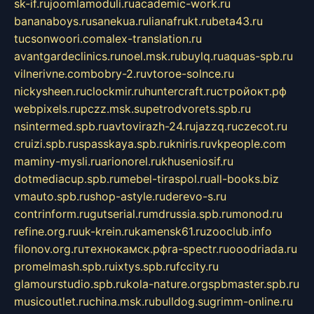
sk-if.ru
joomlamoduli.ru
academic-work.ru
bananaboys.ru
sanekua.ru
lianafrukt.ru
beta43.ru
tucsonwoori.com
alex-translation.ru
avantgardeclinics.ru
noel.msk.ru
buylq.ru
aquas-spb.ru
vilnerivne.com
bobry-2.ru
vtoroe-solnce.ru
nickysheen.ru
clockmir.ru
huntercraft.ru
стройокт.рф
webpixels.ru
pczz.msk.su
petrodvorets.spb.ru
nsintermed.spb.ru
avtovirazh-24.ru
jazzq.ru
czecot.ru
cruizi.spb.ru
spasskaya.spb.ru
kniris.ru
vkpeople.com
maminy-mysli.ru
arionorel.ru
khuseniosif.ru
dotmediacup.spb.ru
mebel-tiraspol.ru
all-books.biz
vmauto.spb.ru
shop-astyle.ru
derevo-s.ru
contrinform.ru
gutserial.ru
mdrussia.spb.ru
monod.ru
refine.org.ru
uk-krein.ru
kamensk61.ru
zooclub.info
filonov.org.ru
технокамск.рф
ra-spectr.ru
ooodriada.ru
promelmash.spb.ru
ixtys.spb.ru
fccity.ru
glamourstudio.spb.ru
kola-nature.org
spbmaster.spb.ru
musicoutlet.ru
china.msk.ru
bulldog.su
grimm-online.ru