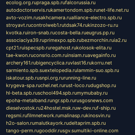
ecolog.org.ru
praga.spb.ru
falcorussia.ru
autodoctorservis.ru
kamertondom.spb.ru
net-life.net.ru
avto-vozim.ru
sakhcamera.ru
alliance-electro.spb.ru
stroyavt.ru
controlweb1.ru
tdsak74.ru
kinzozo-ru.ru
kvotka.ru
iron-snab.ru
costa-bella.ru
eugrus.pp.ru
associaciya39.ru
primexpo.spb.ru
bezmorchin.ru
ia2.ru
cpt21.ru
ispecspb.ru
regahost.ru
kolosok-elita.ru
tae-kwon.ru
consrio.com.ru
insiam.ru
avegainfo.ru
archery161.ru
bigencyclica.ru
vlast16.ru
korru.net
sarmiento.spb.su
extelopedia.ru
lammin-suo.spb.ru
iskatour.spb.ru
snpi.org.ru
running-line.ru
krygeva-spa.ru
chel.net.ru
rust-loco.ru
dugshop.ru
hl-beta.spb.ru
school494.spb.ru
mymubaby.ru
epoha-metalband.ru
ngr.spb.ru
rusgosnews.com
dieselvostok.ru
24hostel.msk.ru
w-dev.ru
f-ship.ru
regsmi.ru
filmnetwork.ru
malinasp.ru
kinosvin.ru
h2o-salon.ru
malutkayork.ru
deltaprim.spb.ru
tango-perm.ru
gooddir.ru
sgv.su
multiki-online.com