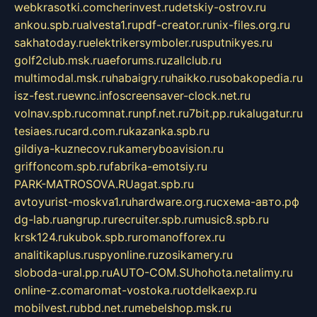
webkrasotki.com
cherinvest.ru
detskiy-ostrov.ru
ankou.spb.ru
alvesta1.ru
pdf-creator.ru
nix-files.org.ru
sakhatoday.ru
elektrikersymboler.ru
sputnikyes.ru
golf2club.msk.ru
aeforums.ru
zallclub.ru
multimodal.msk.ru
habaigry.ru
haikko.ru
sobakopedia.ru
isz-fest.ru
ewnc.info
screensaver-clock.net.ru
volnav.spb.ru
comnat.ru
npf.net.ru
7bit.pp.ru
kalugatur.ru
tesiaes.ru
card.com.ru
kazanka.spb.ru
gildiya-kuznecov.ru
kameryboavision.ru
griffoncom.spb.ru
fabrika-emotsiy.ru
PARK-MATROSOVA.RU
agat.spb.ru
avtoyurist-moskva1.ru
hardware.org.ru
схема-авто.рф
dg-lab.ru
angrup.ru
recruiter.spb.ru
music8.spb.ru
krsk124.ru
kubok.spb.ru
romanofforex.ru
analitikaplus.ru
spyonline.ru
zosikamery.ru
sloboda-ural.pp.ru
AUTO-COM.SU
hohota.net
alimy.ru
online-z.com
aromat-vostoka.ru
otdelkaexp.ru
mobilvest.ru
bbd.net.ru
mebelshop.msk.ru