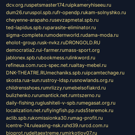
dcv.org.ru
spetsmaster174.ru
ipkameryhiseeu.ru
dum26.ru
ruspol.spb.ru
fr-opendp.ru
kam-solnyshko.ru
cheyenne-arapaho.ru
sevzapmetal.spb.ru
ted-lapidus.spb.ru
parasite-eliminator.ru
sigma-complete.ru
modernworld.ru
dama-moda.ru
eholot-group.ru
sk-nvkz.ru
DRONGOLD.RU
democratia2.ru
i-farmer.ru
mass-sport.org
jablonex.spb.ru
bookmess.ru
linkword.ru
refineua.com.ru
cs-spec.net.ru
altay-mebel.ru
DNK-THEATRE.RU
mechaniks.spb.ru
ipcamtechage.ru
skosta.ru
a-sun.ru
stroy-ldsp.ru
snowlands.org.ru
childrensshoes.ru
mrlizzy.ru
mebelsofiakrd.ru
bulizhenko.ru
rumantick.net.ru
mtszerno.ru
daily-fishing.ru
glushiteli-v-spb.ru
megasat.org.ru
localization.net.ru
flyingfish.pp.ru
ds5teremok.ru
aclib.spb.ru
komissionka30.ru
mag-profit.ru
icentre-74.ru
leasing-nsk.ru
hd39.ru
rcd.com.ru
bioprot.ru
deltaextreme.ru
mirkotlov07.ru