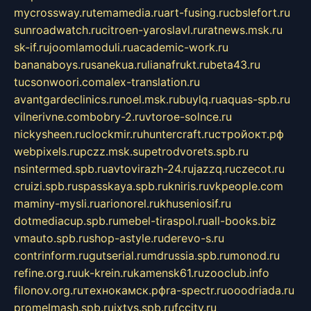
mycrossway.ru
temamedia.ru
art-fusing.ru
cbslefort.ru
sunroadwatch.ru
citroen-yaroslavl.ru
ratnews.msk.ru
sk-if.ru
joomlamoduli.ru
academic-work.ru
bananaboys.ru
sanekua.ru
lianafrukt.ru
beta43.ru
tucsonwoori.com
alex-translation.ru
avantgardeclinics.ru
noel.msk.ru
buylq.ru
aquas-spb.ru
vilnerivne.com
bobry-2.ru
vtoroe-solnce.ru
nickysheen.ru
clockmir.ru
huntercraft.ru
стройокт.рф
webpixels.ru
pczz.msk.su
petrodvorets.spb.ru
nsintermed.spb.ru
avtovirazh-24.ru
jazzq.ru
czecot.ru
cruizi.spb.ru
spasskaya.spb.ru
kniris.ru
vkpeople.com
maminy-mysli.ru
arionorel.ru
khuseniosif.ru
dotmediacup.spb.ru
mebel-tiraspol.ru
all-books.biz
vmauto.spb.ru
shop-astyle.ru
derevo-s.ru
contrinform.ru
gutserial.ru
mdrussia.spb.ru
monod.ru
refine.org.ru
uk-krein.ru
kamensk61.ru
zooclub.info
filonov.org.ru
технокамск.рф
ra-spectr.ru
ooodriada.ru
promelmash.spb.ru
ixtys.spb.ru
fccity.ru