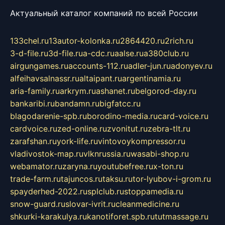
Актуальный каталог компаний по всей России
133chel.ru
13autor-kolonka.ru
2864420.ru
2rich.ru
3-d-file.ru
3d-file.ru
a-cdc.ru
aalse.ru
a380club.ru
airgungames.ru
accounts-112.ru
adler-jun.ru
adonyev.ru
alfeihavsalnassr.ru
altaipant.ru
argentinamia.ru
aria-family.ru
arkrym.ru
ashanet.ru
belgorod-day.ru
bankaribi.ru
bandamn.ru
bigfatcc.ru
blagodarenie-spb.ru
borodino-media.ru
card-voice.ru
cardvoice.ru
zed-online.ru
zvonitut.ru
zebra-tlt.ru
zarafshan.ru
york-life.ru
vintovoykompressor.ru
vladivostok-map.ru
vlknrussia.ru
wasabi-shop.ru
webamator.ru
zaryna.ru
youtubefree.ru
x-ton.ru
trade-farm.ru
tajuncos.ru
taksu.ru
tor-lyubov-i-grom.ru
spayderhed-2022.ru
splclub.ru
stoppamedia.ru
snow-guard.ru
slovar-ivrit.ru
cleanmedicine.ru
shkurki-karakulya.ru
kanotiforet.spb.ru
tutmassage.ru