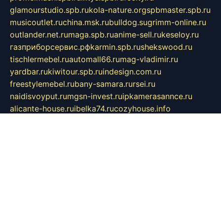
glamourstudio.spb.ru
kola-nature.org
spbmaster.spb.ru
musicoutlet.ru
china.msk.ru
bulldog.su
grimm-online.ru
outlander.net.ru
maga.spb.ru
anime-sell.ru
keseloy.ru
газприборсервис.рф
karmin.spb.ru
shekswood.ru
tischlermebel.ru
automall66.ru
mag-vladimir.ru
yardbar.ru
kiwitour.spb.ru
indesign.com.ru
freestylemebel.ru
bany-samara.ru
rsei.ru
naidisvoyput.ru
mgsn-invest.ru
ipkamerasannce.ru
alicante-house.ru
ibelka74.ru
cozyhouse.info
vlkargalev-studio.ru
700mb.ru
figura-ufa.ru
alina-live.ru
belarusiannews.ru
womenknow.ru
dos-vniimk.ru
sega.net.ru
dv.net.ru
phenomenonsofhistory.com
telesputnik.net.ru
wall.pp.ru
pylesosroidmi.ru
gtc-clan.ru
cligs.ru
bibikazap.ru
popova.org.ru
netwhistler.spb.ru
bellvil.ru
bonzon.ru
iss-vladik.ru
defiparis.net.ru
las-gryzas.ru
amku.ru
electednews.spb.ru
feather.org.ru
spar72.ru
tankiigri.ru
dominus.com.ru
ibtree.ru
sanykool.pp.ru
unixlib.org.ru