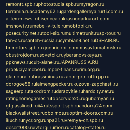
remontt.spb.ru
photostudia.spb.ru
myragon.ru
terramia.ru
academy62.ru
gardengallereya.ru
rti.com.ru
artem-news.ru
biserinca.ru
krasnodarkurort.com
imshowtv.ru
mebel-v-tule.ru
mobtopik.ru
pcsecurity.net.ru
tool-sib.ru
multimetrunit.ru
sp-tour.ru
fan-cs.ru
santeh-russia.ru
symbian9.net.ru
DSHAIR.RU
tmmotors.spb.ru
xjocuricopii.com
musavtomat.msk.ru
obustrojdom.ru
sovetcik.ru
ybaranovskaya.ru
ppknews.ru
cult-alshei.ru
JAPANRUSSIA.RU
proekciyamebel.ru
imper-finans.ru
rim.org.ru
glamourai.ru
brassminus.ru
zabor-pro.ru
ftn.pp.ru
dorogoe58.ru
laimengpacker.ru
kuzova-zapchasti.ru
sageerp.ru
taxodrom.ru
dsrazvitie.ru
hardcity.net.ru
ratinghomegames.ru
topservice25.ru
gubernyan.ru
gtglasslined.ru
ii4.ru
tssport.spb.ru
andorra24.com
blackwallstreet.ru
oboimos.ru
optim-doors.com.ru
ikuch.ru
nycr.org.ru
npa21.ru
vremya-ch.spb.ru
desert000.ru
ivtorgi.ru
ifiori.ru
catalog-statei.ru