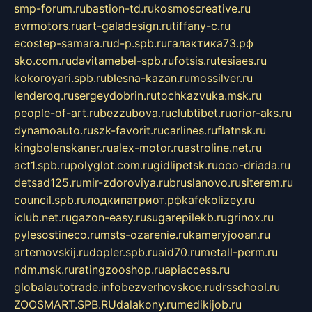
smp-forum.ru
bastion-td.ru
kosmoscreative.ru
avrmotors.ru
art-galadesign.ru
tiffany-c.ru
ecostep-samara.ru
d-p.spb.ru
галактика73.рф
sko.com.ru
davitamebel-spb.ru
fotsis.ru
tesiaes.ru
kokoroyari.spb.ru
blesna-kazan.ru
mossilver.ru
lenderoq.ru
sergeydobrin.ru
tochkazvuka.msk.ru
people-of-art.ru
bezzubova.ru
clubtibet.ru
orior-aks.ru
dynamoauto.ru
szk-favorit.ru
carlines.ru
flatnsk.ru
kingbolenskaner.ru
alex-motor.ru
astroline.net.ru
act1.spb.ru
polyglot.com.ru
gidlipetsk.ru
ooo-driada.ru
detsad125.ru
mir-zdoroviya.ru
bruslanovo.ru
siterem.ru
council.spb.ru
лодкипатриот.рф
kafekolizey.ru
iclub.net.ru
gazon-easy.ru
sugarepilekb.ru
grinox.ru
pylesostineco.ru
msts-ozarenie.ru
kameryjooan.ru
artemovskij.ru
dopler.spb.ru
aid70.ru
metall-perm.ru
ndm.msk.ru
ratingzooshop.ru
apiaccess.ru
globalautotrade.info
bezverhovskoe.ru
drsschool.ru
ZOOSMART.SPB.RU
dalakony.ru
medikijob.ru