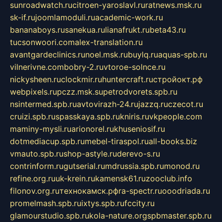
sunroadwatch.ru
citroen-yaroslavl.ru
ratnews.msk.ru
sk-if.ru
joomlamoduli.ru
academic-work.ru
bananaboys.ru
sanekua.ru
lianafrukt.ru
beta43.ru
tucsonwoori.com
alex-translation.ru
avantgardeclinics.ru
noel.msk.ru
buylq.ru
aquas-spb.ru
vilnerivne.com
bobry-2.ru
vtoroe-solnce.ru
nickysheen.ru
clockmir.ru
huntercraft.ru
стройокт.рф
webpixels.ru
pczz.msk.su
petrodvorets.spb.ru
nsintermed.spb.ru
avtovirazh-24.ru
jazzq.ru
czecot.ru
cruizi.spb.ru
spasskaya.spb.ru
kniris.ru
vkpeople.com
maminy-mysli.ru
arionorel.ru
khuseniosif.ru
dotmediacup.spb.ru
mebel-tiraspol.ru
all-books.biz
vmauto.spb.ru
shop-astyle.ru
derevo-s.ru
contrinform.ru
gutserial.ru
mdrussia.spb.ru
monod.ru
refine.org.ru
uk-krein.ru
kamensk61.ru
zooclub.info
filonov.org.ru
технокамск.рф
ra-spectr.ru
ooodriada.ru
promelmash.spb.ru
ixtys.spb.ru
fccity.ru
glamourstudio.spb.ru
kola-nature.org
spbmaster.spb.ru