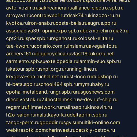
autodoctorservis.ru
kamertondom.spb.ru
net-life.net.ru
avto-vozim.ru
sakhcamera.ru
alliance-electro.spb.ru
stroyavt.ru
controlweb1.ru
tdsak74.ru
kinzozo-ru.ru
kvotka.ru
iron-snab.ru
costa-bella.ru
eugrus.pp.ru
associaciya39.ru
primexpo.spb.ru
bezmorchin.ru
ia2.ru
cpt21.ru
ispecspb.ru
regahost.ru
kolosok-elita.ru
tae-kwon.ru
consrio.com.ru
insiam.ru
avegainfo.ru
archery161.ru
bigencyclica.ru
vlast16.ru
korru.net
sarmiento.spb.su
extelopedia.ru
lammin-suo.spb.ru
iskatour.spb.ru
snpi.org.ru
running-line.ru
krygeva-spa.ru
chel.net.ru
rust-loco.ru
dugshop.ru
hl-beta.spb.ru
school494.spb.ru
mymubaby.ru
epoha-metalband.ru
ngr.spb.ru
rusgosnews.com
dieselvostok.ru
24hostel.msk.ru
w-dev.ru
f-ship.ru
regsmi.ru
filmnetwork.ru
malinasp.ru
kinosvin.ru
h2o-salon.ru
malutkayork.ru
deltaprim.spb.ru
tango-perm.ru
gooddir.ru
sgv.su
multiki-online.com
webkrasotki.com
cherinvest.ru
detskiy-ostrov.ru