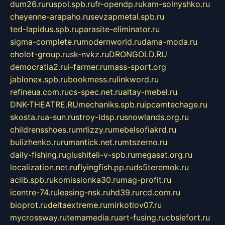
dum26.ru
ruspol.spb.ru
fr-opendp.ru
kam-solnyshko.ru
cheyenne-arapaho.ru
sevzapmetal.spb.ru
ted-lapidus.spb.ru
parasite-eliminator.ru
sigma-complete.ru
modernworld.ru
dama-moda.ru
eholot-group.ru
sk-nvkz.ru
DRONGOLD.RU
democratia2.ru
i-farmer.ru
mass-sport.org
jablonex.spb.ru
bookmess.ru
linkword.ru
refineua.com.ru
cs-spec.net.ru
altay-mebel.ru
DNK-THEATRE.RU
mechaniks.spb.ru
ipcamtechage.ru
skosta.ru
a-sun.ru
stroy-ldsp.ru
snowlands.org.ru
childrensshoes.ru
mrlizzy.ru
mebelsofiakrd.ru
bulizhenko.ru
rumantick.net.ru
mtszerno.ru
daily-fishing.ru
glushiteli-v-spb.ru
megasat.org.ru
localization.net.ru
flyingfish.pp.ru
ds5teremok.ru
aclib.spb.ru
komissionka30.ru
mag-profit.ru
icentre-74.ru
leasing-nsk.ru
hd39.ru
rcd.com.ru
bioprot.ru
deltaextreme.ru
mirkotlov07.ru
mycrossway.ru
temamedia.ru
art-fusing.ru
cbslefort.ru