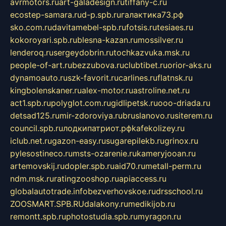
avrmotors.ru
art-galadesign.ru
tiffany-c.ru
ecostep-samara.ru
d-p.spb.ru
галактика73.рф
sko.com.ru
davitamebel-spb.ru
fotsis.ru
tesiaes.ru
kokoroyari.spb.ru
blesna-kazan.ru
mossilver.ru
lenderoq.ru
sergeydobrin.ru
tochkazvuka.msk.ru
people-of-art.ru
bezzubova.ru
clubtibet.ru
orior-aks.ru
dynamoauto.ru
szk-favorit.ru
carlines.ru
flatnsk.ru
kingbolenskaner.ru
alex-motor.ru
astroline.net.ru
act1.spb.ru
polyglot.com.ru
gidlipetsk.ru
ooo-driada.ru
detsad125.ru
mir-zdoroviya.ru
bruslanovo.ru
siterem.ru
council.spb.ru
лодкипатриот.рф
kafekolizey.ru
iclub.net.ru
gazon-easy.ru
sugarepilekb.ru
grinox.ru
pylesostineco.ru
msts-ozarenie.ru
kameryjooan.ru
artemovskij.ru
dopler.spb.ru
aid70.ru
metall-perm.ru
ndm.msk.ru
ratingzooshop.ru
apiaccess.ru
globalautotrade.info
bezverhovskoe.ru
drsschool.ru
ZOOSMART.SPB.RU
dalakony.ru
medikijob.ru
remontt.spb.ru
photostudia.spb.ru
myragon.ru