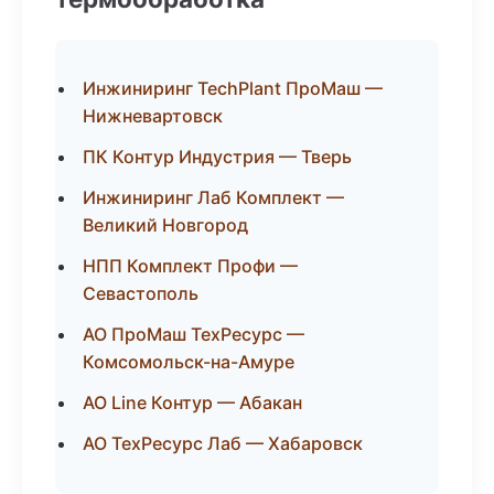
Инжиниринг TechPlant ПроМаш —
Нижневартовск
ПК Контур Индустрия — Тверь
Инжиниринг Лаб Комплект —
Великий Новгород
НПП Комплект Профи —
Севастополь
АО ПроМаш ТехРесурс —
Комсомольск-на-Амуре
АО Line Контур — Абакан
АО ТехРесурс Лаб — Хабаровск