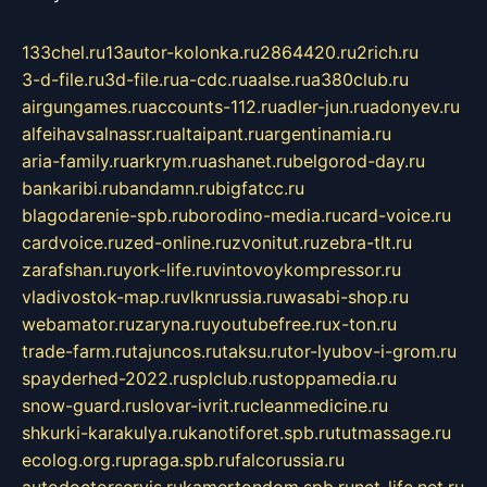
133chel.ru
13autor-kolonka.ru
2864420.ru
2rich.ru
3-d-file.ru
3d-file.ru
a-cdc.ru
aalse.ru
a380club.ru
airgungames.ru
accounts-112.ru
adler-jun.ru
adonyev.ru
alfeihavsalnassr.ru
altaipant.ru
argentinamia.ru
aria-family.ru
arkrym.ru
ashanet.ru
belgorod-day.ru
bankaribi.ru
bandamn.ru
bigfatcc.ru
blagodarenie-spb.ru
borodino-media.ru
card-voice.ru
cardvoice.ru
zed-online.ru
zvonitut.ru
zebra-tlt.ru
zarafshan.ru
york-life.ru
vintovoykompressor.ru
vladivostok-map.ru
vlknrussia.ru
wasabi-shop.ru
webamator.ru
zaryna.ru
youtubefree.ru
x-ton.ru
trade-farm.ru
tajuncos.ru
taksu.ru
tor-lyubov-i-grom.ru
spayderhed-2022.ru
splclub.ru
stoppamedia.ru
snow-guard.ru
slovar-ivrit.ru
cleanmedicine.ru
shkurki-karakulya.ru
kanotiforet.spb.ru
tutmassage.ru
ecolog.org.ru
praga.spb.ru
falcorussia.ru