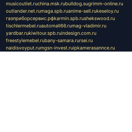
musicoutlet.ru
china.msk.ru
bulldog.su
grimm-online.ru
outlander.net.ru
maga.spb.ru
anime-sell.ru
keseloy.ru
газприборсервис.рф
karmin.spb.ru
shekswood.ru
tischlermebel.ru
automall66.ru
mag-vladimir.ru
yardbar.ru
kiwitour.spb.ru
indesign.com.ru
freestylemebel.ru
bany-samara.ru
rsei.ru
naidisvoyput.ru
mgsn-invest.ru
ipkamerasannce.ru
alicante-house.ru
ibelka74.ru
cozyhouse.info
vlkargalev-studio.ru
700mb.ru
figura-ufa.ru
alina-live.ru
belarusiannews.ru
womenknow.ru
dos-vniimk.ru
sega.net.ru
dv.net.ru
phenomenonsofhistory.com
telesputnik.net.ru
wall.pp.ru
pylesosroidmi.ru
gtc-clan.ru
cligs.ru
bibikazap.ru
popova.org.ru
netwhistler.spb.ru
bellvil.ru
bonzon.ru
iss-vladik.ru
defiparis.net.ru
las-gryzas.ru
amku.ru
electednews.spb.ru
feather.org.ru
spar72.ru
tankiigri.ru
dominus.com.ru
ibtree.ru
sanykool.pp.ru
unixlib.org.ru
menatep.spb.ru
gartenterrassen.ru
printeka.ru