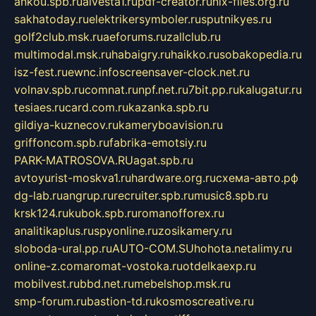
ankou.spb.ru
alvesta1.ru
pdf-creator.ru
nix-files.org.ru
sakhatoday.ru
elektrikersymboler.ru
sputnikyes.ru
golf2club.msk.ru
aeforums.ru
zallclub.ru
multimodal.msk.ru
habaigry.ru
haikko.ru
sobakopedia.ru
isz-fest.ru
ewnc.info
screensaver-clock.net.ru
volnav.spb.ru
comnat.ru
npf.net.ru
7bit.pp.ru
kalugatur.ru
tesiaes.ru
card.com.ru
kazanka.spb.ru
gildiya-kuznecov.ru
kameryboavision.ru
griffoncom.spb.ru
fabrika-emotsiy.ru
PARK-MATROSOVA.RU
agat.spb.ru
avtoyurist-moskva1.ru
hardware.org.ru
схема-авто.рф
dg-lab.ru
angrup.ru
recruiter.spb.ru
music8.spb.ru
krsk124.ru
kubok.spb.ru
romanofforex.ru
analitikaplus.ru
spyonline.ru
zosikamery.ru
sloboda-ural.pp.ru
AUTO-COM.SU
hohota.net
alimy.ru
online-z.com
aromat-vostoka.ru
otdelkaexp.ru
mobilvest.ru
bbd.net.ru
mebelshop.msk.ru
smp-forum.ru
bastion-td.ru
kosmoscreative.ru