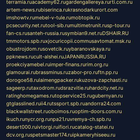
terramia.ru
academy62.ru
gardengallereya.ru
rti.com.ru
artem-news.ru
biserinca.ru
krasnodarkurort.com
imshowtv.ru
mebel-v-tule.ru
mobtopik.ru
pcsecurity.net.ru
tool-sib.ru
multimetrunit.ru
sp-tour.ru
fan-cs.ru
santeh-russia.ru
symbian9.net.ru
DSHAIR.RU
tmmotors.spb.ru
xjocuricopii.com
musavtomat.msk.ru
obustrojdom.ru
sovetcik.ru
ybaranovskaya.ru
ppknews.ru
cult-alshei.ru
JAPANRUSSIA.RU
proekciyamebel.ru
imper-finans.ru
rim.org.ru
glamourai.ru
brassminus.ru
zabor-pro.ru
ftn.pp.ru
dorogoe58.ru
laimengpacker.ru
kuzova-zapchasti.ru
sageerp.ru
taxodrom.ru
dsrazvitie.ru
hardcity.net.ru
ratinghomegames.ru
topservice25.ru
gubernyan.ru
gtglasslined.ru
ii4.ru
tssport.spb.ru
andorra24.com
blackwallstreet.ru
oboimos.ru
optim-doors.com.ru
ikuch.ru
nycr.org.ru
npa21.ru
vremya-ch.spb.ru
desert000.ru
ivtorgi.ru
ifiori.ru
catalog-statei.ru
dcv.org.ru
spetsmaster174.ru
ipkameryhiseeu.ru